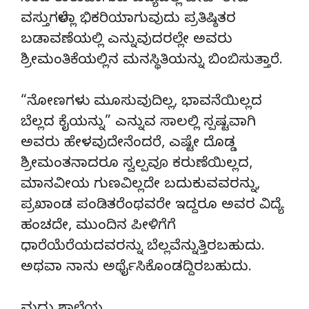
ವಸ್ತುಗಳೆಲ್ಲಾ ಭಿಕರಿಯಾಗುವುದು ಪ್ರತಿಷ್ಠಿತರ
ಬಡಾವಣೆಯಲ್ಲಿ ಎನ್ನುವುದರಲ್ಲೇ ಅವರು
ಶ್ರೀಮಂತಿಕೆಯಲ್ಲಿನ ಮನಸ್ಥಿತಿಯನ್ನು ಬಿಂಬಿಸುತ್ತಾರೆ.
“ನೋಣಗಳು ಮೂಸುವುದಿಲ್ಲ, ಭಾವನೆಯಿಲ್ಲದ
ಬೆಲ್ಲದ ಕೈಯನ್ನು” ಎನ್ನುವ ಸಾಲಲ್ಲಿ ಸ್ಪಷ್ಟವಾಗಿ
ಅವರು ಹೇಳವುದೇನೆಂದರೆ, ಎಷ್ಟೇ ದೊಡ್ಡ
ಶ್ರೀಮಂತನಾದರೂ ಸ್ವಲ್ಪವೂ ಕರುಣೆಯಿಲ್ಲದ,
ಮಾನವೀಯ ಗುಣವಿಲ್ಲದೇ ಬದುಕುವವರನ್ನು,
ಪ್ರಖಾಂಡ ಪಂಡಿತರೆಂಥವರೇ ಇದ್ದರೂ ಅವರ ವಿದ್ಯೆ
ಹಂಚದೇ, ಮುಂದಿನ ಪೀಳಿಗೆಗೆ
ಧಾರೆಯೆರೆಯದವರನ್ನು ಬೆಲ್ಲವೆನ್ನುತ್ತಿರಬಹುದು.
ಅಥವಾ ನಾನು ಅರ್ಥೈಸಿಕೊಂಡದ್ದಿರಬಹುದು.