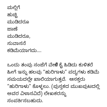
ಮಲ್ಲಿಗೆ
ಹುಚ್ಚಿ
ಮುಡಿದರೂ
ಜಾಣೆ
ಮುಡಿದರೂ,
ಸುವಾಸನೆ
ಕಡಿಮೆಯಾಗದು….
ಒಂದು ತಂಪು ಸಂಜೆಗೆ ವೇಳೆಗೆ ಕೈ ಹಿಡಿದು ಕುಳಿತರೆ
ಹೀಗೆ ಇನ್ನು ಹಲವು “ಹುರಿಗಾಳು” ಪದ್ಯಗಳು ಕಡಿಮೆ
ಸಮಯದಲ್ಲೇ ಖಾಲಿಯಾಗುತ್ತವೆ. ಆಸಕ್ತರು
“ಹುರಿಗಾಳು” ಕೊಳ್ಳಲು. (ಪುಸ್ತಕದ ಮುಖಪುಟದಲ್ಲಿ
ಅವರ ವಿಳಾಸವಿದೆ) ಲೇಖಕರನ್ನು
ಸಂಪರ್ಕಿಸಬಹುದು.