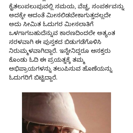
ಕೈತಲುಪಲುಪುವಲ್ಲಿ ಸಮಯ, ವೆಚ್ಚ, ಸಂಪರ್ಕವನ್ನು
ಅದಕ್ಕೇ ಆದಂತೆ ಮೀಸಲಿಡಬೇಕಾಗುತ್ತದಲ್ಲದೇ
ಅದು ಸೀಮಿತ ಓದುಗರ ಮೀಸಲಾತಿಗೆ
ಒಳಗಾಗಬಹುದೆನ್ನುವ ಕಾರಣದಿಂದಲೇ ಅತ್ಯಂತ
ಸರಳವಾಗಿ ಈ ಪುಸ್ತಕದ ಬಿಡುಗಡೆಗೊಳಿಸಿ
ನಿರುಮ್ಮಳವಾಗಿದ್ದಾರೆ. ಇನ್ನೇನಿದ್ದರೂ ಆಸಕ್ತರು
ಕೊಂಡು ಓದಿ ಈ ಪ್ರಯತ್ನಕ್ಕೆ ತಮ್ಮ
ಅಭಿಪ್ರಾಯಗಳನ್ನು ತಲುಪಿಸುವ ಹೊಣೆಯನ್ನು
ಓದುಗರಿಗೆ ಬಿಟ್ಟಿದ್ದಾರೆ.