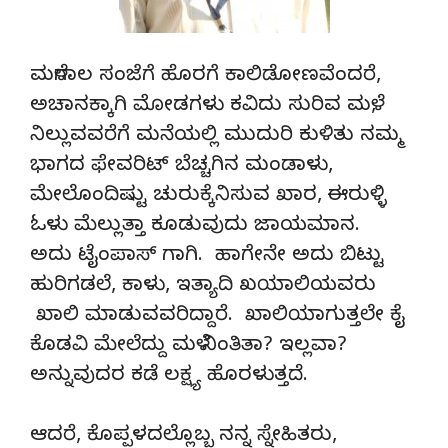
ಮಳೆಗಾಲ ಸಂಜೆಗೆ ಹೊರಗೆ ಕಾಲಿಡೋಣವೆಂದರೆ,
ಅಚಾನಕ್ಕಾಗಿ ಮೋಡಗಳು ಕವಿದು ಸುರಿವ ಮಳೆ,
ನಿಲ್ಲುವವರೆಗೆ ಮನೆಯಲ್ಲಿ ಮುದುರಿ ಕುಳಿತು ನಮ್ಮ
ಭಾಗದ ಫೇವರಿಟ್ ಬೆಚ್ಚಗಿನ ಮಂಡಾಳು,
ಮೇಲೊಂದಿಷ್ಟು ಚುರುಕ್ಕೆನಿಸುವ ಖಾರ, ಈರುಳ್ಳಿ
ಓಳು ಮೆಲ್ಲುತ್ತಾ ಕೂಡುವುದು ಜಾಯಮಾನ.
ಅದು ಟೈಂಪಾಸ್ ಗಾಗಿ. ಹಾಗೇನೇ ಅದು ಬಿಟ್ಟು
ಹುರಿಗಡಲೆ, ಕಾಳು, ಇತ್ಯಾದಿ ಖಯಾಲಿಯವರು
ಖಾಲಿ ಮಾಡುವವರಿದ್ದಾರೆ. ಖಾಲಿಯಾಗುತ್ತಲೇ ಕೈ
ಕೊಡವಿ ಮೇಲೆದ್ದು ಮಳೆ ನಿಂತಿತಾ? ಇಲ್ಲವಾ?
ಅನ್ನುವುದರ ಕಡೆ ಲಕ್ಷ್ಯ ಹೊರಳುತ್ತದೆ.
ಆದರೆ, ಕೊಪ್ಪಳದಲ್ಲೊಬ್ಬ ನನ್ನ ಸ್ನೇಹಿತರು,