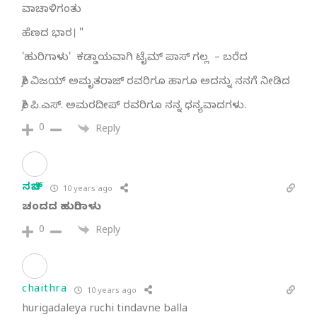
ವಾಚಾಳಿಗಂತು
ಹೆಣದ ಭಾರ। "
'ಹುರಿಗಾಳು' ಕಡ್ಡಾಯವಾಗಿ ಟೈಮ್ ಪಾಸ್ ಗಲ್ಲ – ಬರೆದ
ಶ್ರೀ ವಿಜಯ್ ಅಮೃತರಾಜ್ ರವರಿಗೂ ಹಾಗೂ ಅದನ್ನು ನನಗೆ ನೀಡಿದ
ಶ್ರೀ ಪಿ.ಎಸ್. ಅಮರದೀಪ್ ರವರಿಗೂ ನನ್ನ ಧನ್ಯವಾದಗಳು.
0
Reply
ಸಚಿನ್
10 years ago
ಚಂದದ ಹುರಿಗಾಳು
0
Reply
chaithra
10 years ago
hurigadaleya ruchi tindavne balla