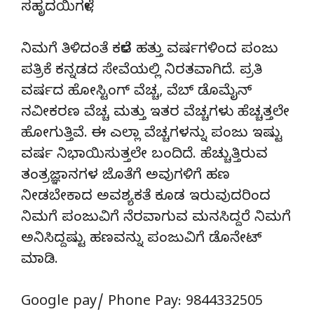
ಸಹೃದಯಿಗಳೇ,
ನಿಮಗೆ ತಿಳಿದಂತೆ ಕಳೆದ ಹತ್ತು ವರ್ಷಗಳಿಂದ ಪಂಜು
ಪತ್ರಿಕೆ ಕನ್ನಡದ ಸೇವೆಯಲ್ಲಿ ನಿರತವಾಗಿದೆ. ಪ್ರತಿ
ವರ್ಷದ ಹೋಸ್ಟಿಂಗ್‌ ವೆಚ್ಚ, ವೆಬ್‌ ಡೊಮೈನ್‌
ನವೀಕರಣ ವೆಚ್ಚ ಮತ್ತು ಇತರ ವೆಚ್ಚಗಳು ಹೆಚ್ಚತ್ತಲೇ
ಹೋಗುತ್ತಿವೆ. ಈ ಎಲ್ಲಾ ವೆಚ್ಚಗಳನ್ನು ಪಂಜು ಇಷ್ಟು
ವರ್ಷ ನಿಭಾಯಿಸುತ್ತಲೇ ಬಂದಿದೆ. ಹೆಚ್ಚುತ್ತಿರುವ
ತಂತ್ರಜ್ಞಾನಗಳ ಜೊತೆಗೆ ಅವುಗಳಿಗೆ ಹಣ
ನೀಡಬೇಕಾದ ಅವಶ್ಯಕತೆ ಕೂಡ ಇರುವುದರಿಂದ
ನಿಮಗೆ ಪಂಜುವಿಗೆ ನೆರವಾಗುವ ಮನಸಿದ್ದರೆ ನಿಮಗೆ
ಅನಿಸಿದ್ದಷ್ಟು ಹಣವನ್ನು ಪಂಜುವಿಗೆ ಡೊನೇಟ್‌
ಮಾಡಿ.
Google pay/ Phone Pay: 9844332505