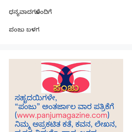
ಧನ್ಯವಾದಗಳೊಂದಿಗೆ
ಪಂಜು ಬಳಗ