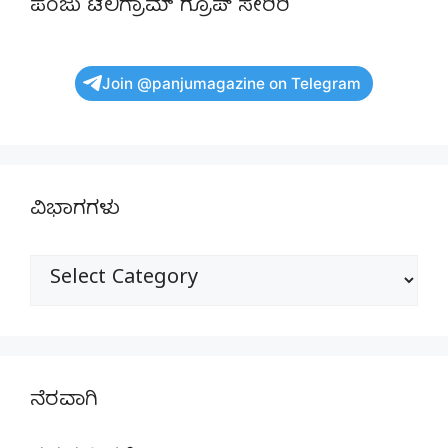
ಪಂಜು ಟೆಲಿಗ್ರಾಮ್ ಗ್ರೂಪ್ ಸೇರಿರಿ
Join @panjumagazine on Telegram
ವಿಭಾಗಗಳು
ವಿಭಾಗಗಳು
ನೆರವಾಗಿ