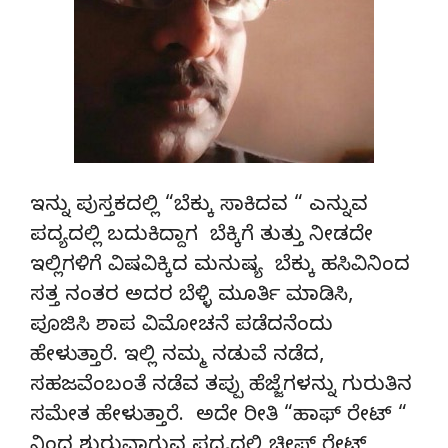
ಇನ್ನು ಪುಸ್ತಕದಲ್ಲಿ “ಬೆಕ್ಕು ಸಾಕಿದವ “ ಎನ್ನುವ
ಪದ್ಯದಲ್ಲಿ ಬದುಕಿದ್ದಾಗ ಬೆಕ್ಕಿಗೆ ತುತ್ತು ನೀಡದೇ
ಇಲ್ಲಿಗಳಿಗೆ ವಿಷವಿಕ್ಕಿದ ಮನುಷ್ಯ ಬೆಕ್ಕು ಹಸಿವಿನಿಂದ
ಸತ್ತ ನಂತರ ಅದರ ಬೆಳ್ಳಿ ಮೂರ್ತಿ ಮಾಡಿಸಿ,
ಪೂಜಿಸಿ ಶಾಪ ವಿಮೋಚನೆ ಪಡೆದನೆಂದು
ಹೇಳುತ್ತಾರೆ. ಇಲ್ಲಿ ನಮ್ಮ ನಡುವೆ ನಡೆದ,
ಸಹಜವೆಂಬಂತೆ ನಡೆವ ತಪ್ಪು ಹೆಜ್ಜೆಗಳನ್ನು ಗುರುತಿನ
ಸಮೇತ ಹೇಳುತ್ತಾರೆ. ಅದೇ ರೀತಿ “ಹಾಫ್ ರೇಟ್ “
ನಿಂದ ಶುರುವಾಗುವ ಪದ್ಯದಲ್ಲಿ ಚೀಪ್ ರೇಟ್