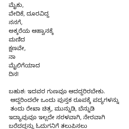
ಮೈಕು,
ವೇದಿಕೆ, ದೂರವಿದ್ದ
ನನಗೆ,
ಅಕ್ಕರೆಯ ಆಹ್ವಾನಕ್ಕೆ
ಮಣಿದ
ಕ್ಷಣವೇ,
ನಾ
ಮೈಲಿಗೆಯಾದ
ದಿನ!
ಬಹುಶ: ಇದವರ ಗುಣವೂ ಆದದ್ದರಿರಬೇಕು.
ಆದ್ದರಿಂದಲೇ ಒಂದು ಪುಸ್ತಕ ರೂಪಕ್ಕೆ ಪದ್ಯಗಳನ್ನು
ತಂದು ರೇಖಾ ಚಿತ್ರ, ಮುನ್ನುಡಿ, ಬೆನ್ನುಡಿ
ಇದ್ಯಾವುವೂ ಇಲ್ಲದೇ ಸರಳವಾಗಿ, ನೇರವಾಗಿ
ಬರೆದದ್ದನ್ನು ಓದುಗನಿಗೆ ತಲುಪಿಸಲು