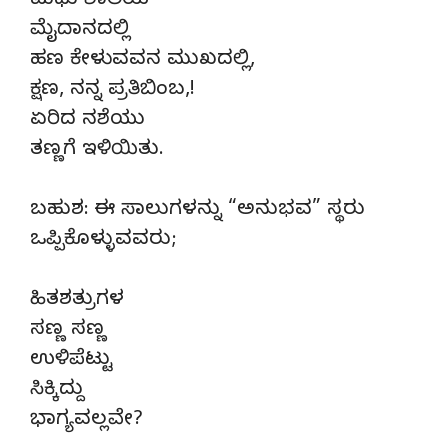
ಮಧು ಶಾಲೆಯ
ಮೈದಾನದಲ್ಲಿ
ಹಣ ಕೇಳುವವನ ಮುಖದಲ್ಲಿ,
ಕ್ಷಣ, ನನ್ನ ಪ್ರತಿಬಿಂಬ,!
ಏರಿದ ನಶೆಯು
ತಣ್ಣಗೆ ಇಳಿಯಿತು.
ಬಹುಶ: ಈ ಸಾಲುಗಳನ್ನು “ಅನುಭವ” ಸ್ಥರು
ಒಪ್ಪಿಕೊಳ್ಳುವವರು;
ಹಿತಶತ್ರುಗಳ
ಸಣ್ಣ ಸಣ್ಣ
ಉಳಿಪೆಟ್ಟು
ಸಿಕ್ಕಿದ್ದು
ಭಾಗ್ಯವಲ್ಲವೇ?