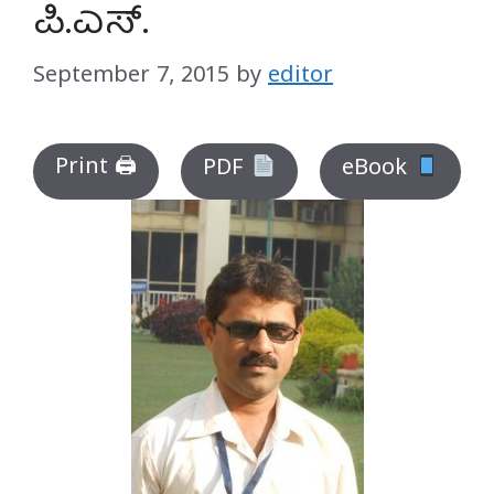
ಪಿ.ಎಸ್.
September 7, 2015
by
editor
Print 🖨
PDF
eBook