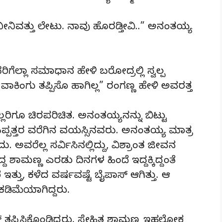
ೀನಿವತ್ತು ಲೇಟು. ನಾವು ಹೊರಡ್ತೀವಿ..” ಅನಂತಯ್ಯ
ಗೆಲ್ಲಾ ಸಮಾಧಾನ ಹೇಳಿ ಬರೋದ್ರಲ್ಲಿ ಸ್ವಲ್ಪ
ಾಕಿಂಗು ತಪ್ಪಿಸೊ ಹಾಗಿಲ್ಲ” ರಂಗಣ್ಣ ಹೇಳಿ ಅವರತ್ತ
ಲರಿಗೂ ಚಿರಪರಿಚಿತ. ಅನಂತಯ್ಯನನ್ನು ಬಿಟ್ಟು
್ಪತ್ತರ ವರೆಗಿನ ವಯಸ್ಸಿನವರು. ಅನಂತಯ್ಯ ಮಾತ್ರ
ು. ಅವರೆಲ್ಲ ಸರ್ವಿಸಿನಲ್ಲಿದ್ದು, ವಿಶ್ರಾಂತ ಜೀವನ
ಿದ್ದ ಶಾಮಣ್ಣ ಎರಡು ದಿನಗಳ ಹಿಂದೆ ಇದ್ದಕ್ಕಿದ್ದಂತೆ
್ತು, ಕಳೆದ ವರ್ಷವಷ್ಟೆ ಬೈಪಾಸ್ ಆಗಿತ್ತು. ಆ
 ಕಡಿಮೆಯಾಗಿದ್ದರು.
ತಪ್ಪಿಸಿಕೊಂಡಿದ್ದರು. ಸ್ನೇಹಿತ ಶಾಮಣ್ಣ ಇಹಲೋಕ