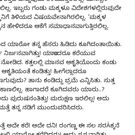
ಗುತ್ತದೆ ಎನ್ನುವುದು ತಿಳಿಯುತ್ತಿರಲಿಲ್ಲ. ಮನಸ್ಸಿನ
ರಲಿಲ್ಲ. ಇಬ್ಬರು ಗಂಡು ಮಕ್ಕಳೂ ವಿದೇಶಗಳಲ್ಲಿರುವುದೇ
ಣನಿಗೆ ತಿಳಿಯದ ವಿಷಯವೇನಾಗಿರಲಿಲ್ಲ. ‘ಮಕ್ಕಳ
ವನ ಹೇಳಿದರೂ ಆಕೆಗೆ ಸಮಾಧಾನವಾಗುತ್ತಿರಲಿಲ್ಲ.
ನಿಂದ ಯಾರೋ ತನ್ನ ಹೆಸರು ಹಿಡಿದು ಕೂಗಿದಂತಾಯಿತು.
್ಕು ನಿರ್ಜನವಾಗಿತ್ತು! ಯಾರಾದರೂ ಕರೆಯುವ
ುಗಿ ನೋಡಿದ. ಕತ್ತಲಲ್ಲಿ ಮಾನವ ಆಕೃತಿಯೊಂದು ಕಂಡು
ತಿಯಂತೆ ಕಂಡಿತ್ತು! ಹೀಗೆಲ್ಲಾದರೂ
ದು? ತಾನು ಕಂಡಿದ್ದು ಭ್ರಮೆ ಎನ್ನಿಸಿತು. ಸುತ್ತ
ೂ ಕಾಣಲಿಲ್ಲ. ಹಾಗಾದರೆ ಕೂಗಿದವರು ಯಾರು..?
ಅದು ಪುರುಷನಂತಿತ್ತು! ಮರುಕ್ಷಣ ಇರಲಿಲ್ಲ! ಅದು
್ತೆ ತನ್ನ ನಡಿಗೆ ಮುಂದುವರಿಸಿದರು.
, ಮತ್ತೆ ಅದೇ ಕರೆ! ಅದೇ ದನಿ! ರಂಗಣ್ಣ ಈ ಸಲ ಸರÀಕ್ಕನೆ