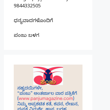
9844332505
ಧನ್ಯವಾದಗಳೊಂದಿಗೆ
ಪಂಜು ಬಳಗ