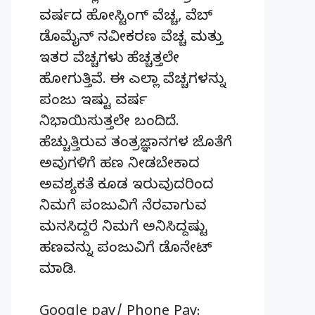
ವರ್ಷದ ಹೋಸ್ಟಿಂಗ್‌ ವೆಚ್ಚ, ವೆಬ್‌
ಡೊಮೈನ್‌ ನವೀಕರಣ ವೆಚ್ಚ ಮತ್ತು
ಇತರ ವೆಚ್ಚಗಳು ಹೆಚ್ಚತ್ತಲೇ
ಹೋಗುತ್ತಿವೆ. ಈ ಎಲ್ಲಾ ವೆಚ್ಚಗಳನ್ನು
ಪಂಜು ಇಷ್ಟು ವರ್ಷ
ನಿಭಾಯಿಸುತ್ತಲೇ ಬಂದಿದೆ.
ಹೆಚ್ಚುತ್ತಿರುವ ತಂತ್ರಜ್ಞಾನಗಳ ಜೊತೆಗೆ
ಅವುಗಳಿಗೆ ಹಣ ನೀಡಬೇಕಾದ
ಅವಶ್ಯಕತೆ ಕೂಡ ಇರುವುದರಿಂದ
ನಿಮಗೆ ಪಂಜುವಿಗೆ ನೆರವಾಗುವ
ಮನಸಿದ್ದರೆ ನಿಮಗೆ ಅನಿಸಿದ್ದಷ್ಟು
ಹಣವನ್ನು ಪಂಜುವಿಗೆ ಡೊನೇಟ್‌
ಮಾಡಿ.
Google pay/ Phone Pay: