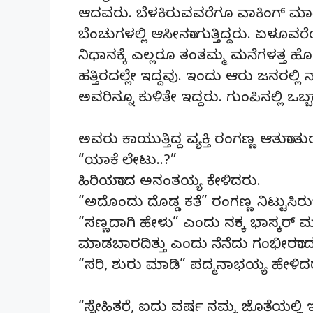
ಆದವರು. ಬೆಳಕಿರುವವರೆಗೂ ವಾಕಿಂಗ್ ಮಾಡಿ
ಬೆಂಚುಗಳಲ್ಲಿ ಆಸೀನರಾಗುತ್ತಿದ್ದರು. ಏಳೂವ
ನಿಧಾನಕ್ಕೆ ಎಲ್ಲರೂ ತಂತಮ್ಮ ಮನೆಗಳತ್ತ ಹೊರ
ಹತ್ತಿರದಲ್ಲೇ ಇದ್ದವು. ಇಂದು ಆರು ಜನರಲ್
ಅವರಿನ್ನೂ ಕುಳಿತೇ ಇದ್ದರು. ಗುಂಪಿನಲ್ಲಿ ಒಬ್ಬರಾ
ಅವರು ಕಾಯುತ್ತಿದ್ದ ವ್ಯಕ್ತಿ ರಂಗಣ್ಣ ಆತುರ
“ಯಾಕೆ ಲೇಟು..?”
ಹಿರಿಯರಾದ ಅನಂತಯ್ಯ ಕೇಳಿದರು.
“ಅದೊಂದು ದೊಡ್ಡ ಕತೆ” ರಂಗಣ್ಣ ನಿಟ್ಟುಸಿರುಬ
“ಸಣ್ಣದಾಗಿ ಹೇಳು” ಎಂದು ನಕ್ಕ ಭಾಸ್ಕರ್ 
ಮಾಡಬಾರದಿತ್ತು ಎಂದು ನೆನೆದು ಗಂಭೀರರಾದ
“ಸರಿ, ಶುರು ಮಾಡಿ” ಪದ್ಮನಾಭಯ್ಯ ಹೇಳಿದ
“ಸ್ನೇಹಿತರೆ, ಐದು ವರ್ಷ ನಮ್ಮ ಜೊತೆಯಲ್ಲಿ ಇ