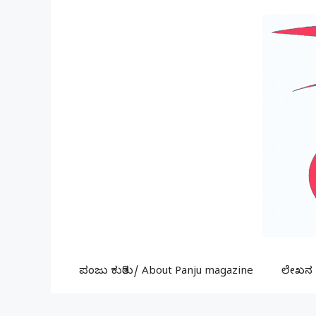
Skip
to
content
ಪಂಜು ಕುರಿತು/ About Panju magazine
ಲೇಖನ ಕ