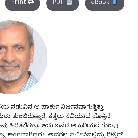
Print 🖨
PDF
eBook
ಡುವಿನ ಆ ಪಾರ್ಕು ನಿರ್ಜನವಾಗುತ್ತಿತ್ತು.
ರು ತುಂಬಿರುತ್ತಾರೆ. ಕತ್ತಲು ಕವಿಯುವ ಹೊತ್ತಿನ
ೆಲವು ಹಿರಿತಲೆಗಳು. ಆರು ಜನರ ಆ ಹಿರಿಯರ ಗುಂಪು
ಅಂಗವಾಗಿದ್ದರು. ಅವರೆಲ್ಲ ಸರ್ವಿಸಿನಲ್ಲಿದ್ದು ರಿಟೈರ್