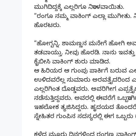
ಮುಗಿದಿದ್ದಕ್ಕೆ ಎಲ್ಲರಿಗೂ ನಿರಾಳವಾಯಿತು.
“ರಂಗೂ ನಮ್ಮ ವಾಕಿಂಗ್ ಎಲ್ಲಾ ಮುಗೀತು. ನ
ಹೊರಟರು.
“ಹೋಗ್ಬನ್ನಿ. ಶಾಮಣ್ಣನ ಮನೇಗೆ ಹೋಗಿ ಅವರಿ
ತಡವಾಯ್ತು. ನೀವು ಹೊರಡಿ. ನಾನು ಇವತ್ತು ವ
ಕೈಬೀಸಿ ವಾಕಿಂಗ್ ಶುರು ಮಾಡಿದ.
ಆ ಹಿರಿಯರ ಆ ಗುಂಪು ಪಾರ್ಕಿಗೆ ಬರುವ ಎಲ್
ಉಳಿದವರೆಲ್ಲ ಸುಮಾರು ಅರವತ್ತೈದರಿಂದ ಎಪ
ಎಲ್ಲರಿಗಿಂತ ದೊಡ್ಡವರು. ಅವರಿಗೀಗ ಎಪ್ಪತ್ತೈದ
ನಡೆಸುತ್ತಿದ್ದವರು. ಅವರಲ್ಲಿ ಈವರೆಗೆ ಒಬ್ಬರಾಗ
ಇಹಲೋಕ ತ್ಯಜಿಸಿದ್ದರು. ಹೃದಯದ ತೊಂದರೆ ಇತ
ಸ್ನೇಹಿತರ ಗುಂಪಿನ ಸದಸ್ಯರಲ್ಲಿ ಈಗ ಒಬ್ಬರು
ಕಳೆದ ಮೂರು ದಿನಗಳಿಂದ ರಂಗಣ್ಣ ವಾಕಿಂಗ್ 