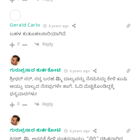
Reply
Gerald Carlo
6 years ago
ಬಹಳ ಕುತೂಹಲಕಾರಿಯಾಗಿದೆ.
0
Reply
ಗುರುಪ್ರಸಾದ ಕುರ್ತಕೋಟಿ
6 years ago
ಶ್ರೀಧರ್ ಸರ್, ನನ್ನ ಬರಹ ನಿಮ್ಮ ಬಾಲ್ಯವನ್ನು ನೆನಪಿಸಿದ್ದು ಕೇಳಿ ಖುಷಿ
ಆಯ್ತು. ಬಾಲ್ಯದ ನೆನಪುಗಳೇ ಹಾಗೆ.. ಓದಿ ಮೆಚ್ಚಿಕೊಂಡಿದ್ದಕ್ಕೆ
ಧನ್ಯವಾದಗಳು!
0
Reply
ಗುರುಪ್ರಸಾದ ಕುರ್ತಕೋಟಿ
6 years ago
ಕಿರಣ್, ನಿಮ್ಮ ಅನಸಿಕೆ ಕೇಳಿ ಸಂತಸವಾಯ್ತು. “ಸೆಲ್ಫಿ” ರಹಿತವಾಗಿದ್ದ