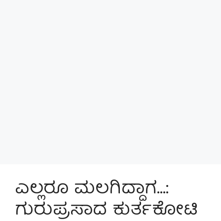
ಎಲ್ಲರೂ ಮಲಗಿದ್ದಾಗ…:
ಗುರುಪ್ರಸಾದ ಕುರ್ತಕೋಟಿ