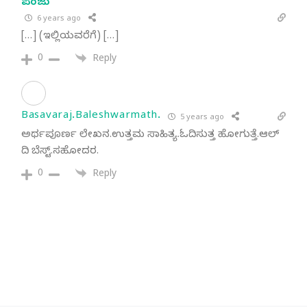
ಪಂಜು
6 years ago
[…] (ಇಲ್ಲಿಯವರೆಗೆ) […]
0
Reply
Basavaraj.Baleshwarmath.
5 years ago
ಅರ್ಥಪೂರ್ಣ ಲೇಖನ.ಉತ್ತಮ ಸಾಹಿತ್ಯ.ಓದಿಸುತ್ತ ಹೋಗುತ್ತೆ.ಆಲ್
ದಿ ಬೆಸ್ಟ್.ಸಹೋದರ.
0
Reply