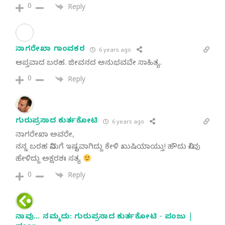
0
Reply
ನಾಗರೇಖಾ ಗಾಂವಕರ
6 years ago
ಆಪ್ತವಾದ ಬರಹ. ಜೀವನದ ಅನುಭವವೇ ಸಾಹಿತ್ಯ.
0
Reply
ಗುರುಪ್ರಸಾದ ಕುರ್ತಕೋಟಿ
6 years ago
ನಾಗರೇಖಾ ಅವರೇ,
ನನ್ನ ಬರಹ ನಿಮಗೆ ಇಷ್ಟವಾಗಿದ್ದು ಕೇಳಿ ಖುಷಿಯಾಯ್ತು! ಹೌದು ನೀವು
ಹೇಳಿದ್ದು ಅಕ್ಷರಶಃ ಸತ್ಯ
0
Reply
ನಾವು… ನಮ್ಮದು: ಗುರುಪ್ರಸಾದ ಕುರ್ತಕೋಟಿ - ಪಂಜು |