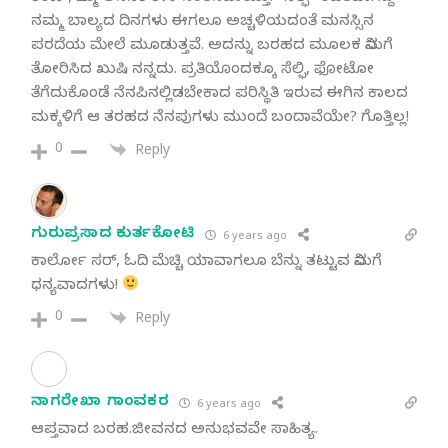
ನಮ್ಮ ಬಾಲ್ಯದ ದಿನಗಳು ಈಗಲೂ ಅಚ್ಚಳಿಯದಂತೆ ಮನಸ್ಸಿನ
ಪರದೆಯ ಮೇಲೆ ಮೂಡುತ್ತವೆ. ಅದನ್ನು ಬರಹದ ಮೂಲಕ ನಿಮಗೆ
ತೋರಿಸಿದ ಖುಷಿ ನನ್ನದು. ಪ್ರತಿಯೊಂದಕ್ಕೂ ಸೆಲ್ಫಿ, ಫೋಟೋ
ತೆಗೆದುಕೊಂಡೆ ನೆನಪಿನಲ್ಲಿಡಬೇಕಾದ ಪರಿಸ್ಥಿತಿ ಇರುವ ಈಗಿನ ಕಾಲದ
ಮಕ್ಕಳಿಗೆ ಆ ತರಹದ ನೆನಪುಗಳು ಮುಂದೆ ಬಂದಾವೆಯೇ? ಗೊತ್ತಿಲ್ಲ!
0
Reply
ಗುರುಪ್ರಸಾದ ಕುರ್ತಕೋಟಿ
6 years ago
ಕಾರ್ಲೋ ಸರ್, ಓದಿ ಮೆಚ್ಚಿ ಯಾವಾಗಲೂ ಬೆನ್ನು ತಟ್ಟುವ ನಿಮಗೆ
ಧನ್ಯವಾದಗಳು!
0
Reply
ನಾಗರೇಖಾ ಗಾಂವಕರ
6 years ago
ಆಪ್ತವಾದ ಬರಹ.ಜೀವನದ ಅನುಭವವೇ ಸಾಹಿತ್ಯ.