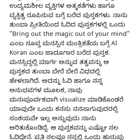
ಉದ್ಯಮಶೀಲ ವ್ಯಕ್ತಿಗಳ ಅತ್ಮಕತೆಗಳು ಹಾಗೂ
ವ್ಯಕ್ತಿತ್ವ ರೂಪಿಸುವ ಬಗ್ಗೆ ಬರೆದ ಪುಸ್ತಕಗಳು. ನಾನು
ತುಂಬಾ ಪ್ರೀತಿಯಿಂದ ಓದಿದ ಪುಸ್ತಕಗಳಲ್ಲಿ ಒಂದು
“Bring out the magic out of your mind”
ಎಂಬ ಸೂಪ್ತ ಮನಸ್ಸಿನ ಮಂತ್ರಿಕತೆಯ ಬಗ್ಗೆ Al
Koran ಎಂಬ ಜಾದೂಗಾರ ಬರೆದ ಪುಸ್ತಕ.
ಮನಸ್ಸಿದ್ದಲ್ಲಿ ಮಾರ್ಗ ಅನ್ನುವ ತತ್ವವನ್ನು ಆ
ಪುಸ್ತಕದ ತುಂಬಾ ಬೇರೆ ಬೇರೆ ವಿಧದಲ್ಲಿ
ಹೇಳಲಾಗಿದೆ. ಅದನ್ನು ಓದಿ ಹಾಗೂ ನನ್ನ
ಅನುಭವಗಳ ಮೂಲಕ, ನಾವು
ಮನಃಪೂರ್ವಕವಾಗಿ visualize ಮಾಡಿಕೊಂಡರೆ
ಯಾವುದೇ ಒಂದು ಕನಸು ನನಸಾಗುವುದರಲ್ಲಿ
ಸಂಶಯವೇ ಇಲ್ಲ ಅನ್ನುವುದು ನಾನು
ಅರಿತುಕೊಂಡಿದ್ದೆ. ಆ ಪುಸ್ತಕವನ್ನು ಎಷ್ಟೋ ಸಲ
ಓದಿದ್ದೇನೆ. ಪ್ರತಿ ಸಲವೂ ನನ್ನಲ್ಲಿ ಒಂದು ಹುರುಪು