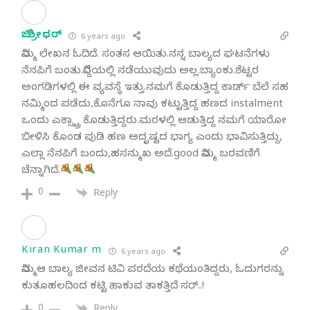
ಜಿ. ಶ್ರೀಧರ್
6 years ago
ನಿಮ್ಮ ಲೇಖನ ಓದಿದೆ. ಸಂತಸ ಆಯಿತು.ನನ್ನ ಬಾಲ್ಯದ ಘಟನೆಗಳು
ನೆನಪಿಗೆ ಬಂತು.ನಿದ್ದೆಯಲ್ಲಿ ನಡೆಯುವುದು ಅಲ್ಲ.ಬ್ಯಾಂಕು.ಶೆಟ್ಟರ
ಅಂಗಡಿಗಳಲ್ಲಿ ಈ ವ್ಯವಸ್ಥೆ ಇತ್ತು.ನಮಗೆ ಕೊಡುತ್ತಿದ್ದ ಕಾರ್ಡ್ ಬೆಲೆ ಸಹ
ನಮ್ಮಿಂದ ಪಡೆದು,ಕೊನೆಗೂ ನಾವು ಕಟ್ಟುತ್ತಿದ್ದ ಹಣದ instalment
ಒಂದು ಎಕ್ಸ್ಟ್ರಾ ಕೊಡುತ್ತಿದ್ದರು.ಮರಳಲ್ಲಿ ಆಡುತ್ತಿದ್ದ ನಮಗೆ ಯಾರೋ
ಬೀಳಿಸಿ ಕೊಂಡ ಪುಡಿ ಹಣ ಅದೃಷ್ಟದ ಭಾಗ್ಯ ಎಂದು ಭಾವಿಸುತ್ತಿದ್ದು,
ಎಲ್ಲಾ ನೆನಪಿಗೆ ಬಂದು,ಹಸನ್ಮುಖ ಅದೆ.good ನಿಮ್ಮ ಬರವಣಿಗೆ
ಚೆನ್ನಾಗಿದೆ.
0
Reply
Kiran Kumar m
6 years ago
ನಿಮ್ಮಆ ಬಾಲ್ಯ ಜೀವನ ಟಿವಿ ಪರದೆಯ ಕಥೆಯಂತಿದ್ದರು, ಓದುಗರನ್ನು
ಕುತೂಹಲದಿಂದ ಕಟ್ಟಿ ಹಾಕುವ ತಾಕತ್ತಿದೆ ಸರ್..!
0