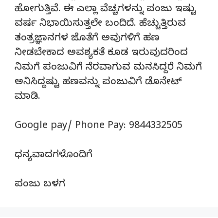
ಹೋಗುತ್ತಿವೆ. ಈ ಎಲ್ಲಾ ವೆಚ್ಚಗಳನ್ನು ಪಂಜು ಇಷ್ಟು
ವರ್ಷ ನಿಭಾಯಿಸುತ್ತಲೇ ಬಂದಿದೆ. ಹೆಚ್ಚುತ್ತಿರುವ
ತಂತ್ರಜ್ಞಾನಗಳ ಜೊತೆಗೆ ಅವುಗಳಿಗೆ ಹಣ
ನೀಡಬೇಕಾದ ಅವಶ್ಯಕತೆ ಕೂಡ ಇರುವುದರಿಂದ
ನಿಮಗೆ ಪಂಜುವಿಗೆ ನೆರವಾಗುವ ಮನಸಿದ್ದರೆ ನಿಮಗೆ
ಅನಿಸಿದ್ದಷ್ಟು ಹಣವನ್ನು ಪಂಜುವಿಗೆ ಡೊನೇಟ್‌
ಮಾಡಿ.
Google pay/ Phone Pay: 9844332505
ಧನ್ಯವಾದಗಳೊಂದಿಗೆ
ಪಂಜು ಬಳಗ