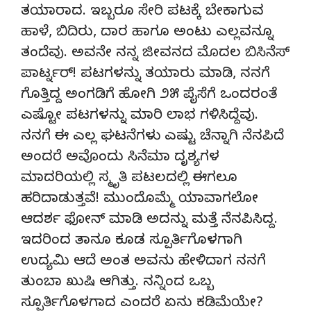
ತಯಾರಾದ. ಇಬ್ಬರೂ ಸೇರಿ ಪಟಕ್ಕೆ ಬೇಕಾಗುವ
ಹಾಳೆ, ಬಿದಿರು, ದಾರ ಹಾಗೂ ಅಂಟು ಎಲ್ಲವನ್ನೂ
ತಂದೆವು. ಅವನೇ ನನ್ನ ಜೀವನದ ಮೊದಲ ಬಿಸಿನೆಸ್
ಪಾರ್ಟ್ನರ್! ಪಟಗಳನ್ನು ತಯಾರು ಮಾಡಿ, ನನಗೆ
ಗೊತ್ತಿದ್ದ ಅಂಗಡಿಗೆ ಹೋಗಿ ೨೫ ಪೈಸೆಗೆ ಒಂದರಂತೆ
ಎಷ್ಟೋ ಪಟಗಳನ್ನು ಮಾರಿ ಲಾಭ ಗಳಿಸಿದ್ದೆವು.
ನನಗೆ ಈ ಎಲ್ಲ ಘಟನೆಗಳು ಎಷ್ಟು ಚೆನ್ನಾಗಿ ನೆನಪಿದೆ
ಅಂದರೆ ಅವೊಂದು ಸಿನೆಮಾ ದೃಶ್ಯಗಳ
ಮಾದರಿಯಲ್ಲಿ ಸ್ಮೃತಿ ಪಟಲದಲ್ಲಿ ಈಗಲೂ
ಹರಿದಾಡುತ್ತವೆ! ಮುಂದೊಮ್ಮೆ ಯಾವಾಗಲೋ
ಆದರ್ಶ ಫೋನ್ ಮಾಡಿ ಅದನ್ನು ಮತ್ತೆ ನೆನಪಿಸಿದ್ದ.
ಇದರಿಂದ ತಾನೂ ಕೂಡ ಸ್ಪೂರ್ತಿಗೊಳಗಾಗಿ
ಉದ್ಯಮಿ ಆದೆ ಅಂತ ಅವನು ಹೇಳಿದಾಗ ನನಗೆ
ತುಂಬಾ ಖುಷಿ ಆಗಿತ್ತು. ನನ್ನಿಂದ ಒಬ್ಬ
ಸ್ಪೂರ್ತಿಗೊಳಗಾದ ಎಂದರೆ ಏನು ಕಡಿಮೆಯೇ?