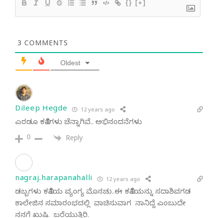
{}
[+]
3
COMMENTS
Oldest
Dileep Hegde
12 years ago
ಎರಡೂ ಕವಿತೆಗಳು ಚೆನ್ನಾಗಿವೆ.. ಅಭಿನಂದನೆಗಳು
0
Reply
nagraj.harapanahalli
12 years ago
ಡಬ್ಬಗಳು ಕವಿತೆಯ ವ್ಯಂಗ್ಯ ಮೊನಚು..ಈ ಕವಿತೆಯನ್ನು ಸದಾಶಿವಗಡ
ಕಾಲೇಜಿನ ಸಮಾರಂಭದಲ್ಲಿ ವಾಚಿಸುವಾಗ ನಾನಿದ್ದೆ ಎಂಬುದೇ
ನನಗೆ ಖುಷಿ. ಬರೆಯುತ್ತಿರಿ.