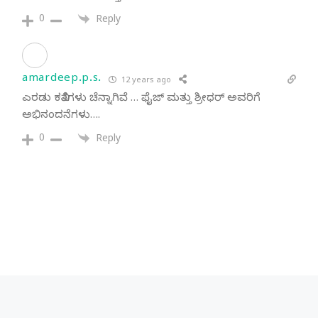
0
Reply
amardeep.p.s.
12 years ago
ಎರಡು ಕವಿತೆಗಳು ಚೆನ್ನಾಗಿವೆ … ಫೈಜ್ ಮತ್ತು ಶ್ರೀಧರ್ ಅವರಿಗೆ
ಅಭಿನಂದನೆಗಳು….
0
Reply