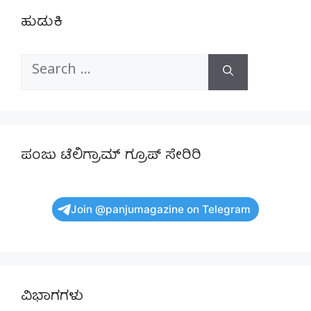
ಹುಡುಕಿ
Search
for:
ಪಂಜು ಟೆಲಿಗ್ರಾಮ್ ಗ್ರೂಪ್ ಸೇರಿರಿ
Join @panjumagazine on Telegram
ವಿಭಾಗಗಳು