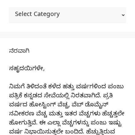
ವಿಭಾಗಗಳು
ನೆರವಾಗಿ
ಸಹೃದಯಿಗಳೇ,
ನಿಮಗೆ ತಿಳಿದಂತೆ ಕಳೆದ ಹತ್ತು ವರ್ಷಗಳಿಂದ ಪಂಜು
ಪತ್ರಿಕೆ ಕನ್ನಡದ ಸೇವೆಯಲ್ಲಿ ನಿರತವಾಗಿದೆ. ಪ್ರತಿ
ವರ್ಷದ ಹೋಸ್ಟಿಂಗ್‌ ವೆಚ್ಚ, ವೆಬ್‌ ಡೊಮೈನ್‌
ನವೀಕರಣ ವೆಚ್ಚ ಮತ್ತು ಇತರ ವೆಚ್ಚಗಳು ಹೆಚ್ಚತ್ತಲೇ
ಹೋಗುತ್ತಿವೆ. ಈ ಎಲ್ಲಾ ವೆಚ್ಚಗಳನ್ನು ಪಂಜು ಇಷ್ಟು
ವರ್ಷ ನಿಭಾಯಿಸುತ್ತಲೇ ಬಂದಿದೆ. ಹೆಚ್ಚುತ್ತಿರುವ