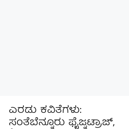
ಎರಡು ಕವಿತೆಗಳು:
ಸಂತೆಬೆನ್ನೂರು ಫೈಜ್ನಟ್ರಾಜ್,