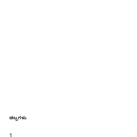
ಡಬ್ಬಗಳು
1