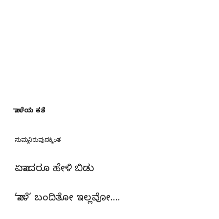
ನಾಳೆಯ ಕತೆ
ಸುಮ್ಮನಿರುವುದಕ್ಕಿಂತ
ಏನಾದರೂ ಹೇಳಿ ಬಿಡು
’ನಾಳೆ’ ಬಂದಿತೋ ಇಲ್ಲವೋ….