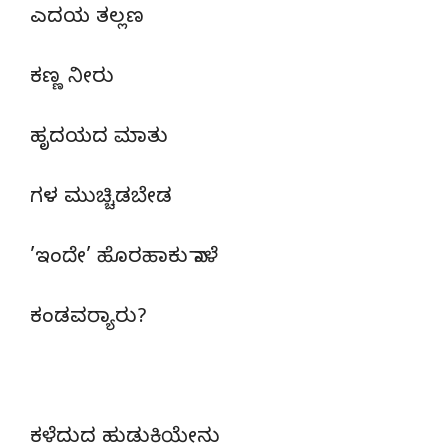
ಎದಯ ತಲ್ಲಣ
ಕಣ್ಣ ನೀರು
ಹೃದಯದ ಮಾತು
ಗಳ ಮುಚ್ಚಿಡಬೇಡ
’ಇಂದೇ’ ಹೊರಹಾಕು ನಾಳೆ
ಕಂಡವರ್‍ಯಾರು?
ಕಳೆದುದ ಹುಡುಕಿಯೇನು