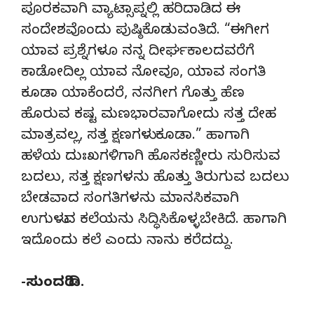
ಪೂರಕವಾಗಿ ವ್ಯಾಟ್ಸಾಪ್ನಲ್ಲಿ ಹರಿದಾಡಿದ ಈ
ಸಂದೇಶವೊಂದು ಪುಷ್ಠಿಕೊಡುವಂತಿದೆ. “ಈಗೀಗ
ಯಾವ ಪ್ರಶ್ನೆಗಳೂ ನನ್ನ ದೀರ್ಘಕಾಲದವರೆಗೆ
ಕಾಡೋದಿಲ್ಲ ಯಾವ ನೋವೂ, ಯಾವ ಸಂಗತಿ
ಕೂಡಾ ಯಾಕೆಂದರೆ, ನನಗೀಗ ಗೊತ್ತು ಹೆಣ
ಹೊರುವ ಕಷ್ಟ ಮಣಭಾರವಾಗೋದು ಸತ್ತ ದೇಹ
ಮಾತ್ರವಲ್ಲ, ಸತ್ತ ಕ್ಷಣಗಳು ಕೂಡಾ.” ಹಾಗಾಗಿ
ಹಳೆಯ ದುಃಖಗಳಿಗಾಗಿ ಹೊಸಕಣ್ಣೀರು ಸುರಿಸುವ
ಬದಲು, ಸತ್ತ ಕ್ಷಣಗಳನು ಹೊತ್ತು ತಿರುಗುವ ಬದಲು
ಬೇಡವಾದ ಸಂಗತಿಗಳನು ಮಾನಸಿಕವಾಗಿ
ಉಗುಳುವ ಕಲೆಯನು ಸಿದ್ಧಿಸಿಕೊಳ್ಳಬೇಕಿದೆ. ಹಾಗಾಗಿ
ಇದೊಂದು ಕಲೆ ಎಂದು ನಾನು ಕರೆದದ್ದು.
-ಸುಂದರಿ ಡಿ.