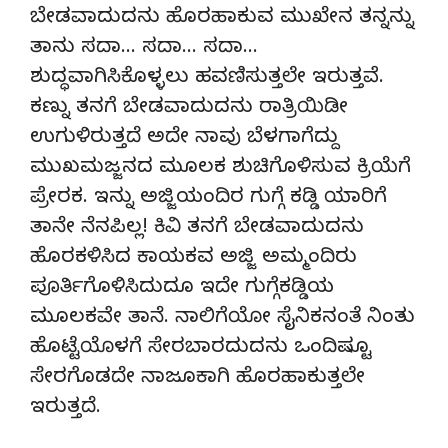
ಬೇಡವಾದುದನು ಹೊರಹಾಕುವ ಮುಖೇನ ತನ್ನನ್ನು
ತಾನು ಸದಾ… ಸದಾ… ಸದಾ…
ಶುದ್ಧವಾಗಿಸಿಕೊಳ್ಳಲು ಹವಣಿಸುತ್ತಲೇ ಇರುತ್ತವೆ.
ಕಣ್ನು ತನಗೆ ಬೇಡವಾದುದನು ರಾತ್ರಿಯಿಡೀ
ಉಗುಳಿರುತ್ತದೆ ಅದೇ ನಾವು ಬೆಳಗಾಗೆದ್ದು
ಮುಖಮಜ್ಜನದ ಮೂಲಕ ಶುಚಿಗೊಳಿಸುವ ಕ್ರಿಯೆಗೆ
ಪ್ರೇರಕ. ಇನ್ನು ಅಜ್ಜಿಯಂದಿರ ಗುಗ್ಗೆ ಕಡ್ಡಿ ಯಾರಿಗೆ
ತಾನೇ ನೆನಪಿಲ್ಲ! ಕಿವಿ ತನಗೆ ಬೇಡವಾದುದನು
ಹೊರಕಳಿಸಿದ ಕಾಯಕವ ಅಜ್ಜಿ ಅಮ್ಮಂದಿರು
ಪೂರ್ತಿಗೊಳಿಸಿದುದೂ ಇದೇ ಗುಗ್ಗೆಕಡ್ಡಿಯ
ಮೂಲಕವೇ ತಾನೆ. ನಾಲಿಗೆಯೋ ಸೈನಿಕನಂತೆ ನಿಂತು
ಹೊಟ್ಟೆಯೊಳಗೆ ಸೇರಬಾರದುದನು ಒಂದಿಷ್ಟೂ
ಸೇರಗೊಡದೇ ನಾಜೂಕಾಗಿ ಹೊರಹಾಕುತ್ತಲೇ
ಇರುತ್ತದೆ.