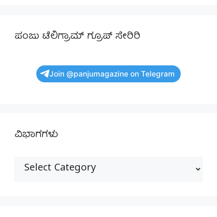
ಪಂಜು ಟೆಲಿಗ್ರಾಮ್ ಗ್ರೂಪ್ ಸೇರಿರಿ
Join @panjumagazine on Telegram
ವಿಭಾಗಗಳು
ವಿಭಾಗಗಳು