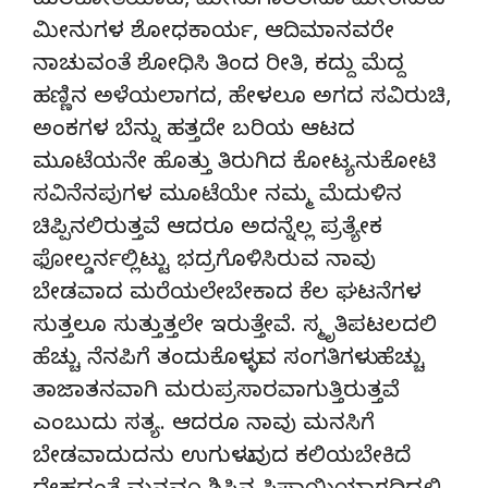
ಮರಕೋತಿಯಾಟ, ಮೀನುಗಾರರನೂ ಮೀರಿಸುವ
ಮೀನುಗಳ ಶೋಧಕಾರ್ಯ, ಆದಿಮಾನವರೇ
ನಾಚುವಂತೆ ಶೋಧಿಸಿ ತಿಂದ ರೀತಿ, ಕದ್ದು ಮೆದ್ದ
ಹಣ್ಣಿನ ಅಳೆಯಲಾಗದ, ಹೇಳಲೂ ಅಗದ ಸವಿರುಚಿ,
ಅಂಕಗಳ ಬೆನ್ನು ಹತ್ತದೇ ಬರಿಯ ಆಟದ
ಮೂಟೆಯನೇ ಹೊತ್ತು ತಿರುಗಿದ ಕೋಟ್ಯನುಕೋಟಿ
ಸವಿನೆನಪುಗಳ ಮೂಟೆಯೇ ನಮ್ಮ ಮೆದುಳಿನ
ಚಿಪ್ಪಿನಲಿರುತ್ತವೆ ಆದರೂ ಅದನ್ನೆಲ್ಲ ಪ್ರತ್ಯೇಕ
ಫೋಲ್ಡರ್ನಲ್ಲಿಟ್ಟು ಭದ್ರಗೊಳಿಸಿರುವ ನಾವು
ಬೇಡವಾದ ಮರೆಯಲೇಬೇಕಾದ ಕೆಲ ಘಟನೆಗಳ
ಸುತ್ತಲೂ ಸುತ್ತುತ್ತಲೇ ಇರುತ್ತೇವೆ. ಸ್ಮೃತಿಪಟಲದಲಿ
ಹೆಚ್ಚು ನೆನಪಿಗೆ ತಂದುಕೊಳ್ಳುವ ಸಂಗತಿಗಳು ಹೆಚ್ಚು
ತಾಜಾತನವಾಗಿ ಮರುಪ್ರಸಾರವಾಗುತ್ತಿರುತ್ತವೆ
ಎಂಬುದು ಸತ್ಯ. ಆದರೂ ನಾವು ಮನಸಿಗೆ
ಬೇಡವಾದುದನು ಉಗುಳುವುದ ಕಲಿಯಬೇಕಿದೆ