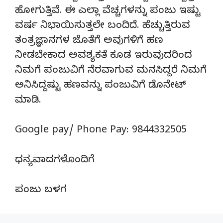
ಹೋಗುತ್ತಿವೆ. ಈ ಎಲ್ಲಾ ವೆಚ್ಚಗಳನ್ನು ಪಂಜು ಇಷ್ಟು
ವರ್ಷ ನಿಭಾಯಿಸುತ್ತಲೇ ಬಂದಿದೆ. ಹೆಚ್ಚುತ್ತಿರುವ
ತಂತ್ರಜ್ಞಾನಗಳ ಜೊತೆಗೆ ಅವುಗಳಿಗೆ ಹಣ
ನೀಡಬೇಕಾದ ಅವಶ್ಯಕತೆ ಕೂಡ ಇರುವುದರಿಂದ
ನಿಮಗೆ ಪಂಜುವಿಗೆ ನೆರವಾಗುವ ಮನಸಿದ್ದರೆ ನಿಮಗೆ
ಅನಿಸಿದ್ದಷ್ಟು ಹಣವನ್ನು ಪಂಜುವಿಗೆ ಡೊನೇಟ್‌
ಮಾಡಿ.
Google pay/ Phone Pay: 9844332505
ಧನ್ಯವಾದಗಳೊಂದಿಗೆ
ಪಂಜು ಬಳಗ