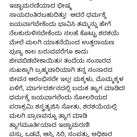
ಇಚ್ಛಾಮರಣಿಯಾದ ಭೀಷ್ಮ
ಸಾಯದಂತಿರಬಹುದಿತ್ತು! ಆದರೆ ಧರ್ಮಕ್ಕೆ
ಜಯವಾಗಬೇಕೆಂದು ಭಾವಿಸಿ ತಮ್ಮನ್ನು ಹೇಗೆ
ನೆಲಕುರುಳಿಸಬೇಕೆಂದು ಸಲಹೆ ಕೊಟ್ಟು ಶರಶಯೆ
ಮೇಲೆ ಮಲಗಿ ಯಾತನೆಯಿಂದ ಉತ್ತರಾಯಣ
ಪುಣ್ಯ ಕಾಲ ಬರುವವರೆಗೂ ಕಾದು
ಜೀವಬಿಡಬೇಕಾಯಿತು! ತಂದೆಯ ಸಂಸಾರದ
ಸುಖಕ್ಕಾಗಿ ಬ್ರಹ್ಮಚಾರಿಯಾಗಿ ತನ್ನ ಸಂಸಾರದ
ಜೀವನ ಆರಂಭಿಸಲೇ ಇಲ್ಲ! ಮಕ್ಕಳು, ಮೊಮ್ಮಕ್ಕಳ
ಏಳಿಗೆ, ಮಾರ್ಗದರ್ಶನದಲ್ಲಿ ಬದುಕ ತ್ಯಾಗ ಮಾಡಿದ!
ಧರ್ಮಕ್ಕೆ ಜಯವಾಗಲೆಂದು ಸೋಲರಿಯದ
ಪರಾಕ್ರಮಿ ಶಸ್ತ್ರತ್ಯಜಿಸಿ ಸೋತು, ಶರಶಯೆಯಲ್ಲಿ
ಮಲಗಿ ಪ್ರಾಣವನ್ನೂ ತ್ಯಾಗ ಮಾಡಿ
ತ್ಯಾಗಮೂರ್ತಿಯಾದ ಇಚ್ಛಾಮರಣಿ!
ವಸ್ತು, ಒಡವೆ, ಆಸ್ತಿ, ಸಿರಿ, ಸಂಪತ್ತು, ಅಧಿಕಾರ