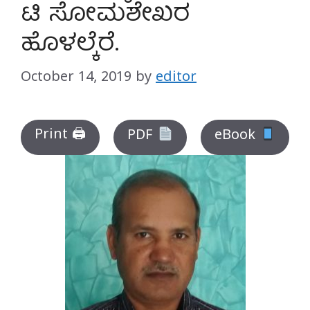
ಟಿ ಸೋಮಶೇಖರ
ಹೊಳಲ್ಕೆರೆ.
October 14, 2019
by
editor
Print 🖨
PDF
eBook