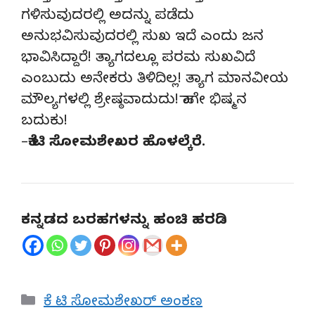
ಗಳಿಸುವುದರಲ್ಲಿ ಅದನ್ನು ಪಡೆದು
ಅನುಭವಿಸುವುದರಲ್ಲಿ ಸುಖ ಇದೆ ಎಂದು ಜನ
ಭಾವಿಸಿದ್ದಾರೆ! ತ್ಯಾಗದಲ್ಲೂ ಪರಮ ಸುಖವಿದೆ
ಎಂಬುದು ಅನೇಕರು ತಿಳಿದಿಲ್ಲ! ತ್ಯಾಗ ಮಾನವೀಯ
ಮೌಲ್ಯಗಳಲ್ಲಿ ಶ್ರೇಷ್ಠವಾದುದು! ಹಾಗೇ ಭಿಷ್ಮನ
ಬದುಕು!
–
ಕೆ ಟಿ ಸೋಮಶೇಖರ ಹೊಳಲ್ಕೆರೆ.
ಕನ್ನಡದ ಬರಹಗಳನ್ನು ಹಂಚಿ ಹರಡಿ
Categories
ಕೆ ಟಿ ಸೋಮಶೇಖರ್ ಅಂಕಣ