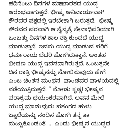
ಹದಿನೆಂಟು ದಿನಗಳ ಮಹಾಭಾರತದ ಯುದ್ಧ
ಆರಂಭವಾಗುತ್ತದೆ. ಭೀಷ್ಮ ಅನಿವಾರ್ಯವಾಗಿ
ಕೌರವರ ಪಕ್ಷದಲ್ಲಿ ಇರಬೇಕಾಗಿ ಬರುತ್ತದೆ. ಭೀಷ್ಮ
ಕೌರವರ ಪರವಾಗಿ ಆ ಸೈನ್ಯಕ್ಕೆ ಸೇನಾಧಿಪತಿಯಾಗಿ
ಒಂಬತ್ತು ದಿನಗಳ ಕಾಲ ಶಕ್ತಿ ಕುಂದದೆ ಯುದ್ಧ
ಮಾಡುತ್ತಾನೆ! ಇವನು ಯುದ್ಧ ಮಾಡುವ ಪರಿಗೆ
ಧರ್ಮರಾಯ ಬೆದರಿ ಹೋಗಿರುತ್ತಾನೆ. ಅಂತಹ
ಭೀಷಣ ಯುದ್ದ ಇವನದಾಗಿರುತ್ತದೆ. ಒಂಬತ್ತನೇ
ದಿನ ರಾತ್ರಿ ಭೀಷ್ಮನನ್ನು ಸೋಲಿಸುವುದು ಹೇಗೆ
ಎಂಬ ಚಿಂತನ ಮಂಥನ ಪಾಂಡವರ ಪಾಳಯದಲ್ಲಿ
ನಡೆಯುತ್ತಿರುತ್ತದೆ. ” ನೋಡು ಕೃಷ್ಣ! ಭೀಷ್ಮನ
ಪರಾಕ್ರಮ ಭಯಂಕರವಾಗಿದೆ. ಅವನ ಮೇಲೆ
ಯುದ್ದ ಮಾಡುವುದು ಪತಂಗದ ಹುಳು
ಜ್ವಾಲೆಯನ್ನು ನಂದಿಸ ಹೋಗಿ ತನ್ನ ತಾ
ಸುಟ್ಟುಕೊಂಡಂತೆ! … ಎಂದು ಭೀಷ್ಮನ ಯುದ್ದದ