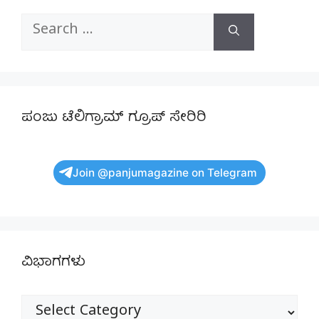
Search
for:
ಪಂಜು ಟೆಲಿಗ್ರಾಮ್ ಗ್ರೂಪ್ ಸೇರಿರಿ
Join @panjumagazine on Telegram
ವಿಭಾಗಗಳು
ವಿಭಾಗಗಳು