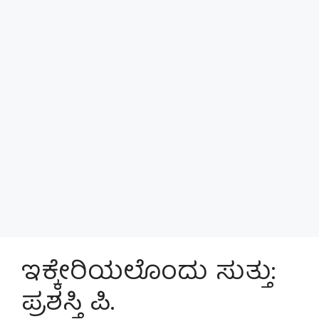
ಇಕ್ಕೇರಿಯಲೊಂದು ಸುತ್ತು:
ಪ್ರಶಸ್ತಿ ಪಿ.