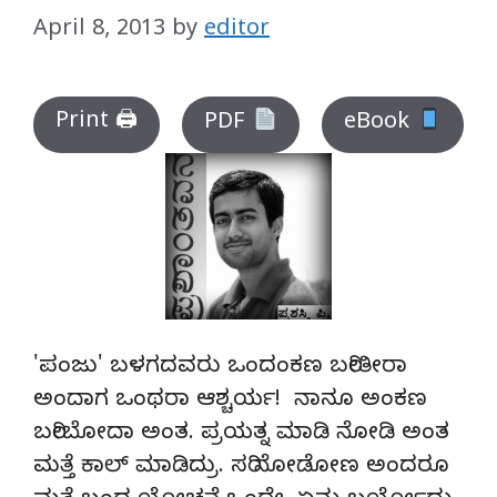
April 8, 2013
by
editor
Print 🖨
PDF
eBook
'ಪಂಜು' ಬಳಗದವರು ಒಂದಂಕಣ ಬರೀತೀರಾ
ಅಂದಾಗ ಒಂಥರಾ ಆಶ್ಚರ್ಯ! ನಾನೂ ಅಂಕಣ
ಬರೀಬೋದಾ ಅಂತ. ಪ್ರಯತ್ನ ಮಾಡಿ ನೋಡಿ ಅಂತ
ಮತ್ತೆ ಕಾಲ್ ಮಾಡಿದ್ರು. ಸರಿ ನೋಡೋಣ ಅಂದರೂ