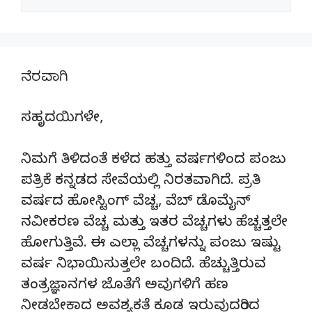
ನೆರವಾಗಿ
ಸಹೃದಯಿಗಳೇ,
ನಿಮಗೆ ತಿಳಿದಂತೆ ಕಳೆದ ಹತ್ತು ವರ್ಷಗಳಿಂದ ಪಂಜು
ಪತ್ರಿಕೆ ಕನ್ನಡದ ಸೇವೆಯಲ್ಲಿ ನಿರತವಾಗಿದೆ. ಪ್ರತಿ
ವರ್ಷದ ಹೋಸ್ಟಿಂಗ್‌ ವೆಚ್ಚ, ವೆಬ್‌ ಡೊಮೈನ್‌
ನವೀಕರಣ ವೆಚ್ಚ ಮತ್ತು ಇತರ ವೆಚ್ಚಗಳು ಹೆಚ್ಚತ್ತಲೇ
ಹೋಗುತ್ತಿವೆ. ಈ ಎಲ್ಲಾ ವೆಚ್ಚಗಳನ್ನು ಪಂಜು ಇಷ್ಟು
ವರ್ಷ ನಿಭಾಯಿಸುತ್ತಲೇ ಬಂದಿದೆ. ಹೆಚ್ಚುತ್ತಿರುವ
ತಂತ್ರಜ್ಞಾನಗಳ ಜೊತೆಗೆ ಅವುಗಳಿಗೆ ಹಣ
ನೀಡಬೇಕಾದ ಅವಶ್ಯಕತೆ ಕೂಡ ಇರುವುದರಿಂದ