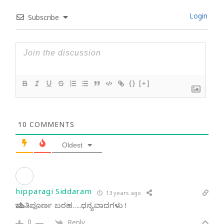
Login
Subscribe
{}
[+]
10
COMMENTS
Oldest
hipparagi Siddaram
13 years ago
ಮಾಹಿತಿಪೂರ್ಣ ಬರಹ…..ಧನ್ಯವಾದಗಳು !
0