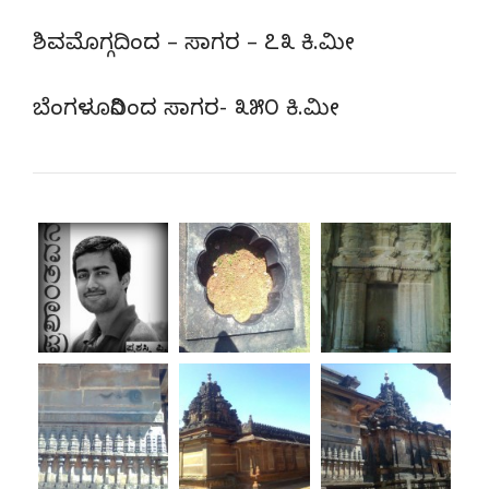
ಶಿವಮೊಗ್ಗದಿಂದ – ಸಾಗರ – ೭೩ ಕಿ.ಮೀ
ಬೆಂಗಳೂರಿನಿಂದ ಸಾಗರ- ೩೫೦ ಕಿ.ಮೀ