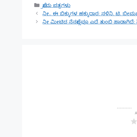
Categories
ಪ್ರೇಮ ಪತ್ರಗಳು
ನೀ.. ಈ ಬಿಕ್ಕುಗಳ ಹಕ್ಕುದಾರ: ನಳಿನಿ. ಟಿ. ಭೀಮಪ
ನೀ ಮೀಟಿದ ನೆನಪೆಲ್ಲವೂ ಎದೆ ತುಂಬಿ ಹಾಡಾಗಿದೆ: ಶ್
A