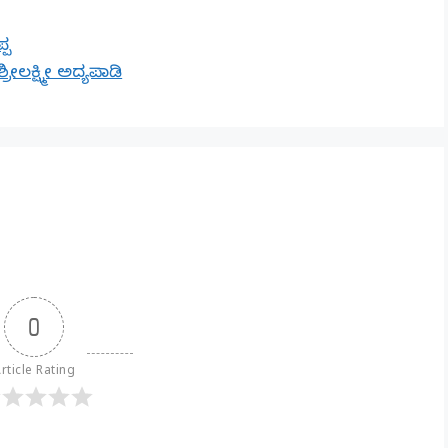
್ಪ
ರೀಲಕ್ಷ್ಮೀ ಅದ್ಯಪಾಡಿ
0
rticle Rating