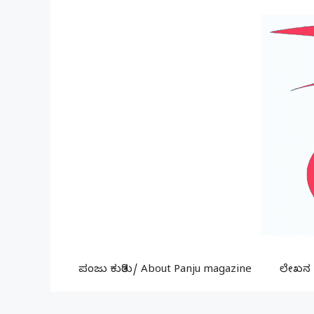
Skip
to
content
ಪಂಜು ಕುರಿತು/ About Panju magazine
ಲೇಖನ ಕ