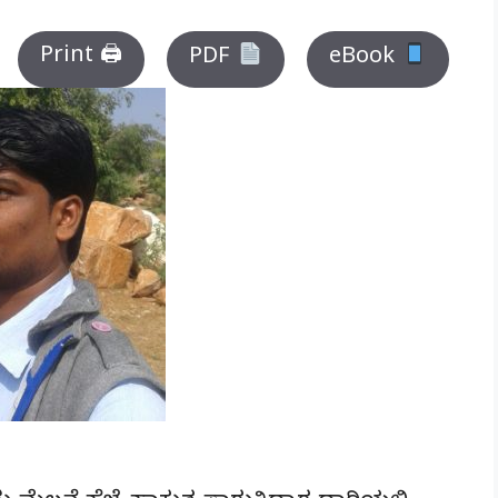
Print 🖨
PDF
eBook