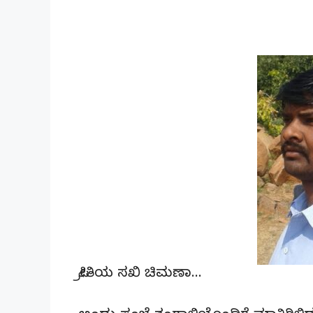
ಪ್ರೀತಿಯ ಸಖಿ ಚಿಮಣಾ…