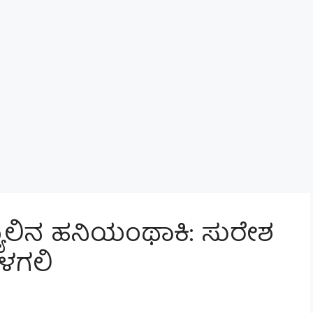
ಾಲಿನ ಹನಿಯಂಥಾಕಿ: ಸುರೇಶ
ೆಳಗಲಿ