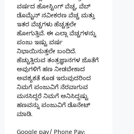
ವರ್ಷದ ಹೋಸ್ಟಿಂಗ್‌ ವೆಚ್ಚ, ವೆಬ್‌
ಡೊಮೈನ್‌ ನವೀಕರಣ ವೆಚ್ಚ ಮತ್ತು
ಇತರ ವೆಚ್ಚಗಳು ಹೆಚ್ಚತ್ತಲೇ
ಹೋಗುತ್ತಿವೆ. ಈ ಎಲ್ಲಾ ವೆಚ್ಚಗಳನ್ನು
ಪಂಜು ಇಷ್ಟು ವರ್ಷ
ನಿಭಾಯಿಸುತ್ತಲೇ ಬಂದಿದೆ.
ಹೆಚ್ಚುತ್ತಿರುವ ತಂತ್ರಜ್ಞಾನಗಳ ಜೊತೆಗೆ
ಅವುಗಳಿಗೆ ಹಣ ನೀಡಬೇಕಾದ
ಅವಶ್ಯಕತೆ ಕೂಡ ಇರುವುದರಿಂದ
ನಿಮಗೆ ಪಂಜುವಿಗೆ ನೆರವಾಗುವ
ಮನಸಿದ್ದರೆ ನಿಮಗೆ ಅನಿಸಿದ್ದಷ್ಟು
ಹಣವನ್ನು ಪಂಜುವಿಗೆ ಡೊನೇಟ್‌
ಮಾಡಿ.
Google pay/ Phone Pay: