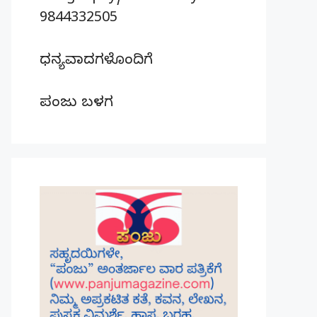
9844332505
ಧನ್ಯವಾದಗಳೊಂದಿಗೆ
ಪಂಜು ಬಳಗ