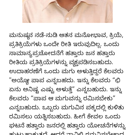
ಮನುಷ್ಯನ ನಡೆ-ನುಡಿ ಆತನ ಮನೋಭಾವ, ಕ್ರಿಯೆ,
ಪ್ರತಿಕ್ರಿಯೆಗಳು ಒಂದೇ ರೀತಿ ಇರುವುದಿಲ್ಲ. ಒಂದು
ಸಾಮಾನ್ಯ ಪ್ರಚೋದನೆಗೆ ಹತ್ತಾರು ಜನ ಹತ್ತಾರು
ರೀತಿಯ ಪ್ರತಿಕ್ರಿಯೆಗಳನ್ನು ವ್ಯಕ್ತಪಡಿಸಬಹುದು.
ಉದಾಹರಣೆಗೆ ಒಂದು ಮಗು ಅಳುತ್ತಿದ್ದರೆ ಕೆಲವರು
"ಅಯ್ಯೋ ಪಾಪ ಎನ್ನಬಹದು. ಇನ್ನು ಕೆಲವರು “ಛಿ
ಏನು ಅನಿಷ್ಟ ಎಷ್ಟು ಅಳುತ್ತೆ” ಎನ್ನಬಹುದು. ಇನ್ನು
ಕೆಲವರು “ಪಾಪ ಆ ಮಗುವನ್ನು ರಮಿಸಬೇಕು”
ಎನ್ನಬಹುದು. ಒಬ್ಬರು ಮಗುವಿನ ಪಕ್ಕದಲ್ಲಿ ಕುಳಿತು
ರಮಿಸಲು ಯತ್ನಿಸಬಹುದು. ಹೀಗೆ ಕೇವಲ ಒಂದು
ಘಟನೆ ಹತ್ತಾರು ಜನರಲ್ಲಿ ಹತ್ತಾರು ಯೋಚನೆಗಳನ್ನು