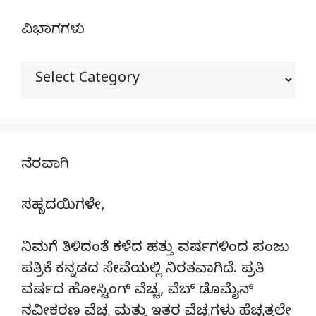
ವಿಭಾಗಗಳು
ವಿಭಾಗಗಳು
ನೆರವಾಗಿ
ಸಹೃದಯಿಗಳೇ,
ನಿಮಗೆ ತಿಳಿದಂತೆ ಕಳೆದ ಹತ್ತು ವರ್ಷಗಳಿಂದ ಪಂಜು
ಪತ್ರಿಕೆ ಕನ್ನಡದ ಸೇವೆಯಲ್ಲಿ ನಿರತವಾಗಿದೆ. ಪ್ರತಿ
ವರ್ಷದ ಹೋಸ್ಟಿಂಗ್‌ ವೆಚ್ಚ, ವೆಬ್‌ ಡೊಮೈನ್‌
ನವೀಕರಣ ವೆಚ್ಚ ಮತ್ತು ಇತರ ವೆಚ್ಚಗಳು ಹೆಚ್ಚತ್ತಲೇ