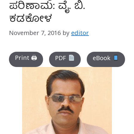
ಪರಿಣಾಮ: ವೈ. ಬಿ.
ಕಡಕೋಳ
November 7, 2016
by
editor
Print 🖨
PDF
eBook