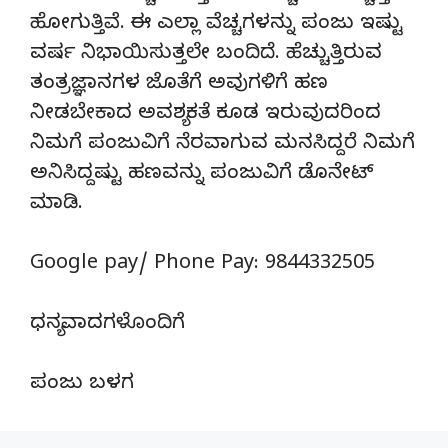
ಹೋಗುತ್ತಿವೆ. ಈ ಎಲ್ಲಾ ವೆಚ್ಚಗಳನ್ನು ಪಂಜು ಇಷ್ಟು
ವರ್ಷ ನಿಭಾಯಿಸುತ್ತಲೇ ಬಂದಿದೆ. ಹೆಚ್ಚುತ್ತಿರುವ
ತಂತ್ರಜ್ಞಾನಗಳ ಜೊತೆಗೆ ಅವುಗಳಿಗೆ ಹಣ
ನೀಡಬೇಕಾದ ಅವಶ್ಯಕತೆ ಕೂಡ ಇರುವುದರಿಂದ
ನಿಮಗೆ ಪಂಜುವಿಗೆ ನೆರವಾಗುವ ಮನಸಿದ್ದರೆ ನಿಮಗೆ
ಅನಿಸಿದ್ದಷ್ಟು ಹಣವನ್ನು ಪಂಜುವಿಗೆ ಡೊನೇಟ್‌
ಮಾಡಿ.
Google pay/ Phone Pay: 9844332505
ಧನ್ಯವಾದಗಳೊಂದಿಗೆ
ಪಂಜು ಬಳಗ