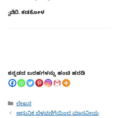
-ವೈ. ಬಿ. ಕಡಕೋಳ
ಕನ್ನಡದ ಬರಹಗಳನ್ನು ಹಂಚಿ ಹರಡಿ
Categories
ಲೇಖನ
ಆಧುನಿಕ ಬೆಳವಣಿಗೆಯಿಂದ ಮಾನವೀಯ