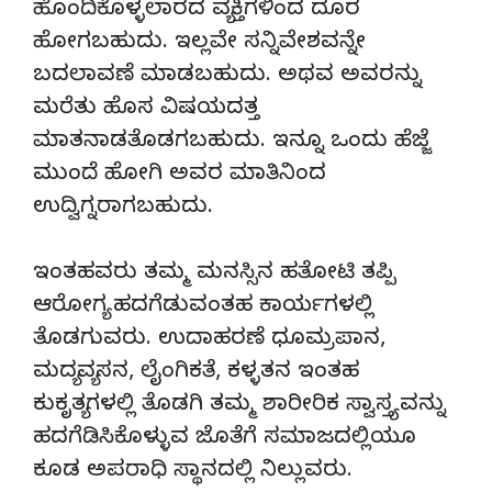
ಹೊಂದಿಕೊಳ್ಳಲಾರದ ವ್ಯಕ್ತಿಗಳಿಂದ ದೂರ
ಹೋಗಬಹುದು. ಇಲ್ಲವೇ ಸನ್ನಿವೇಶವನ್ನೇ
ಬದಲಾವಣೆ ಮಾಡಬಹುದು. ಅಥವ ಅವರನ್ನು
ಮರೆತು ಹೊಸ ವಿಷಯದತ್ತ
ಮಾತನಾಡತೊಡಗಬಹುದು. ಇನ್ನೂ ಒಂದು ಹೆಜ್ಜೆ
ಮುಂದೆ ಹೋಗಿ ಅವರ ಮಾತಿನಿಂದ
ಉದ್ವಿಗ್ನರಾಗಬಹುದು.
ಇಂತಹವರು ತಮ್ಮ ಮನಸ್ಸಿನ ಹತೋಟಿ ತಪ್ಪಿ
ಆರೋಗ್ಯ ಹದಗೆಡುವಂತಹ ಕಾರ್ಯಗಳಲ್ಲಿ
ತೊಡಗುವರು. ಉದಾಹರಣೆ ಧೂಮ್ರಪಾನ,
ಮದ್ಯವ್ಯಸನ, ಲೈಂಗಿಕತೆ, ಕಳ್ಳತನ ಇಂತಹ
ಕುಕೃತ್ಯಗಳಲ್ಲಿ ತೊಡಗಿ ತಮ್ಮ ಶಾರೀರಿಕ ಸ್ವಾಸ್ತ್ಯವನ್ನು
ಹದಗೆಡಿಸಿಕೊಳ್ಳುವ ಜೊತೆಗೆ ಸಮಾಜದಲ್ಲಿಯೂ
ಕೂಡ ಅಪರಾಧಿ ಸ್ಥಾನದಲ್ಲಿ ನಿಲ್ಲುವರು.