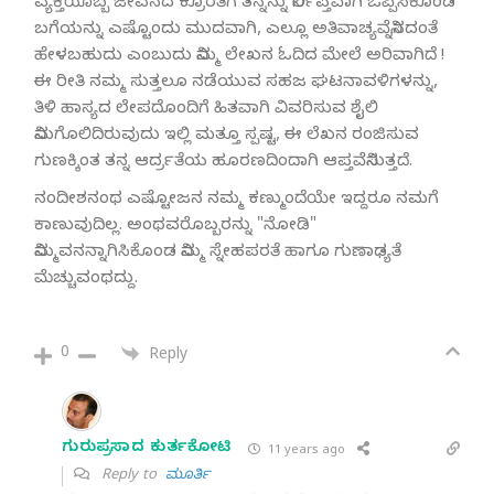
ವ್ಯಕ್ತಿಯೊಬ್ಬ ಜೀವನದ ಕ್ರೂರತೆಗೆ ತನ್ನನ್ನು ನಿರ್ಲಿಪ್ತವಾಗಿ ಒಪ್ಪಿಸಿಕೊಂಡ
ಬಗೆಯನ್ನು ಎಷ್ಟೊಂದು ಮುದವಾಗಿ, ಎಲ್ಲೂ ಅತಿವಾಚ್ಯವೆನ್ನಿಸದಂತೆ
ಹೇಳಬಹುದು ಎಂಬುದು ನಿಮ್ಮ ಲೇಖನ ಓದಿದ ಮೇಲೆ ಅರಿವಾಗಿದೆ !
ಈ ರೀತಿ ನಮ್ಮ ಸುತ್ತಲೂ ನಡೆಯುವ ಸಹಜ ಘಟನಾವಳಿಗಳನ್ನು,
ತಿಳಿ ಹಾಸ್ಯದ ಲೇಪದೊಂದಿಗೆ ಹಿತವಾಗಿ ವಿವರಿಸುವ ಶೈಲಿ
ನಿಮಗೊಲಿದಿರುವುದು ಇಲ್ಲಿ ಮತ್ತೂ ಸ್ಪಷ್ಟ, ಈ ಲೆಖನ ರಂಜಿಸುವ
ಗುಣಕ್ಕಿಂತ ತನ್ನ ಆರ್ದ್ರತೆಯ ಹೂರಣದಿಂದಾಗಿ ಆಪ್ತವೆನಿಸುತ್ತದೆ.
ನಂದೀಶನಂಥ ಎಷ್ಟೋಜನ ನಮ್ಮ ಕಣ್ಮುಂದೆಯೇ ಇದ್ದರೂ ನಮಗೆ
ಕಾಣುವುದಿಲ್ಲ. ಅಂಥವರೊಬ್ಬರನ್ನು "ನೋಡಿ"
ನಿಮ್ಮವನನ್ನಾಗಿಸಿಕೊಂಡ ನಿಮ್ಮ ಸ್ನೇಹಪರತೆ ಹಾಗೂ ಗುಣಾಢ್ಯತೆ
ಮೆಚ್ಚುವಂಥದ್ದು.
0
Reply
ಗುರುಪ್ರಸಾದ ಕುರ್ತಕೋಟಿ
11 years ago
Reply to
ಮೂರ್ತಿ