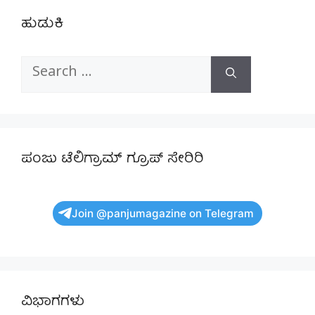
ಹುಡುಕಿ
Search
for:
ಪಂಜು ಟೆಲಿಗ್ರಾಮ್ ಗ್ರೂಪ್ ಸೇರಿರಿ
Join @panjumagazine on Telegram
ವಿಭಾಗಗಳು