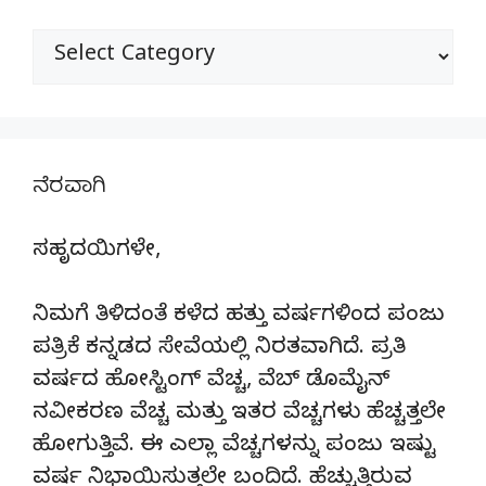
ವಿಭಾಗಗಳು
ನೆರವಾಗಿ
ಸಹೃದಯಿಗಳೇ,
ನಿಮಗೆ ತಿಳಿದಂತೆ ಕಳೆದ ಹತ್ತು ವರ್ಷಗಳಿಂದ ಪಂಜು
ಪತ್ರಿಕೆ ಕನ್ನಡದ ಸೇವೆಯಲ್ಲಿ ನಿರತವಾಗಿದೆ. ಪ್ರತಿ
ವರ್ಷದ ಹೋಸ್ಟಿಂಗ್‌ ವೆಚ್ಚ, ವೆಬ್‌ ಡೊಮೈನ್‌
ನವೀಕರಣ ವೆಚ್ಚ ಮತ್ತು ಇತರ ವೆಚ್ಚಗಳು ಹೆಚ್ಚತ್ತಲೇ
ಹೋಗುತ್ತಿವೆ. ಈ ಎಲ್ಲಾ ವೆಚ್ಚಗಳನ್ನು ಪಂಜು ಇಷ್ಟು
ವರ್ಷ ನಿಭಾಯಿಸುತ್ತಲೇ ಬಂದಿದೆ. ಹೆಚ್ಚುತ್ತಿರುವ