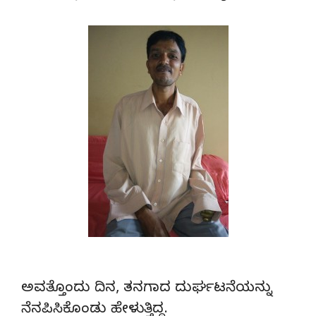
ಅವತ್ತೊಂದು ದಿನ, ತನಗಾದ ದುರ್ಘಟನೆಯನ್ನು
ನೆನಪಿಸಿಕೊಂಡು ಹೇಳುತ್ತಿದ್ದ.