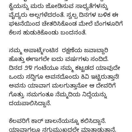
ಕೈಯನ್ನು ಮರು ಜೋಡಿಸುವ ಸಾಧ್ಯತೆಗಳನ್ನು
ವೈದ್ಯರು ಅಲ್ಲಗಳೆದರಂತೆ. ಸ್ವಲ್ಪ ದಿನಗಳ ಬಳಿಕ ಈ
ಘಟನೆಯಿಂದ ಚೇತರಿಸಿಕೊಂಡ ಮೇಲೆ ಬೆಂಗಳೂರಿಗೆ
ಕೆಲಸ ಹುಡುಕಿಕೊಂಡು ಬಂದನಂತೆ.
ನಮ್ಮ ಅಪಾರ್ಟ್ಮೆಂಟಿನ ರಕ್ಷಣೆಯ ಜವಾಬ್ದಾರಿ
ಹೊತ್ತು ಈಗಾಗಲೇ ಐದು ವರ್ಷಗಳು ಸಂದಿದೆ.
ದಿನದ ೨೪ ಗಂಟೆಯೂ ನಮ್ಮ ಕಟ್ಟಡದ ಯಾವುದೇ
ಒಂದು ಸದ್ದಿಗೂ ಅವನದೊಂದು ಕಿವಿ ಇಟ್ಟಿರುತ್ತಾನೆ!
ಅವನು ಯಾವಾಗ ಮಲಗುತ್ತಾನೋ ಆ ದೇವರಿಗೆ
ಗೊತ್ತು. ನಮಗಂತೂ ನೆಮ್ಮದಿಯ ನಿದ್ದೆಯನ್ನು
ದಯಪಾಲಿಸಿದ್ದಾನೆ.
ಕೆಲವರಿಗೆ ಕಾರ್ ಚಾಲನೆಯನ್ನೂ ಕಲಿಸಿದ್ದಾನೆ.
ಯಾವಾಗಲೂ ನಗುಮುಖದಲ್ಲೇ ಮಾತಾಡುತ್ತಾನೆ.