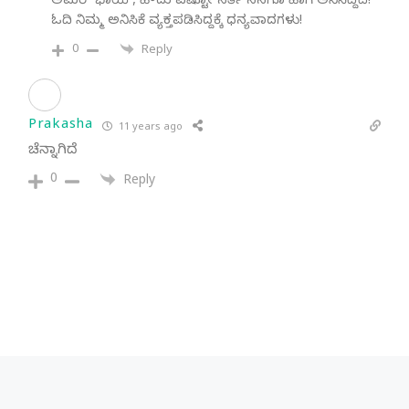
ಅಮರ್ ಭಾಯ್, ಹೌದು ಎಷ್ಟೋ ಸರ್ತಿ ನನಗೂ ಹಾಗೆ ಅನಿಸಿದ್ದಿದೆ!
ಓದಿ ನಿಮ್ಮ ಅನಿಸಿಕೆ ವ್ಯಕ್ತಪಡಿಸಿದ್ದಕ್ಕೆ ಧನ್ಯವಾದಗಳು!
0
Reply
Prakasha
11 years ago
ಚೆನ್ನಾಗಿದೆ
0
Reply