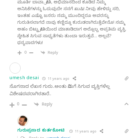
ಮೂರ್ತಿ ಬಾವಾ, ಪ್ರೀತಿ, ಅಭಿಮಾನದಿಂದ ಕೂಡಿದ ನಿಮ್ಮ
ಅನಿಸಿಕೆಗಳನ್ನು ಓದುವುದೇ ನನಗೆ ಖುಷಿ! ನೀವು ಹೇಳಿದ್ದು ಸರಿ,
ಇಂತಹ ಎಷ್ಟೊ ಜನರು ನಮ್ಮ ಮುಂದಿದ್ದರೂ ಅವರನ್ನು
ಗುರುತಿಸಲಾಗದೆ ನಾವು ಕಣ್ಣಿದ್ದೂ ಕುರುಡರಾಗಿರುತ್ತೆವೇನೊ! ನಮ್ಮ
ಅಹಂ ಬಿಟ್ಟು ಪ್ರೀತಿಯಿಂದ ಮಾತಾಡಿದಾಗ ಅಲ್ಲೊಬ್ಬ ಅಪ್ರತಿಮ ವ್ಯಕ್ತಿ,
ಸ್ನೇಹಿತ ಸಿಗುವ ಸಾಧ್ಯತೆಗಳು ತುಂಬಾ ಇರುತ್ತವೆ… ಅಲ್ಲವೆ?
ಧನ್ಯವಾದಗಳು!
0
Reply
umesh desai
11 years ago
ಸೊಗಸಾದ ಲೆಖನ ಗುರು..ಅಂತು ನಿಮಗೆ ಸಿಗುವ ವ್ಯಕ್ತಿಗಳೆಲ್ಲ
ವಿಶೇಷದವರಾಗಿರತಾರೆ..
0
Reply
ಗುರುಪ್ರಸಾದ ಕುರ್ತಕೋಟಿ
11 years ago