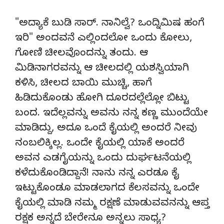
"ಅದ್ಯಾಕೆ ಬುಡಿ ಸಾರ್. ನಾನಿಲ್ವೆ? ಒಂದ್ನಿಮಿಷ ಹಂಗೆ
ಇರಿ" ಅಂದವನೆ ಎಲ್ಲಿಂದಲೋ ಒಂದು ಕೋಲು,
ಗೋಣಿ ಚೀಲವೊಂದನ್ನು ತಂದು. ಆ
ಮಿಡಿನಾಗರವನ್ನು ಆ ಚೀಲದಲ್ಲಿ ಯಶಸ್ವಿಯಾಗಿ
ಕಳಿಸಿ, ಚೀಲದ ಬಾಯಿ ಮುಚ್ಚಿ, ಹಾಗೆ
ಹಿಡಿದುಕೊಂಡು ಹೋಗಿ ದೂರದಲ್ಲೆಲ್ಲೋ ಬಿಟ್ಟು
ಬಂದ. ಇದೆಲ್ಲವನ್ನು ಅವನು ನನ್ನ ಕಣ್ಣ ಮುಂದೆಯೇ
ಮಾಡಿದ್ದು, ಅದೂ ಒಂದೆ ಕೈಯಲ್ಲಿ ಅಂದರೆ ನೀವು
ನಂಬಲಿಕ್ಕಿಲ್ಲ. ಒಂದೇ ಕೈಯಲ್ಲಿ ಯಾಕೆ ಅಂದರೆ
ಅವನ ಎಡಗೈಯನ್ನು ಒಂದು ದುರ್ಘಟನೆಯಲ್ಲಿ
ಕಳೆದುಕೊಂಡಿದ್ದಾನೆ! ನಾನು ನನ್ನ ಎರಡೂ ಕೈ
ಇಟ್ಟುಕೊಂಡೂ ಮಾಡಲಾಗದ ಕೆಲಸವನ್ನು ಒಂದೇ
ಕೈಯಲ್ಲಿ ಮಾಡಿ ನಮ್ಮ ರಕ್ಷಣೆ ಮಾಡುವವನನ್ನು ಆಪ್ತ
ರಕ್ಷಕ ಅನ್ನದೆ ಬೇರೇನೂ ಅನ್ನಲು ಸಾಧ್ಯ?