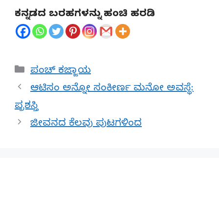
ಕನ್ನಡದ ಬರಹಗಳನ್ನು ಹಂಚಿ ಹರಡಿ
Categories
ಪಂಚ್ ಕಜ್ಜಾಯ
ಆಟಿಸಂ ಅನ್ನೋ ಸಂಕೀರ್ಣ ಮನೋ ಅವಸ್ಥೆ:
ಪ್ರಶಸ್ತಿ
ಜೀವನದ ಕೆಲವು ಪುಟಗಳಿಂದ