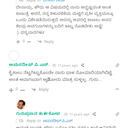
Reply to
umesh desai
ದೇಸಾಯ್ರ, ಹೌದು ಆ ವಿಷಯದಲ್ಲಿ ನಾನು ಅದೃಷ್ಟವಂತ ಅಂತ
ಕಾಣುತ್ತೆ. ಆದರೆ, ನನ್ನ ತಿಳುವಳಿಕೆಯ ಮಟ್ಟಿಗೆ ಪ್ರತೀ ವ್ಯಕ್ತಿಯಲ್ಲೂ
ಒಂದು ವಿಶೇಷತೆಯಿರುತ್ತದೆ. ಅದನ್ನು ಅವರಲ್ಲಿ ಕಾಣಲು ಅವರ
ಕೆಲವು ಅವಗುಣಗಳನ್ನು ಬದಿಗೆ ಇಟ್ಟು ನೊಡಬೇಕು ಅಷ್ಟೆ!
:). ಧನ್ಯವಾದಗಳು!
0
Reply
ಅಮರದೀಪ್.ಪಿ.ಎಸ್.
11 years ago
ಕೈಕಾಲು ನೆಟ್ಟಗಿಟ್ಟುಕೊಂಡೇ ನಾನು ಭಾಳ ಸೋಮಾರಿಯಾಗಿಬಿಟ್ಟೆ
ಅಂತ ಆವಾಗಾವಾಗ ಅನ್ನಿಸೋದು ಮಾತ್ರ ಸುಳ್ಳಲ್ಲ…ಗುರು…
0
Reply
ಗುರುಪ್ರಸಾದ ಕುರ್ತಕೋಟಿ
11 years ago
Reply to
ಅಮರದೀಪ್.ಪಿ.ಎಸ್.