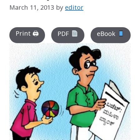
March 11, 2013
by
editor
Print 🖨
PDF
eBook