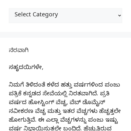
ವಿಭಾಗಗಳು
ನೆರವಾಗಿ
ಸಹೃದಯಿಗಳೇ,
ನಿಮಗೆ ತಿಳಿದಂತೆ ಕಳೆದ ಹತ್ತು ವರ್ಷಗಳಿಂದ ಪಂಜು
ಪತ್ರಿಕೆ ಕನ್ನಡದ ಸೇವೆಯಲ್ಲಿ ನಿರತವಾಗಿದೆ. ಪ್ರತಿ
ವರ್ಷದ ಹೋಸ್ಟಿಂಗ್‌ ವೆಚ್ಚ, ವೆಬ್‌ ಡೊಮೈನ್‌
ನವೀಕರಣ ವೆಚ್ಚ ಮತ್ತು ಇತರ ವೆಚ್ಚಗಳು ಹೆಚ್ಚತ್ತಲೇ
ಹೋಗುತ್ತಿವೆ. ಈ ಎಲ್ಲಾ ವೆಚ್ಚಗಳನ್ನು ಪಂಜು ಇಷ್ಟು
ವರ್ಷ ನಿಭಾಯಿಸುತ್ತಲೇ ಬಂದಿದೆ. ಹೆಚ್ಚುತ್ತಿರುವ