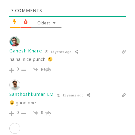
7
COMMENTS
Oldest
Ganesh Khare
13 years ago
ha.ha. nice punch.
0
Reply
Santhoshkumar LM
13 years ago
good one
0
Reply