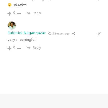
. ಸೂಪರ್
0
Reply
Rukmini Nagannavar
13 years ago
very meaningful
0
Reply