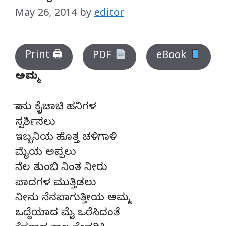
May 26, 2014
by
editor
Print 🖨
PDF
eBook
ಅಮ್ಮ
ನಾನು ಕೈಚಾಚಿ ಹನಿಗಳ
ಸ್ಪರ್ಶಿಸಲು
ಇಬ್ಬನಿಯ ಹೊತ್ತ ಚಳಿಗಾಳಿ
ಮೈಯ ಅಪ್ಪಲು
ನೆಲ ತುಂಬಿ ನಿಂತ ನೀರು
ಪಾದಗಳ ಮುತ್ತಿಡಲು
ನೀನು ನೆನಪಾಗುತ್ತೀಯ ಅಮ್ಮ
ಒದ್ದೆಯಾದ ಮೈ ಒರೆಸಿದಂತೆ