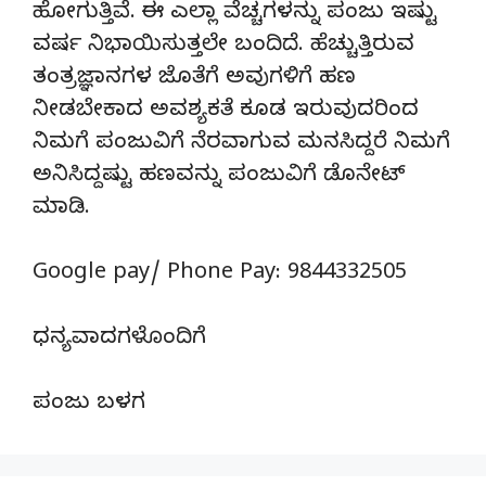
ಹೋಗುತ್ತಿವೆ. ಈ ಎಲ್ಲಾ ವೆಚ್ಚಗಳನ್ನು ಪಂಜು ಇಷ್ಟು
ವರ್ಷ ನಿಭಾಯಿಸುತ್ತಲೇ ಬಂದಿದೆ. ಹೆಚ್ಚುತ್ತಿರುವ
ತಂತ್ರಜ್ಞಾನಗಳ ಜೊತೆಗೆ ಅವುಗಳಿಗೆ ಹಣ
ನೀಡಬೇಕಾದ ಅವಶ್ಯಕತೆ ಕೂಡ ಇರುವುದರಿಂದ
ನಿಮಗೆ ಪಂಜುವಿಗೆ ನೆರವಾಗುವ ಮನಸಿದ್ದರೆ ನಿಮಗೆ
ಅನಿಸಿದ್ದಷ್ಟು ಹಣವನ್ನು ಪಂಜುವಿಗೆ ಡೊನೇಟ್‌
ಮಾಡಿ.
Google pay/ Phone Pay: 9844332505
ಧನ್ಯವಾದಗಳೊಂದಿಗೆ
ಪಂಜು ಬಳಗ