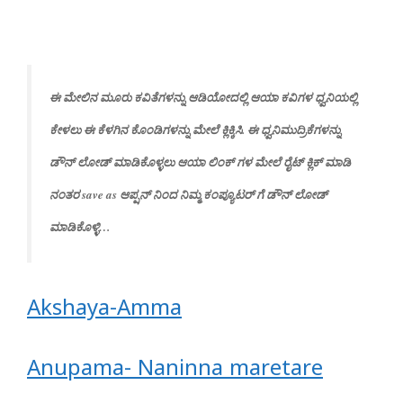
ಈ ಮೇಲಿನ ಮೂರು ಕವಿತೆಗಳನ್ನು ಆಡಿಯೋದಲ್ಲಿ ಆಯಾ ಕವಿಗಳ ಧ್ವನಿಯಲ್ಲಿ
ಕೇಳಲು ಈ ಕೆಳಗಿನ ಕೊಂಡಿಗಳನ್ನು ಮೇಲೆ ಕ್ಲಿಕ್ಕಿಸಿ. ಈ ಧ್ವನಿಮುದ್ರಿಕೆಗಳನ್ನು
ಡೌನ್ ಲೋಡ್ ಮಾಡಿಕೊಳ್ಳಲು ಆಯಾ ಲಿಂಕ್ ಗಳ ಮೇಲೆ ರೈಟ್ ಕ್ಲಿಕ್ ಮಾಡಿ
ನಂತರ save as ಆಪ್ಷನ್ ನಿಂದ ನಿಮ್ಮ ಕಂಪ್ಯೂಟರ್ ಗೆ ಡೌನ್ ಲೋಡ್
ಮಾಡಿಕೊಳ್ಳಿ…
Akshaya-Amma
Anupama- Naninna maretare