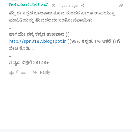
ಶಿವಕುಮಾರ ನೇಗಿಮನಿ
11 years ago
ನಿಮ್ಮ ಈ ಕನ್ನಡ ಜಾಲತಾಣ ತುಂಬ ಸುಂದರ ಹಾಗೂ ಉಪಯುಕ್ತ
ಮಾಹಿತಿಯನ್ನು ನಿಡುವದಲ್ಲದೇ ಸಂತೋಷವಾಯಿತು.
..
ಹಾಗೆಯೇ ನನ್ನ ಕನ್ನಡ ತಾಣವಾದ ((
http://spn3187.blogspot.in
)(99% ಕನ್ನಡ, 1% ಇತರೆ )) ಗೆ
ಬೇಟಿ ಕೊಡಿ…..
..
ಸದ್ಯದ ವಿಕ್ಷಣೆ 28148+
0
Reply