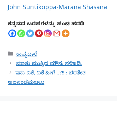
John Suntikoppa-Marana Shasana
ಕನ್ನಡದ ಬರಹಗಳನ್ನು ಹಂಚಿ ಹರಡಿ
Categories
ಕಾವ್ಯಧಾರೆ
ಮಾತು ಮುಕ್ಕಿದ ಮೌನ: ನಳಿನಾ ಡಿ.
ನಾನು ಏಕೆ, ಏಕೆ ಹೀಗೆ…?!!!: ಭರತೇಶ
ಅಲಸಂಡೆಮಜಲು