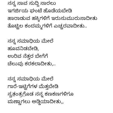
ನನ್ನ ಸಾವ ಸುದ್ದಿ ಸಾರಲು
ಇಗರ್ಜಿಯ ಘಂಟೆ ಹೊಡೆಯಬೇಡಿ
ಹಾರಾಡುವ ಹಕ್ಕಿಗಳಿಗೆ ಇರುಸುಮುರುಸಾದೀತು
ತೊಟ್ಟಿಲ ಕಂದಮ್ಮಗಳಿಗೆ ಎಚ್ಚರವಾದೀತು..
ನನ್ನ ಸಮಾಧಿಯ ಮೇಲೆ
ಹೂವನಿಡಬೇಡಿ,
ಉರಿವ ನೆತ್ತರ ಬೇಗೆಗೆ
ಚೆಲುವು ಕರಕಲಾದೀತು,..
ನನ್ನ ಸಮಾಧಿಯ ಮೇಲೆ
ಗಾರೆ-ಇಟ್ಟಿಗೆಗಳ ಮೆತ್ತಬೇಡಿ
ಸ್ವತ಼ಂತ್ರಗೊ಼ಡ ನನ್ನ ಕಣಕಣಗಳಿಗೂ
ಮಣ್ಣಾಗಲು ಅಡ್ಡಿಯಾದೀತು,,