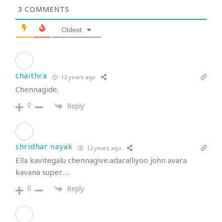
3
COMMENTS
Oldest
chaithra
12 years ago
Chennagide.
0
Reply
shridhar nayak
12 years ago
Ella kavitegalu chennagive.adaralliyoo john avara
kavana super….
0
Reply