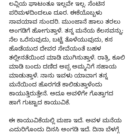
ಲವ್ಲಿಯ ಘಾಟಂತೂ ಇಲ್ಲವೇ ಇಲ್ಲ. ಸೆಂಟಿನ
ಪರಿಮಳದಿಂದಲೂ ದೂರ. ಈಕೆಯೊಬ್ಬಳು
ಸಾವಯಾವ ಸುಂದರಿ. ಮುಂಜಾನೆ ಹಾಲು ತರಲು
ಅಂಗಡಿಗೆ ಹೋಗುತ್ತಾಳೆ. ತನ್ನ ಮನೆಯ ಕೆಲಸವನ್ನು;
ನೆಲ ಒರೆಸುವುದು, ಬಟ್ಟೆ ತೊಳೆಯುವುದು, ಕಸ
ಹೊಡೆಯುದ ದೇವರ ಸೇವೆಯಂತೆ ಬಹಳ
ತಲ್ಲೀನತೆಯಿಂದ ಮಾಡಿ ಮುಗಿಸುತ್ತಾಳೆ. ರಾತ್ರಿ, ಕೂಲಿ
ಮಾಡಿ ಬಂದು ದಣಿದ ಅಪ್ಪ ಅಮ್ಮನಿಗೆ ಸಹಾಯ
ಮಾಡುತ್ತಾಳೆ. ನಾನು ಇವಳು ಯಾವಾಗ ತನ್ನ
ಮನೆಯಿಂದ ಹೊರಗಡೆ ಕಾಲಿಡುತ್ತಾಳೆಂದು
ಕಾಯುತ್ತಿರುತ್ತೇನೆ. ಅದೂ ಅವಳಿಗೇ ಗೊತ್ತಾಗದ
ಹಾಗೆ ಗುಟ್ಟಾದ ಕಾಯುವಿಕೆ.
ಈ ಕಾಯುವಿಕೆಯಲ್ಲಿ ಮಜಾ ಇದೆ. ಅವಳ ಮನೆಯ
ಎದುರಿಗೊಂದು ದಿನಸಿ ಅಂಗಡಿ ಇದೆ. ದಿನಾ ಬೆಳಗ್ಗೆ