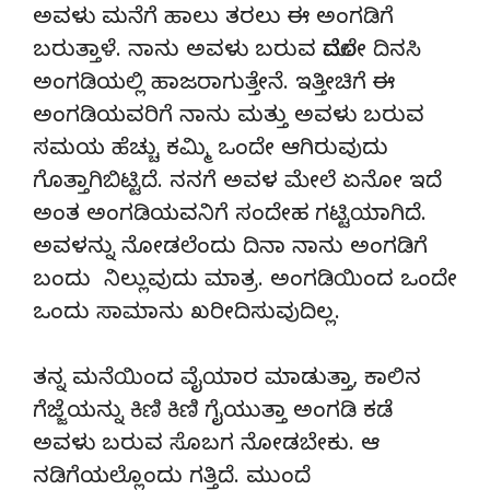
ಅವಳು ಮನೆಗೆ ಹಾಲು ತರಲು ಈ ಅಂಗಡಿಗೆ
ಬರುತ್ತಾಳೆ. ನಾನು ಅವಳು ಬರುವ ಮೊದಲೇ ದಿನಸಿ
ಅಂಗಡಿಯಲ್ಲಿ ಹಾಜರಾಗುತ್ತೇನೆ. ಇತ್ತೀಚಿಗೆ ಈ
ಅಂಗಡಿಯವರಿಗೆ ನಾನು ಮತ್ತು ಅವಳು ಬರುವ
ಸಮಯ ಹೆಚ್ಚು ಕಮ್ಮಿ ಒಂದೇ ಆಗಿರುವುದು
ಗೊತ್ತಾಗಿಬಿಟ್ಟಿದೆ. ನನಗೆ ಅವಳ ಮೇಲೆ ಏನೋ ಇದೆ
ಅಂತ ಅಂಗಡಿಯವನಿಗೆ ಸಂದೇಹ ಗಟ್ಟಿಯಾಗಿದೆ.
ಅವಳನ್ನು ನೋಡಲೆಂದು ದಿನಾ ನಾನು ಅಂಗಡಿಗೆ
ಬಂದು ನಿಲ್ಲುವುದು ಮಾತ್ರ. ಅಂಗಡಿಯಿಂದ ಒಂದೇ
ಒಂದು ಸಾಮಾನು ಖರೀದಿಸುವುದಿಲ್ಲ.
ತನ್ನ ಮನೆಯಿಂದ ವೈಯಾರ ಮಾಡುತ್ತಾ, ಕಾಲಿನ
ಗೆಜ್ಜೆಯನ್ನು ಕಿಣಿ ಕಿಣಿ ಗೈಯುತ್ತಾ ಅಂಗಡಿ ಕಡೆ
ಅವಳು ಬರುವ ಸೊಬಗ ನೋಡಬೇಕು. ಆ
ನಡಿಗೆಯಲ್ಲೊಂದು ಗತ್ತಿದೆ. ಮುಂದೆ