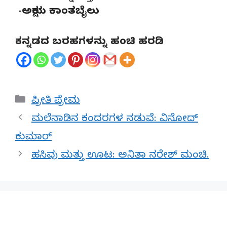
-ಅಕ್ಷಯ ಕಾಂತಬೈಲು
ಕನ್ನಡದ ಬರಹಗಳನ್ನು ಹಂಚಿ ಹರಡಿ
Categories
ಪ್ರೀತಿ ಪ್ರೇಮ
ಮಲೆನಾಡಿನ ಕಂದರಗಳ ನಡುವೆ: ವಿನೋದ್
ಕುಮಾರ್
ಹಸಿವು ಮತ್ತು ಊಟ: ಅನಿತಾ ನರೇಶ್ ಮಂಚಿ.