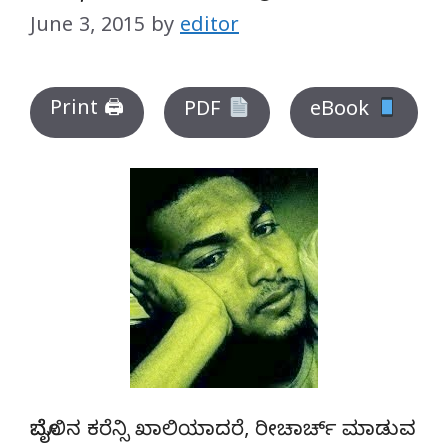
June 3, 2015
by
editor
Print 🖨
PDF
eBook
ಮೊಬೈಲಿನ ಕರೆನ್ಸಿ ಖಾಲಿಯಾದರೆ, ರೀಚಾರ್ಚ್ ಮಾಡುವ