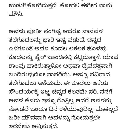
ಉಡುಗಿಹೋಗಿರುತ್ತದೆ. ಹೋಗಲಿ ಈಗೀಗ ನಾನು
ಮೌನಿ.
ಅವಳು ಪೂರ್ತಿ ನಂಗಿಷ್ಟ ಆದರೂ ನಾನವಳ
ತಲೆಗೂದಲನ್ನು ಭಾರಿ ಇಷ್ಟ ಪಡುವೆ. ಚಿನ್ನದ
ಎಳೆಗಳಂತೆ ಅವಳ ಕೂದಲ ಲಕಲಕ ಹೊಳಪು.
ಕೂದಲನ್ನು ಹೈರ್ ಬಾಂಡಿನಲ್ಲಿ ಕಟ್ಟಿರುತ್ತಾಳೆ. ಯಾವ
ಶಾಂಪು ಹಾಕಿರುತ್ತಾಳೋ ಅಥವಾ ದೈವದತ್ತವಾಗಿ
ಬಂದಿರುವುದೋ ನಾನರಿಯೆ. ಅಷ್ಟೂ ನವಿರಾದ
ತಲೆಗೂದಲು ಆಕೆಯದು. ಈ ಕೂದಲು ಆಕೆಯ
ಸೌಂದರ್ಯಕ್ಕೆ ಇಟ್ಟ ಚಿನ್ನದ ಕಲಶವೇ ಸರಿ. ನನಗೆ
ಅವಳ ಹೆಸರು ಇನ್ನೂ ಗೊತ್ತಿಲ್ಲ ಆದರೆ ಅವಳನ್ನು
ನೋಡದೆ ಒಂದೂ ದಿನ ಕಳೆಯುವುದಿಲ್ಲ. ಮಾತಿಲ್ಲದೆ
ಬರೀ ಮೌನವಾಗಿ ಅವಳನ್ನು ನೋಡುತ್ತಲೇ
ಇರಬೇಕು ಅನ್ನಿಸುತ್ತದೆ.