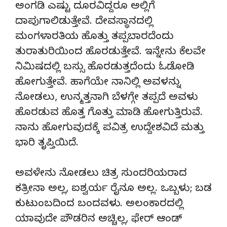
ಅಂಗಡಿ ಎಷ್ಟು ದೂರವಿದ್ದರೂ ಅಲ್ಲಿಗೆ
ದಾಪುಗಾಲಿಡುತ್ತೇವೆ. ದೇವಸ್ಥಾನದಲ್ಲಿ
ಮಂಗಳಾರತಿಯ ಹೊತ್ತು ತಪ್ಪಬಾರದೆಂದು
ತುರಾತುರಿಯಿಂದ ಹೊರಡುತ್ತೇವೆ. ಇನ್ನೇನು ಕೆಲವೇ
ನಿಮಿಷದಲ್ಲಿ ಬಸ್ಸು ಹೊರಡುತ್ತದೆಂದು ಓಡೋಡಿ
ಹೋಗುತ್ತೇವೆ. ಹಾಗೆಯೇ ನಾನಿಲ್ಲಿ ಅವಳನ್ನು
ನೋಡಲು, ಉನ್ಮತ್ತನಾಗಿ ಬೆಳಗ್ಗೇ ತಪ್ಪದೆ ಅವಳು
ಹೊರಡುವ ಹೊತ್ತ ಗೊತ್ತು ಮಾಡಿ ಹೋಗುತ್ತಿರುವೆ.
ನಾನು ಹೋಗುವುದಕ್ಕೆ ಪವಿತ್ರ ಉದ್ದೇಶವಿದೆ ಮತ್ತು
ಭಾರಿ ತೃಪ್ತಿಯಿದೆ.
ಅವಳೇನು ನೋಡಲು ಚಿತ್ರ ಸುಂದರಿಯರಾದ
ಕತ್ರೀನಾ ಅಲ್ಲ, ಐಶ್ವರ್ಯ ರೈನೂ ಅಲ್ಲ. ಒಬ್ಬಳು; ಬಡ
ಕುಟುಂಬದಿಂದ ಬಂದವಳು. ಅಲಂಕಾರದಲ್ಲಿ
ಯಾವುದೇ ಪೌಡರಿನ ಅಚ್ಚಿಲ್ಲ, ಫೇರ್ ಆಂಡ್