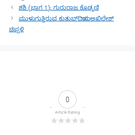
ಶಶಿ (ಭಾಗ 1): ಗುರುರಾಜ ಕೊಡ್ಕಣಿ
ಮುಳುಗುತ್ತಿರುವ ಕುತುಬ್‍ದಿಯಾ!: ಅಖಿಲೇಶ್
ಚಿಪ್ಪಳಿ
0
Article Rating