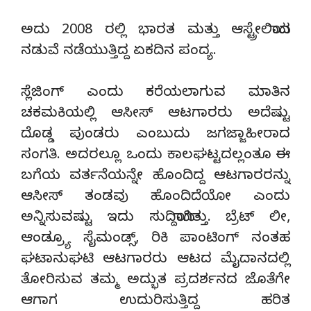
ಅದು 2008 ರಲ್ಲಿ ಭಾರತ ಮತ್ತು ಆಸ್ಟ್ರೇಲಿಯಾದ
ನಡುವೆ ನಡೆಯುತ್ತಿದ್ದ ಏಕದಿನ ಪಂದ್ಯ.
ಸ್ಲೆಜಿಂಗ್ ಎಂದು ಕರೆಯಲಾಗುವ ಮಾತಿನ
ಚಕಮಕಿಯಲ್ಲಿ ಆಸೀಸ್ ಆಟಗಾರರು ಅದೆಷ್ಟು
ದೊಡ್ಡ ಪುಂಡರು ಎಂಬುದು ಜಗಜ್ಜಾಹೀರಾದ
ಸಂಗತಿ. ಅದರಲ್ಲೂ ಒಂದು ಕಾಲಘಟ್ಟದಲ್ಲಂತೂ ಈ
ಬಗೆಯ ವರ್ತನೆಯನ್ನೇ ಹೊಂದಿದ್ದ ಆಟಗಾರರನ್ನು
ಆಸೀಸ್ ತಂಡವು ಹೊಂದಿದೆಯೋ ಎಂದು
ಅನ್ನಿಸುವಷ್ಟು ಇದು ಸುದ್ದಿಯಾಗಿತ್ತು. ಬ್ರೆಟ್ ಲೀ,
ಆಂಡ್ರ್ಯೂ ಸೈಮಂಡ್ಸ್, ರಿಕಿ ಪಾಂಟಿಂಗ್ ನಂತಹ
ಘಟಾನುಘಟಿ ಆಟಗಾರರು ಆಟದ ಮೈದಾನದಲ್ಲಿ
ತೋರಿಸುವ ತಮ್ಮ ಅದ್ಭುತ ಪ್ರದರ್ಶನದ ಜೊತೆಗೇ
ಆಗಾಗ ಉದುರಿಸುತ್ತಿದ್ದ ಹರಿತ