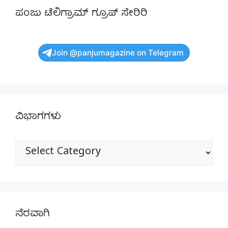
ಪಂಜು ಟೆಲಿಗ್ರಾಮ್ ಗ್ರೂಪ್ ಸೇರಿರಿ
Join @panjumagazine on Telegram
ವಿಭಾಗಗಳು
ವಿಭಾಗಗಳು
ನೆರವಾಗಿ