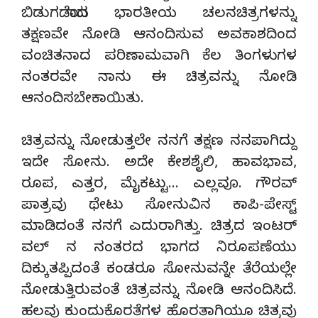
ಬಿಡುಗಡೆಯಾದ ಭಾರತೀಯ ಚಲನಚಿತ್ರಗಳನ್ನು
ತಕ್ಷಣವೇ ನೋಡಿ ಆನಂದಿಸುವ ಅವಕಾಶದಿಂದ
ವಂಚಿತನಾದ ಪರಿಣಾಮವಾಗಿ ಕೆಲ ತಿಂಗಳುಗಳ
ನಂತರವೇ ನಾನು ಈ ಚಿತ್ರವನ್ನು ನೋಡಿ
ಆನಂದಿಸಬೇಕಾಯಿತು.
ಚಿತ್ರವನ್ನು ನೋಡುತ್ತಲೇ ನನಗೆ ತಕ್ಷಣ ನನಪಾಗಿದ್ದು
ಇದೇ ಸೋನು. ಅದೇ ಕೇಶಶೈಲಿ, ಹಾವಭಾವ,
ರೂಪ, ಎತ್ತರ, ಮೈಕಟ್ಟು… ಎಲ್ಲವೂ. ಗೌರವ್
ಪಾತ್ರವು ಥೇಟು ಸೋನುವಿನ ಕಾಪಿ-ಪೇಸ್ಟ್
ಮಾಡಿದಂತೆ ನನಗೆ ಎದುರಾಗಿತ್ತು. ಚಿತ್ರದ ಇಂಟರ್
ವಲ್ ನ ನಂತರದ ಭಾಗದ ನಿರೂಪಣೆಯು
ದಿಕ್ಕುತಪ್ಪಿದಂತೆ ಕಂಡರೂ ಸೋನುವನ್ನೇ ತೆರೆಯಲ್ಲೇ
ನೋಡುತ್ತಿರುವಂತೆ ಚಿತ್ರವನ್ನು ನೋಡಿ ಆನಂದಿಸಿದೆ.
ಹಲವು ಕುಂದುಕೊರತೆಗಳ ಹೊರತಾಗಿಯೂ ಚಿತ್ರವು