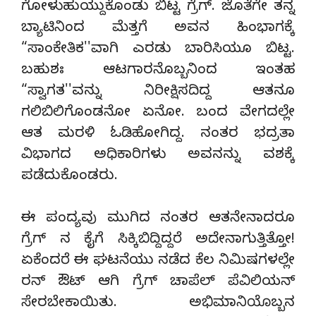
ಗೋಳುಹುಯ್ದುಕೊಂಡು ಬಿಟ್ಟ ಗ್ರೆಗ್. ಜೊತೆಗೇ ತನ್ನ
ಬ್ಯಾಟಿನಿಂದ ಮೆತ್ತಗೆ ಅವನ ಹಿಂಭಾಗಕ್ಕೆ
“ಸಾಂಕೇತಿಕ''ವಾಗಿ ಎರಡು ಬಾರಿಸಿಯೂ ಬಿಟ್ಟ.
ಬಹುಶಃ ಆಟಗಾರನೊಬ್ಬನಿಂದ ಇಂತಹ
“ಸ್ವಾಗತ''ವನ್ನು ನಿರೀಕ್ಷಿಸದಿದ್ದ ಆತನೂ
ಗಲಿಬಿಲಿಗೊಂಡನೋ ಏನೋ. ಬಂದ ವೇಗದಲ್ಲೇ
ಆತ ಮರಳಿ ಓಡಿಹೋಗಿದ್ದ. ನಂತರ ಭದ್ರತಾ
ವಿಭಾಗದ ಅಧಿಕಾರಿಗಳು ಅವನನ್ನು ವಶಕ್ಕೆ
ಪಡೆದುಕೊಂಡರು.
ಈ ಪಂದ್ಯವು ಮುಗಿದ ನಂತರ ಆತನೇನಾದರೂ
ಗ್ರೆಗ್ ನ ಕೈಗೆ ಸಿಕ್ಕಿಬಿದ್ದಿದ್ದರೆ ಅದೇನಾಗುತ್ತಿತ್ತೋ!
ಏಕೆಂದರೆ ಈ ಘಟನೆಯು ನಡೆದ ಕೆಲ ನಿಮಿಷಗಳಲ್ಲೇ
ರನ್ ಔಟ್ ಆಗಿ ಗ್ರೆಗ್ ಚಾಪೆಲ್ ಪೆವಿಲಿಯನ್
ಸೇರಬೇಕಾಯಿತು. ಅಭಿಮಾನಿಯೊಬ್ಬನ