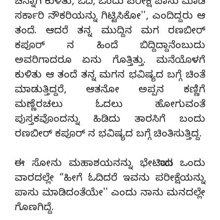
ಚೆನ್ನಾಗಿ ಕುಳಿತು, ಓದಿ, ಒಂದು ಪರೀಕ್ಷೆ ಪಾಸು ಮಾಡಿ
ಸರ್ಕಾರಿ ನೌಕರಿಯನ್ನು ಗಿಟ್ಟಿಸಿಕೋ'', ಎಂದಿದ್ದರು ಆ
ತಂದೆ. ಆದರೆ ತನ್ನ ಮುದ್ದಿನ ಮಗ ರಣಬೀರ್
ಕಪೂರ್ ನ ಹಿಂದೆ ಬಿದ್ದಿದ್ದಾನೆಂಬುದು
ಅವರಿಗಾದರೂ ಏನು ಗೊತ್ತಿತ್ತು. ಮನೆಯೊಳಗೆ
ಕುಳಿತು ಆ ತಂದೆ ತನ್ನ ಮಗನ ಭವಿಷ್ಯದ ಬಗ್ಗೆ ಚಿಂತೆ
ಮಾಡುತ್ತಿದ್ದರೆ, ಆತನೋ ಅಪ್ಪನ ಕಣ್ಣಿಗೆ
ಮಣ್ಣೆರಚಲು ಓದಲು ಹೋಗುವಂತೆ
ಪುಸ್ತಕವೊಂದನ್ನು ಹಿಡಿದು ತಾರಸಿಗೆ ಬಂದು
ರಣಬೀರ್ ಕಪೂರ್ ನ ಭವಿಷ್ಯದ ಬಗ್ಗೆ ಚಿಂತಿಸುತ್ತಿದ್ದ.
ಈ ಸೋನು ಮಹಾಶಯನನ್ನು ಭೇಟಿಯಾದ ಒಂದು
ವಾರದಲ್ಲೇ “ಹೀಗೆ ಓದಿದರೆ ಇವನು ಪರೀಕ್ಷೆಯನ್ನು
ಪಾಸು ಮಾಡಿದಂತೆಯೇ'' ಎಂದು ನಾನು ಮನದಲ್ಲೇ
ಗೊಣಗಿದ್ದೆ.