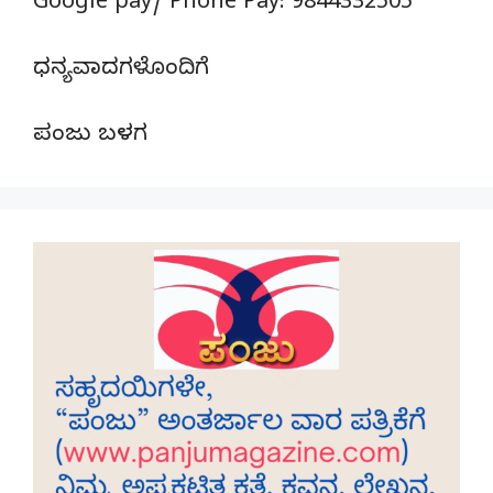
Google pay/ Phone Pay: 9844332505
ಧನ್ಯವಾದಗಳೊಂದಿಗೆ
ಪಂಜು ಬಳಗ