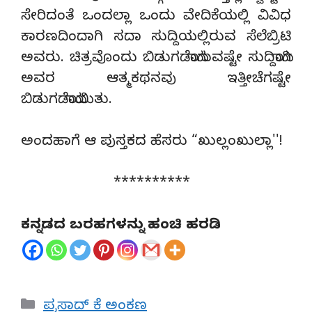
ಸೇರಿದಂತೆ ಒಂದಲ್ಲಾ ಒಂದು ವೇದಿಕೆಯಲ್ಲಿ ವಿವಿಧ
ಕಾರಣದಿಂದಾಗಿ ಸದಾ ಸುದ್ದಿಯಲ್ಲಿರುವ ಸೆಲೆಬ್ರಿಟಿ
ಅವರು. ಚಿತ್ರವೊಂದು ಬಿಡುಗಡೆಯಾಗುವಷ್ಟೇ ಸುದ್ದಿಯಾಗಿ
ಅವರ ಆತ್ಮಕಥನವು ಇತ್ತೀಚೆಗಷ್ಟೇ
ಬಿಡುಗಡೆಯಾಯಿತು.
ಅಂದಹಾಗೆ ಆ ಪುಸ್ತಕದ ಹೆಸರು “ಖುಲ್ಲಂಖುಲ್ಲಾ''!
**********
ಕನ್ನಡದ ಬರಹಗಳನ್ನು ಹಂಚಿ ಹರಡಿ
Categories
ಪ್ರಸಾದ್ ಕೆ ಅಂಕಣ