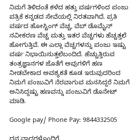
ನಿಮಗೆ ತಿಳಿದಂತೆ ಕಳೆದ ಹತ್ತು ವರ್ಷಗಳಿಂದ ಪಂಜು
ಪತ್ರಿಕೆ ಕನ್ನಡದ ಸೇವೆಯಲ್ಲಿ ನಿರತವಾಗಿದೆ. ಪ್ರತಿ
ವರ್ಷದ ಹೋಸ್ಟಿಂಗ್‌ ವೆಚ್ಚ, ವೆಬ್‌ ಡೊಮೈನ್‌
ನವೀಕರಣ ವೆಚ್ಚ ಮತ್ತು ಇತರ ವೆಚ್ಚಗಳು ಹೆಚ್ಚತ್ತಲೇ
ಹೋಗುತ್ತಿವೆ. ಈ ಎಲ್ಲಾ ವೆಚ್ಚಗಳನ್ನು ಪಂಜು ಇಷ್ಟು
ವರ್ಷ ನಿಭಾಯಿಸುತ್ತಲೇ ಬಂದಿದೆ. ಹೆಚ್ಚುತ್ತಿರುವ
ತಂತ್ರಜ್ಞಾನಗಳ ಜೊತೆಗೆ ಅವುಗಳಿಗೆ ಹಣ
ನೀಡಬೇಕಾದ ಅವಶ್ಯಕತೆ ಕೂಡ ಇರುವುದರಿಂದ
ನಿಮಗೆ ಪಂಜುವಿಗೆ ನೆರವಾಗುವ ಮನಸಿದ್ದರೆ ನಿಮಗೆ
ಅನಿಸಿದ್ದಷ್ಟು ಹಣವನ್ನು ಪಂಜುವಿಗೆ ಡೊನೇಟ್‌
ಮಾಡಿ.
Google pay/ Phone Pay: 9844332505
ಧನ್ಯವಾದಗಳೊಂದಿಗೆ