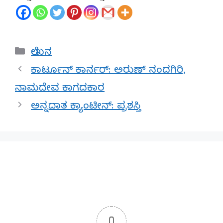
Categories
ಲೇಖನ
ಕಾರ್ಟೂನ್ ಕಾರ್ನರ್: ಅರುಣ್ ನಂದಗಿರಿ,
ನಾಮದೇವ ಕಾಗದಕಾರ
ಅನ್ನದಾತ ಕ್ಯಾಂಟೀನ್: ಪ್ರಶಸ್ತಿ
0