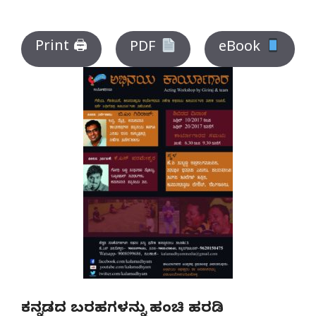
Print 🖨
PDF
eBook
ಕನ್ನಡದ ಬರಹಗಳನ್ನು ಹಂಚಿ ಹರಡಿ