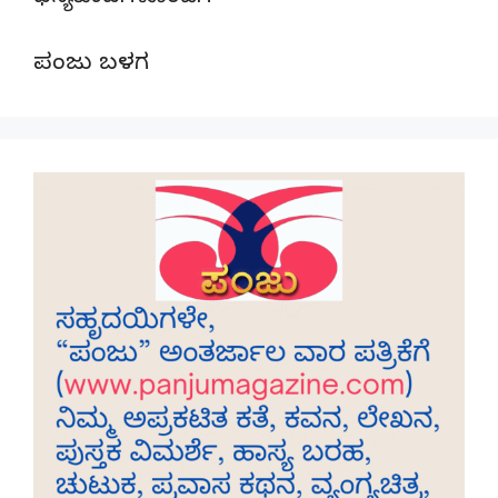
ಪಂಜು ಬಳಗ