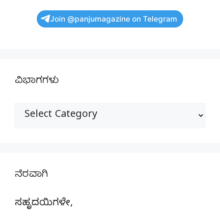
Join @panjumagazine on Telegram
ವಿಭಾಗಗಳು
ವಿಭಾಗಗಳು
ನೆರವಾಗಿ
ಸಹೃದಯಿಗಳೇ,