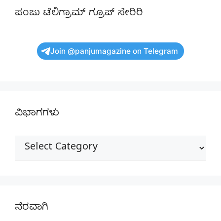
ಪಂಜು ಟೆಲಿಗ್ರಾಮ್ ಗ್ರೂಪ್ ಸೇರಿರಿ
Join @panjumagazine on Telegram
ವಿಭಾಗಗಳು
ವಿಭಾಗಗಳು
ನೆರವಾಗಿ