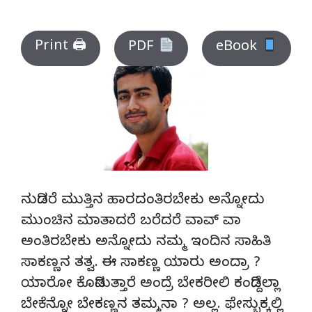
Print 🖨
PDF
eBook
ನುಡಿದರೆ ಮುತ್ತಿನ ಹಾರದಂತಿರಬೇಕು ಅನ್ನೋದು
ಮುಂಚಿನ ಮಾತಾದರೆ ಬರೆದರೆ ವಾವ್ ವಾ
ಅಂತಿರಬೇಕು ಅನ್ನೋದು ನಮ್ಮ ಇಂದಿನ ಸಾಹಿತಿ
ಸಾಕಣ್ಣನ ತತ್ವ. ಈ ಸಾಕಣ್ಣ ಯಾರು ಅಂದ್ರಾ ?
ಯಾರೋ ಕೊಡಿಸುತ್ತಾರೆ ಅಂದ್ರೆ ಬೇಕರೀಲಿ ಕಂಡಿದ್ದೆಲ್ಲಾ
ಬೇಕೆನ್ನೋ ಬೇಕಣ್ಣನ ತಮ್ಮನಾ ? ಅಲ್ಲ. ಫೇಸ್ಬುಕ್ಕಲ್ಲಿ