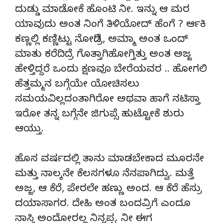
ದುಡ್ಡು ಮಾಡೋಕೆ ಹೊಂಟಿ ನೀ. ಇನ್ನು ಆ ಮರ
ಯಾವುದು ಅಂತ ನಿಂಗೆ ತಿಳಿಯೋದ್ ಹೆಂಗೆ ? ರ್ಆಕಿ
ಕಣ್ಣಲ್ಲಿ ಕಣ್ಣಿಟ್ಟು ನೋಡಿದ್ರೆ, ಅಮ್ಮಾ ಅಂತ ಒಂದ್
ಮಾತು ಕರೆದಿದ್ರೆ ಗೊತ್ತಾಗಿಹೋಗ್ತಿತ್ತು ಅಂತ ಅಜ್ಜ
ಹೇಳ್ತಿದ್ದರೆ ಒಂದು ಕ್ಷಣವೂ ಬೇರೆಯವರ .. ಹೋಗಲಿ
ಹೆತ್ತಮ್ಮನ ಬಗ್ಗೆಯೇ ಯೋಚಿಸಲು
ಸಮಯವಿಲ್ಲದಂತಾಗಿರೋ ಅಥವಾ ಹಾಗೆ ನಟಿಸ್ತಾ
ಇರೋ ತನ್ನ ಬಗ್ಗೆನೇ ಜಿಗುಪ್ಸೆ ಹುಟ್ಟೋಕೆ ಶುರು
ಆಯ್ತು.
ಹೊಸ ವರ್ಷದಲ್ಲಿ ತಾನು ಮಾಡಬೇಕಾದ ಮೂರನೇ
ಮತ್ತು ನಾಲ್ಕನೇ ಕೆಲಸಗಳೂ ನೆನಪಾಗಿದ್ವು. ಮತ್ತೆ
ಅಜ್ಜ, ಆ ಕೆರೆ, ಪೇರಲೇ ಹಣ್ಣು ಅಂದ. ಆ ಕೆರೆ ಹೆಸ್ರು
ದಯಾಸಾಗರ. ದೇಹಿ ಅಂತ ಬಂದವ್ರಿಗೆ ಎಂದೂ
ನಾಸ್ತಿ ಅಂದೋರಲ್ಲ ನಿನ್ನಪ್ಪ. ನೀ ಈಗ