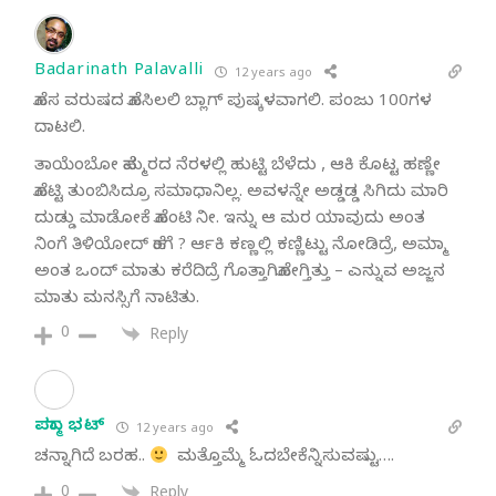
Badarinath Palavalli
12 years ago
ಹೊಸ ವರುಷದ ಹೊಸಿಲಲಿ ಬ್ಲಾಗ್ ಪುಷ್ಕಳವಾಗಲಿ. ಪಂಜು 100ಗಳ
ದಾಟಲಿ.
ತಾಯೆಂಬೋ ಹೆಮ್ಮರದ ನೆರಳಲ್ಲಿ ಹುಟ್ಟಿ ಬೆಳೆದು , ಆಕಿ ಕೊಟ್ಟ ಹಣ್ಣೇ
ಹೊಟ್ಟಿ ತುಂಬಿಸಿದ್ರೂ ಸಮಾಧಾನಿಲ್ಲ. ಅವಳನ್ನೇ ಅಡ್ಡಡ್ಡ ಸಿಗಿದು ಮಾರಿ
ದುಡ್ಡು ಮಾಡೋಕೆ ಹೊಂಟಿ ನೀ. ಇನ್ನು ಆ ಮರ ಯಾವುದು ಅಂತ
ನಿಂಗೆ ತಿಳಿಯೋದ್ ಹೆಂಗೆ ? ರ್ಆಕಿ ಕಣ್ಣಲ್ಲಿ ಕಣ್ಣಿಟ್ಟು ನೋಡಿದ್ರೆ, ಅಮ್ಮಾ
ಅಂತ ಒಂದ್ ಮಾತು ಕರೆದಿದ್ರೆ ಗೊತ್ತಾಗಿಹೋಗ್ತಿತ್ತು – ಎನ್ನುವ ಅಜ್ಜನ
ಮಾತು ಮನಸ್ಸಿಗೆ ನಾಟಿತು.
0
Reply
ಪದ್ಮಾ ಭಟ್
12 years ago
ಚನ್ನಾಗಿದೆ ಬರಹ..
ಮತ್ತೊಮ್ಮೆ ಓದಬೇಕೆನ್ನಿಸುವಷ್ಟು….
0
Reply