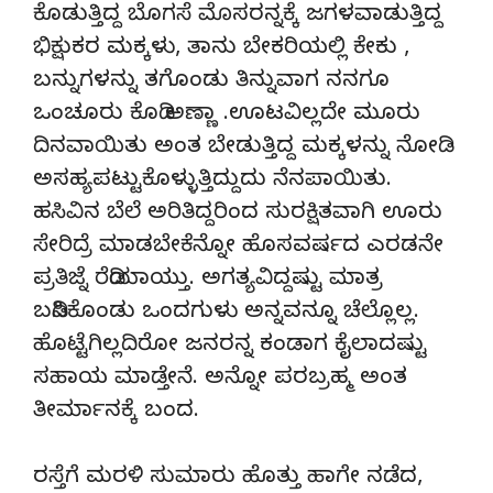
ಕೊಡುತ್ತಿದ್ದ ಬೊಗಸೆ ಮೊಸರನ್ನಕ್ಕೆ ಜಗಳವಾಡುತ್ತಿದ್ದ
ಭಿಕ್ಷುಕರ ಮಕ್ಕಳು, ತಾನು ಬೇಕರಿಯಲ್ಲಿ ಕೇಕು ,
ಬನ್ನುಗಳನ್ನು ತಗೊಂಡು ತಿನ್ನುವಾಗ ನನಗೂ
ಒಂಚೂರು ಕೊಡಿ ಅಣ್ಣಾ .ಊಟವಿಲ್ಲದೇ ಮೂರು
ದಿನವಾಯಿತು ಅಂತ ಬೇಡುತ್ತಿದ್ದ ಮಕ್ಕಳನ್ನು ನೋಡಿ
ಅಸಹ್ಯಪಟ್ಟುಕೊಳ್ಳುತ್ತಿದ್ದುದು ನೆನಪಾಯಿತು.
ಹಸಿವಿನ ಬೆಲೆ ಅರಿತಿದ್ದರಿಂದ ಸುರಕ್ಷಿತವಾಗಿ ಊರು
ಸೇರಿದ್ರೆ ಮಾಡಬೇಕೆನ್ನೋ ಹೊಸವರ್ಷದ ಎರಡನೇ
ಪ್ರತಿಜ್ನೆ ರೆಡಿಯಾಯ್ತು. ಅಗತ್ಯವಿದ್ದಷ್ಟು ಮಾತ್ರ
ಬಡಿಸಿಕೊಂಡು ಒಂದಗುಳು ಅನ್ನವನ್ನೂ ಚೆಲ್ಲೊಲ್ಲ.
ಹೊಟ್ಟೆಗಿಲ್ಲದಿರೋ ಜನರನ್ನ ಕಂಡಾಗ ಕೈಲಾದಷ್ಟು
ಸಹಾಯ ಮಾಡ್ತೇನೆ. ಅನ್ನೋ ಪರಬ್ರಹ್ಮ ಅಂತ
ತೀರ್ಮಾನಕ್ಕೆ ಬಂದ.
ರಸ್ತೆಗೆ ಮರಳಿ ಸುಮಾರು ಹೊತ್ತು ಹಾಗೇ ನಡೆದ,