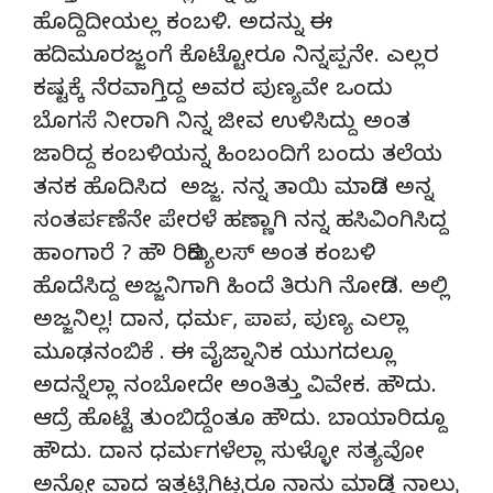
ಹೊದ್ದಿದೀಯಲ್ಲ ಕಂಬಳಿ. ಅದನ್ನು ಈ
ಹದಿಮೂರಜ್ಜಂಗೆ ಕೊಟ್ಟೋರೂ ನಿನ್ನಪ್ಪನೇ. ಎಲ್ಲರ
ಕಷ್ಟಕ್ಕೆ ನೆರವಾಗ್ತಿದ್ದ ಅವರ ಪುಣ್ಯವೇ ಒಂದು
ಬೊಗಸೆ ನೀರಾಗಿ ನಿನ್ನ ಜೀವ ಉಳಿಸಿದ್ದು ಅಂತ
ಜಾರಿದ್ದ ಕಂಬಳಿಯನ್ನ ಹಿಂಬಂದಿಗೆ ಬಂದು ತಲೆಯ
ತನಕ ಹೊದಿಸಿದ ಅಜ್ಜ. ನನ್ನ ತಾಯಿ ಮಾಡಿದ ಅನ್ನ
ಸಂತರ್ಪಣೆನೇ ಪೇರಳೆ ಹಣ್ಣಾಗಿ ನನ್ನ ಹಸಿವಿಂಗಿಸಿದ್ದ
ಹಾಂಗಾರೆ ? ಹೌ ರಿಡಿಕ್ಯುಲಸ್ ಅಂತ ಕಂಬಳಿ
ಹೊದೆಸಿದ್ದ ಅಜ್ಜನಿಗಾಗಿ ಹಿಂದೆ ತಿರುಗಿ ನೋಡಿದ. ಅಲ್ಲಿ
ಅಜ್ಜನಿಲ್ಲ! ದಾನ, ಧರ್ಮ, ಪಾಪ, ಪುಣ್ಯ ಎಲ್ಲಾ
ಮೂಢನಂಬಿಕೆ . ಈ ವೈಜ್ನಾನಿಕ ಯುಗದಲ್ಲೂ
ಅದನ್ನೆಲ್ಲಾ ನಂಬೋದೇ ಅಂತಿತ್ತು ವಿವೇಕ. ಹೌದು.
ಆದ್ರೆ ಹೊಟ್ಟೆ ತುಂಬಿದ್ದೆಂತೂ ಹೌದು. ಬಾಯಾರಿದ್ದೂ
ಹೌದು. ದಾನ ಧರ್ಮಗಳೆಲ್ಲಾ ಸುಳ್ಳೋ ಸತ್ಯವೋ
ಅನ್ನೋ ವಾದ ಇತ್ತಟ್ಟಿಗಿಟ್ಟರೂ ನಾನು ಮಾಡಿದ್ದ ನಾಲ್ಕು