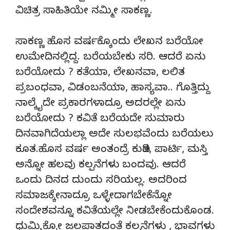
ವಿಚಿತ್ರ ಸಾಹಿತಿಯೇ ನಮ್ಮೀ ಸಾಕಣ್ಣ.
ಸಾಕಣ್ಣ ಹೊಸ ವರ್ಷಕ್ಕೊಂದು ಲೇಖನ ಬರೆಯೋ
ಉಮೇದಿನಲ್ಲಿದ್ದ. ಬರೆಯಬೇಕು ಸರಿ. ಆದರೆ ಏನು
ಬರೆಯೋದು ? ಕತೆಯಾ, ಲೇಖನವಾ, ಲಲಿತ
ಪ್ರಬಂಧವಾ, ವಿಡಂಬನೆಯಾ, ಹಾಸ್ಯವಾ.. ಗೊತ್ತಿದ್ದು
ನಾಲ್ಕೈದೇ ಪ್ರಕಾರಗಳಾದ್ರೂ ಅದರಲ್ಲೇ ಏನು
ಬರೆಯೋದು ? ಕವಿತೆ ಬರೆಯದೇ ಸುಮಾರು
ದಿನವಾಗಿದೆಯಲ್ಲಾ ಅದೇ ಸುಲಭವೆಂದು ಬರೆಯಲು
ಕೂತ.ಹೊಸ ವರ್ಷ ಅಂತಂದ್ರೆ ಕುಡಿತ, ಪಾರ್ಟಿ, ಮಸ್ತಿ
ಅನ್ನೋ ಹಲವು ಕಲ್ಪನೆಗಳು ಬಂದವು. ಆದರೆ
ಒಂದು ದಿನದ ದುಂದು ಸರಿಯಲ್ಲ. ಅದರಿಂದ
ಸಮಾಜಕ್ಕೇನಾದ್ರೂ ಒಳ್ಳೇದಾಗಬೇಕೆನ್ನೋ
ಸಂದೇಶವನ್ನೂ ಕವಿತೆಯಲ್ಲೇ ನೀಡಬೇಕೆಂದುಕೊಂಡ.
ಧುಮ್ಮಿಕ್ಕೋ ಜಲಪಾತದಂತೆ ಕಲ್ಪನೆಗಳು , ಭಾವಗಳು