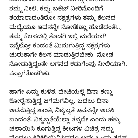
ಮುಳುಗಿದ ಸೂರ್ಯನ ಕೆಂಪನ್ನು ತೊಳೆಯಲು
ತಮ್ಮ ನೀಲಿ, ಕಪ್ಪು ಬಕೆಟ್ ನೀರಿನೊಂದಿಗೆ
ತಯಾರಾದಂತಿರೋ ನಕ್ಷತ್ರಗಳು ತಮ್ಮ ಕೆಲಸದ
ಮಧ್ಯೆಯೂ ಇವನನ್ನೇ ನೋಡಿ ಕಣ್ಣು ಹೊಡೆದಂತೆ!..,
ತಮ್ಮ ಕೆಲಸದಲ್ಲಿ ತೊಡಗಿ ಇಲ್ಲಿ ಮರೆಯಾಗಿ
ಇನ್ನೆಲ್ಲೋ ಕಂಡಂತೆ ಮಿನುಗುತ್ತಿದ್ದ ನಕ್ಷತ್ರಗಳು
ಚುರುಕಾಗೇ ಕೆಲಸ ಮಾಡುತ್ತಿರಬೇಕು. ನೋಡ
ನೋಡುತ್ತಿದ್ದಂತೇ ಆಗಸದ ಕಡುಗೆಂಪು ನೀಲಿಯಾಗಿ,
ಕಪ್ಪಾಗತೊಡಗಿತು.
ಹಾಗೇ ಎದ್ದು ಕುಳಿತ. ಪೇಟೆಯಲ್ಲಿ ದಿನಾ ಕಣ್ಣು
ಕೋರೈಸುತ್ತಿದ್ದ ಜಗಮಗವಿಲ್ಲ. ಬದಲು ದಿನಾ
ಅರಸುತ್ತಿದ್ದ ಶಾಂತಿ, ನಿಶ್ಯಬ್ದತೆ ಇವನನ್ನೇ ಅರಸಿ
ಬಂದಂತೆ. ನಿಶ್ಯಬ್ದತೆಯೆಲ್ಲಾ ತನ್ನದೇ ಎಂದು ಹಕ್ಕು
ಚಲಾಯಿಸಿ ಕೂಗುತ್ತಿದ್ದ ಕೀಟಗಳ ವಿಚಿತ್ರ ಸದ್ದು