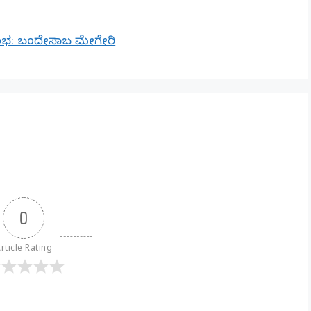
ಸುಲಭ: ಬಂದೇಸಾಬ ಮೇಗೇರಿ
0
rticle Rating