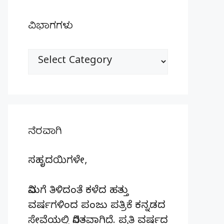
ವಿಭಾಗಗಳು
ವಿಭಾಗಗಳು
ನೆರವಾಗಿ
ಸಹೃದಯಿಗಳೇ,
ನಿಮಗೆ ತಿಳಿದಂತೆ ಕಳೆದ ಹತ್ತು
ವರ್ಷಗಳಿಂದ ಪಂಜು ಪತ್ರಿಕೆ ಕನ್ನಡದ
ಸೇವೆಯಲ್ಲಿ ನಿರತವಾಗಿದೆ. ಪ್ರತಿ ವರ್ಷದ