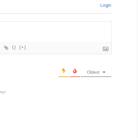
Login
{}
[+]
Oldest
 ago