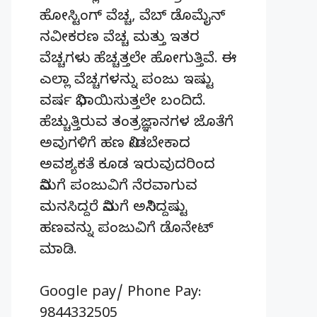
ಹೋಸ್ಟಿಂಗ್‌ ವೆಚ್ಚ, ವೆಬ್‌ ಡೊಮೈನ್‌
ನವೀಕರಣ ವೆಚ್ಚ ಮತ್ತು ಇತರ
ವೆಚ್ಚಗಳು ಹೆಚ್ಚತ್ತಲೇ ಹೋಗುತ್ತಿವೆ. ಈ
ಎಲ್ಲಾ ವೆಚ್ಚಗಳನ್ನು ಪಂಜು ಇಷ್ಟು
ವರ್ಷ ನಿಭಾಯಿಸುತ್ತಲೇ ಬಂದಿದೆ.
ಹೆಚ್ಚುತ್ತಿರುವ ತಂತ್ರಜ್ಞಾನಗಳ ಜೊತೆಗೆ
ಅವುಗಳಿಗೆ ಹಣ ನೀಡಬೇಕಾದ
ಅವಶ್ಯಕತೆ ಕೂಡ ಇರುವುದರಿಂದ
ನಿಮಗೆ ಪಂಜುವಿಗೆ ನೆರವಾಗುವ
ಮನಸಿದ್ದರೆ ನಿಮಗೆ ಅನಿಸಿದ್ದಷ್ಟು
ಹಣವನ್ನು ಪಂಜುವಿಗೆ ಡೊನೇಟ್‌
ಮಾಡಿ.
Google pay/ Phone Pay:
9844332505