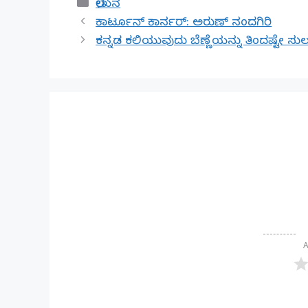
Categories
ಲೇಖನ
ಕಾರ್ಟೂನ್ ಕಾರ್ನರ್: ಅರುಣ್ ನಂದಗಿರಿ
ಕನ್ನಡ ಕಲಿಯುವುದು ಬೆಣ್ಣೆಯನ್ನು ತಿಂದಷ್ಟೇ 
A