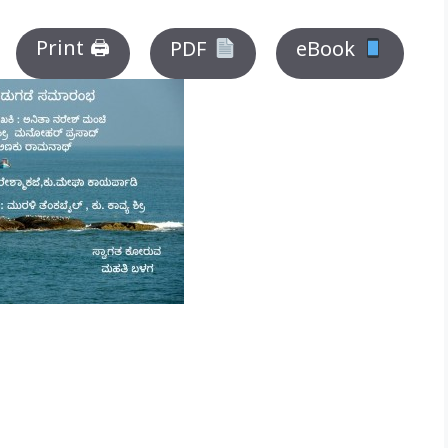
Print 🖨
PDF
eBook