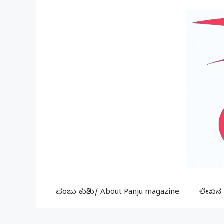
Skip
to
content
ಪಂಜು ಕುರಿತು/ About Panju magazine
ಲೇಖನ ಕ