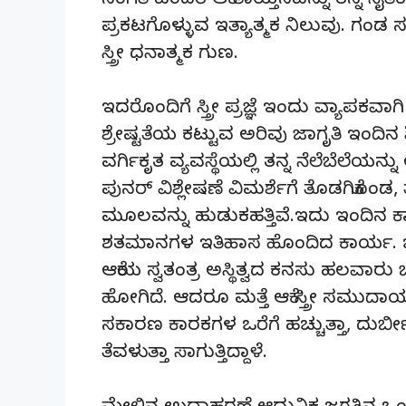
ಸಂಗತಿ ಎಂದರೆ ಆಕೆ ತಾಯ್ತನವನ್ನು ತನ್ನ ನೈ
ಪ್ರಕಟಗೊಳ್ಳುವ ಇತ್ಯಾತ್ಮಕ ನಿಲುವು. ಗಂಡ 
ಸ್ತ್ರೀ ಧನಾತ್ಮಕ ಗುಣ.
ಇದರೊಂದಿಗೆ ಸ್ತ್ರೀ ಪ್ರಜ್ಞೆ ಇಂದು ವ್ಯಾಪಕವಾಗಿ
ಶ್ರೇಷ್ಟತೆಯ ಕಟ್ಟುವ ಅರಿವು ಜಾಗೃತಿ ಇಂದಿನ
ವರ್ಗಿಕೃತ ವ್ಯವಸ್ಥೆಯಲ್ಲಿ ತನ್ನ ನೆಲೆಬೆಲೆಯ
ಪುನರ್ ವಿಶ್ಲೇಷಣೆ ವಿಮರ್ಶೆಗೆ ತೊಡಗಿಕೊಂಡ, 
ಮೂಲವನ್ನು ಹುಡುಕಹತ್ತಿವೆ.ಇದು ಇಂದಿನ ಕ
ಶತಮಾನಗಳ ಇತಿಹಾಸ ಹೊಂದಿದ ಕಾರ್ಯ. ಚರಿತ್ರ
ಆಕೆಯ ಸ್ವತಂತ್ರ ಅಸ್ಥಿತ್ವದ ಕನಸು ಹಲವಾರು ಬಾ
ಹೋಗಿದೆ. ಆದರೂ ಮತ್ತೆ ಆಕೆ ಸ್ತ್ರೀ ಸಮುದ
ಸಕಾರಣ ಕಾರಕಗಳ ಒರೆಗೆ ಹಚ್ಚುತ್ತಾ, ದುರ್ಬೀನ
ತೆವಳುತ್ತಾ ಸಾಗುತ್ತಿದ್ದಾಳೆ.