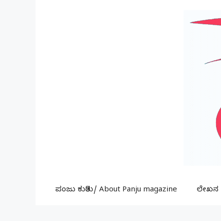
Skip
to
content
ಪಂಜು ಕುರಿತು/ About Panju magazine
ಲೇಖನ ಕ