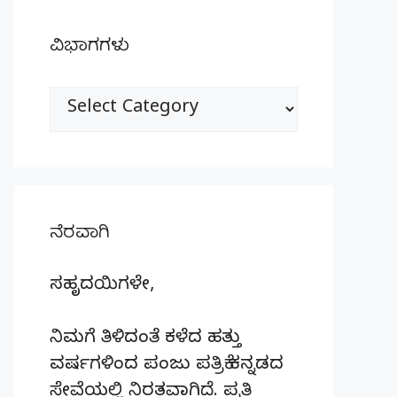
ವಿಭಾಗಗಳು
ವಿಭಾಗಗಳು
ನೆರವಾಗಿ
ಸಹೃದಯಿಗಳೇ,
ನಿಮಗೆ ತಿಳಿದಂತೆ ಕಳೆದ ಹತ್ತು
ವರ್ಷಗಳಿಂದ ಪಂಜು ಪತ್ರಿಕೆ ಕನ್ನಡದ
ಸೇವೆಯಲ್ಲಿ ನಿರತವಾಗಿದೆ. ಪ್ರತಿ