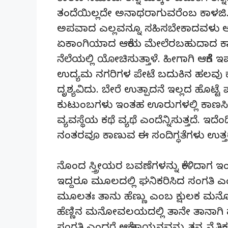
ತಂದೆಯಿಲ್ಲದೇ ಅನಾಥರಾಗುವರೆಂಬ ಕಾಳಜಿ
ಅಪವಾದ ಎಲ್ಲವನ್ನೂ ಸಹಿಸಬೇಕಾದವಳು
ಏಕಾಂಗಿಯಾದ ಆಕೆಯ ಮೇಲೆರಬಹುದಾದ ಕಾಕದೃಷ
ನೆಲೆಯಲ್ಲಿ ಯೋಚಿಸುತ್ತಾಳೆ. ಹೀಗಾಗಿ ಆಕೆಗೆ ಇ
ಉದ್ಯಮ ನಗರಿಗಳ ಪೇಟೆ ಬದುಕಿನ ಹಲವು ಕ
ದೃಶ್ಯವಿದು. ಬೇರೆ ಉತ್ಪಾದನೆ ಇಲ್ಲದ ಹೊಟ್ಟ
ಕುಟುಂಬಗಳು ಇಂತಹ ಊರುಗಳಲ್ಲಿ ಕಾಣಸಿಗುತ
ವ್ಯವಸ್ಥೆಯ ಕಥೆ ವ್ಯಥೆ ಎಂದೆನ್ನಿಸುತ್ತದೆ. ಇ
ನಂತರವೂ ಕಾಣುವ ಈ ಸಂದಿಗ್ಧತೆಗಳು ಉತ್ತ
ನೊಂದ ಸ್ತ್ರೀಯರ ಬವಣೆಗಳನ್ನು ಕೇಳಿದಾಗ ಇಂ
ಇದ್ದರೂ ಮೂಲದಲ್ಲಿ ಘನಿಕರಿಸಿದ ಸಂಗತಿ ಎಂದ
ಮೂಲತಃ ತಾನು ಹೆಣ್ಣು ಎಂಬ ಕ್ಷುಲಕ ಮನ
ಹೆಣ್ಣಿನ ಮನೋವಲಯದಲ್ಲಿ ತಾನೇ ತಾನಾಗಿ ಮೂ