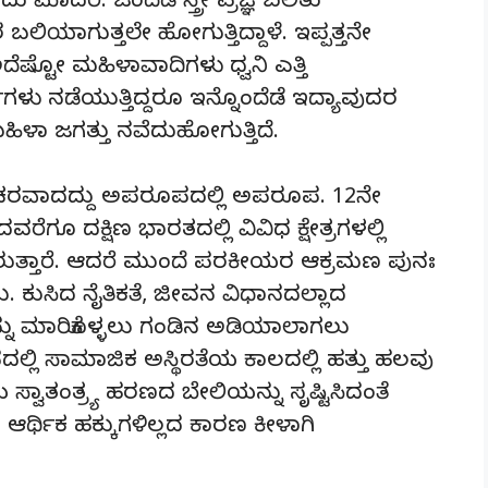
ದರಿ. ಒಂದೆಡೆ ಸ್ತ್ರೀ ಪ್ರಜ್ಞೆ ಬಲಿತು
ತರ ಬಲಿಯಾಗುತ್ತಲೇ ಹೋಗುತ್ತಿದ್ದಾಳೆ. ಇಪ್ಪತ್ತನೇ
್ಟೋ ಮಹಿಳಾವಾದಿಗಳು ಧ್ವನಿ ಎತ್ತಿ
ು ನಡೆಯುತ್ತಿದ್ದರೂ ಇನ್ನೊಂದೆಡೆ ಇದ್ಯಾವುದರ
ಹಿಳಾ ಜಗತ್ತು ನವೆದುಹೋಗುತ್ತಿದೆ.
ು ಗೋಚರವಾದದ್ದು ಅಪರೂಪದಲ್ಲಿ ಅಪರೂಪ. 12ನೇ
ದಕ್ಷಿಣ ಭಾರತದಲ್ಲಿ ವಿವಿಧ ಕ್ಷೇತ್ರಗಳಲ್ಲಿ
ಬರುತ್ತಾರೆ. ಆದರೆ ಮುಂದೆ ಪರಕೀಯರ ಆಕ್ರಮಣ ಪುನಃ
ಕುಸಿದ ನೈತಿಕತೆ, ಜೀವನ ವಿಧಾನದಲ್ಲಾದ
ನು ಮಾರಿಕೊಳ್ಳಲು ಗಂಡಿನ ಅಡಿಯಾಲಾಗಲು
್ಲಿ ಸಾಮಾಜಿಕ ಅಸ್ಥಿರತೆಯ ಕಾಲದಲ್ಲಿ ಹತ್ತು ಹಲವು
್ವಾತಂತ್ರ್ಯ ಹರಣದ ಬೇಲಿಯನ್ನು ಸೃಷ್ಟಿಸಿದಂತೆ
ಿಕ ಆರ್ಥಿಕ ಹಕ್ಕುಗಳಿಲ್ಲದ ಕಾರಣ ಕೀಳಾಗಿ