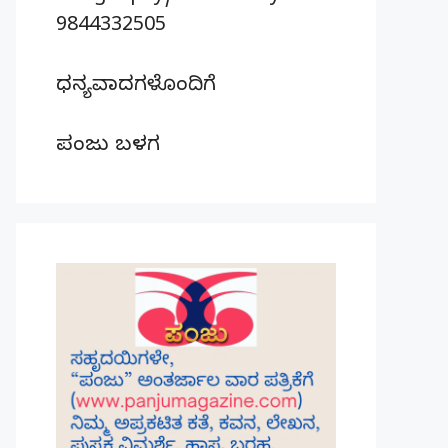
9844332505
ಧನ್ಯವಾದಗಳೊಂದಿಗೆ
ಪಂಜು ಬಳಗ