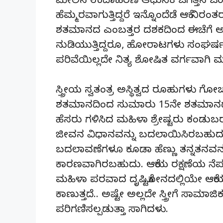
ಮೇಲಿನ ಉದಾಹರಣೆ ಆಧುನಿಕ ಜಗತ್ತಿನ ಒಂದು ಮಾ
ಹೆಮ್ಮರವಾಗುತ್ತಿದ್ದರೆ ಇನ್ನೊಂದೆಡೆ ಆಕೆ ನಿರಂ
ಶತಮಾನದ ಎಂಬತ್ತರ ದಶಕದಿಂದ ಈಚೆಗೆ ಅದೆಷ
ನುಡಿಯುತ್ತಿದ್ದರೂ, ಹೋರಾಟಗಳು ಸಂಘರ್ಷಗಳ
ಪರಿವೆಯಿಲ್ಲದೇ ನಿತ್ಯ ಶೋಷಿತ ವರ್ಗವಾಗಿ ಮ
ಸ್ತ್ರೀಯ ಸ್ವತಂತ್ರ ಅಸ್ಥಿತ್ವದ ರೂಹುಗಳ
ಶತಮಾನದಿಂದ ಸುಮಾರು 15ನೇ ಶತಮಾನದವರೆಗೂ 
ಹೆಸರು ಗಳಿಸಿದ ಮಹಿಳಾ ಶ್ರೇಷ್ಟರು ಕಂಡು
ಜೀವನ ವಿಧಾನವನ್ನು ಬದಲಾಯಿಸಿರಬಹುದು. 
ಬದಲಾವಣೆಗಳೂ ಕೂಡಾ ಹೆಣ್ಣು ತನ್ನತನವನ್
ಕಾರಣವಾಗಿರಬಹುದು. ಆಕೆಯ ರಕ್ಷಣೆಯ ನೆಪದಲ
ಮಹಿಳಾ ಪರವಾದ ದೃಷ್ಟಿಕೋನದಲ್ಲಿಯೇ ಆಕೆಯ ಸ
ಕಾಣುತ್ತದೆ.. ಅಷ್ಟೇ ಅಲ್ಲದೇ ಸ್ತ್ರೀಗೆ ಸಾಮಾಜ
ಪರಿಗಣಿಸಲ್ಪಡುತ್ತಾ ಸಾಗಿದಳು.