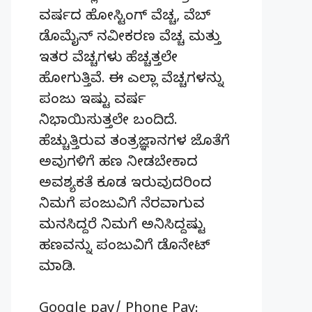
ವರ್ಷದ ಹೋಸ್ಟಿಂಗ್‌ ವೆಚ್ಚ, ವೆಬ್‌
ಡೊಮೈನ್‌ ನವೀಕರಣ ವೆಚ್ಚ ಮತ್ತು
ಇತರ ವೆಚ್ಚಗಳು ಹೆಚ್ಚತ್ತಲೇ
ಹೋಗುತ್ತಿವೆ. ಈ ಎಲ್ಲಾ ವೆಚ್ಚಗಳನ್ನು
ಪಂಜು ಇಷ್ಟು ವರ್ಷ
ನಿಭಾಯಿಸುತ್ತಲೇ ಬಂದಿದೆ.
ಹೆಚ್ಚುತ್ತಿರುವ ತಂತ್ರಜ್ಞಾನಗಳ ಜೊತೆಗೆ
ಅವುಗಳಿಗೆ ಹಣ ನೀಡಬೇಕಾದ
ಅವಶ್ಯಕತೆ ಕೂಡ ಇರುವುದರಿಂದ
ನಿಮಗೆ ಪಂಜುವಿಗೆ ನೆರವಾಗುವ
ಮನಸಿದ್ದರೆ ನಿಮಗೆ ಅನಿಸಿದ್ದಷ್ಟು
ಹಣವನ್ನು ಪಂಜುವಿಗೆ ಡೊನೇಟ್‌
ಮಾಡಿ.
Google pay/ Phone Pay: