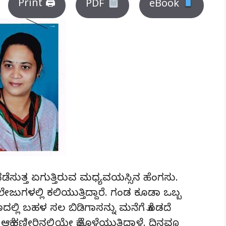
Print 🖨
PDF
eBook
ಸುತ್ತ ಏಗುತ್ತಿರುವ ಮಧ್ಯವಯಸ್ಸಿನ ಹೆಂಗಸು.
ಲೇಜುಗಳಲ್ಲಿ ಕಲಿಯುತ್ತಿದ್ದಾರೆ. ಗಂಡ ಕೂಡಾ ಒಬ್ಬ
ಲ್ಲಿ ಬಹಳ ಸಲ ಬಿಡಿಗಾಸನ್ನು ಮನೆಗೆ ಕೊಡದೆ
್ಣೀರಿನಲ್ಲಿಯೇ ಕೈತೊಳೆಯುತ್ತಿದ್ದಾಳೆ. ದಿನವೂ