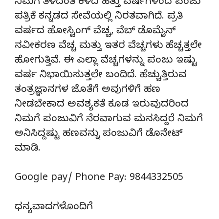
ನಿಮಗೆ ತಿಳಿದಂತೆ ಕಳೆದ ಹತ್ತು ವರ್ಷಗಳಿಂದ ಪಂಜು
ಪತ್ರಿಕೆ ಕನ್ನಡದ ಸೇವೆಯಲ್ಲಿ ನಿರತವಾಗಿದೆ. ಪ್ರತಿ
ವರ್ಷದ ಹೋಸ್ಟಿಂಗ್‌ ವೆಚ್ಚ, ವೆಬ್‌ ಡೊಮೈನ್‌
ನವೀಕರಣ ವೆಚ್ಚ ಮತ್ತು ಇತರ ವೆಚ್ಚಗಳು ಹೆಚ್ಚತ್ತಲೇ
ಹೋಗುತ್ತಿವೆ. ಈ ಎಲ್ಲಾ ವೆಚ್ಚಗಳನ್ನು ಪಂಜು ಇಷ್ಟು
ವರ್ಷ ನಿಭಾಯಿಸುತ್ತಲೇ ಬಂದಿದೆ. ಹೆಚ್ಚುತ್ತಿರುವ
ತಂತ್ರಜ್ಞಾನಗಳ ಜೊತೆಗೆ ಅವುಗಳಿಗೆ ಹಣ
ನೀಡಬೇಕಾದ ಅವಶ್ಯಕತೆ ಕೂಡ ಇರುವುದರಿಂದ
ನಿಮಗೆ ಪಂಜುವಿಗೆ ನೆರವಾಗುವ ಮನಸಿದ್ದರೆ ನಿಮಗೆ
ಅನಿಸಿದ್ದಷ್ಟು ಹಣವನ್ನು ಪಂಜುವಿಗೆ ಡೊನೇಟ್‌
ಮಾಡಿ.
Google pay/ Phone Pay: 9844332505
ಧನ್ಯವಾದಗಳೊಂದಿಗೆ