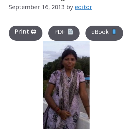
September 16, 2013
by
editor
Print 🖨
PDF
eBook