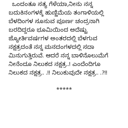
ಒಂದಂತೂ ಸತ್ಯ ಗೆಳೆಯಾ,ನೀನು ನನ್ನ
ಬದುಕಿನಂಗಳಕ್ಕೆ ಹುಣ್ಣಿಮೆಯ ತಂಗಾಳಿಯಲ್ಲಿ
ಬೆಳದಿಂಗಳ ಸೂಸುವ ಪೂರ್ಣ ಚಂದ್ರನಾಗಿ
ಬರದಿದ್ದರೂ ಭೂಮಿಯಿಂದ ಅದೆಷ್ಟು
ಜ್ಯೋರ್ತಿವರ್ಷಗಳ ಅಂತರದಲ್ಲಿ ಬೆಳಗುವ
ನಕ್ಷತ್ರದಂತೆ ನನ್ನ ಮನದಂಗಳದಲ್ಲಿ ಸದಾ
ಮಿನುಗುತ್ತಿರುವೆ. ಆದರೆ ನನ್ನ ಬಾಳಿನೊಲುಮೆಗೆ
ನೀನೆಂದೂ ನಿಲುಕದ ನಕ್ಷತ್ರ..! ಎಂದೆಂದಿಗೂ
ನಿಲುಕದ ನಕ್ಷತ್ರ.. .!! ನಿಲುಕುವುದೇ ನಕ್ಷತ್ರ.. .?!!
*****