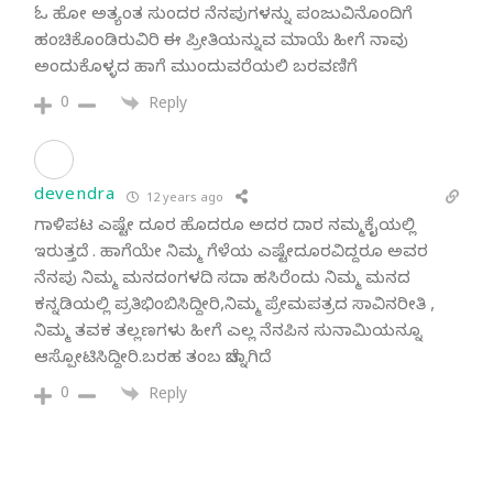
ಓ ಹೋ ಅತ್ಯಂತ ಸುಂದರ ನೆನಪುಗಳನ್ನು ಪಂಜುವಿನೊಂದಿಗೆ
ಹಂಚಿಕೊಂಡಿರುವಿರಿ ಈ ಪ್ರೀತಿಯನ್ನುವ ಮಾಯೆ ಹೀಗೆ ನಾವು
ಅಂದುಕೊಳ್ಳದ ಹಾಗೆ ಮುಂದುವರೆಯಲಿ ಬರವಣಿಗೆ
0
Reply
devendra
12 years ago
ಗಾಳಿಪಟ ಎಷ್ಟೇ ದೂರ ಹೊದರೂ ಅದರ ದಾರ ನಮ್ಮಕೈಯಲ್ಲಿ
ಇರುತ್ತದೆ . ಹಾಗೆಯೇ ನಿಮ್ಮ ಗೆಳೆಯ ಎಷ್ಟೇದೂರವಿದ್ದರೂ ಅವರ
ನೆನಪು ನಿಮ್ಮ ಮನದಂಗಳದಿ ಸದಾ ಹಸಿರೆಂದು ನಿಮ್ಮ ಮನದ
ಕನ್ನಡಿಯಲ್ಲಿ ಪ್ರತಿಭಿಂಬಿಸಿದ್ದೀರಿ,ನಿಮ್ಮ ಪ್ರೇಮಪತ್ರದ ಸಾವಿನರೀತಿ ,
ನಿಮ್ಮ ತವಕ ತಲ್ಲಣಗಳು ಹೀಗೆ ಎಲ್ಲ ನೆನಪಿನ ಸುನಾಮಿಯನ್ನೂ
ಆಸ್ಪೋಟಿಸಿದ್ದೀರಿ.ಬರಹ ತಂಬ ಚೆನ್ನಾಗಿದೆ
0
Reply