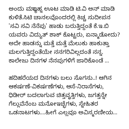
ಅಂದು ಮಧ್ಯಾಹ್ನ ಊಟ ಮಾಡಿ ಟಿ.ವಿ ಅನ್ ಮಾಡಿ
ಕುಳಿತೆ.ಸಿಟಿ ಚಾನಲವೊಂದರಲ್ಲಿ ಕಿಚ್ಚ ಸುದೀಪನ
'ಸವಿ ಸವಿ ನೆನೆಪು' ಹಾಡು ಬರುತ್ತಿದ್ದಂತೆ ಕೆ.ಇ.ಬಿ
ಯವರು ವಿದ್ಯುತ್ ಶಾಕ್ ಕೊಟ್ಟರು, ಏನ್ಮಾಡೋದು?
ಅದೇ ಹಾಡನ್ನು ಮತ್ತೆ ಮತ್ತೆ ಮೆಲುಕು ಹಾಕುತ್ತಾ
ಮಲಗುತ್ತಿದ್ದಂತೆಯೇ ನನಗರಿವಿಲ್ಲದಂತೆ ನನ್ನ.
ಕಾಲೇಜು ದಿನಗಳ ನೆನಪುಗಳಿಗೆ ಜಾರಿಕೊಂಡೆ …
ಹದಿಹರೆಯದ ದಿನಗಳು ಬಲು ಸೊಗಸು..! ಆಗಿನ
ಆಕರ್ಷಣೆ-ವಿಕರ್ಷಣೆಗಳು, ಆಸೆ-ನಿರಾಸೆ
ಗಳು,
ಧಿಡೀರ್ ಬದಲಾಗುವ ಚಿತ್ತವೃತ್ತಿಗಳು, ಜಗತ್ತನ್ನೇ
ಗೆಲ್ಲುವೆನೆಂಬ ಮನೋಇಚ್ಛೆಗಳು, ಸ್ನೇಹಿತರ
ಒಡನಾಟಗಳು….ಹೀಗೆ ಎಲ್ಲವೂ ಅವಿಸ್ಮರಣೀಯ…