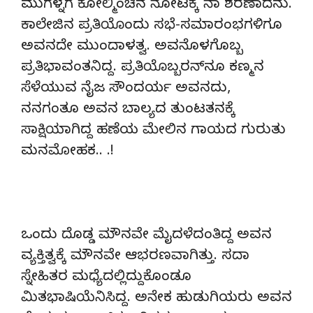
ಮುಗಳ್ನಗೆ ಕೋಲ್ಮಿಂಚಿನ ನೋಟಕ್ಕೆ ನಾ ಶರಣಾದೆನು.
ಕಾಲೇಜಿನ ಪ್ರತಿಯೊಂದು ಸಭೆ-ಸಮಾರಂಭಗಳಿಗೂ
ಅವನದೇ ಮುಂದಾಳತ್ವ. ಅವನೊಳಗೊಬ್ಬ
ಪ್ರತಿಭಾವಂತನಿದ್ದ. ಪ್ರತಿಯೊಬ್ಬರನ್
ನೂ ಕಣ್ಮನ
ಸೆಳೆಯುವ ನೈಜ ಸೌಂದರ್ಯ ಅವನದು,
ನನಗಂತೂ ಅವನ ಬಾಲ್ಯದ ತುಂಟತನಕ್ಕೆ
ಸಾಕ್ಷಿಯಾಗಿದ್ದ ಹಣೆಯ ಮೇಲಿನ ಗಾಯದ ಗುರುತು
ಮನಮೋಹಕ.. .!
ಒಂದು ದೊಡ್ಡ ಮೌನವೇ ಮೈದಳೆದಂತಿದ್ದ ಅವನ
ವ್ಯಕ್ತಿತ್ವಕ್ಕೆ ಮೌನವೇ ಆಭರಣವಾಗಿತ್ತು. ಸದಾ
ಸ್ನೇಹಿತರ ಮಧ್ಯೆದಲ್ಲಿದ್ದುಕೊಂಡೂ
ಮಿತಭಾಷಿಯೆನಿಸಿದ್ದ. ಅನೇಕ ಹುಡುಗಿಯರು ಅವನ