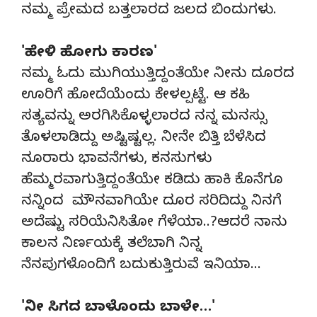
ನಮ್ಮ ಪ್ರೇಮದ ಬತ್ತಲಾರದ ಜಲದ ಬಿಂದುಗಳು.
'ಹೇಳಿ ಹೋಗು ಕಾರಣ'
ನಮ್ಮ ಓದು ಮುಗಿಯುತ್ತಿದ್ದಂತೆಯೇ ನೀನು ದೂರದ
ಊರಿಗೆ ಹೋದೆಯೆಂದು ಕೇಳಲ್ಪಟ್ಟೆ. ಆ ಕಹಿ
ಸತ್ಯವನ್ನು ಅರಗಿಸಿಕೊಳ್ಳಲಾರದ ನನ್ನ ಮನಸ್ಸು
ತೊಳಲಾಡಿದ್ದು ಅಷ್ಟಿಷ್ಟಲ್ಲ. ನೀನೇ ಬಿತ್ತಿ ಬೆಳೆಸಿದ
ನೂರಾರು ಭಾವನೆಗಳು, ಕನಸುಗಳು
ಹೆಮ್ಮರವಾಗುತ್ತಿದ್ದಂತೆಯೇ ಕಡಿದು ಹಾಕಿ ಕೊನೆಗೂ
ನನ್ನಿಂದ ಮೌನವಾಗಿಯೇ ದೂರ ಸರಿದಿದ್ದು ನಿನಗೆ
ಅದೆಷ್ಟು ಸರಿಯೆನಿಸಿತೋ ಗೆಳೆಯಾ..?ಆದರೆ ನಾನು
ಕಾಲನ ನಿರ್ಣಯಕ್ಕೆ ತಲೆಬಾಗಿ ನಿನ್ನ
ನೆನಪುಗಳೊಂದಿಗೆ ಬದುಕುತ್ತಿರುವೆ ಇನಿಯಾ…
'ನೀ ಸಿಗದ ಬಾಳೊಂದು ಬಾಳೇ…'