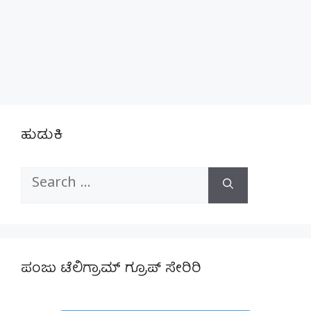
ಹುಡುಕಿ
Search
for:
ಪಂಜು ಟೆಲಿಗ್ರಾಮ್ ಗ್ರೂಪ್ ಸೇರಿರಿ