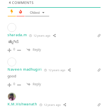
4
COMMENTS
Oldest
sharada.m
12 years ago
ಚೆನ್ನಾಗಿದೆ.
0
Reply
Naveen madhugiri
12 years ago
good
0
Reply
K.M.Vishwanath
12 years ago