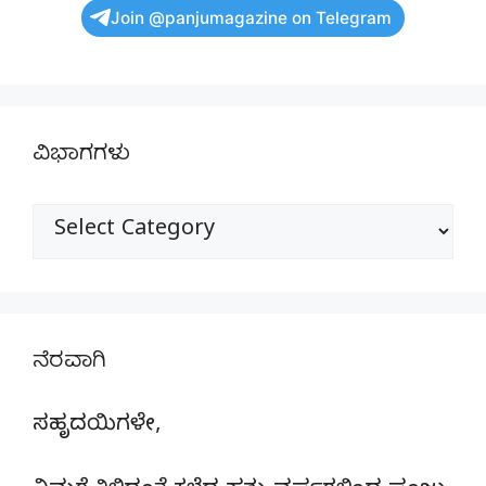
Join @panjumagazine on Telegram
ವಿಭಾಗಗಳು
ವಿಭಾಗಗಳು
ನೆರವಾಗಿ
ಸಹೃದಯಿಗಳೇ,