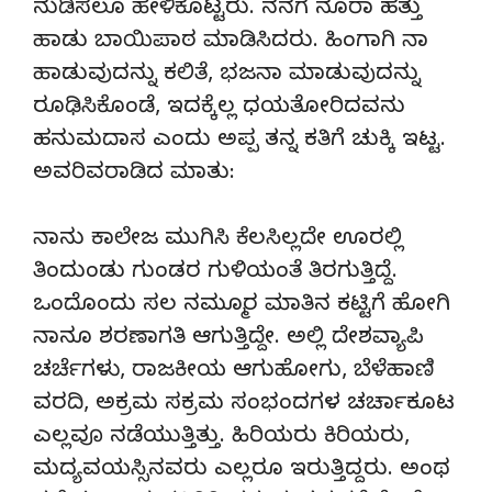
ನುಡಿಸಲೂ ಹೇಳಿಕೊಟ್ಟರು. ನನಗೆ ನೂರಾ ಹತ್ತು
ಹಾಡು ಬಾಯಿಪಾಠ ಮಾಡಿಸಿದರು. ಹಿಂಗಾಗಿ ನಾ
ಹಾಡುವುದನ್ನು ಕಲಿತೆ, ಭಜನಾ ಮಾಡುವುದನ್ನು
ರೂಢಿಸಿಕೊಂಡೆ, ಇದಕ್ಕೆಲ್ಲ ಧಯತೋರಿದವನು
ಹನುಮದಾಸ ಎಂದು ಅಪ್ಪ ತನ್ನ ಕತಿಗೆ ಚುಕ್ಕಿ ಇಟ್ಟ.
ಅವರಿವರಾಡಿದ ಮಾತು:
ನಾನು ಕಾಲೇಜ ಮುಗಿಸಿ ಕೆಲಸಿಲ್ಲದೇ ಊರಲ್ಲಿ
ತಿಂದುಂಡು ಗುಂಡರ ಗುಳಿಯಂತೆ ತಿರಗುತ್ತಿದ್ದೆ.
ಒಂದೊಂದು ಸಲ ನಮ್ಮೂರ ಮಾತಿನ ಕಟ್ಟಿಗೆ ಹೋಗಿ
ನಾನೂ ಶರಣಾಗತಿ ಆಗುತ್ತಿದ್ದೇ. ಅಲ್ಲಿ ದೇಶವ್ಯಾಪಿ
ಚರ್ಚೆಗಳು, ರಾಜಕೀಯ ಆಗುಹೋಗು, ಬೆಳೆಹಾಣಿ
ವರದಿ, ಅಕ್ರಮ ಸಕ್ರಮ ಸಂಭಂದಗಳ ಚರ್ಚಾಕೂಟ
ಎಲ್ಲವೂ ನಡೆಯುತ್ತಿತ್ತು. ಹಿರಿಯರು ಕಿರಿಯರು,
ಮದ್ಯವಯಸ್ಸಿನವರು ಎಲ್ಲರೂ ಇರುತ್ತಿದ್ದರು. ಅಂಥ