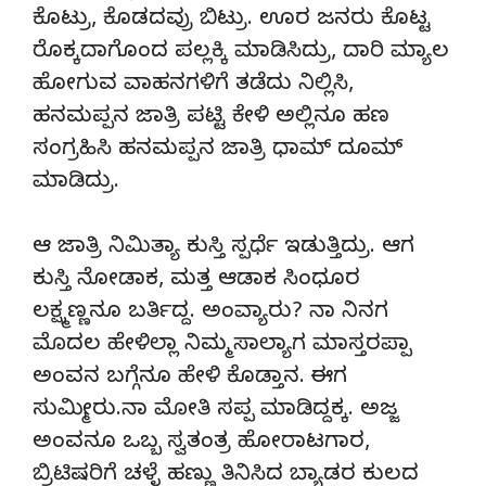
ಕೊಟ್ರು, ಕೊಡದವ್ರು ಬಿಟ್ರು. ಊರ ಜನರು ಕೊಟ್ಟ
ರೊಕ್ಕದಾಗೊಂದ ಪಲ್ಲಕ್ಕಿ ಮಾಡಿಸಿದ್ರು, ದಾರಿ ಮ್ಯಾಲ
ಹೋಗುವ ವಾಹನಗಳಿಗೆ ತಡೆದು ನಿಲ್ಲಿಸಿ,
ಹನಮಪ್ಪನ ಜಾತ್ರಿ ಪಟ್ಟಿ ಕೇಳಿ ಅಲ್ಲಿನೂ ಹಣ
ಸಂಗ್ರಹಿಸಿ ಹನಮಪ್ಪನ ಜಾತ್ರಿ ಧಾಮ್‌ ದೂಮ್‌
ಮಾಡಿದ್ರು.
ಆ ಜಾತ್ರಿ ನಿಮಿತ್ಯಾ ಕುಸ್ತಿ ಸ್ಪರ್ಧೆ ಇಡುತ್ತಿದ್ರು. ಆಗ
ಕುಸ್ತಿ ನೋಡಾಕ, ಮತ್ತ ಆಡಾಕ ಸಿಂಧೂರ
ಲಕ್ಷ್ಮಣ್ಣನೂ ಬರ್ತಿದ್ದ. ಅಂವ್ಯಾರು? ನಾ ನಿನಗ
ಮೊದಲ ಹೇಳಿಲ್ಲಾ ನಿಮ್ಮ ಸಾಲ್ಯಾಗ ಮಾಸ್ತರಪ್ಪಾ
ಅಂವನ ಬಗ್ಗೆನೂ ಹೇಳಿ ಕೊಡ್ತಾನ. ಈಗ
ಸುಮ್ಮೀರು.ನಾ ಮೋತಿ ಸಪ್ಪ ಮಾಡಿದ್ದಕ್ಕ. ಅಜ್ಜ
ಅಂವನೂ ಒಬ್ಬ ಸ್ವತಂತ್ರ ಹೋರಾಟಗಾರ,
ಬ್ರಿಟಿಷರಿಗೆ ಚಳ್ಳೆ ಹಣ್ಣು ತಿನಿಸಿದ ಬ್ಯಾಡರ ಕುಲದ