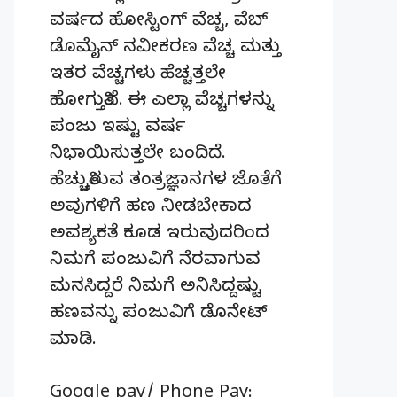
ವರ್ಷದ ಹೋಸ್ಟಿಂಗ್‌ ವೆಚ್ಚ, ವೆಬ್‌
ಡೊಮೈನ್‌ ನವೀಕರಣ ವೆಚ್ಚ ಮತ್ತು
ಇತರ ವೆಚ್ಚಗಳು ಹೆಚ್ಚತ್ತಲೇ
ಹೋಗುತ್ತಿವೆ. ಈ ಎಲ್ಲಾ ವೆಚ್ಚಗಳನ್ನು
ಪಂಜು ಇಷ್ಟು ವರ್ಷ
ನಿಭಾಯಿಸುತ್ತಲೇ ಬಂದಿದೆ.
ಹೆಚ್ಚುತ್ತಿರುವ ತಂತ್ರಜ್ಞಾನಗಳ ಜೊತೆಗೆ
ಅವುಗಳಿಗೆ ಹಣ ನೀಡಬೇಕಾದ
ಅವಶ್ಯಕತೆ ಕೂಡ ಇರುವುದರಿಂದ
ನಿಮಗೆ ಪಂಜುವಿಗೆ ನೆರವಾಗುವ
ಮನಸಿದ್ದರೆ ನಿಮಗೆ ಅನಿಸಿದ್ದಷ್ಟು
ಹಣವನ್ನು ಪಂಜುವಿಗೆ ಡೊನೇಟ್‌
ಮಾಡಿ.
Google pay/ Phone Pay: