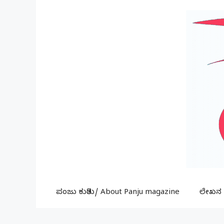
Skip
to
content
ಪಂಜು ಕುರಿತು/ About Panju magazine
ಲೇಖನ ಕ