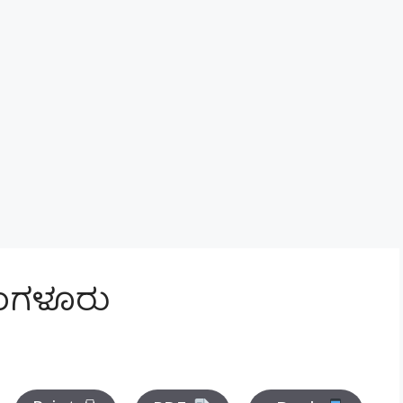
 ಬೆಂಗಳೂರು