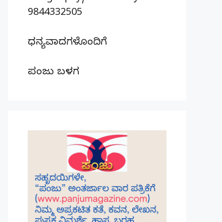
9844332505
ಧನ್ಯವಾದಗಳೊಂದಿಗೆ
ಪಂಜು ಬಳಗ