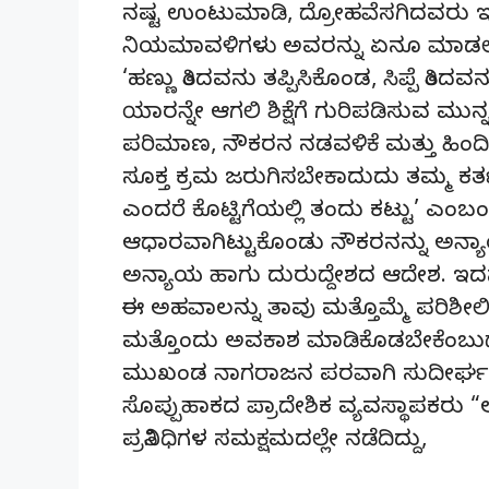
ನಷ್ಟ ಉಂಟುಮಾಡಿ, ದ್ರೋಹವೆಸಗಿದವರು ಇನ್ನೂ 
ನಿಯಮಾವಳಿಗಳು ಅವರನ್ನು ಏನೂ ಮಾಡಲಾಗಲಿಲ
‘ಹಣ್ಣು ತಿಂದವನು ತಪ್ಪಿಸಿಕೊಂಡ, ಸಿಪ್ಪೆ ತಿಂದವ
ಯಾರನ್ನೇ ಆಗಲಿ ಶಿಕ್ಷೆಗೆ ಗುರಿಪಡಿಸುವ ಮ
ಪರಿಮಾಣ, ನೌಕರನ ನಡವಳಿಕೆ ಮತ್ತು ಹಿಂದಿ
ಸೂಕ್ತ ಕ್ರಮ ಜರುಗಿಸಬೇಕಾದುದು ತಮ್ಮ ಕರ್ತವ್
ಎಂದರೆ ಕೊಟ್ಟಿಗೆಯಲ್ಲಿ ತಂದು ಕಟ್ಟು’ ಎಂಬ
ಆಧಾರವಾಗಿಟ್ಟುಕೊಂಡು ನೌಕರನನ್ನು ಅನ್ಯಾಯ
ಅನ್ಯಾಯ ಹಾಗು ದುರುದ್ದೇಶದ ಆದೇಶ. ಇದನ್ನು 
ಈ ಅಹವಾಲನ್ನು ತಾವು ಮತ್ತೊಮ್ಮೆ ಪರಿಶೀಲ
ಮತ್ತೊಂದು ಅವಕಾಶ ಮಾಡಿಕೊಡಬೇಕೆಂಬುದ
ಮುಖಂಡ ನಾಗರಾಜನ ಪರವಾಗಿ ಸುದೀರ್ಘ ವಾ
ಸೊಪ್ಪುಹಾಕದ ಪ್ರಾದೇಶಿಕ ವ್ಯವಸ್ಥಾಪಕರು “
ಪ್ರತಿನಿಧಿಗಳ ಸಮಕ್ಷಮದಲ್ಲೇ ನಡೆದಿದ್ದು,