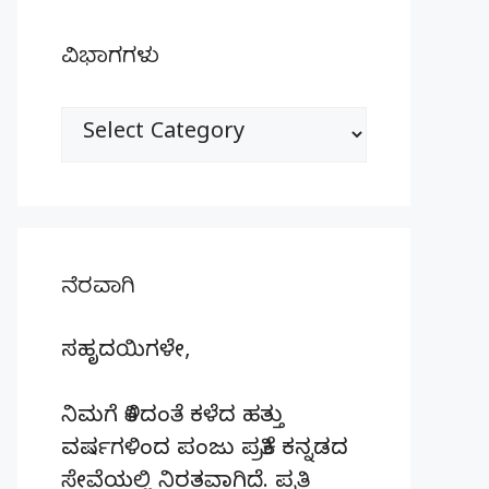
ವಿಭಾಗಗಳು
ವಿಭಾಗಗಳು
ನೆರವಾಗಿ
ಸಹೃದಯಿಗಳೇ,
ನಿಮಗೆ ತಿಳಿದಂತೆ ಕಳೆದ ಹತ್ತು
ವರ್ಷಗಳಿಂದ ಪಂಜು ಪತ್ರಿಕೆ ಕನ್ನಡದ
ಸೇವೆಯಲ್ಲಿ ನಿರತವಾಗಿದೆ. ಪ್ರತಿ