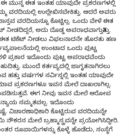
 ಈ ಮುನ್ನ ಈತ ಇಂತಹ ಯಾವುದೇ ಪ್ರಕರಣಗಳಲ್ಲಿ
್ಮ ವರದಿಯಲ್ಲಿ ಉಲ್ಲೇಖಿಸಬೇಕಿತ್ತು. ಆದರೆ ಅವರು
ವಾಸ್ತವ ವರದಿಯನ್ನೂ ಕೊಟ್ಟಿಲ್ಲ. ಒಂದು ವೇಳೆ ಈತ
ನೀಡದಿದ್ದರೆ, ಅದು ದೊಡ್ಡ ಅಪರಾಧವಾಗುತ್ತಿತ್ತು.
ದ ಈತ ಟಿಕೆಟ್ ನೀಡಲು ವಿಫಲನಾದನೇ ಹೊರತು ಹಣ
್ತವ್ಯಪಾಲನೆಯಲ್ಲಿ ಉಂಟಾದ ಒಂದು ಪುಟ್ಟ
ಾವಳಿ ಪ್ರಕಾರ ಇದೊಂದು ಪುಟ್ಟ ಅಪರಾಧವೆಂದು
ಹುದಿತ್ತು. ಮುಂದೆ ಕರ್ತವ್ಯದಲ್ಲಿ ಜಾಗೃತನಾಗಿರಲು
ರುವ ಹತ್ತು ವರ್ಷಗಳ ಸರ್ವಿಸ್ನಲ್ಲಿ ಇಂತಹ ಯಾವುದೇ
ರೆ ಯಾವ ಪ್ರಕರಣಗಳೂ ಇವನ ಮೇಲೆ ದಾಖಲಾಗಿಲ್ಲ.
ುಪಡಿಸುತ್ತವೆ. ಈಗ ನೀವು ಇವನ ಮೇಲೆ ಆರೋಪ
ು ನ್ಯಾಯ ಸಮ್ಮತವಲ್ಲ. ಇದೊಂದು
ಟೆ. ವಿಚಾರಣಾಧಿಕಾರಿ ಕೊಟ್ಟಿರುವ ವರದಿಯನ್ನೇ
ಕರನ ಮೇಲೆ ಬ್ರಹ್ಮಾಸ್ತ್ರವನ್ನೇ ಪ್ರಯೋಗಿಸಿದ್ದೀರಿ.
ಕ್ಷಾಂತರ ರೂಪಾಯಿಗಳನ್ನು ಕೊಳ್ಳೆ ಹೊಡೆದು, ಸಂಸ್ಥೆಗೆ