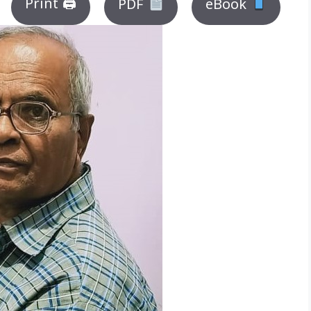
Print 🖨
PDF
eBook