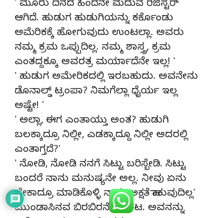
ʼ ಮೂರು ದಿನದ ಹಿಂದೆನೇ ಮದುವೆ ರಿಜಿಸ್ಟರ್‌
ಆಗಿದೆ. ಹುಡುಗ ಹುಡುಗಿಯನ್ನು ಕರ್ಕೊಂಡು
ಅಮೆರಿಕಕ್ಕೆ ಹೋಗುವುದು ಉಂಟಲ್ಲಾ. ಅವರು
ನಮ್ಮ ಕ್ರಮ ಒಪ್ಪುದಿಲ್ಲ. ನಮ್ಮ ಶಾಸ್ತ್ರ, ಕ್ರಮ
ಎಂತದ್ದಕ್ಕೂ ಅವರತ್ರ ಮರ್ಯಾದೆನೇ ಇಲ್ಲ! ʼ
ʼ ಹುಡುಗ ಅಮೇರಿಕದಲ್ಲಿ ಇರಬಹುದು. ಅವನೇನು
ಡೊನಾಲ್ಡ್‌ ಟ್ರಂಪಾ? ನಿಮಗೆಲ್ಲಾ ಧೈರ್ಯ ಇಲ್ಲ
ಅಷ್ಟೇ! ʼ
ʼ ಅಲ್ಲಾ, ಈಗ ಎಂತಾಯ್ತು ಅಂತ? ಹುಡುಗಿ
ಬಲಕ್ಕಾದ್ರೂ ನಿಲ್ಲೀ, ಎಡಕ್ಕಾದ್ದೂ ನಿಲ್ಲೀ ಅದರಲ್ಲಿ
ಎಂತಾಗ್ತದೆ?ʼ
ʼ ನೋಡಿ, ನೋಡಿ ನನಗೆ ಸಿಟ್ಟು ಬರಿಸ್ಬೇಡಿ. ಸಿಟ್ಟು
ಬಂದರೆ ನಾನು ಮನುಷ್ಯನೇ ಅಲ್ಲ. ನೀವು ಏನು
ಬೇಕಾದ್ರೂ ಮಾಡಿಕೊಳ್ಳಿ ನಾನು ಅಕ್ಷತೆ ಹಾಕುವುದಿಲ್ಲʼ
ಮುಂಡಾಸಿನವ ಬಿರಬಿರನೆ ಹೊರಟ. ಅವನನ್ನು