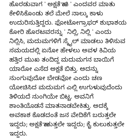
ಹೊರಡುವಾಗ ʼ ಅಕ್ಷತೆ ಹಾಕಿ ʼ ಎಂದವರ ಮಾತು
ಕೇಳಿಸಿಕೊಂಡು ತಲೆ ಮೇಲೆ ನಾಲ್ಕು ಕಾಳು
ಉದುರಿಸುತ್ತಿದ್ದರು. ಫೋಟೋಗ್ರಾಫರ್ ಶುಭಾಶಯ
ಕೋರಿ ಹೊರಟವರನ್ನು ʼ ನಿಲ್ಲಿ, ನಿಲ್ಲಿ ʼ ಎಂದು
ನಿಲ್ಲಿಸಿ, ಮದುಮಗಳಿಗೆ ಸ್ಮೈಲ್‌ ಮಾಡಲು ತಿಳಿಸುವ
ಸಮಯದಲ್ಲಿ ಏನೋ ಹೇಳಲು ಅವಳ ಕಿವಿಯ
ಹತ್ತಿರ ಮುಖ ತಂದಿದ್ದ ಮದುಮಗನ ಬಾಯಿಗೆ
ಯಾರೋ ಎಸೆದ ಅಕ್ಷತೆ ಬಿತ್ತು. ಅದನ್ನು
ನುಂಗುವುದೋ ಬೇಡವೋ ಎಂದು ಚಣ
ಯೋಚಿಸಿದ ಮದುಮಗ ಎಲ್ಲಿ ಉಗುಳುವುದೆಂದು
ತಿಳಿಯದೆ ನುಂಗಿಯೇ ಬಿಟ್ಟ. ಅವನಿಗೆ
ಶಾಂತಿಯೊಡನೆ ಮಾತನಾಡಬೇಕಿತ್ತು. ಅದಕ್ಕೆ
ಅವಕಾಶ ಕೊಡದಂತೆ ಜನ ವೇದಿಕೆಗೆ ಬರುತ್ತಲೇ
ಇದ್ದರು; ಅಕ್ಷತೆ ಹಾಕುತ್ತಲೇ ಇದ್ದರು; ಕೈ ಕುಲುಕುತ್ತಲೇ
ಇದ್ದರು.