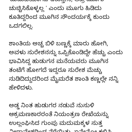
ʼಮದುವೆಯಾಗದೆ ಇರುತ್ತೇನೆ, ಆದ್ರೆ ಮೂಗು
ಚುಚ್ಚಿಸಿಕೊಳ್ಳಲ್ಲ ʼ ಎಂದು ಮೂಗು ಹಿಡಿದು
ಕೂತಿದ್ದರಿಂದ ಮೂಗಿನ ಸೌಂದರ್ಯಕ್ಕೆ ಕುಂದು
ಒದಗಲಿಲ್ಲ.
ಶಾಂತಿಯ ಅಚ್ಚ ಬಿಳಿ ಬಣ್ಣಕ್ಕೆ ಮಾರು ಹೋಗಿ,
ಅವಳು ಸುರೇಶನನ್ನು ಒಪ್ಪಿಕೊಂಡಿದ್ದೇ ಹೆಚ್ಚು ಎಂದು
ಭಾವಿಸಿದ್ದ ಹುಡುಗನ ಮನೆಯವರು ಮೂಗಿನ
ತಂಟೆಗೆ ಹೋಗದೆ ಇದ್ದರೂ ಸುರೇಶ ಮೆಚ್ಚು
ನುಡಿದಿದ್ದುದರಿಂದ ಮೈಮರೆತ ಶಾಂತಿ ಕಣ್ಣಲ್ಲೇ ನನ್ನಿ
ಹೇಳಿದಳು.
ಅಡ್ಡ ನಿಂತ ಹುಡುಗರ ನಡುವೆ ನುಸುಳಿ
ಆಕ್ರಮಣಕಾರರಂತೆ ನಿಯಂತ್ರಣ ರೇಖೆಯನ್ನು
ಉಲ್ಲಂಘಿಸಿದ ಗುಂಪು ಮದುಮಕ್ಕಳ ಸುತ್ತ