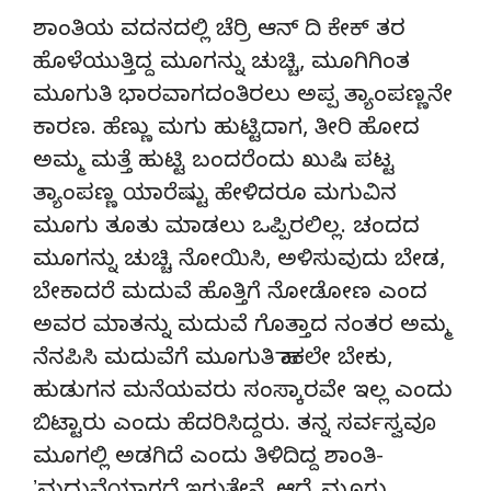
ಶಾಂತಿಯ ವದನದಲ್ಲಿ ಚೆರ್ರಿ ಆನ್‌ ದಿ ಕೇಕ್‌ ತರ
ಹೊಳೆಯುತ್ತಿದ್ದ ಮೂಗನ್ನು ಚುಚ್ಚಿ, ಮೂಗಿಗಿಂತ
ಮೂಗುತಿ ಭಾರವಾಗದಂತಿರಲು ಅಪ್ಪ ತ್ಯಾಂಪಣ್ಣನೇ
ಕಾರಣ. ಹೆಣ್ಣು ಮಗು ಹುಟ್ಟಿದಾಗ, ತೀರಿ ಹೋದ
ಅಮ್ಮ ಮತ್ತೆ ಹುಟ್ಟಿ ಬಂದರೆಂದು ಖುಷಿ ಪಟ್ಟ
ತ್ಯಾಂಪಣ್ಣ ಯಾರೆಷ್ಟು ಹೇಳಿದರೂ ಮಗುವಿನ
ಮೂಗು ತೂತು ಮಾಡಲು ಒಪ್ಪಿರಲಿಲ್ಲ. ಚಂದದ
ಮೂಗನ್ನು ಚುಚ್ಚಿ ನೋಯಿಸಿ, ಅಳಿಸುವುದು ಬೇಡ,
ಬೇಕಾದರೆ ಮದುವೆ ಹೊತ್ತಿಗೆ ನೋಡೋಣ ಎಂದ
ಅವರ ಮಾತನ್ನು ಮದುವೆ ಗೊತ್ತಾದ ನಂತರ ಅಮ್ಮ
ನೆನಪಿಸಿ ಮದುವೆಗೆ ಮೂಗುತಿ ಹಾಕಲೇ ಬೇಕು,
ಹುಡುಗನ ಮನೆಯವರು ಸಂಸ್ಕಾರವೇ ಇಲ್ಲ ಎಂದು
ಬಿಟ್ಟಾರು ಎಂದು ಹೆದರಿಸಿದ್ದರು. ತನ್ನ ಸರ್ವಸ್ವವೂ
ಮೂಗಲ್ಲಿ ಅಡಗಿದೆ ಎಂದು ತಿಳಿದಿದ್ದ ಶಾಂತಿ-