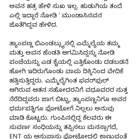
ಅವನ ಹತ್ರ ಹೇಳಿ ಸುಖ ಇಲ್ಲ. ಹುಡುಗಿಯ ತಂದೆ
ಎಲ್ಲಿ ಇದ್ದಾರೆ ನೋಡಿ ʼ ಮುಂಡಾಸಿನವನ
ಜೊತೆಗಿದ್ದವ ಹೇಳಿದ.
ತ್ಯಾಂಪಣ್ಣ ಬಿಎಂಡಬ್ಲ್ಯುನಲ್ಲಿ ಎಮ್ಮೆಲ್ಯೆಯ ತಮ್ಮ
ಮತ್ತು ಅವನ ಹೆಂಡತಿ ಆಗಮಿಸಿದ್ದನ್ನು ನೋಡಿ
ಪಂಚೆಯನ್ನು ಎಡ ಕೈಯಲ್ಲಿ ಎತ್ತಿಕೊಂಡು ದಡಬಡನೆ
ಹೋಗಿ ಇದಿರುಗೊಂಡು ವಾಮ ದಿಕ್ಕಿನಿಂದ ವೇದಿಕೆ
ಹತ್ತಿಸುತ್ತಿದ್ದರು. ಎಮ್ಮೆಲ್ಯೆಗಿಂತ ಫವರ್‌ಫುಲ್‌
ಆಗಿರುವ ಆತನ ಸಹೋದರನಿಗೆ ವಧೂವರರ ಸುತ್ತ
ನೆರೆದಿದ್ದವರು ಜಾಗ ಬಿಟ್ಟು, ತ್ಯಾಂಪಣ್ಣನಿಗೂ ಅವರ
ಧರ್ಮಪತ್ನಿಗೂ ಫೋಟೋಗೆ ನಿಲ್ಲಲು ಅನುವು
ಮಾಡಿ ಕೊಟ್ಟರು. ಗುಂಪಿನಲ್ಲಿದ್ದ ಕೆಲವರು ಈ
ಸುವರ್ಣ ಸಂಧಿಯನ್ನು ತಪ್ಪಿಸಲು ಮನಸ್ಸಾಗದೆ,
ENT ಯ ಆಸುಪಾಸು ಫೋಟೋದಲ್ಲಿ ಕಾಣುವಂತೆ