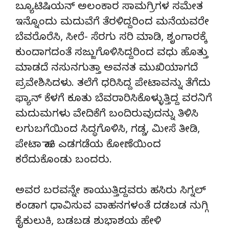
ಬ್ಯೂಟಿಷಿಯನ್‌ ಅಲಂಕಾರ ಸಾಮಗ್ರಿಗಳ ಸಮೇತ
ಇನ್ನೊಂದು ಮದುವೆಗೆ ತೆರಳಿದ್ದರಿಂದ ಮನೆಯವರೇ
ಬೆವರೊರೆಸಿ, ಸೀರೆ- ಸೆರಗು ಸರಿ ಮಾಡಿ, ಶೃಂಗಾರಕ್ಕೆ
ಕುಂದಾಗದಂತೆ ಸಜ್ಜುಗೊಳಿಸಿದ್ದರಿಂದ ವಧು ಹೊತ್ತು
ಮಾಡದೆ ನಸುನಗುತ್ತಾ ಅವನತ ಮುಖಿಯಾಗದೆ
ಪ್ರವೇಶಿಸಿದಳು. ತಲೆಗೆ ಧರಿಸಿದ್ದ ಪೇಟಾವನ್ನು ತೆಗೆದು
ಫ್ಯಾನ್‌ ಕೆಳಗೆ ಕೂತು ಬೆವರಾರಿಸಿಕೊಳ್ಳುತ್ತಿದ್ದ ವರನಿಗೆ
ಮದುಮಗಳು ವೇದಿಕೆಗೆ ಬಂದಿರುವುದನ್ನು ತಿಳಿಸಿ
ಲಗುಬಗೆಯಿಂದ ಸಿದ್ಧಗೊಳಿಸಿ, ಗಡ್ಡ, ಮೀಸೆ ತೀಡಿ,
ಪೇಟಾ ಹಾಕಿ ಎಡಗಡೆಯ ಕೋಣೆಯಿಂದ
ಕರೆದುಕೊಂಡು ಬಂದರು.
ಅವರ ಬರವನ್ನೇ ಕಾಯುತ್ತಿದ್ದವರು ಹಸಿರು ಸಿಗ್ನಲ್‌
ಕಂಡಾಗ ಧಾವಿಸುವ ವಾಹನಗಳಂತೆ ದಡಬಡ ನುಗ್ಗಿ
ಕೈಕುಲುಕಿ, ಬಡಬಡ ಶುಭಾಶಯ ಹೇಳಿ