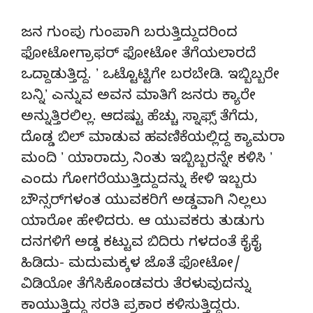
ಜನ ಗುಂಪು ಗುಂಪಾಗಿ ಬರುತ್ತಿದ್ದುದರಿಂದ
ಫೋಟೋಗ್ರಾಫರ್ ಫೋಟೋ ತೆಗೆಯಲಾರದೆ
ಒದ್ದಾಡುತ್ತಿದ್ದ. ʼ ಒಟ್ಟೊಟ್ಟಿಗೇ ಬರಬೇಡಿ. ಇಬ್ಬಿಬ್ಬರೇ
ಬನ್ನಿʼ ಎನ್ನುವ ಅವನ ಮಾತಿಗೆ ಜನರು ಕ್ಯಾರೇ
ಅನ್ನುತ್ತಿರಲಿಲ್ಲ. ಆದಷ್ಟು ಹೆಚ್ಚು ಸ್ನಾಫ್ಸ್‌ ತೆಗೆದು,
ದೊಡ್ಡ ಬಿಲ್‌ ಮಾಡುವ ಹವಣಿಕೆಯಲ್ಲಿದ್ದ ಕ್ಯಾಮರಾ
ಮಂದಿ ʼ ಯಾರಾದ್ರು ನಿಂತು ಇಬ್ಬಿಬ್ಬರನ್ನೇ ಕಳಿಸಿ ʼ
ಎಂದು ಗೋಗರೆಯುತ್ತಿದ್ದುದನ್ನು ಕೇಳಿ ಇಬ್ಬರು
ಬೌನ್ಸರ್‌ಗಳಂತ ಯುವಕರಿಗೆ ಅಡ್ಡವಾಗಿ ನಿಲ್ಲಲು
ಯಾರೋ ಹೇಳಿದರು. ಆ ಯುವಕರು ತುಡುಗು
ದನಗಳಿಗೆ ಅಡ್ಡ ಕಟ್ಟುವ ಬಿದಿರು ಗಳದಂತೆ ಕೈಕೈ
ಹಿಡಿದು- ಮದುಮಕ್ಕಳ ಜೊತೆ ಫೋಟೋ/
ವಿಡಿಯೋ ತೆಗೆಸಿಕೊಂಡವರು ತೆರಳುವುದನ್ನು
ಕಾಯುತ್ತಿದ್ದು ಸರತಿ ಪ್ರಕಾರ ಕಳಿಸುತ್ತಿದ್ದರು.