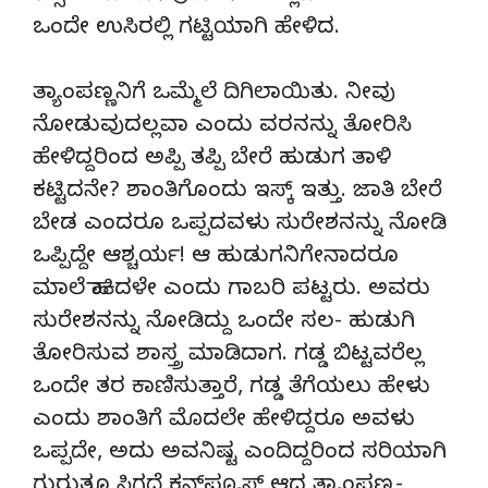
ಒಂದೇ ಉಸಿರಲ್ಲಿ ಗಟ್ಟಿಯಾಗಿ ಹೇಳಿದ.
ತ್ಯಾಂಪಣ್ಣನಿಗೆ ಒಮ್ಮೆಲೆ ದಿಗಿಲಾಯಿತು. ನೀವು
ನೋಡುವುದಲ್ಲವಾ ಎಂದು ವರನನ್ನು ತೋರಿಸಿ
ಹೇಳಿದ್ದರಿಂದ ಅಪ್ಪಿ ತಪ್ಪಿ ಬೇರೆ ಹುಡುಗ ತಾಳಿ
ಕಟ್ಟಿದನೇ? ಶಾಂತಿಗೊಂದು ಇಸ್ಕ್‌ ಇತ್ತು. ಜಾತಿ ಬೇರೆ
ಬೇಡ ಎಂದರೂ ಒಪ್ಪದವಳು ಸುರೇಶನನ್ನು ನೋಡಿ
ಒಪ್ಪಿದ್ದೇ ಆಶ್ಚರ್ಯ! ಆ ಹುಡುಗನಿಗೇನಾದರೂ
ಮಾಲೆ ಹಾಕಿದಳೇ ಎಂದು ಗಾಬರಿ ಪಟ್ಟರು. ಅವರು
ಸುರೇಶನನ್ನು ನೋಡಿದ್ದು ಒಂದೇ ಸಲ- ಹುಡುಗಿ
ತೋರಿಸುವ ಶಾಸ್ತ್ರ ಮಾಡಿದಾಗ. ಗಡ್ಡ ಬಿಟ್ಟವರೆಲ್ಲ
ಒಂದೇ ತರ ಕಾಣಿಸುತ್ತಾರೆ, ಗಡ್ಡ ತೆಗೆಯಲು ಹೇಳು
ಎಂದು ಶಾಂತಿಗೆ ಮೊದಲೇ ಹೇಳಿದ್ದರೂ ಅವಳು
ಒಪ್ಪದೇ, ಅದು ಅವನಿಷ್ಟ ಎಂದಿದ್ದರಿಂದ ಸರಿಯಾಗಿ
ಗುರುತೂ ಸಿಗದೆ ಕನ್‌ಫ್ಯೂಸ್‌ ಆದ ತ್ಯಾಂಪಣ್ಣ-