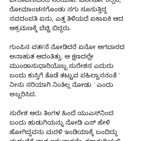
ವೀರಾವೇಶದಿಂದ ನೆರೆಯಿತು. ಏನೇನೋ ಕಲ್ಪಿಸಿ,
ರೋಮಾಂಚನಗೊಂಡು ನಗು ಸೂಸುತ್ತಿದ್ದ
ನವದಂಪತಿ ಏನು, ಎತ್ತ ತಿಳಿಯದೆ ಏಕಾಏಕಿ ಆದ
ಆಕ್ರಮಣಕ್ಕೆ ಬೆಚ್ಚಿ ಬಿದ್ದರು.
ಗುಂಪಿನ ವರ್ತನೆ ನೋಡಿದರೆ ಏನೋ ಆಗಬಾರದ
ಅನಾಹುತ ಆದಂತಿತ್ತು. ಆ ಕ್ಷಣದಲ್ಲೇ
ಮುಂಡಾಸುಧಾರಿಯೊಬ್ಬ ಸುರೇಶನ ಎದುರು
ಬಂದು ಕುಸ್ತಿಗೆ ತೊಡೆ ತಟ್ಟುವ ಪಹಿಲ್ವಾನನಂತೆ ʼ
ನೀನು ಸರಿಯಾಗಿ ನಿಂತಿಲ್ಲ ನೋಡು ʼ ಎಂದು
ಅಬ್ಬರಿಸಿದ.
ಸುರೇಶ ಆರು ತಿಂಗಳ ಹಿಂದೆ ಯುಎಸ್‌ನಿಂದ
ಬಂದು ಹುಡುಗಿಯನ್ನು ನೋಡಿ ಎಸ್‌ ಹೇಳಿ
ಹೋಗಿದ್ದವನು ಮರಳಿ ಇಂಡಿಯಾಕ್ಕೆ ಬಂದಿದ್ದು