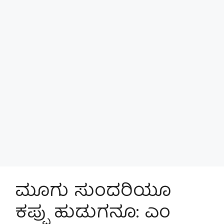
ಮೂಗು ಸುಂದರಿಯೂ
ಕಪ್ಪು ಹುಡುಗನೂ: ಎಂ