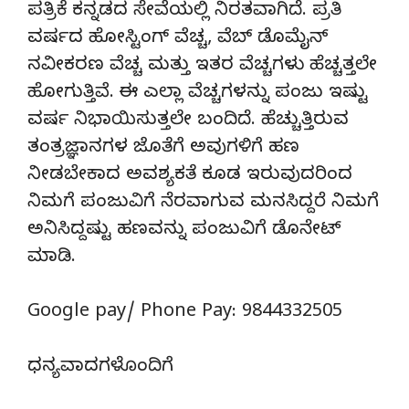
ಪತ್ರಿಕೆ ಕನ್ನಡದ ಸೇವೆಯಲ್ಲಿ ನಿರತವಾಗಿದೆ. ಪ್ರತಿ
ವರ್ಷದ ಹೋಸ್ಟಿಂಗ್‌ ವೆಚ್ಚ, ವೆಬ್‌ ಡೊಮೈನ್‌
ನವೀಕರಣ ವೆಚ್ಚ ಮತ್ತು ಇತರ ವೆಚ್ಚಗಳು ಹೆಚ್ಚತ್ತಲೇ
ಹೋಗುತ್ತಿವೆ. ಈ ಎಲ್ಲಾ ವೆಚ್ಚಗಳನ್ನು ಪಂಜು ಇಷ್ಟು
ವರ್ಷ ನಿಭಾಯಿಸುತ್ತಲೇ ಬಂದಿದೆ. ಹೆಚ್ಚುತ್ತಿರುವ
ತಂತ್ರಜ್ಞಾನಗಳ ಜೊತೆಗೆ ಅವುಗಳಿಗೆ ಹಣ
ನೀಡಬೇಕಾದ ಅವಶ್ಯಕತೆ ಕೂಡ ಇರುವುದರಿಂದ
ನಿಮಗೆ ಪಂಜುವಿಗೆ ನೆರವಾಗುವ ಮನಸಿದ್ದರೆ ನಿಮಗೆ
ಅನಿಸಿದ್ದಷ್ಟು ಹಣವನ್ನು ಪಂಜುವಿಗೆ ಡೊನೇಟ್‌
ಮಾಡಿ.
Google pay/ Phone Pay: 9844332505
ಧನ್ಯವಾದಗಳೊಂದಿಗೆ