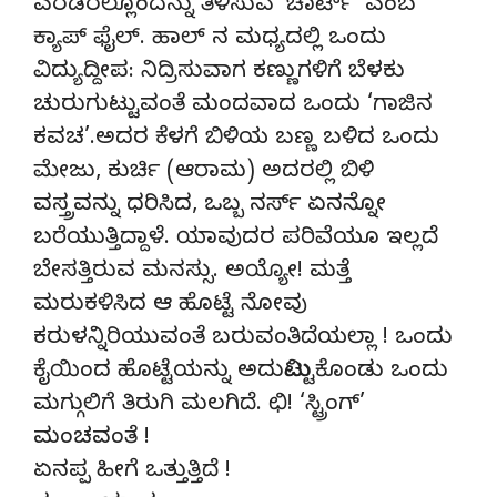
ಎರಡರಲ್ಲೊಂದನ್ನು ತಿಳಿಸುವ ‘ಚಾರ್ಟ್’ ಎಂಬ
ಕ್ಯಾಪ್‌ ಫೈಲ್. ಹಾಲ್ ನ ಮಧ್ಯದಲ್ಲಿ ಒಂದು
ವಿದ್ಯುದ್ದೀಪ: ನಿದ್ರಿಸುವಾಗ ಕಣ್ಣುಗಳಿಗೆ ಬೆಳಕು
ಚುರುಗುಟ್ಟುವಂತೆ ಮಂದವಾದ ಒಂದು ‘ಗಾಜಿನ
ಕವಚ’.ಅದರ ಕೆಳಗೆ ಬಿಳಿಯ ಬಣ್ಣ ಬಳಿದ ಒಂದು
ಮೇಜು, ಕುರ್ಚಿ (ಆರಾಮ) ಅದರಲ್ಲಿ ಬಿಳಿ
ವಸ್ತ್ರವನ್ನು ಧರಿಸಿದ, ಒಬ್ಬ ನರ್ಸ್ ಏನನ್ನೋ
ಬರೆಯುತ್ತಿದ್ದಾಳೆ. ಯಾವುದರ ಪರಿವೆಯೂ ಇಲ್ಲದೆ
ಬೇಸತ್ತಿರುವ ಮನಸ್ಸು. ಅಯ್ಯೋ! ಮತ್ತೆ
ಮರುಕಳಿಸಿದ ಆ ಹೊಟ್ಟೆ ನೋವು
ಕರುಳನ್ನಿರಿಯುವಂತೆ ಬರುವಂತಿದೆಯಲ್ಲಾ ! ಒಂದು
ಕೈಯಿಂದ ಹೊಟ್ಟೆಯನ್ನು ಅದುಮಿಟ್ಟುಕೊಂಡು ಒಂದು
ಮಗ್ಗುಲಿಗೆ ತಿರುಗಿ ಮಲಗಿದೆ. ಛಿ! ‘ಸ್ಟ್ರಿಂಗ್’
ಮಂಚವಂತೆ !
ಏನಪ್ಪ ಹೀಗೆ ಒತ್ತುತ್ತಿದೆ !