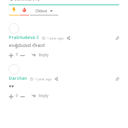
2
COMMENTS
Oldest
Prabhudeva C
1 year ago
ಉತ್ತಮವಾದ ಲೇಖನ
0
Reply
Darshan
1 year ago
♥️♥️
0
Reply