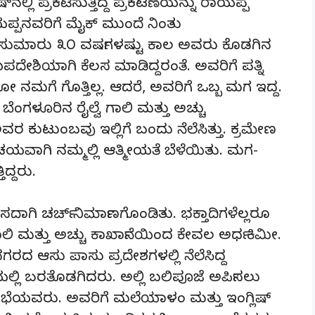
ಲ್ಲಿ ಪ್ರಕಟಿಸುತ್ತಿದ್ದ ಪ್ರಕಟಣೆಯನ್ನು ರಾಯಪ್ಪ
 ರಾಯಪ್ಪನವರಿಗೆ ಮೈಕ್ ಮುಂದೆ ನಿಂತು
. ಸುಮಾರು ೩೦ ವರ್ಷಗಳಷ್ಟು ಕಾಲ ಅವರು ಕೊಡಗಿನ
ಿಯಾಗಿ ಕೆಲಸ ಮಾಡಿದ್ದರಂತೆ. ಅವರಿಗೆ ಪತ್ನಿ
ನಮಗೆ ಗೊತ್ತಿಲ್ಲ. ಆದರೆ, ಅವರಿಗೆ ಒಬ್ಬ ಮಗ ಇದ್ದ.
ೆಂಗಳೂರಿನ ರೈಲ್ವೆ ಗಾಲಿ ಮತ್ತು ಅಚ್ಚು
 ಅವರ ಕುಟುಂಬವು ಇಲ್ಲಿಗೆ ಬಂದು ನೆಲೆಸಿತ್ತು. ಕ್ರಮೇಣ
ಾಗಿ ನಮ್ಮಲ್ಲಿ ಆತ್ಮೀಯತೆ ಬೆಳೆಯಿತು. ಮಗ-
ದ್ದರು.
ಿ ಚರ್ಚ್ ನಿರ್ಮಾಣಗೊಂಡಿತು. ಭಕ್ತಾದಿಗಳೆಲ್ಲರೂ
ಾಲಿ ಮತ್ತು ಅಚ್ಚು ಕಾರ್ಖಾನೆಯಿಂದ ಕೇವಲ ಅರ್ಧ ಕಿಮೀ.
ದ ಆಸು ಪಾಸು ಪ್ರದೇಶಗಳಲ್ಲಿ ನೆಲೆಸಿದ್ದ
್ಯೆಯಲ್ಲಿ ಬರತೊಡಗಿದರು. ಅಲ್ಲಿ ಬಲಿಪೂಜೆ ಅರ್ಪಿಸಲು
 ಸಭೆಯವರು. ಅವರಿಗೆ ಮಲೆಯಾಳಂ ಮತ್ತು ಇಂಗ್ಲಿಷ್