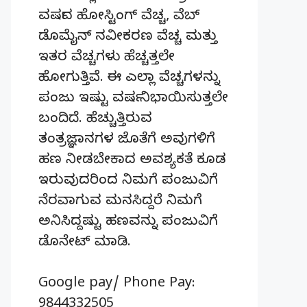
ವರ್ಷದ ಹೋಸ್ಟಿಂಗ್‌ ವೆಚ್ಚ, ವೆಬ್‌
ಡೊಮೈನ್‌ ನವೀಕರಣ ವೆಚ್ಚ ಮತ್ತು
ಇತರ ವೆಚ್ಚಗಳು ಹೆಚ್ಚತ್ತಲೇ
ಹೋಗುತ್ತಿವೆ. ಈ ಎಲ್ಲಾ ವೆಚ್ಚಗಳನ್ನು
ಪಂಜು ಇಷ್ಟು ವರ್ಷ ನಿಭಾಯಿಸುತ್ತಲೇ
ಬಂದಿದೆ. ಹೆಚ್ಚುತ್ತಿರುವ
ತಂತ್ರಜ್ಞಾನಗಳ ಜೊತೆಗೆ ಅವುಗಳಿಗೆ
ಹಣ ನೀಡಬೇಕಾದ ಅವಶ್ಯಕತೆ ಕೂಡ
ಇರುವುದರಿಂದ ನಿಮಗೆ ಪಂಜುವಿಗೆ
ನೆರವಾಗುವ ಮನಸಿದ್ದರೆ ನಿಮಗೆ
ಅನಿಸಿದ್ದಷ್ಟು ಹಣವನ್ನು ಪಂಜುವಿಗೆ
ಡೊನೇಟ್‌ ಮಾಡಿ.
Google pay/ Phone Pay:
9844332505