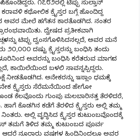
ಕೊಂಡಿದ್ದರು. ೧೭೮೨ರಲ್ಲಿ ಟಿಪ್ಪು ಸುಲ್ತಾನ್
ವಳಿ ಕಥೋಲಿಕ ಕ್ರೈಸ್ತರ ಬಗ್ಗೆ ಹೊಂದಿದ್ದ
ಂದ ಅವರ ಮೇಲೆ ಹಗೆತನ ಕಾರತೊಡಗಿದ. ನಂತರ
ಾರಂಭವಾಯಿತು. ದ್ವೇಷದ ಪ್ರತೀಕವಾಗಿ
ಚ್ಗಳನ್ನು ಟಿಪ್ಪು ದ್ವಂಸಗೊಳಿಸಿದನಲ್ಲದೆ, ಅವರ ಮನೆ
೨೦,೦೦೦ ದಷ್ಟು ಕ್ರೈಸ್ತರನ್ನು ಬಂಧಿಸಿ ತಂದು
ಳೂರಿನಿಂದ ಅವರನ್ನು ಬಂಧಿಸಿ ಕರೆತರುವ ಮಾರ್ಗದ
ಲದೆ, ಕಾಯಿಲೆಯಿಂದ ಬಳಲಿ ಸಾವನ್ನಪ್ಪಿದ್ದರು.
ಕ್ಷೆ ನೀಡತೊಡಗಿದ. ಅನೇಕರನ್ನು ಇಸ್ಲಾಂ ಧರ್ಮಕ್ಕೆ
ಅನೇಕ ಕ್ರೈಸ್ತರು ಸೆರೆಮನೆಯಿಂದ ಹೇಗೋ
ಿಕೊಂಡ ಕೆಲವೊಂದು ಗುಂಪು ಮಲಬಾರಿನತ್ತ ತೆರಳಿದರೆ,
ಹಾಗೆ ಕೊಡಗಿನ ಕಡೆಗೆ ತೆರಳಿದ ಕ್ರೈಸ್ತರು ಅಲ್ಲಿ ತಮ್ಮ
ಿಂತರು. ಅಲ್ಲಿ ವೃದ್ಧಿಸಿದ ಕ್ರೈಸ್ತರ ಕುಟುಂಬವೊಂದಕ್ಕೆ
್ ತಮಗೆ ತಿಳಿದ ತಮ್ಮ ಕುಟುಂಬದ ಪೂರ್ವ
್ದರು. ಆದರೆ ನೂರಾರು ವರ್ಷಗಳ ಹಿಂದಿನಿಂದಲೂ ಅವರ