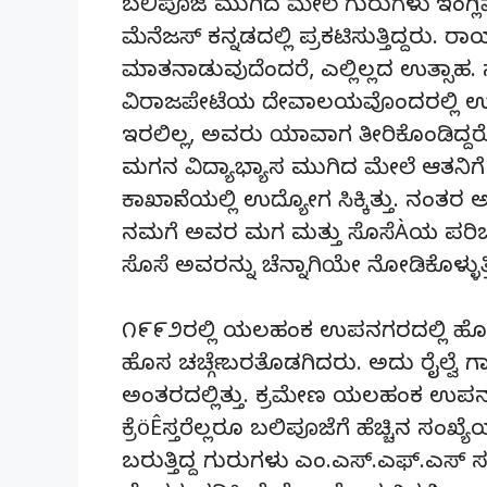
ಬಲಿಪೂಜೆ ಮುಗಿದ ಮೇಲೆ ಗುರುಗಳು ಇಂಗ್ಲಿಷ್‌ನ
ಮೆನೆಜಸ್ ಕನ್ನಡದಲ್ಲಿ ಪ್ರಕಟಿಸುತ್ತಿದ್ದರು.
ಮಾತನಾಡುವುದೆಂದರೆ, ಎಲ್ಲಿಲ್ಲದ ಉತ್ಸಾಹ
ವಿರಾಜಪೇಟೆಯ ದೇವಾಲಯವೊಂದರಲ್ಲಿ ಉಪದೇಶ
ಇರಲಿಲ್ಲ, ಅವರು ಯಾವಾಗ ತೀರಿಕೊಂಡಿದ್ದರೋ 
ಮಗನ ವಿದ್ಯಾಭ್ಯಾಸ ಮುಗಿದ ಮೇಲೆ ಆತನಿಗೆ ಬ
ಕಾರ್ಖಾನೆಯಲ್ಲಿ ಉದ್ಯೋಗ ಸಿಕ್ಕಿತ್ತು. ನಂತರ
ನಮಗೆ ಅವರ ಮಗ ಮತ್ತು ಸೊಸೆÀಯ ಪರಿಚಯವ
ಸೊಸೆ ಅವರನ್ನು ಚೆನ್ನಾಗಿಯೇ ನೋಡಿಕೊಳ್ಳುತ್ತಿ
೧೯೯೨ರಲ್ಲಿ ಯಲಹಂಕ ಉಪನಗರದಲ್ಲಿ ಹೊಸದಾಗ
ಹೊಸ ಚರ್ಚ್ಗೆ ಬರತೊಡಗಿದರು. ಅದು ರೈಲ್ವೆ ಗ
ಅಂತರದಲ್ಲಿತ್ತು. ಕ್ರಮೇಣ ಯಲಹಂಕ ಉಪನಗರ
ಕ್ರೆöÊಸ್ತರೆಲ್ಲರೂ ಬಲಿಪೂಜೆಗೆ ಹೆಚ್ಚಿನ ಸಂಖ
ಬರುತ್ತಿದ್ದ ಗುರುಗಳು ಎಂ.ಎಸ್.ಎಫ್.ಎಸ್