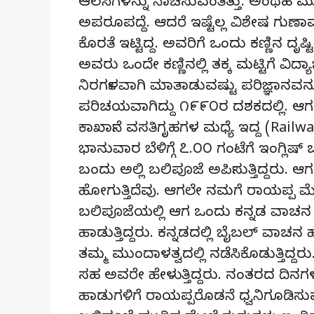
ಆಲಸಿಗಳನ್ನು ನಾಚಿಸುವಂತಿತ್ತು. ಅಂಥಹ ಮು
ಅಪರೂಪದ್ದೆ. ಆದರೆ ಇಷ್ಟೆಲ್ಲ ವಿಶೇಷ ಗು
ಕೊರತೆ ಇಟ್ಟಿದ್ದ. ಅವರಿಗೆ ಒಂದು ಕಣ್ಣಿನ ದೃಷ್
ಅವರು ಒಂದೇ ಕಣ್ಣಿನಲ್ಲಿ ತಕ್ಕ ಮಟ್ಟಿಗೆ ವಿದ್ಯಾ
ನಿರರ್ಗಳವಾಗಿ ಮಾತಾಡುವಷ್ಟು ಪರಿಜ್ಞಾನವನ್
ಪರಿಚಯವಾಗಿದ್ದು ೧೯೯೦ರ ದಶಕದಲ್ಲಿ. ಆಗ ಅಲ್ಲಿ
ಕಾರ್ಖಾನೆ ವಸತಿಗೃಹಗಳ ಮಧ್ಯೆ ಇದ್ದ (Railw
ಭಾನುವಾರ ಬೆಳಿಗ್ಗೆ ೭.೦೦ ಗಂಟೆಗೆ ಇಂಗ್ಲಿಷ್ 
ಬಂದು ಅಲ್ಲಿ ಬಲಿಪೂಜೆ ಅರ್ಪಿಸುತ್ತಿದ್ದರು
ಹೋಗುತ್ತಿದೆವು. ಆಗಲೇ ನಮಗೆ ರಾಯಪ್ಪ ಮೆನ
ಬಲಿಪೂಜೆಯಲ್ಲಿ ಆಗ ಒಂದು ಕನ್ನಡ ವಾಚನ 
ಹಾಡುತ್ತಿದ್ದರು. ಕನ್ನಡದಲ್ಲಿ ಬೈಬಲ್ ವಾಚ
ತಮ್ಮ ಮುಂದಾಳತ್ವದಲ್ಲಿ ನಡೆಸಿಕೊಡುತ್ತಿದ್ದರು. 
ಸಹ ಅವರೇ ಹೇಳುತ್ತಿದ್ದರು. ನಂತರದ ದಿನಗಳ
ಹಾಡುಗಳಿಗೆ ರಾಯಪ್ಪರೊಡನೆ ಧ್ವನಿಗೂಡಿಸುವ