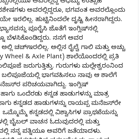
ಪ್ಪಿನಲ್ಲಿಯೂ ಅವರಲ್ಲಿದ್ದ ಅಧಮ್ಯ ಉತ್ಸಾಹ
ಣಾವಶೇಷಗಳು ಅವರಲ್ಲಿದ್ದರೂ, ಭಗವಂತ ಅವರಲ್ಲೊಂದು
ಟಿಯೇ ಇರಲಿಲ್ಲ. ಹುಟ್ಟಿನಿಂದಲೇ ದೃಷ್ಟಿ ಹೀನರಾಗಿದ್ದರು.
ಭ್ಯಾಸವನ್ನು ಪೂರೈಸಿ ಜೊತೆಗೆ ಇಂಗ್ಲಿಷ್‌ನಲ್ಲಿ
ನೂ ಬೆಳಸಿಕೊಂಡಿದ್ದರು. ನನಗೆ ಅವರ
 ಚರ್ಚ್ ಇರಲಿಲ್ಲ. ಅಲ್ಲಿನ ರೈಲ್ವೆ ಗಾಲಿ ಮತ್ತು ಅಚ್ಚು
ay Wheel & Axle Plant) ಶಾಲೆಯೊಂದರಲ್ಲಿ ಪ್ರತಿ
ಬಲಿಪೂಜೆ ಜರುಗುತ್ತಿತ್ತು. ಗುರುಗಳು ಮಲ್ಲೇಶ್ವರಂನಿಂದ
. ಆಗ ಬಲಿಪೂಜೆಯಲ್ಲಿ ಭಾಗವಹಿಸಲು ನಾವು ಆ ಶಾಲೆಗೆ
ೆಜಸ್‌ರ ಪರಿಚಯವಾಗಿದ್ದು. ಇಂಗ್ಲಿಷ್
ಹಾಗು ಒಂದೆರಡು ಕನ್ನಡ ಹಾಡುಗಳನ್ನು ಮಾತ್ರ
ನ ಹಾಗು ಕನ್ನಡದ ಹಾಡುಗಳನ್ನು ರಾಯಪ್ಪ ಮನೆಜಸ್‌ರೇ
ಒಮ್ಮೊಮ್ಮೆ ಕನ್ನಡದಲ್ಲಿ ವಿಶ್ವಾಸಿಗಳ ಪ್ರಾರ್ಥನೆಯನ್ನು
ಲ್ಲಿ ಬೈಬಲ್ ವಾಚನ ಓದುವುದರಲ್ಲಿ ಮತ್ತು
ಲ್ಲಿ ನನ್ನ ಪತ್ನಿಯೂ ಅವರಿಗೆ ಜತೆಯಾದಳು.