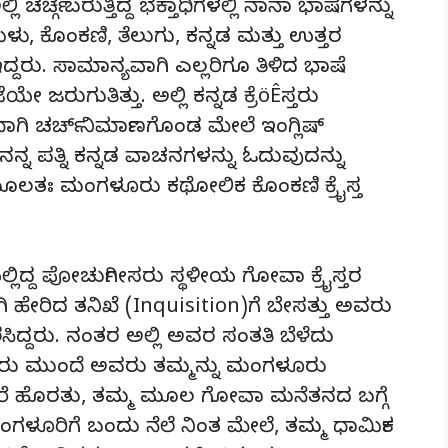
 ಚರ್ಚ್ಗೆ ಬರುತ್ತಿದ್ದ ಭಕ್ತಾಧಿಗಳಲ್ಲಿ ನಾನಾ ಭಾಷೆಗಳನ್ನು
 ಕೊಂಕಣಿ, ತೆಲುಗು, ಕನ್ನಡ ಮತ್ತು ಉತ್ತರ
ು. ಸಾಮಾನ್ಯವಾಗಿ ಎಲ್ಲರಿಗೂ ತಿಳಿದ ಭಾಷೆ
ೇ ಜರುಗುತಿತ್ತು. ಅಲ್ಲಿ ಕನ್ನಡ ಕ್ರೆöÊಸ್ತರು
ದಾಗಿ ಚರ್ಚ್ ನಿರ್ಮಾಣಗೊಂಡ ಮೇಲೆ ಇಂಗ್ಲಿಷ್
ನ್ನ ಪತ್ನಿ ಕನ್ನಡ ವಾಚನಗಳನ್ನು ಓದುವುದನ್ನು
ೂಲತಃ ಮಂಗಳೂರು ಕಥೋಲಿಕ ಕೊಂಕಣಿ ಕ್ರೈಸ್ತ
ಿದ್ದ ಪೋರ್ಚುಗೀಸರು ಸ್ಥಳೀಯ ಗೋವಾ ಕ್ರೈಸ್ತರ
ಹೇರಿದ ತನಿಖೆ (Inquisition)ಗೆ ಬೇಸತ್ತು ಅವರು
ದ್ದರು. ನಂತರ ಅಲ್ಲಿ ಅವರ ಸಂತತಿ ಬೆಳೆದು
್ದ ಅವರು ಮುಂದೆ ಅವರು ತಮ್ಮನ್ನು ಮಂಗಳೂರು
ಂಡರೆ ಹೊರತು, ತಮ್ಮ ಮೂಲ ಗೋವಾ ಮನೆತನದ ಬಗ್ಗೆ
ಗಳೂರಿಗೆ ಬಂದು ನೆಲೆ ನಿಂತ ಮೇಲೆ, ತಮ್ಮ ಧಾರ್ಮಿಕ