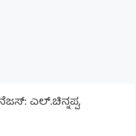
್: ಎಲ್.ಚಿನ್ನಪ್ಪ,