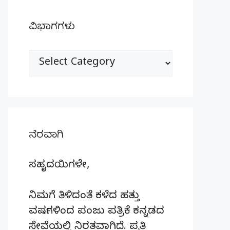
ವಿಭಾಗಗಳು
ವಿಭಾಗಗಳು
ನೆರವಾಗಿ
ಸಹೃದಯಿಗಳೇ,
ನಿಮಗೆ ತಿಳಿದಂತೆ ಕಳೆದ ಹತ್ತು
ವರ್ಷಗಳಿಂದ ಪಂಜು ಪತ್ರಿಕೆ ಕನ್ನಡದ
ಸೇವೆಯಲ್ಲಿ ನಿರತವಾಗಿದೆ. ಪ್ರತಿ