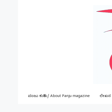
Skip
to
content
ಪಂಜು ಕುರಿತು/ About Panju magazine
ಲೇಖನ ಕ