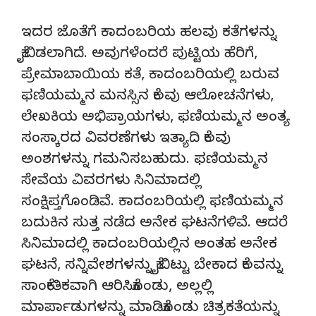
ಇದರ ಜೊತೆಗೆ ಕಾದಂಬರಿಯ ಹಲವು ಕತೆಗಳನ್ನು
ಕೈಬಿಡಲಾಗಿದೆ. ಅವುಗಳೆಂದರೆ ಪುಟ್ಟಿಯ ಹೆರಿಗೆ,
ಪ್ರೇಮಾಬಾಯಿಯ ಕತೆ, ಕಾದಂಬರಿಯಲ್ಲಿ ಬರುವ
ಫಣಿಯಮ್ಮನ ಮನಸ್ಸಿನ ಕೆಲವು ಆಲೋಚನೆಗಳು,
ಲೇಖಕಿಯ ಅಭಿಪ್ರಾಯಗಳು, ಫಣಿಯಮ್ಮನ ಅಂತ್ಯ
ಸಂಸ್ಕಾರದ ವಿವರಣೆಗಳು ಇತ್ಯಾದಿ ಕೆಲವು
ಅಂಶಗಳನ್ನು ಗಮನಿಸಬಹುದು. ಫಣಿಯಮ್ಮನ
ಸೇವೆಯ ವಿವರಗಳು ಸಿನಿಮಾದಲ್ಲಿ
ಸಂಕ್ಷಿಪ್ತಗೊಂಡಿವೆ. ಕಾದಂಬರಿಯಲ್ಲಿ ಫಣಿಯಮ್ಮನ
ಬದುಕಿನ ಸುತ್ತ ನಡೆದ ಅನೇಕ ಘಟನೆಗಳಿವೆ. ಆದರೆ
ಸಿನಿಮಾದಲ್ಲಿ ಕಾದಂಬರಿಯಲ್ಲಿನ ಅಂತಹ ಅನೇಕ
ಘಟನೆ, ಸನ್ನಿವೇಶಗಳನ್ನು ಕೈಬಿಟ್ಟು ಬೇಕಾದ ಕೆಲವನ್ನು
ಸಾಂಕೇತಿಕವಾಗಿ ಆರಿಸಿಕೊಂಡು, ಅಲ್ಲಲ್ಲಿ
ಮಾರ್ಪಾಡುಗಳನ್ನು ಮಾಡಿಕೊಂಡು ಚಿತ್ರಕತೆಯನ್ನು