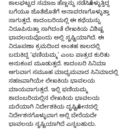
ಕಾಲಘಟ್ಟದ ಸಮಾಜ ಹೆಣ್ಣನ್ನು ನಡೆಸಿಕೊಳ್ಳುತ್ತಿದ್ದ
ಬಗೆಯೂ ಜೊತೆಜೊತೆಗೆ ಅನಾವರಣಗೊಳ್ಳುತ್ತಾ
ಸಾಗುತ್ತದೆ. ಕಾದಂಬರಿಯಲ್ಲಿ ಈ ಕಥೆಯನ್ನು
ನಿರೂಪಿಸುತ್ತಾ ಸಾಗಿದಂತೆ ಲೇಖಕಿಯ ವಿಶಿಷ್ಟ
ಭಾವಲಯವೊಂದು ಅಲ್ಲಿ ಸೃಷ್ಟಿಯಾಗಿದೆ. ಈ
ನಿರೂಪಣಾ ಕ್ರಮದಿಂದ ಅಂತಹ ಕಾಲದಲ್ಲಿ
ಬದುಕಿದ್ದ ‘ಫಣಿಯಮ್ಮ’ ಎಂಬ ಪಾತ್ರದ ಕುರಿತು
ಅನುಕಂಪ ಮೂಡುತ್ತದೆ. ಕಾದಂಬರಿ ಸಿನಿಮಾ
ಆಗುವಾಗ ಸಮೂಹ ಮಾಧ್ಯಮವಾದ ಸಿನಿಮಾದಲ್ಲಿ
ಸಹಜವಾಗಿಯೇ ಲೇಖಕಿಯ ಭಾವಲಯ
ಮಾಯವಾಗುತ್ತದೆ. ಇಲ್ಲಿ ಫಣಿಯಮ್ಮ
ಕಾದಂಬರಿಯಲ್ಲಿನ ಲೇಖಕಿಯ ಭಾವಲಯ
ಮರೆಯಾಗಿ ನಿರ್ದೇಶಕಿಯ ದೃಷ್ಟಿಕೋನದಲ್ಲಿ
ನಿರ್ದೇಶನಗೊಳ್ಳುವಾಗ ಅಲ್ಲಿ ಬೇರೆಯದೇ
ಭಾವಲಯ ಸೃಷ್ಟಿಯಾಗಿದೆ ಎನ್ನಬಹುದು.