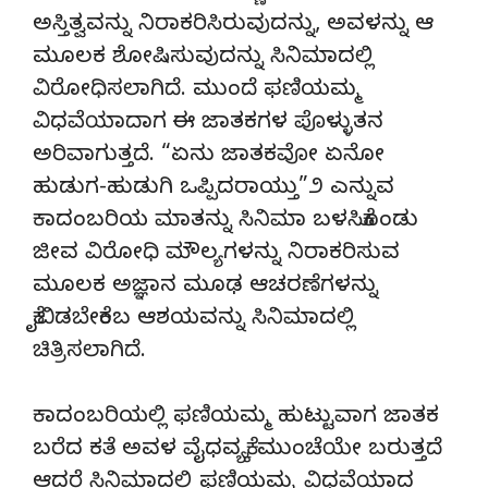
ಅಸ್ತಿತ್ವವನ್ನು ನಿರಾಕರಿಸಿರುವುದನ್ನು, ಅವಳನ್ನು ಆ
ಮೂಲಕ ಶೋಷಿಸುವುದನ್ನು ಸಿನಿಮಾದಲ್ಲಿ
ವಿರೋಧಿಸಲಾಗಿದೆ. ಮುಂದೆ ಫಣಿಯಮ್ಮ
ವಿಧವೆಯಾದಾಗ ಈ ಜಾತಕಗಳ ಪೊಳ್ಳುತನ
ಅರಿವಾಗುತ್ತದೆ. “ಏನು ಜಾತಕವೋ ಏನೋ
ಹುಡುಗ-ಹುಡುಗಿ ಒಪ್ಪಿದರಾಯ್ತು”೨ ಎನ್ನುವ
ಕಾದಂಬರಿಯ ಮಾತನ್ನು ಸಿನಿಮಾ ಬಳಸಿಕೊಂಡು
ಜೀವ ವಿರೋಧಿ ಮೌಲ್ಯಗಳನ್ನು ನಿರಾಕರಿಸುವ
ಮೂಲಕ ಅಜ್ಞಾನ ಮೂಢ ಆಚರಣೆಗಳನ್ನು
ಕೈಬಿಡಬೇಕೆಂಬ ಆಶಯವನ್ನು ಸಿನಿಮಾದಲ್ಲಿ
ಚಿತ್ರಿಸಲಾಗಿದೆ.
ಕಾದಂಬರಿಯಲ್ಲಿ ಫಣಿಯಮ್ಮ ಹುಟ್ಟುವಾಗ ಜಾತಕ
ಬರೆದ ಕತೆ ಅವಳ ವೈಧವ್ಯಕ್ಕೆ ಮುಂಚೆಯೇ ಬರುತ್ತದೆ
ಆದರೆ ಸಿನಿಮಾದಲ್ಲಿ ಫಣಿಯಮ್ಮ ವಿಧವೆಯಾದ