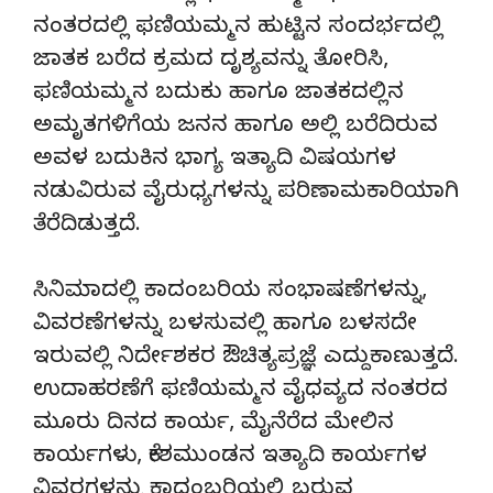
ನಂತರದಲ್ಲಿ ಫಣಿಯಮ್ಮನ ಹುಟ್ಟಿನ ಸಂದರ್ಭದಲ್ಲಿ
ಜಾತಕ ಬರೆದ ಕ್ರಮದ ದೃಶ್ಯವನ್ನು ತೋರಿಸಿ,
ಫಣಿಯಮ್ಮನ ಬದುಕು ಹಾಗೂ ಜಾತಕದಲ್ಲಿನ
ಅಮೃತಗಳಿಗೆಯ ಜನನ ಹಾಗೂ ಅಲ್ಲಿ ಬರೆದಿರುವ
ಅವಳ ಬದುಕಿನ ಭಾಗ್ಯ ಇತ್ಯಾದಿ ವಿಷಯಗಳ
ನಡುವಿರುವ ವೈರುಧ್ಯಗಳನ್ನು ಪರಿಣಾಮಕಾರಿಯಾಗಿ
ತೆರೆದಿಡುತ್ತದೆ.
ಸಿನಿಮಾದಲ್ಲಿ ಕಾದಂಬರಿಯ ಸಂಭಾಷಣೆಗಳನ್ನು,
ವಿವರಣೆಗಳನ್ನು ಬಳಸುವಲ್ಲಿ ಹಾಗೂ ಬಳಸದೇ
ಇರುವಲ್ಲಿ ನಿರ್ದೇಶಕರ ಔಚಿತ್ಯಪ್ರಜ್ಞೆ ಎದ್ದುಕಾಣುತ್ತದೆ.
ಉದಾಹರಣೆಗೆ ಫಣಿಯಮ್ಮನ ವೈಧವ್ಯದ ನಂತರದ
ಮೂರು ದಿನದ ಕಾರ್ಯ, ಮೈನೆರೆದ ಮೇಲಿನ
ಕಾರ್ಯಗಳು, ಕೇಶಮುಂಡನ ಇತ್ಯಾದಿ ಕಾರ್ಯಗಳ
ವಿವರಗಳನ್ನು ಕಾದಂಬರಿಯಲ್ಲಿ ಬರುವ