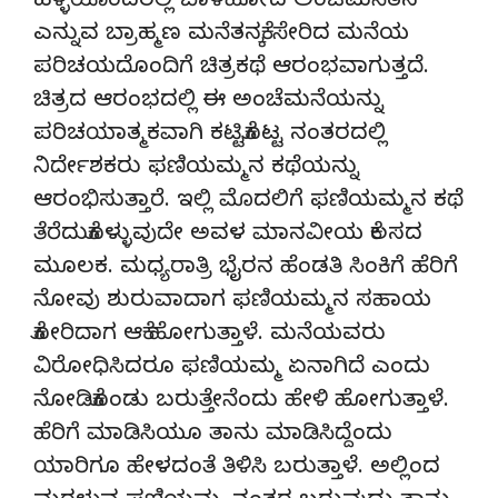
ಹಳ್ಳಿಯೊಂದರಲ್ಲಿ ಬಾಳಿಹೋದ ಅಂಚೆಮನೆತನ
ಎನ್ನುವ ಬ್ರಾಹ್ಮಣ ಮನೆತನಕ್ಕೆ ಸೇರಿದ ಮನೆಯ
ಪರಿಚಯದೊಂದಿಗೆ ಚಿತ್ರಕಥೆ ಆರಂಭವಾಗುತ್ತದೆ.
ಚಿತ್ರದ ಆರಂಭದಲ್ಲಿ ಈ ಅಂಚೆಮನೆಯನ್ನು
ಪರಿಚಯಾತ್ಮಕವಾಗಿ ಕಟ್ಟಿಕೊಟ್ಟ ನಂತರದಲ್ಲಿ
ನಿರ್ದೇಶಕರು ಫಣಿಯಮ್ಮನ ಕಥೆಯನ್ನು
ಆರಂಭಿಸುತ್ತಾರೆ. ಇಲ್ಲಿ ಮೊದಲಿಗೆ ಫಣಿಯಮ್ಮನ ಕಥೆ
ತೆರೆದುಕೊಳ್ಳುವುದೇ ಅವಳ ಮಾನವೀಯ ಕೆಲಸದ
ಮೂಲಕ. ಮಧ್ಯರಾತ್ರಿ ಭೈರನ ಹೆಂಡತಿ ಸಿಂಕಿಗೆ ಹೆರಿಗೆ
ನೋವು ಶುರುವಾದಾಗ ಫಣಿಯಮ್ಮನ ಸಹಾಯ
ಕೋರಿದಾಗ ಆಕೆ ಹೋಗುತ್ತಾಳೆ. ಮನೆಯವರು
ವಿರೋಧಿಸಿದರೂ ಫಣಿಯಮ್ಮ ಏನಾಗಿದೆ ಎಂದು
ನೋಡಿಕೊಂಡು ಬರುತ್ತೇನೆಂದು ಹೇಳಿ ಹೋಗುತ್ತಾಳೆ.
ಹೆರಿಗೆ ಮಾಡಿಸಿಯೂ ತಾನು ಮಾಡಿಸಿದ್ದೆಂದು
ಯಾರಿಗೂ ಹೇಳದಂತೆ ತಿಳಿಸಿ ಬರುತ್ತಾಳೆ. ಅಲ್ಲಿಂದ