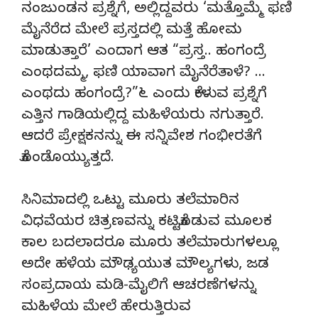
ನಂಜುಂಡನ ಪ್ರಶ್ನೆಗೆ, ಅಲ್ಲಿದ್ದವರು ‘ಮತ್ತೊಮ್ಮೆ ಫಣಿ
ಮೈನೆರೆದ ಮೇಲೆ ಪ್ರಸ್ತದಲ್ಲಿ ಮತ್ತೆ ಹೋಮ
ಮಾಡುತ್ತಾರೆ’ ಎಂದಾಗ ಆತ “ಪ್ರಸ್ತ.. ಹಂಗಂದ್ರೆ
ಎಂಥದಮ್ಮ, ಫಣಿ ಯಾವಾಗ ಮೈನೆರೆತಾಳೆ? …
ಎಂಥದು ಹಂಗಂದ್ರೆ?”೬ ಎಂದು ಕೇಳುವ ಪ್ರಶ್ನೆಗೆ
ಎತ್ತಿನ ಗಾಡಿಯಲ್ಲಿದ್ದ ಮಹಿಳೆಯರು ನಗುತ್ತಾರೆ.
ಆದರೆ ಪ್ರೇಕ್ಷಕನನ್ನು ಈ ಸನ್ನಿವೇಶ ಗಂಭೀರತೆಗೆ
ಕೊಂಡೊಯ್ಯುತ್ತದೆ.
ಸಿನಿಮಾದಲ್ಲಿ ಒಟ್ಟು ಮೂರು ತಲೆಮಾರಿನ
ವಿಧವೆಯರ ಚಿತ್ರಣವನ್ನು ಕಟ್ಟಿಕೊಡುವ ಮೂಲಕ
ಕಾಲ ಬದಲಾದರೂ ಮೂರು ತಲೆಮಾರುಗಳಲ್ಲೂ
ಅದೇ ಹಳೆಯ ಮೌಢ್ಯಯುತ ಮೌಲ್ಯಗಳು, ಜಡ
ಸಂಪ್ರದಾಯ ಮಡಿ-ಮೈಲಿಗೆ ಆಚರಣೆಗಳನ್ನು
ಮಹಿಳೆಯ ಮೇಲೆ ಹೇರುತ್ತಿರುವ