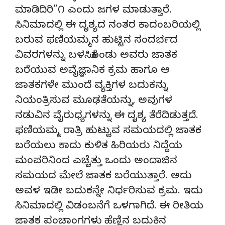
ಮಾಡಿದಿರಿ”೧ ಎಂದು ಜಗಳ ಮಾಡುತ್ತಾರೆ.
ಸಿನಿಮಾದಲ್ಲಿ ಈ ದೃಶ್ಯದ ನಂತರ ಕಾದಂಬರಿಯಲ್ಲಿ
ಬರುವ ಫಣಿಯಮ್ಮನ ಹುಟ್ಟಿನ ಸಂದರ್ಭದ
ವಿವರಗಳನ್ನು ಬಳಸಿಕೊಂಡು ಅವರು ಜಾತಕ
ಬರೆಯುವ ಅವೈಜ್ಞಾನಿಕ ಕ್ರಮ ಹಾಗೂ ಆ
ಜಾತಕಗಳೇ ಮುಂದೆ ವ್ಯಕ್ತಿಗಳ ಬದುಕನ್ನು
ನಿಯಂತ್ರಿಸುವ ಮೂಢತೆಯನ್ನು, ಅವುಗಳ
ನಡುವಿನ ವೈರುಧ್ಯಗಳನ್ನು ಈ ದೃಶ್ಯ ತೆರೆದಿಡುತ್ತದೆ.
ಫಣಿಯಮ್ಮ ರಾತ್ರಿ ಹುಟ್ಟುವ ಸಮಯದಲ್ಲಿ ಜಾತಕ
ಬರೆಯಲು ಕಾದು ಕುಳಿತ ಹಿರಿಯರು ನಿದ್ದೆಯ
ಮಂಪರಿನಿಂದ ಎಚ್ಚೆತ್ತು ಒಂದು ಅಂದಾಜಿನ
ಸಮಯದ ಮೇಲೆ ಜಾತಕ ಬರೆಯುತ್ತಾರೆ. ಅದು
ಅವಳ ಇಡೀ ಬದುಕನ್ನೇ ನಿರ್ಧರಿಸುವ ಕ್ರಮ. ಇದು
ಸಿನಿಮಾದಲ್ಲಿ ವಿಡಂಬನೆಗೆ ಒಳಗಾಗಿದೆ. ಈ ರೀತಿಯ
ಜಾತಕ ಪಂಚಾಂಗಗಳು ಹೆಣ್ಣಿನ ಬದುಕಿನ