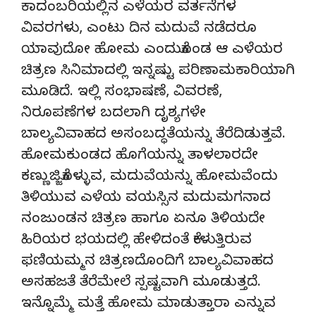
ಕಾದಂಬರಿಯಲ್ಲಿನ ಎಳೆಯರ ವರ್ತನೆಗಳ
ವಿವರಗಳು, ಎಂಟು ದಿನ ಮದುವೆ ನಡೆದರೂ
ಯಾವುದೋ ಹೋಮ ಎಂದುಕೊಂಡ ಆ ಎಳೆಯರ
ಚಿತ್ರಣ ಸಿನಿಮಾದಲ್ಲಿ ಇನ್ನಷ್ಟು ಪರಿಣಾಮಕಾರಿಯಾಗಿ
ಮೂಡಿದೆ. ಇಲ್ಲಿ ಸಂಭಾಷಣೆ, ವಿವರಣೆ,
ನಿರೂಪಣೆಗಳ ಬದಲಾಗಿ ದೃಶ್ಯಗಳೇ
ಬಾಲ್ಯವಿವಾಹದ ಅಸಂಬದ್ಧತೆಯನ್ನು ತೆರೆದಿಡುತ್ತವೆ.
ಹೋಮಕುಂಡದ ಹೊಗೆಯನ್ನು ತಾಳಲಾರದೇ
ಕಣ್ಣುಜ್ಜಿಕೊಳ್ಳುವ, ಮದುವೆಯನ್ನು ಹೋಮವೆಂದು
ತಿಳಿಯುವ ಎಳೆಯ ವಯಸ್ಸಿನ ಮದುಮಗನಾದ
ನಂಜುಂಡನ ಚಿತ್ರಣ ಹಾಗೂ ಏನೂ ತಿಳಿಯದೇ
ಹಿರಿಯರ ಭಯದಲ್ಲಿ ಹೇಳಿದಂತೆ ಕೇಳುತ್ತಿರುವ
ಫಣಿಯಮ್ಮನ ಚಿತ್ರಣದೊಂದಿಗೆ ಬಾಲ್ಯವಿವಾಹದ
ಅಸಹಜತೆ ತೆರೆಮೇಲೆ ಸ್ಪಷ್ಟವಾಗಿ ಮೂಡುತ್ತದೆ.
ಇನ್ನೊಮ್ಮೆ ಮತ್ತೆ ಹೋಮ ಮಾಡುತ್ತಾರಾ ಎನ್ನುವ