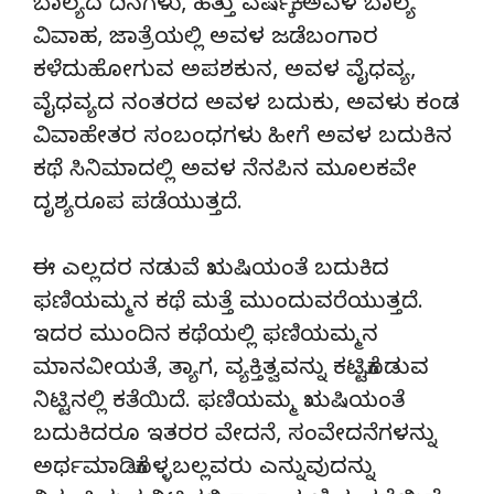
ಬಾಲ್ಯದ ದಿನಗಳು, ಹತ್ತು ವರ್ಷಕ್ಕೆ ಅವಳ ಬಾಲ್ಯ
ವಿವಾಹ, ಜಾತ್ರೆಯಲ್ಲಿ ಅವಳ ಜಡೆಬಂಗಾರ
ಕಳೆದುಹೋಗುವ ಅಪಶಕುನ, ಅವಳ ವೈಧವ್ಯ,
ವೈಧವ್ಯದ ನಂತರದ ಅವಳ ಬದುಕು, ಅವಳು ಕಂಡ
ವಿವಾಹೇತರ ಸಂಬಂಧಗಳು ಹೀಗೆ ಅವಳ ಬದುಕಿನ
ಕಥೆ ಸಿನಿಮಾದಲ್ಲಿ ಅವಳ ನೆನಪಿನ ಮೂಲಕವೇ
ದೃಶ್ಯರೂಪ ಪಡೆಯುತ್ತದೆ.
ಈ ಎಲ್ಲದರ ನಡುವೆ ಋಷಿಯಂತೆ ಬದುಕಿದ
ಫಣಿಯಮ್ಮನ ಕಥೆ ಮತ್ತೆ ಮುಂದುವರೆಯುತ್ತದೆ.
ಇದರ ಮುಂದಿನ ಕಥೆಯಲ್ಲಿ ಫಣಿಯಮ್ಮನ
ಮಾನವೀಯತೆ, ತ್ಯಾಗ, ವ್ಯಕ್ತಿತ್ವವನ್ನು ಕಟ್ಟಿಕೊಡುವ
ನಿಟ್ಟಿನಲ್ಲಿ ಕತೆಯಿದೆ. ಫಣಿಯಮ್ಮ ಋಷಿಯಂತೆ
ಬದುಕಿದರೂ ಇತರರ ವೇದನೆ, ಸಂವೇದನೆಗಳನ್ನು
ಅರ್ಥಮಾಡಿಕೊಳ್ಳಬಲ್ಲವರು ಎನ್ನುವುದನ್ನು