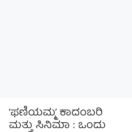
‘ಫಣಿಯಮ್ಮ’ ಕಾದಂಬರಿ
ಮತ್ತು ಸಿನಿಮಾ : ಒಂದು