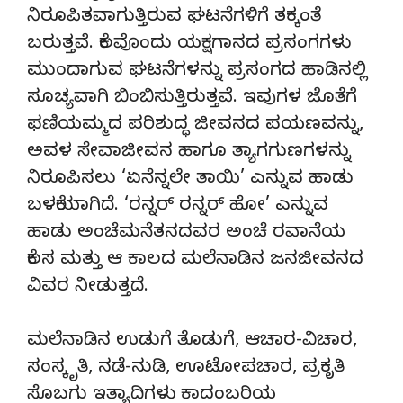
ನಿರೂಪಿತವಾಗುತ್ತಿರುವ ಘಟನೆಗಳಿಗೆ ತಕ್ಕಂತೆ
ಬರುತ್ತವೆ. ಕೆಲವೊಂದು ಯಕ್ಷಗಾನದ ಪ್ರಸಂಗಗಳು
ಮುಂದಾಗುವ ಘಟನೆಗಳನ್ನು ಪ್ರಸಂಗದ ಹಾಡಿನಲ್ಲಿ
ಸೂಚ್ಯವಾಗಿ ಬಿಂಬಿಸುತ್ತಿರುತ್ತವೆ. ಇವುಗಳ ಜೊತೆಗೆ
ಫಣಿಯಮ್ಮದ ಪರಿಶುದ್ಧ ಜೀವನದ ಪಯಣವನ್ನು,
ಅವಳ ಸೇವಾಜೀವನ ಹಾಗೂ ತ್ಯಾಗಗುಣಗಳನ್ನು
ನಿರೂಪಿಸಲು ‘ಏನೆನ್ನಲೇ ತಾಯಿ’ ಎನ್ನುವ ಹಾಡು
ಬಳಕೆಯಾಗಿದೆ. ‘ರನ್ನರ್ ರನ್ನರ್ ಹೋ’ ಎನ್ನುವ
ಹಾಡು ಅಂಚೆಮನೆತನದವರ ಅಂಚೆ ರವಾನೆಯ
ಕೆಲಸ ಮತ್ತು ಆ ಕಾಲದ ಮಲೆನಾಡಿನ ಜನಜೀವನದ
ವಿವರ ನೀಡುತ್ತದೆ.
ಮಲೆನಾಡಿನ ಉಡುಗೆ ತೊಡುಗೆ, ಆಚಾರ-ವಿಚಾರ,
ಸಂಸ್ಕೃತಿ, ನಡೆ-ನುಡಿ, ಊಟೋಪಚಾರ, ಪ್ರಕೃತಿ
ಸೊಬಗು ಇತ್ಯಾದಿಗಳು ಕಾದಂಬರಿಯ