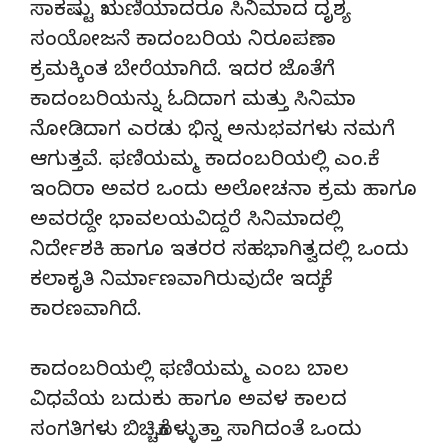
ಸಾಕಷ್ಟು ಋಣಿಯಾದರೂ ಸಿನಿಮಾದ ದೃಶ್ಯ
ಸಂಯೋಜನೆ ಕಾದಂಬರಿಯ ನಿರೂಪಣಾ
ಕ್ರಮಕ್ಕಿಂತ ಬೇರೆಯಾಗಿದೆ. ಇದರ ಜೊತೆಗೆ
ಕಾದಂಬರಿಯನ್ನು ಓದಿದಾಗ ಮತ್ತು ಸಿನಿಮಾ
ನೋಡಿದಾಗ ಎರಡು ಭಿನ್ನ ಅನುಭವಗಳು ನಮಗೆ
ಆಗುತ್ತವೆ. ಫಣಿಯಮ್ಮ ಕಾದಂಬರಿಯಲ್ಲಿ ಎಂ.ಕೆ.
ಇಂದಿರಾ ಅವರ ಒಂದು ಅಲೋಚನಾ ಕ್ರಮ ಹಾಗೂ
ಅವರದ್ದೇ ಭಾವಲಯವಿದ್ದರೆ ಸಿನಿಮಾದಲ್ಲಿ
ನಿರ್ದೇಶಕಿ ಹಾಗೂ ಇತರರ ಸಹಭಾಗಿತ್ವದಲ್ಲಿ ಒಂದು
ಕಲಾಕೃತಿ ನಿರ್ಮಾಣವಾಗಿರುವುದೇ ಇದಕ್ಕೆ
ಕಾರಣವಾಗಿದೆ.
ಕಾದಂಬರಿಯಲ್ಲಿ ಫಣಿಯಮ್ಮ ಎಂಬ ಬಾಲ
ವಿಧವೆಯ ಬದುಕು ಹಾಗೂ ಅವಳ ಕಾಲದ
ಸಂಗತಿಗಳು ಬಿಚ್ಚಿಕೊಳ್ಳುತ್ತಾ ಸಾಗಿದಂತೆ ಒಂದು