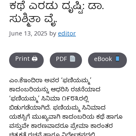
ಕಥೆ ಎರಡು ದೃಷ್ಟಿ: ಡಾ.
ಸುಶ್ಮಿತಾ ವೈ.
June 13, 2025
by
editor
Print 🖨
PDF
eBook
ಎಂ.ಕೆ. ಇಂದಿರಾ ಅವರ ‘ಫಣಿಯಮ್ಮ’
ಕಾದಂಬರಿಯನ್ನು ಆಧರಿಸಿ ರಚನೆಯಾದ
‘ಫಣಿಯಮ್ಮ’ ಸಿನಿಮಾ ೧೯೮೩ರಲ್ಲಿ
ಬಿಡುಗಡೆಯಾಗಿದೆ. ಫಣಿಯಮ್ಮ ಸಿನಿಮಾದ
ಯಶಸ್ಸಿಗೆ ಮುಖ್ಯವಾಗಿ ಕಾದಂಬರಿಯ ಕಥೆ ಹಾಗೂ
ವಸ್ತುವೇ ಕಾರಣವಾದರೂ ಪ್ರೇಮಾ ಕಾರಂತರ