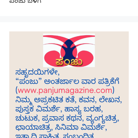
ಪಂಜು ಬಳಗ