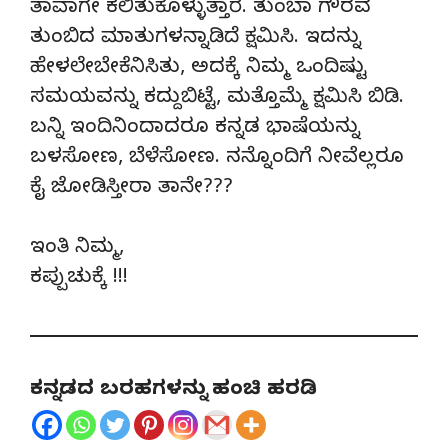
ತಾವಾಗೇ ಕಲಿತುಕೊಳ್ಳುತ್ತಾರೆ. ತುಂಬಾ ಗೌರವ
ತುಂಬಿದ ಮಾತುಗಳನ್ನಾಡಿದೆ ಕ್ಷಮಿಸಿ. ಇದನ್ನು
ಹೇಳಲೇಬೇಕೆನಿಸಿತು, ಅದಕ್ಕೆ ನಿಮ್ಮ ಒಂದಿಷ್ಟು
ಸಮಯವನ್ನು ಕದ್ದುಬಿಟ್ಟೆ, ಮತ್ತೊಮ್ಮೆ ಕ್ಷಮಿಸಿ ಬಿಡಿ.
ಬನ್ನಿ ಇಂದಿನಿಂದಾದರೂ ಕನ್ನಡ ಭಾಷೆಯನ್ನು
ಬಳಸೋಣ, ಬೆಳೆಸೋಣ. ನನ್ನೊಂದಿಗೆ ನೀವೆಲ್ಲರೂ
ಕೈ ಜೋಡಿಸ್ತೀರಾ ತಾನೇ???
ಇಂತಿ ನಿಮ್ಮ,
ಕಪ್ಪುಚುಕ್ಕೆ !!!
ಕನ್ನಡದ ಬರಹಗಳನ್ನು ಹಂಚಿ ಹರಡಿ