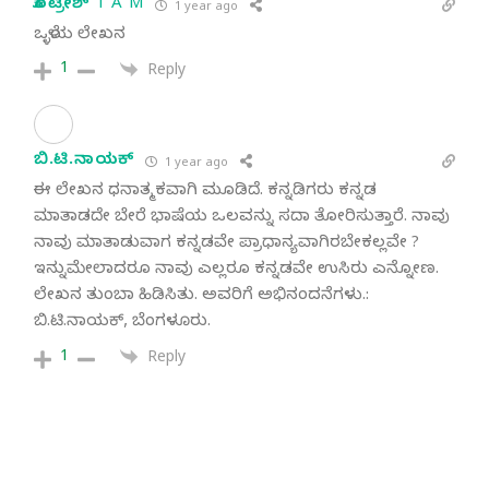
ಕೊಟ್ರೇಶ್ T A M
1 year ago
ಒಳ್ಳೆಯ ಲೇಖನ
1
Reply
ಬಿ.ಟಿ.ನಾಯಕ್
1 year ago
ಈ ಲೇಖನ ಧನಾತ್ಮಕವಾಗಿ ಮೂಡಿದೆ. ಕನ್ನಡಿಗರು ಕನ್ನಡ
ಮಾತಾಡದೇ ಬೇರೆ ಭಾಷೆಯ ಒಲವನ್ನು ಸದಾ ತೋರಿಸುತ್ತಾರೆ. ನಾವು
ನಾವು ಮಾತಾಡುವಾಗ ಕನ್ನಡವೇ ಪ್ರಾಧಾನ್ಯವಾಗಿರಬೇಕಲ್ಲವೇ ?
ಇನ್ನುಮೇಲಾದರೂ ನಾವು ಎಲ್ಲರೂ ಕನ್ನಡವೇ ಉಸಿರು ಎನ್ನೋಣ.
ಲೇಖನ ತುಂಬಾ ಹಿಡಿಸಿತು. ಅವರಿಗೆ ಅಭಿನಂದನೆಗಳು.:
ಬಿ.ಟಿ.ನಾಯಕ್, ಬೆಂಗಳೂರು.
1
Reply