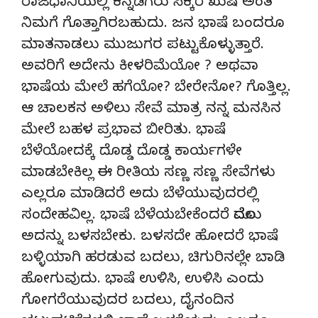
ರಾಜಧಾನಿಯಲ್ಲಿ ಕನ್ನಡಿಗರು ಸಿಕ್ಕರೆ ಖುಷಿ ಅಂತ
ನಿಮಗೆ ಗೊತ್ತಾಗಿರಬಹುದು. ಜನ ಭಾಷೆ ಬಂದರೂ
ಮಾತನಾಡಲು ಮುಜುಗರ ಪಟ್ಟುಕೊಳ್ಳುತ್ತಾರೆ.
ಅವರಿಗೆ ಅದೇನು ಕೀಳರಿಮೆಯೋ ? ಅಥವಾ
ಭಾಷೆಯ ಮೇಲೆ ಹಗೆಯೋ? ಬೇರೇನೋ? ಗೊತ್ತಿಲ್ಲ.
ಆ ಚಾಲಕನ ಅಳಿಲು ಸೇವೆ ಮಾತ್ರ ನನ್ನ ಮನಸಿನ
ಮೇಲೆ ಬಹಳ ಪ್ರಭಾವ ಬೀರಿತು. ಭಾಷೆ
ಬೆಳೆಯೋದಕ್ಕೆ ದೊಡ್ಡ ದೊಡ್ಡ ಕಾರ್ಯಗಳೇ
ಮಾಡಬೇಕಿಲ್ಲ ಈ ರೀತಿಯ ಸಣ್ಣ ಸಣ್ಣ ಸೇವೆಗಳು
ಎಲ್ಲರೂ ಮಾಡಿದರೆ ಅದು ಬೆಳೆಯುವುದರಲ್ಲಿ
ಸಂದೇಹವಿಲ್ಲ. ಭಾಷೆ ಬೆಳೆಯಬೇಕೆಂದರೆ ಮೊದಲು
ಅದನ್ನು ಬಳಸಬೇಕು. ಬಳಸದೇ ಹೋದರೆ ಭಾಷೆ
ಬಳ್ಳಿಯಾಗಿ ಹರಡುವ ಬದಲು, ಚಿಗುರಿನಲ್ಲೇ ಬಾಡಿ
ಹೋಗುವುದು. ಭಾಷೆ ಉಳಿಸಿ, ಉಳಿಸಿ ಎಂದು
ಗೋಗರೆಯುವುದರ ಬದಲು, ದೈನಂದಿನ