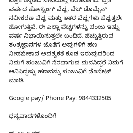
ಪತ್ರಿಕೆ ಕನ್ನಡದ ಸೇವೆಯಲ್ಲಿ ನಿರತವಾಗಿದೆ. ಪ್ರತಿ
ವರ್ಷದ ಹೋಸ್ಟಿಂಗ್‌ ವೆಚ್ಚ, ವೆಬ್‌ ಡೊಮೈನ್‌
ನವೀಕರಣ ವೆಚ್ಚ ಮತ್ತು ಇತರ ವೆಚ್ಚಗಳು ಹೆಚ್ಚತ್ತಲೇ
ಹೋಗುತ್ತಿವೆ. ಈ ಎಲ್ಲಾ ವೆಚ್ಚಗಳನ್ನು ಪಂಜು ಇಷ್ಟು
ವರ್ಷ ನಿಭಾಯಿಸುತ್ತಲೇ ಬಂದಿದೆ. ಹೆಚ್ಚುತ್ತಿರುವ
ತಂತ್ರಜ್ಞಾನಗಳ ಜೊತೆಗೆ ಅವುಗಳಿಗೆ ಹಣ
ನೀಡಬೇಕಾದ ಅವಶ್ಯಕತೆ ಕೂಡ ಇರುವುದರಿಂದ
ನಿಮಗೆ ಪಂಜುವಿಗೆ ನೆರವಾಗುವ ಮನಸಿದ್ದರೆ ನಿಮಗೆ
ಅನಿಸಿದ್ದಷ್ಟು ಹಣವನ್ನು ಪಂಜುವಿಗೆ ಡೊನೇಟ್‌
ಮಾಡಿ.
Google pay/ Phone Pay: 9844332505
ಧನ್ಯವಾದಗಳೊಂದಿಗೆ