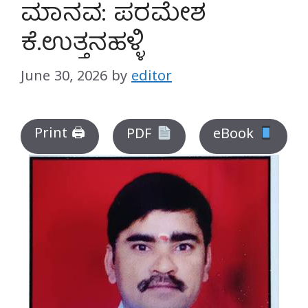
ಮಾನವ: ಪರಮೇಶ
ಕೆ.ಉತ್ತನಹಳ್ಳಿ
June 30, 2026
by
editor
Print 🖨
PDF
eBook