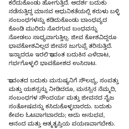
ಕರೆದುಕೊಂಡು ಹೋಗುತ್ತಿದೆ. ಆದರ್ಶ ಬದುಕು
ನಡೆಸುತ್ತಿದ್ದ ಮಾನವ ಆಧುನಿಕತೆಯಲ್ಲಿ ಕರುಳು ಬಳ್ಳಿ
ಸಂಬಂಧಗಳನ್ನು ಕಡಿದುಕೊಂಡು ಬಾಂಧವ್ಯದ
ಕೊಂಡಿ ಮುರಿದು ಸೊರಗುವ ಬಂಧವನ್ನು
ನೋಡಲು ಸಾಧ್ಯವಾಗುತ್ತಿಲ್ಲ. ಜೀವ ಕೋಶವಿದ್ದರೂ
ಭಾವಕೋಶವಿಲ್ಲದ ಜೀವನ ಜುಗುಪ್ಸೆ ತರಿಸುತ್ತಿದೆ.
ಇನ್ನಾದರೂ ಇರಲಿ ಧಾವಂತ ಬದುಕಿನ ಎಳೆದಾಟ,
ಗರ್ಭಗೊಳ್ಳಲಿ ಭಾವಕೋಶದ ಉಸಿರಾಟ.
ಧಾವಂತದ ಬದುಕು ಮನುಷ್ಯನಿಗೆ ಸೌಲಭ್ಯ, ಸಂಪತ್ತು
ಮತ್ತು ಯಶಸ್ಸನ್ನು ನೀಡಿದರೂ, ಮನಸ್ಸಿನ ನೆಮ್ಮದಿ,
ಸಂಬಂಧಗಳ ಸೌಂದರ್ಯ ಮತ್ತು ಜೀವನದ ನೈಜ
ಸಂತೋಷವನ್ನು ಕಸಿದುಕೊಳ್ಳಬಾರದು. ಬದುಕು
ಕೇವಲ ಓಟವಾಗಬಾರದು; ಅದು ಅನುಭವ,
ಆನಂದ ಮತ್ತು ಆತ್ಮತೃಪ್ತಿಯ ಪಯಣವಾಗಬೇಕು.