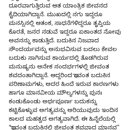
ದೂರವಾಗುತ್ತಿರುವ ಆತ ಯಾಂತ್ರಿಕ ಜೀವನದ
ಕೈದಿಯಾಗಿದ್ದಾನೆ. ಮುಖದಲ್ಲಿ ನಗು ಇದ್ದರೂ
ಮನಸ್ಸಿನಲ್ಲಿ ಆತಂಕ, ಸಾಧನೆಗಳಿದ್ದರೂ ತೃಪ್ತಿಯ
ಕೊರತೆ, ಜನರ ನಡುವೆ ಇದ್ದರೂ ಏಕಾಂತದ ನೋವು
ಅವನನ್ನು ಕಾಡುತ್ತಿದೆ. ಬದುಕಿನ ನಿಜವಾದ
ಸೌಂದರ್ಯವನ್ನು ಅನುಭವಿಸುವ ಬದಲು ಕೇವಲ
ಬದುಕು ಸಾಗಿಸುವ ಕಾರ್ಯದಲ್ಲಿ ತೊಡಗಿರುವ
ಮನುಷ್ಯನು ಅನೇಕ ಸಂದರ್ಭಗಳಲ್ಲಿ ಜೀವಂತ
ಶವದಂತಾಗಿದ್ದಾನೆ. ಆದ್ದರಿಂದ ಧಾವಂತ ಬದುಕಿನ
ಪರಿಣಾಮಗಳು, ಅದರ ಹಿಂದೆ ಇರುವ ಕಾರಣಗಳು
ಹಾಗೂ ಮಾನವೀಯ ಮೌಲ್ಯಗಳನ್ನು ಪುನಃ
ಕಂಡುಕೊಂಡು ಅರ್ಥಪೂರ್ಣ ಬದುಕನ್ನು
ಕಟ್ಟಿಕೊಳ್ಳುವ ಅಗತ್ಯವನ್ನು ಅರಿಯುವುದು ಇಂದಿನ
ಕಾಲದ ಮಹತ್ವದ ಅಗತ್ಯವಾಗಿದೆ. ಈ ಹಿನ್ನೆಲೆಯಲ್ಲಿ
“ಧಾವಂತ ಬದುಕಿನಲ್ಲಿ ಜೀವಂತ ಶವವಾದ ಮಾನವ”