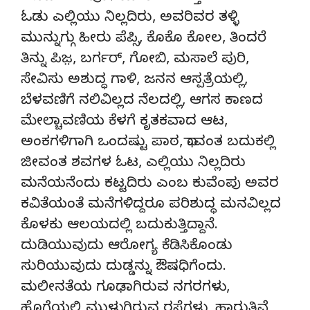
ಓಡು ಎಲ್ಲಿಯು ನಿಲ್ಲದಿರು, ಅವರಿವರ ತಳ್ಳಿ
ಮುನ್ನುಗ್ಗು ಹೀರು ಪೆಪ್ಸಿ, ಕೊಕೊ ಕೋಲ, ತಿಂದರೆ
ತಿನ್ನು ಪಿಜ಼, ಬರ್ಗರ್, ಗೋಬಿ, ಮಸಾಲೆ ಪುರಿ,
ಸೇವಿಸು ಅಶುದ್ಧ ಗಾಳಿ, ಜನನ ಆಸ್ಪತ್ರೆಯಲ್ಲಿ,
ಬೆಳವಣಿಗೆ ನಲಿವಿಲ್ಲದ ನೆಲದಲ್ಲಿ, ಆಗಸ ಕಾಣದ
ಮೇಲ್ಚಾವಣಿಯ ಕೆಳಗೆ ಕೃತಕವಾದ ಆಟ,
ಅಂಕಗಳಿಗಾಗಿ ಒಂದಷ್ಟು ಪಾಠ, ಧಾವಂತ ಬದುಕಲ್ಲಿ
ಜೀವಂತ ಶವಗಳ ಓಟ, ಎಲ್ಲಿಯು ನಿಲ್ಲದಿರು
ಮನೆಯನೆಂದು ಕಟ್ಟದಿರು ಎಂಬ ಕುವೆಂಪು ಅವರ
ಕವಿತೆಯಂತೆ ಮನೆಗಳಿದ್ದರೂ ಪರಿಶುದ್ಧ ಮನವಿಲ್ಲದ
ಕೊಳಕು ಆಲಯದಲ್ಲಿ ಬದುಕುತ್ತಿದ್ದಾನೆ.
ದುಡಿಯುವುದು ಆರೋಗ್ಯ ಕೆಡಿಸಿಕೊಂಡು
ಸುರಿಯುವುದು ದುಡ್ಡನ್ನು ಔಷಧಿಗೆಂದು.
ಮಲೀನತೆಯ ಗೂಢಾಗಿರುವ ನಗರಗಳು,
ಹೊಗೆಯಲ್ಲಿ ಮುಳುಗಿರುವ ರಸ್ತೆಗಳು, ಹಾರುತ್ತಿವೆ