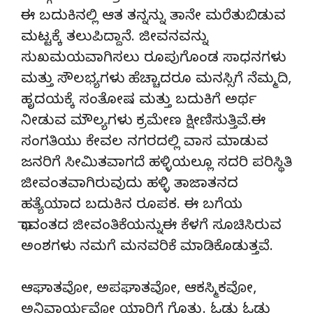
ಈ ಬದುಕಿನಲ್ಲಿ ಆತ ತನ್ನನ್ನು ತಾನೇ ಮರೆತುಬಿಡುವ
ಮಟ್ಟಕ್ಕೆ ತಲುಪಿದ್ದಾನೆ. ಜೀವನವನ್ನು
ಸುಖಮಯವಾಗಿಸಲು ರೂಪುಗೊಂಡ ಸಾಧನಗಳು
ಮತ್ತು ಸೌಲಭ್ಯಗಳು ಹೆಚ್ಚಾದರೂ ಮನಸ್ಸಿಗೆ ನೆಮ್ಮದಿ,
ಹೃದಯಕ್ಕೆ ಸಂತೋಷ ಮತ್ತು ಬದುಕಿಗೆ ಅರ್ಥ
ನೀಡುವ ಮೌಲ್ಯಗಳು ಕ್ರಮೇಣ ಕ್ಷೀಣಿಸುತ್ತಿವೆ.ಈ
ಸಂಗತಿಯು ಕೇವಲ ನಗರದಲ್ಲಿ ವಾಸ ಮಾಡುವ
ಜನರಿಗೆ ಸೀಮಿತವಾಗದೆ ಹಳ್ಳಿಯಲ್ಲೂ ಸದರಿ ಪರಿಸ್ಥಿತಿ
ಜೀವಂತವಾಗಿರುವುದು ಹಳ್ಳಿ ತಾಜಾತನದ
ಹತ್ಯೆಯಾದ ಬದುಕಿನ ರೂಪಕ. ಈ ಬಗೆಯ
ಧಾವಂತದ ಜೀವಂತಿಕೆಯನ್ನು‌ಈ ಕೆಳಗೆ ಸೂಚಿಸಿರುವ
ಅಂಶಗಳು ನಮಗೆ ಮನವರಿಕೆ ಮಾಡಿಕೊಡುತ್ತವೆ.
ಆಘಾತವೋ, ಅಪಘಾತವೋ, ಆಕಸ್ಮಿಕವೋ,
ಅನಿವಾರ್ಯವೋ ಯಾರಿಗೆ ಗೊತ್ತು. ಓಡು ಓಡು