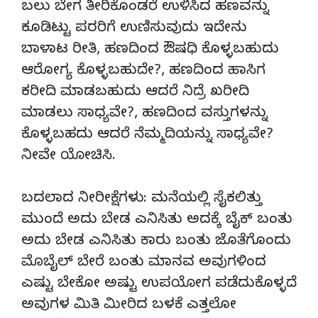
ಬಲು ಬೇಗ ತೀರಿಕೊಂಡರೆ ಉಳಿಸಿದ ಹಣವನ್ನು
ಕೂಡಿಟ್ಟು ಪರರಿಗೆ ಉಣಿಸುವುದು ಇದೇನು
ಬಾಳಾಟ ರೀತಿ, ಹಣದಿಂದ ಔಷಧಿ ಕೊಳ್ಳಬಹುದು
ಆರೋಗ್ಯ ಕೊಳ್ಳಬಹುದೇ?, ಹಣದಿಂದ ಹಾಸಿಗ
ಕರೀದಿ ಮಾಡಬಹುದು ಆದರೆ ನಿದ್ರೆ ಖರೀದಿ
ಮಾಡಲು ಸಾಧ್ಯವೇ?, ಹಣದಿಂದ ವಸ್ತುಗಳನ್ನು
ಕೊಳ್ಳಬಹದು ಆದರೆ ನೆಮ್ಮದಿಯನ್ನು ಸಾಧ್ಯವೇ?
ನೀವೇ ಯೋಚಿಸಿ.
ಬದಲಾದ ನೀರೀಕ್ಷೆಗಳು: ಮನೆಯಲ್ಲಿ ಸೈಕಲಿತ್ತು
ಮುಂದೆ ಅದು ಬೇಡ ಎನಿಸಿತು ಅದಕ್ಕೆ ಬೈಕ್ ಬಂತು
ಅದು ಬೇಡ ಎನಿಸಿತು ಕಾರು ಬಂತು ಜೊತೆಗೊಂದು
ಮೊಬೈಲ್ ಬೇರೆ ಬಂತು ಮಾನವ ಅವುಗಳಿಂದ
ಎಷ್ಟು ಬೇಕೋ ಅಷ್ಟು ಉಪಯೋಗ ಪಡೆದುಕೊಳ್ಳದೆ
ಅವುಗಳ ಮಿತಿ ಮೀರಿದ ಬಳಕೆ ಎತ್ತಲೋ