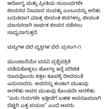
ಆರೋಗ್ಯ ಮತ್ತು ಪ್ರೀತಿಯ ಸಂಬಂಧಗಳೇ
ಜೀವನದ ನಿಜವಾದ ಸಂಪತ್ತು ಎಂಬುದನ್ನು ಅರಿತು
ಬದುಕಿದಾಗ ಮಾತ್ರ ಜೀವಂತ ಶವಗಳಲ್ಲ, ಜೀವಂತ
ಮಾನವರಾಗಿ ಸಾರ್ಥಕ ಜೀವನ ನಡೆಸಲು
ಸಾಧ್ಯವಾಗುತ್ತದೆ.
ವಸ್ತುಗಳ ಬೆಲೆ ವ್ಯಕ್ತಿಗಳ ಬೆಲೆ: ಪ್ರಸಂಗ-೧
ಮುಂಜಾನೆಯೇ ಪದವಿ ಪ್ರಶ್ನೆಪತ್ರಿಕೆ
ಪಡೆದುಕೊಳ್ಳಲು ಹೋಗ್ತಾ ಇದ್ದೆ ಪರಿಚಿತ
ರೂಪವೊಂದು ಕತ್ತಲ ಕೂಪಕ್ಕೆ ದೀಪದಂತೆ
ಎದುರಾದರು. ಅವರನ್ನು ಕಂಡಾಗ ಮುಖವು
ಅರಳಿತು ಅವರ ಮುಖವು ಕೊಂಚವೇ ಅರಳಿತು
“ಏನು ಗುರುಗಳೇ ಇತ್ತೀಚೆಗೆ ಬಹಳ ಅಪರೂಪವಾಗಿ
ಬಿಟ್ಟಿರಿ ಎತ್ತ ಪಯಣ” ಎಂದೆ ಅವರು