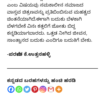
ಎಂಬ ವಿಷಯವು ಸಮಕಾಲೀನ ಸಮಾಜದ
ವಾಸ್ತವ ಚಿತ್ರಣವನ್ನು ಪ್ರತಿಬಿಂಬಿಸುವ ಮಹತ್ವದ
ಚಿಂತನೆಯಾಗಿದೆ.ಈಗಾಗಿ ಬದುಕು ಬೆಳಕಾಗಿ
ಬೆಳಗಬೇಕೆ ವಿನಃ ಕತ್ತಲಿಗೆ ಜೋತು ಬಿದ್ದ
ಕನ್ನಡಿಯಾಗಬಾರದು. ಒತ್ತಡ ನೀಗಿದ ಜೀವನ,
ಸಾಂತ್ವಾನದ ಬದುಕು ಎಂದಿಗೂ ಬದುಕಿಗೆ ಬೇಕು.
-ಪರಮೇಶ ಕೆ.ಉತ್ತನಹಳ್ಳಿ
ಕನ್ನಡದ ಬರಹಗಳನ್ನು ಹಂಚಿ ಹರಡಿ