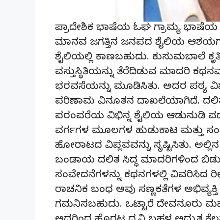
ಪ್ರಾದೇಶಿಕ ಭಾಷೆಯ ಓಘ ಗ್ರಾಮ್ಯ ಭಾಷೆ
ಮಾನವ ಜಗತ್ತಿನ ಜನಪದ ಶೈಲಿಯ ಆಶಯಗಳ ಪ
ಶೈಲಿಯಲ್ಲಿ ಕಾಣಬಹುದು. ಕುಸುಮಬಾಲೆ ಕೃ
ವಸ್ತುಸ್ಥಿತಿಯನ್ನು ತೆರೆದಿಡುವ ಮಾದರಿ
ಭರವಸೆಯನ್ನು ಮೂಡಿಸಿತು. ಅದರ ಪಠ್ಯ ವಿಶ
ಪರಿಣಾಮ ವಿನೂತನ ದಾಖಲೆಯಾಗಿದೆ. ದಲಿ
ಪರಂಪರೆಯ ವಿಭಿನ್ನ ಶೈಲಿಯ ಆಡುನುಡಿ 
ವರ್ಗಗಳ ಮೂಲಗಳ ಹುಡುಕಾಟ ಮತ್ತು ಸಂವ
ಹೋರಾಟದ ವಿಪ್ಲವವನ್ನು ಸೃಷ್ಟಿಸಿತು. ಅಲ
ಬಂಡಾಯ ದಲಿತ ಸಿದ್ಧ ಮಾದರಿಗಳಿಂದ ಬಿಡು
ಸಂವೇದನೆಗಳನ್ನು ಕಥನಗಳಲ್ಲಿ ವಿವರಿಸಿದ ರ
ರಾಚನಿಕ ಬಂಧ ಅವು ಸಣ್ಣಕತೆಗಳ ಅಭಿವ್ಯಕ್ತಿ
ಗಮನಿಸಬಹುದು. ಒಟ್ಟಾರೆ ದೇವನೂರು ಮಹಾದ