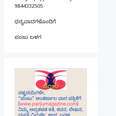
9844332505
ಧನ್ಯವಾದಗಳೊಂದಿಗೆ
ಪಂಜು ಬಳಗ