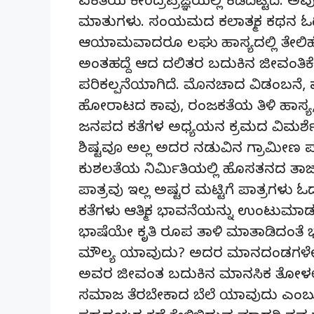
ಏಕತೆಯ ಕೇಂದ್ರಪ್ರಜ್ಞೆಯಲ್ಲಿ ಕಡೆದಿಟ್ಟಿದೆ. 
ಮಾತುಗಳು. ಸಂಯಮದ ಕಲಾತ್ಮಕ ಕಥನ ಓ
ಆಯಾಮವಾದರೂ ಲಘು ಹಾಸ್ಯದಲ್ಲಿ ತೇಲಿಹೋಗ
ಅಂತಹದ್ದೆ ಆದ ದಲಿತರ ಬದುಕಿನ ಜೀವಂತಿ
ಪರಿಕಲ್ಪನೆಯಾಗಿದೆ. ಮೊನಚಾದ ವಿಡಂಬನೆ, ವ
ಹೋರಾಟದ ಕಾವು, ರಂಜಕತೆಯ ತಿಳಿ ಹಾಸ್ಯ, 
ಜನಪದ ಕತೆಗಳ ಅಧ್ಯಯನ ಕ್ರಮದ ವಿಮರ್ಶ
ಶಿಷ್ಟವೂ ಅಲ್ಲ ಅದರ ನಡುವಿನ ಗ್ರಾಮೀಣ 
ಕುಶಲತೆಯ ನಿರ್ಮಿತಿಯಲ್ಲಿ ಹೊಸತನದ ತಾ
ಪಾತ್ರವು ಇಲ್ಲ ಅಷ್ಟರ ಮಟ್ಟಿಗೆ ಪಾತ್ರಗಳು ಓ
ಕತೆಗಳು ಆತ್ಮಿಕ ಭಾವನೆಯನ್ನು ಉಂಟುಮಾಡುತ್
ಭಾಷೆಯೇ ಕೃತಿ ರೂಪ ತಾಳಿ ಮಾತಾಡಿದಂತೆ 
ಮೌಲ್ಯ ಯಾವುದು? ಅದರ ಮಾನದಂಡಗಳೇನು
ಅವರ ಜೀವಂತ ಬದುಕಿನ ಮಾನಸಿಕ ತೋಳಲಾಟಗಳ
ಸಮಾಜ ತೆರಬೇಕಾದ ಬೆಲೆ ಯಾವುದು ಎಂಬ