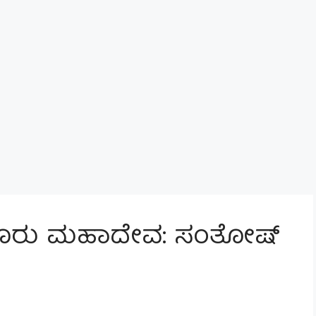
ರು ಮಹಾದೇವ: ಸಂತೋಷ್