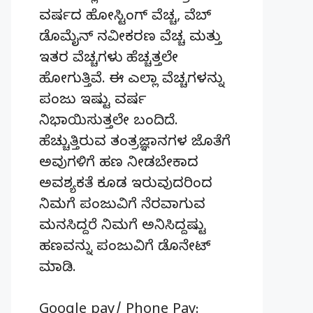
ವರ್ಷದ ಹೋಸ್ಟಿಂಗ್‌ ವೆಚ್ಚ, ವೆಬ್‌
ಡೊಮೈನ್‌ ನವೀಕರಣ ವೆಚ್ಚ ಮತ್ತು
ಇತರ ವೆಚ್ಚಗಳು ಹೆಚ್ಚತ್ತಲೇ
ಹೋಗುತ್ತಿವೆ. ಈ ಎಲ್ಲಾ ವೆಚ್ಚಗಳನ್ನು
ಪಂಜು ಇಷ್ಟು ವರ್ಷ
ನಿಭಾಯಿಸುತ್ತಲೇ ಬಂದಿದೆ.
ಹೆಚ್ಚುತ್ತಿರುವ ತಂತ್ರಜ್ಞಾನಗಳ ಜೊತೆಗೆ
ಅವುಗಳಿಗೆ ಹಣ ನೀಡಬೇಕಾದ
ಅವಶ್ಯಕತೆ ಕೂಡ ಇರುವುದರಿಂದ
ನಿಮಗೆ ಪಂಜುವಿಗೆ ನೆರವಾಗುವ
ಮನಸಿದ್ದರೆ ನಿಮಗೆ ಅನಿಸಿದ್ದಷ್ಟು
ಹಣವನ್ನು ಪಂಜುವಿಗೆ ಡೊನೇಟ್‌
ಮಾಡಿ.
Google pay/ Phone Pay: