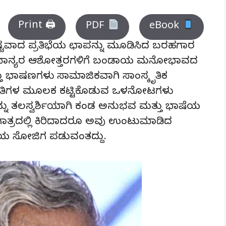
Print 🖨
PDF
eBook
ಶಿಷ್ಟವಾದ ಪ್ರತಿಭೆಯ ಛಾಪನ್ನು ಮೂಡಿಸಿದ ಬರಹಗಾರ
ಾನ್ಯರ ಆಶೋತ್ತರಗಳಿಗೆ ಬಂಡಾಯ ಮನೋಭಾವದ
 ಭಾಷಣಗಳು ಸಾಮಾಜಿಕವಾಗಿ ಸಾಂಸ್ಕೃತಿಕ
ಕೃತಿಗಳ ಮೂಲಕ ಕಟ್ಟಿಕೊಡುವ ಒಳನೋಟಗಳು
್ನು ತಲಸ್ವರ್ಶಿಯಾಗಿ ಕಂಡ ಅನುಭವ ಮತ್ತು ಭಾಷೆಯ
 ಗಾತ್ರದಲ್ಲಿ ಕಿರಿದಾದರೂ ಅವು ಉಂಟುಮಾಡಿದ
ಮಯ ಸೋಜಿಗ ಪಡುವಂತದ್ದು.