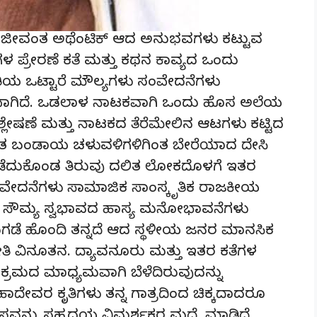
ಯ ಜೀವಂತ ಅಥೆಂಟಿಕ್ ಆದ ಅನುಭವಗಳು ಕಟ್ಟುವ
್ರೇರಣೆ ಕತೆ ಮತ್ತು ಕಥನ ಕಾವ್ಯದ ಒಂದು
ತಿಯ ಒಟ್ಟಾರೆ ಮೌಲ್ಯಗಳು ಸಂವೇದನೆಗಳು
 ಕಥನವಾಗಿದೆ. ಒಡಲಾಳ ನಾಟಕವಾಗಿ ಒಂದು ಹೊಸ ಅಲೆಯ
್ಲೇಷಣೆ ಮತ್ತು ನಾಟಕದ ತೆರೆಮೇಲಿನ ಆಟಗಳು ಕಟ್ಟಿದ
ತ ಬಂಡಾಯ ಚಳುವಳಿಗಳಿಗಿಂತ ಬೇರೆಯಾದ ದೇಸಿ
ಪಡೆದುಕೊಂಡ ತಿರುವು ದಲಿತ ಲೋಕದೊಳಗೆ ಇತರ
ೇದನೆಗಳು ಸಾಮಾಜಿಕ ಸಾಂಸ್ಕೃತಿಕ ರಾಜಕೀಯ
್ಲಿನ ಸೌಮ್ಯ ಸ್ವಭಾವದ ಹಾಸ್ಯ ಮನೋಭಾವನೆಗಳು
ಗಡೆ ಹೊಂದಿ ತನ್ನದೆ ಆದ ಸ್ಥಳೀಯ ಜನರ ಮಾನಸಿಕ
ೀತಿ ವಿನೂತನ. ದ್ಯಾವನೂರು ಮತ್ತು ಇತರ ಕತೆಗಳ
 ಕ್ರಮದ ಮಾಧ್ಯಮವಾಗಿ ಬೆಳೆದಿರುವುದನ್ನು
ೇವರ ಕೃತಿಗಳು ತನ್ನ ಗಾತ್ರದಿಂದ ಚಿಕ್ಕದಾದರೂ