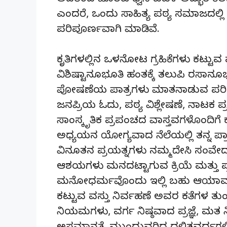
ಅದರಿಂದ ಹೊರಟ ಧ್ವನಿ ಬಹಳ ಅದ್ಭುತ ಕೆಲ
ಎಂದರೆ, ಒಂದು ಸಾಹಿತ್ಯ ಪಠ್ಯ ಸಮಾಜದಲ್ಲ
ಪರಿಪೂರ್ಣವಾಗಿ ಮಾಡಿವೆ.
ಕೃತಿಗಳಲ್ಲಿನ ಒಳನೋಟ ಗ್ರಹಿಕೆಗಳು ಕಟ್ಟುವ
ವಿಶಿಷ್ಟಾನೂಭೂತಿ ಹಂತಕ್ಕೆ ತಲುಪಿ ರಸಾನೂ
ಪೋಷಣೆಯ ಪಾತ್ರಗಳು ಮಾತನಾಡುವ ಪರಿ ಸ
ಜನಪ್ರಿಯ ಓದು, ಪಠ್ಯ ವಿಶ್ಲೇಷಣೆ, ನಾಟಕ ಪ್
ಸಾಂಸ್ಕೃತಿಕ ಪ್ರಪಂಚದ ವಾಸ್ತವಗಳೊಂದಿಗೆ 
ಅಧ್ಯಯನ ಯೋಗ್ಯವಾದ ನೆಲೆಯಲ್ಲಿ ತನ್ನ ಪ್ರಾದ
ವಿನೂತನ ಪ್ರಯತ್ನಗಳು ನಮ್ಮ ದೇಸಿ ಸಂವೇ
ಆಶಯಗಳು ಮನದಟ್ಟಾಗುವ ಕ್ರಿಯೆ ಮತ್ತು ಪ್
ಮನೋಧರ್ಮವೊಂದು ಇಲ್ಲಿ ಬಹು ಆಯಾಮಗಳನ್
ಕಟ್ಟುವ ವಸ್ತು ನಿರ್ವಹಣೆ ಅವರ ಕತೆಗಳ
ನಿಯಮಗಳು, ವರ್ಗ ನಿಷ್ಠವಾದ ಪ್ರಜ್ಞೆ, ಮ