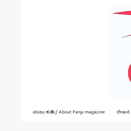
Skip
to
content
ಪಂಜು ಕುರಿತು/ About Panju magazine
ಲೇಖನ ಕ