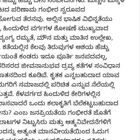
ಅವು ಹೆಚ್ಚು ಹೆಚ್ಚು ದೇಸಿ ಸಂವೇದನೆಗಳು. ಮಣ್ಣಿನ ಮಕ್ಕಳ
ಟದ ಪರಿಣಾಮ ಗಂಭೀರ ಸ್ವರೂಪದ
ುವ ತೆರನವು. ಅಲ್ಲಿನ ಭಾಷಿಕ ವಿಭಿನ್ನತೆಯು
ಕೆ, ಹಿಂದುಳಿದ ವರ್ಗಗಳ ಶೋಷಣೆ ಮುಖ್ಯವಾದ
್ಯಂಗ್ಯ ರಮ್ಯತೆ, ಮೌನ ಮತ್ತು ಮಾತಿನ ಉಲ್ಲೇಖ,
ಕತೆಯಲ್ಲಿನ ಕೆಲವು ತಿರುವುಗಳ ಆಶಯ ಹೆಚ್ಚು
ೆಯಂತೆ ಕಂಡರು ಇದೂ ಪೂರ್ತಿ ಜನಪದವಲ್ಲ,
ಪರಿಸರದ ಜೀವನಾನುಭವ ದ್ರವ್ಯ ಕತೆಗಳ ಸಂವಿಧಾನ
ಜಾತನದಿಂದ ಕೂಡಿವೆ. ಕೃತಕ ಎನ್ನಬಹುದಾದ ಯಾವ
ದುಗರಿಗೆ ಸಮಾಜದಲ್ಲಿ ಪರಿಚಿತ ಎನ್ನುವ ನೆಲೆಯಲ್ಲಿ
ತವೆ. ಕೆಳವರ್ಗದ ಹಿಂದುಳಿದ ಕೇರಿಗಳಲ್ಲಿನ
ಭಾಸವಾದರೆ ಒಂದು ಕಲಾಕೃತಿಗೆ ಬೆಲೆಕಟ್ಟಬಹುದಾದ
? ಎಂಬ ಜನಪ್ರಿಯತೆಯ ಗಂಭೀರತೆ ಜೊತೆಗೆ
 ನಿಟ್ಟುಸಿರು ಮತ್ತು ಆತ್ಮ ನಿವೇದನೆಗಳಿಗೆ
ುದನ್ನು ಅತ್ಯಂತ ಮಾನವೀಯತೆಯಿಂದ ಓದುಗ