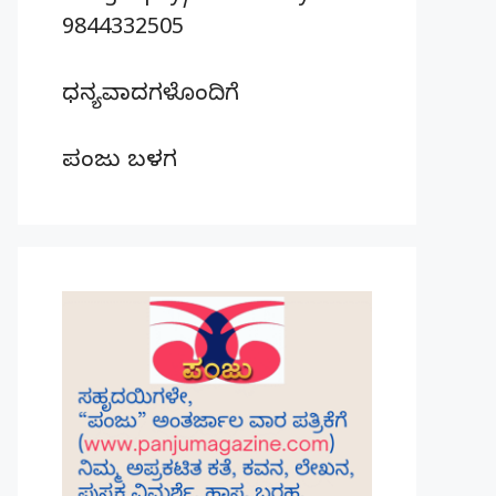
9844332505
ಧನ್ಯವಾದಗಳೊಂದಿಗೆ
ಪಂಜು ಬಳಗ