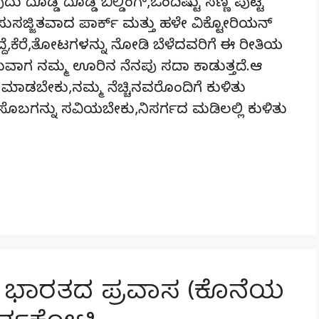
 ದೊಡ್ಡ ದೊಡ್ಡ ಬಿಲ್ಡಿಂಗ್,ಒಂದಿಷ್ಟು ಸಣ್ಣ ಪುಟ್ಟ
ು ಸುಸಜ್ಜಿತವಾದ ಪಾರ್ಕ್ ಮತ್ತು ಹಳೇ ವಿಕ್ಟೋರಿಯನ್
ೆ,ಕೆರೆ,ತೋಟಗಳನ್ನು ನೋಡಿ ಬೆಳೆದವರಿಗೆ ಈ ರೀತಿಯ
ರುವಾಗ ನಮ್ಮ ಊರಿನ ನೆನಪು ಸದಾ ಕಾಡುತ್ತದೆ.ಆ
ಮಾಡಬೇಕು,ನಮ್ಮ ನೆಚ್ಚಿನವರೊಂದಿಗೆ ಕುಳಿತು
ಸೊಬಗನ್ನು ಸವಿಯಬೇಕು,ನಿಸರ್ಗದ ಮಡಿಲಲ್ಲಿ ಕುಳಿತು
ಯ ಭಾರತದ ಪ್ರವಾಸ (ಕೊನೆಯ