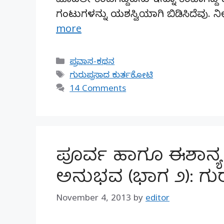
ಮೊದಲೇ ಕೆಂಪಗಿದ್ದವನು ಇನ್ನೂ ಕೆಂಪಾಗಿ
ಗಂಟುಗಳನ್ನು ಯಶಸ್ವಿಯಾಗಿ ಬಿಡಿಸಿದೆವು
more
Categories
ಪ್ರವಾಸ-ಕಥನ
Tags
ಗುರುಪ್ರಸಾದ ಕುರ್ತಕೋಟಿ
14 Comments
ಪೂರ್ವ ಹಾಗೂ ಈಶಾನ್
ಅನುಭವ (ಭಾಗ ೨): ಗು
November 4, 2013
by
editor