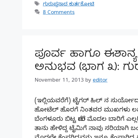
Tags
ಗುರುಪ್ರಸಾದ ಕುರ್ತಕೋಟಿ
8 Comments
ಪೂರ್ವ ಹಾಗೂ ಈಶಾನ್
ಅನುಭವ (ಭಾಗ ೩): ಗು
November 11, 2013
by
editor
(ಇಲ್ಲಿಯವರೆಗೆ) ಟೈಗರ್ ಹಿಲ್ ನ ಸುರ್ಯ
ಹೋಟೆಲ್ ಹೊರಗೆ ನಿಂತವರ ಮುಖಗಳು ಲವಲವ
ಬೆಂಗಳೂರು ಬಿಟ್ಟ ಮೇಲೆ ಮೊದಲ ಬಾರಿಗೆ ಎಲ್ಲ
ತಾನು ಹೇಳಿದ್ದ ಟೈಮಿಗೆ ನಾವು ಸರಿಯಾಗಿ ಬ