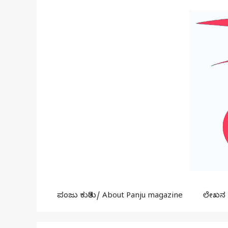
Skip
to
content
ಪಂಜು ಕುರಿತು/ About Panju magazine
ಲೇಖನ ಕ