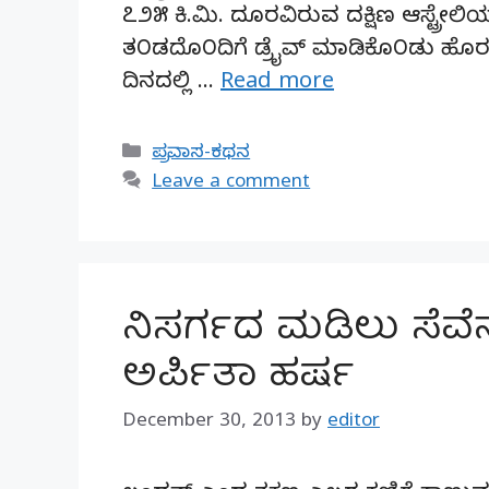
೭೨೫ ಕಿ.ಮಿ. ದೂರವಿರುವ ದಕ್ಷಿಣ ಆಸ್ಟ್ರೇ
ತ೦ಡದೊ೦ದಿಗೆ ಡ್ರೈವ್ ಮಾಡಿಕೊ೦ಡು ಹೊರಟೆವು
ದಿನದಲ್ಲಿ …
Read more
Categories
ಪ್ರವಾಸ-ಕಥನ
Leave a comment
ನಿಸರ್ಗದ ಮಡಿಲು ಸೆವೆನ್ 
ಅರ್ಪಿತಾ ಹರ್ಷ
December 30, 2013
by
editor