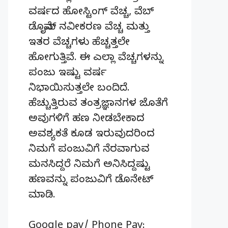
ವರ್ಷದ ಹೋಸ್ಟಿಂಗ್‌ ವೆಚ್ಚ, ವೆಬ್‌
ಡೊಮೈನ್‌ ನವೀಕರಣ ವೆಚ್ಚ ಮತ್ತು
ಇತರ ವೆಚ್ಚಗಳು ಹೆಚ್ಚತ್ತಲೇ
ಹೋಗುತ್ತಿವೆ. ಈ ಎಲ್ಲಾ ವೆಚ್ಚಗಳನ್ನು
ಪಂಜು ಇಷ್ಟು ವರ್ಷ
ನಿಭಾಯಿಸುತ್ತಲೇ ಬಂದಿದೆ.
ಹೆಚ್ಚುತ್ತಿರುವ ತಂತ್ರಜ್ಞಾನಗಳ ಜೊತೆಗೆ
ಅವುಗಳಿಗೆ ಹಣ ನೀಡಬೇಕಾದ
ಅವಶ್ಯಕತೆ ಕೂಡ ಇರುವುದರಿಂದ
ನಿಮಗೆ ಪಂಜುವಿಗೆ ನೆರವಾಗುವ
ಮನಸಿದ್ದರೆ ನಿಮಗೆ ಅನಿಸಿದ್ದಷ್ಟು
ಹಣವನ್ನು ಪಂಜುವಿಗೆ ಡೊನೇಟ್‌
ಮಾಡಿ.
Google pay/ Phone Pay: