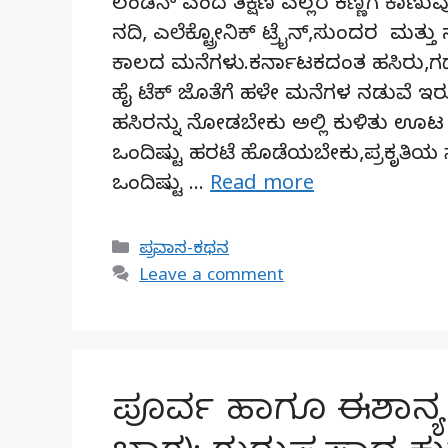
ಲಂಡನ್ ಎಂದ ತಕ್ಷಣ ಎಲ್ಲರ ಕಣ್ಣಿಗೆ ಕಾಣುವುದು
ನದಿ, ಎಲೆಕ್ಟ್ರೋನಿಕ್ ಟ್ರೈನ್,ಸುಂದರ ಮತ್ತ
ಕಾಲದ ಮನೆಗಳು.ಕರ್ನಾಟಕದಂತ ಹಸಿರು,ಗದ್ದ
ಹೈ ಟೆಕ್ ಜೊತೆಗೆ ಹಳೇ ಮನೆಗಳ ನಡುವೆ ಇ
ಹಸಿರನ್ನು ನೋಡಬೇಕು ಅಲ್ಲಿ ಕುಳಿತು ಊಟ 
ಒಂದಿಷ್ಟು ಹರಟೆ ಹೊಡೆಯಬೇಕು,ಪ್ರಕೃತಿಯ 
ಒಂದಿಷ್ಟು …
Read more
Categories
ಪ್ರವಾಸ-ಕಥನ
Leave a comment
ಪೂರ್ವ ಹಾಗೂ ಈಶಾನ್