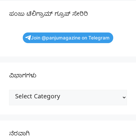
ಪಂಜು ಟೆಲಿಗ್ರಾಮ್ ಗ್ರೂಪ್ ಸೇರಿರಿ
Join @panjumagazine on Telegram
ವಿಭಾಗಗಳು
ವಿಭಾಗಗಳು
ನೆರವಾಗಿ