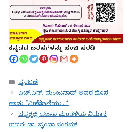
ಕನ್ನಡದ ಬರಹಗಳನ್ನು ಹಂಚಿ ಹರಡಿ
Categories
ಪ್ರಕಟಣೆ
ಎಚ್.ಎನ್. ಮಂಜುನಾಥ್ ಅವರ ಹೊಸ
ಹಾಡು “ನೀನೇನೆ ರಾಣಿಯು…”
ಪದ್ದಕ್ಕಜ್ಜಿ ಭಜನಾ ಮಂಡಳಿಯ ವಿಮಾನ
ಯಾನ: ಡಾ. ವೃಂದಾ ಸಂಗಮ್