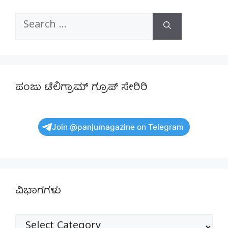
Search
for:
ಪಂಜು ಟೆಲಿಗ್ರಾಮ್ ಗ್ರೂಪ್ ಸೇರಿರಿ
Join @panjumagazine on Telegram
ವಿಭಾಗಗಳು
ವಿಭಾಗಗಳು