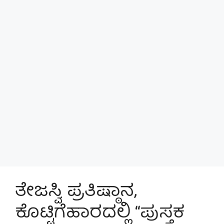
ತೇಜಸ್ವಿ ಪ್ರತಿಷ್ಠಾನ,
ಕೊಟ್ಟಿಗೆಹಾರದಲ್ಲಿ “ಪುಸ್ತಕ