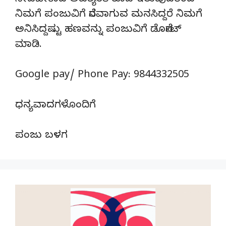
ನೀಡಬೇಕಾದ ಅವಶ್ಯಕತೆ ಕೂಡ ಇರುವುದರಿಂದ
ನಿಮಗೆ ಪಂಜುವಿಗೆ ನೆರವಾಗುವ ಮನಸಿದ್ದರೆ ನಿಮಗೆ
ಅನಿಸಿದ್ದಷ್ಟು ಹಣವನ್ನು ಪಂಜುವಿಗೆ ಡೊನೇಟ್‌
ಮಾಡಿ.
Google pay/ Phone Pay: 9844332505
ಧನ್ಯವಾದಗಳೊಂದಿಗೆ
ಪಂಜು ಬಳಗ