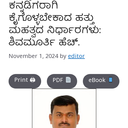
ಕನ್ನಡಿಗರಾಗಿ
ಕೈಗೊಳ್ಳಬೇಕಾದ ಹತ್ತು
ಮಹತ್ವದ ನಿರ್ಧಾರಗಳು:
ಶಿವಮೂರ್ತಿ ಹೆಚ್.
November 1, 2024
by
editor
Print 🖨
PDF
eBook