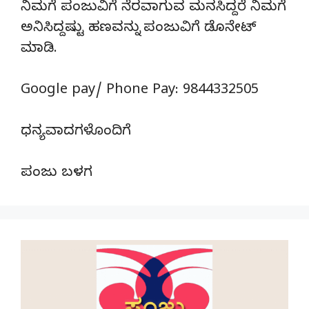
ನಿಮಗೆ ಪಂಜುವಿಗೆ ನೆರವಾಗುವ ಮನಸಿದ್ದರೆ ನಿಮಗೆ
ಅನಿಸಿದ್ದಷ್ಟು ಹಣವನ್ನು ಪಂಜುವಿಗೆ ಡೊನೇಟ್‌
ಮಾಡಿ.
Google pay/ Phone Pay: 9844332505
ಧನ್ಯವಾದಗಳೊಂದಿಗೆ
ಪಂಜು ಬಳಗ