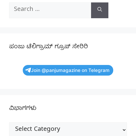
Search
for:
ಪಂಜು ಟೆಲಿಗ್ರಾಮ್ ಗ್ರೂಪ್ ಸೇರಿರಿ
Join @panjumagazine on Telegram
ವಿಭಾಗಗಳು
ವಿಭಾಗಗಳು