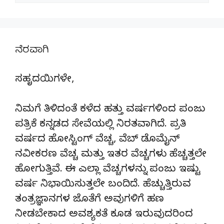
ನೆರವಾಗಿ
ಸಹೃದಯಿಗಳೇ,
ನಿಮಗೆ ತಿಳಿದಂತೆ ಕಳೆದ ಹತ್ತು ವರ್ಷಗಳಿಂದ ಪಂಜು
ಪತ್ರಿಕೆ ಕನ್ನಡದ ಸೇವೆಯಲ್ಲಿ ನಿರತವಾಗಿದೆ. ಪ್ರತಿ
ವರ್ಷದ ಹೋಸ್ಟಿಂಗ್‌ ವೆಚ್ಚ, ವೆಬ್‌ ಡೊಮೈನ್‌
ನವೀಕರಣ ವೆಚ್ಚ ಮತ್ತು ಇತರ ವೆಚ್ಚಗಳು ಹೆಚ್ಚತ್ತಲೇ
ಹೋಗುತ್ತಿವೆ. ಈ ಎಲ್ಲಾ ವೆಚ್ಚಗಳನ್ನು ಪಂಜು ಇಷ್ಟು
ವರ್ಷ ನಿಭಾಯಿಸುತ್ತಲೇ ಬಂದಿದೆ. ಹೆಚ್ಚುತ್ತಿರುವ
ತಂತ್ರಜ್ಞಾನಗಳ ಜೊತೆಗೆ ಅವುಗಳಿಗೆ ಹಣ
ನೀಡಬೇಕಾದ ಅವಶ್ಯಕತೆ ಕೂಡ ಇರುವುದರಿಂದ