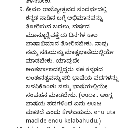
ತಿಳಿಸಬೇಕು.
ಕೇವಲ ರಾಜ್ಯೋತ್ಸವದ ಸಂದರ್ಭದಲ್ಲಿ
ಕನ್ನಡ ನಾಡಿನ ಬಗ್ಗೆ ಅಭಿಮಾನವನ್ನು
ತೋರಿಸುವ ಬದಲು, ವರ್ಷದ
ಮೂನ್ನೂರೈವತ್ತೈದು ದಿನಗಳ ಕಾಲ
ಭಾಷಾಭಿಮಾನ ತೋರಿಸಬೇಕು. ನಾವು
ನಮ್ಮ ಸಹಿಯನ್ನು ಮಾತೃಭಾಷೆಯಲ್ಲಿಯೇ
ಮಾಡಬೇಕು. ಯಾವುದೇ
ಅಂತರ್ಜಾಲದಲ್ಲಿದ್ದರು ಸಹ ಕನ್ನಡದ
ಅಂತಃಸತ್ವವನ್ನು ಪರಿ ಭಾಷೆಯ ಪದಗಳನ್ನು
ಬಳಸಿಕೊಂಡು ನಮ್ಮ ಭಾಷೆಯಲ್ಲಿಯೇ
ಸಂವಹನ ಮಾಡಬೇಕು. (ಉದಾ.. ಆಂಗ್ಲ
ಭಾಷೆಯ ಪದಗಳಿಂದ ಏನು ಊಟ
ಮಾಡಿದೆ ಎಂದು ಕೇಳಬಹುದು. enu uta
madide endu kelabahudu.)