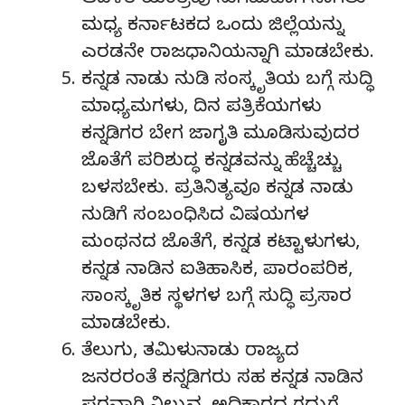
ಆಡಳಿತ ಯಂತ್ರವು ಸುಗಮವಾಗಿ ಸಾಗಲು
ಮಧ್ಯ ಕರ್ನಾಟಕದ ಒಂದು ಜಿಲ್ಲೆಯನ್ನು
ಎರಡನೇ ರಾಜಧಾನಿಯನ್ನಾಗಿ ಮಾಡಬೇಕು.
ಕನ್ನಡ ನಾಡು ನುಡಿ ಸಂಸ್ಕೃತಿಯ ಬಗ್ಗೆ ಸುದ್ಧಿ
ಮಾಧ್ಯಮಗಳು, ದಿನ ಪತ್ರಿಕೆಯಗಳು
ಕನ್ನಡಿಗರ ಬೇಗ ಜಾಗೃತಿ ಮೂಡಿಸುವುದರ
ಜೊತೆಗೆ ಪರಿಶುದ್ಧ ಕನ್ನಡವನ್ನು ಹೆಚ್ಚೆಚ್ಚು
ಬಳಸಬೇಕು. ಪ್ರತಿನಿತ್ಯವೂ ಕನ್ನಡ ನಾಡು
ನುಡಿಗೆ ಸಂಬಂಧಿಸಿದ ವಿಷಯಗಳ
ಮಂಥನದ ಜೊತೆಗೆ, ಕನ್ನಡ ಕಟ್ಟಾಳುಗಳು,
ಕನ್ನಡ ನಾಡಿನ ಐತಿಹಾಸಿಕ, ಪಾರಂಪರಿಕ,
ಸಾಂಸ್ಕೃತಿಕ ಸ್ಥಳಗಳ ಬಗ್ಗೆ ಸುದ್ಧಿ ಪ್ರಸಾರ
ಮಾಡಬೇಕು.
ತೆಲುಗು, ತಮಿಳುನಾಡು ರಾಜ್ಯದ
ಜನರರಂತೆ ಕನ್ನಡಿಗರು ಸಹ ಕನ್ನಡ ನಾಡಿನ