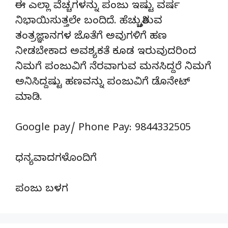
ಈ ಎಲ್ಲಾ ವೆಚ್ಚಗಳನ್ನು ಪಂಜು ಇಷ್ಟು ವರ್ಷ
ನಿಭಾಯಿಸುತ್ತಲೇ ಬಂದಿದೆ. ಹೆಚ್ಚುತ್ತಿರುವ
ತಂತ್ರಜ್ಞಾನಗಳ ಜೊತೆಗೆ ಅವುಗಳಿಗೆ ಹಣ
ನೀಡಬೇಕಾದ ಅವಶ್ಯಕತೆ ಕೂಡ ಇರುವುದರಿಂದ
ನಿಮಗೆ ಪಂಜುವಿಗೆ ನೆರವಾಗುವ ಮನಸಿದ್ದರೆ ನಿಮಗೆ
ಅನಿಸಿದ್ದಷ್ಟು ಹಣವನ್ನು ಪಂಜುವಿಗೆ ಡೊನೇಟ್‌
ಮಾಡಿ.
Google pay/ Phone Pay: 9844332505
ಧನ್ಯವಾದಗಳೊಂದಿಗೆ
ಪಂಜು ಬಳಗ