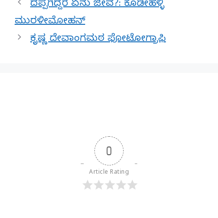
ದಪ್ಪಗಿದ್ದರೆ ಏನು ಜೀವ?: ಕೊಡೀಹಳ್ಳಿ
ಮುರಳೀಮೋಹನ್
ಕೃಷ್ಣ ದೇವಾಂಗಮಠ ಫೋಟೋಗ್ರಾಫಿ
0
Article Rating