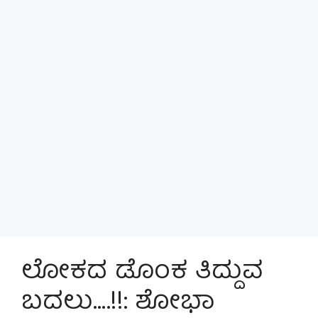
ಲೋಕದ ಡೊಂಕ ತಿದ್ದುವ
ಬದಲು….!!: ಶೋಭಾ