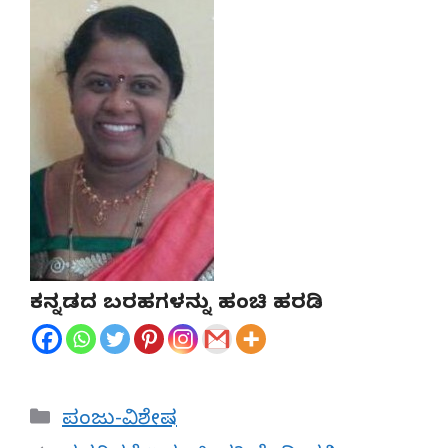
ಕನ್ನಡದ ಬರಹಗಳನ್ನು ಹಂಚಿ ಹರಡಿ
Categories
ಪಂಜು-ವಿಶೇಷ