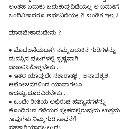
ಅಂತಹ ಬದುಕು ಬದುಕುವುದಿದೆಯಲ್ಲ ಆ ಬದುಕಿಗೆ
ಒಂದಿನಿತಾದರೂ ಅರ್ಥವಿದೆಯೇ ?! ಖಂಡಿತ ಇಲ್ಲ .!
ಮಾಡಬೇಕಾದುದೇನು ?
● ಮೊದಲನೆಯದಾಗಿ ನಮ್ಮ ಬದುಕಿನ ಗುರಿಗಳನ್ನು
ಮನಸ್ಸಿನ ಪುಟಗಳಲ್ಲಿ ಸ್ಪಷ್ಟವಾಗಿ
ಧಾಖಲಿಸಿಕೊಳ್ಳಬೇಕು .
● ಇತರ ಯಾವುದೇ ನಕಾರಾತ್ಮಕ , ಅನಾವಶ್ಯಕ
ಆಲೋಚನೆಗಳಿಂದ ಯಾವಾಗಲೂ
ಆದಷ್ಟು.ದೂರವಿರಬೇಕು .
● ಒಂದೇ ರೀತಿಯ ಅಭಿರುಚಿ ಹವ್ಯಾಸಗಳನ್ನು
ಹೊಂದಿರುವ ಗೆಳೆಯರ ಸ್ನೇಹದಲ್ಲಿರುವುದು ಉತ್ತಮ
.ಇವುಗಳು ನಿಮ್ಮ ಗುರಿ ಸಾಧನೆಗೆ
ಸಹಕಾರಿಯಾಗಬಲ್ಲುದು .