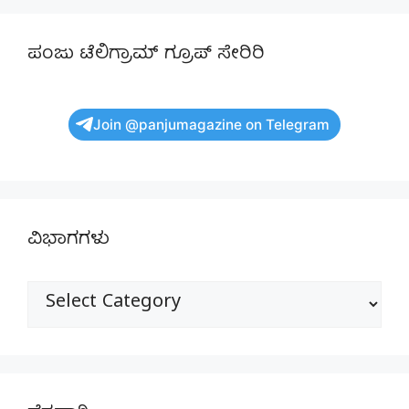
ಪಂಜು ಟೆಲಿಗ್ರಾಮ್ ಗ್ರೂಪ್ ಸೇರಿರಿ
Join @panjumagazine on Telegram
ವಿಭಾಗಗಳು
ವಿಭಾಗಗಳು