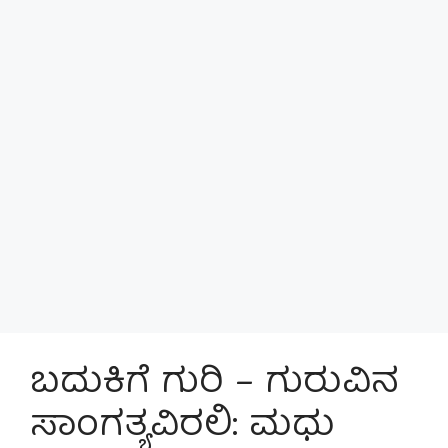
ಬದುಕಿಗೆ ಗುರಿ – ಗುರುವಿನ
ಸಾಂಗತ್ಯವಿರಲಿ: ಮಧು