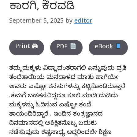
ಕಾರಗಿ, ಕೆರವಡಿ
September 5, 2025
by
editor
Print 🖨
PDF
eBook
ತಮ್ಮ ಮಕ್ಕಳು ವಿದ್ಯಾವಂತರಾಗಲಿ ಎನ್ನುವುದು ಪ್ರತಿ
ತಂದೆತಾಯಿಯ ಮನದಾಳದ ಮಾತು ಹಾಗೆಯೇ
ಅವರು ಎಷ್ಟೋ ಕನಸುಗಳನ್ನು ಕಟ್ಟಿಕೊಂಡಿರುತ್ತಾರೆ
.ತಮಗೆ ಬಡತನವಿದ್ದರೂ ಕೂಲಿ ಮಾಡಿ ದುಡಿದು
ಮಕ್ಕಳನ್ನು ಓದಿಸುವ ಎಷ್ಟೋ ತಂದೆ
ತಾಯಂದಿರಿದ್ದಾರೆ . ಇಂದಿನ ತಂತ್ರಜ್ಞಾನದ
ದಿನಮಾನದಲ್ಲಿ ಅಶಿಕ್ಷಿತನೊಬ್ಬ ಬದುಕು
ನಡೆಸುವುದು ಕಷ್ಟಸಾಧ್ಯ ಆದ್ದರಿಂದಲೇ ಶಿಕ್ಷಣ