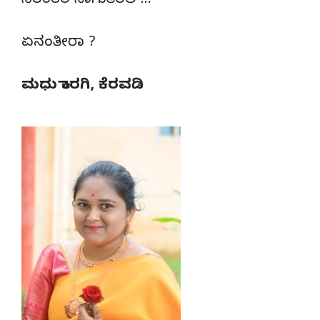
ನಿರಂತರ ಸಾಗುತಿರಲಿ !..
ಏನಂತೀರಾ ?
ಮಧು ಕಾರಗಿ, ಕೆರವಡಿ