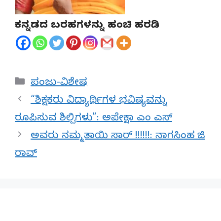
ಕನ್ನಡದ ಬರಹಗಳನ್ನು ಹಂಚಿ ಹರಡಿ
Categories
ಪಂಜು-ವಿಶೇಷ
“ಶಿಕ್ಷಕರು ವಿದ್ಯಾರ್ಥಿಗಳ ಭವಿಷ್ಯವನ್ನು
ರೂಪಿಸುವ ಶಿಲ್ಪಿಗಳು”: ಅಪೇಕ್ಷಾ ಎಂ ಎಸ್
ಅವರು ನಮ್ಮ ತಾಯಿ ಸಾರ್ !!!!!!: ನಾಗಸಿಂಹ ಜಿ
ರಾವ್