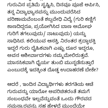
ಗುರುವಿನ ಪ್ರತಿಮೆ ಸೃಷ್ಟಿಸಿ, ದಿನವೂ ಪೂಜೆ ಅರ್ಪಿಸಿ,
ತನ್ನ ವಿದ್ಯಾಭ್ಯಾಸವನ್ನು ಮುಂದುವರೆಸಿದ
ಪರಿಣಾಮವೆಂಬಂತೆ ಶಬ್ದವೇಧಿ ವಿದ್ಯೆ (ಗುರಿ ಕಣ್ಣಿಗೆ
ಕಾಣದಿದ್ದರೂ, ಪ್ರಯೋಗಿಸಿದ ಬಾಣ ಅಮೋಘ
ಗುರಿಗೆ ತಗಲುವುದು/ ನಾಟುವುದು) ಯನ್ನು
ಸಾಧಿಸಿದ. ಕಲಿಯುವ ಆಸಕ್ತಿ, ನಿರಂತರ ಶ್ರದ್ಧಾಭಕ್ತಿ
ಇದ್ದರೆ ಗುರು ದೈಹಿಕವಾಗಿ ಎಷ್ಟು ದೂರ ಇದ್ದರೂ,
ಅವನ ಆಶೀರ್ವಾದಗಳು ನಮ್ಮ ಮೇಲಿರುತ್ತವೆ.
ಮಾನಸಿಕವಾಗಿ ಧೈರ್ಯ ತುಂಬಿ ಮುನ್ನಡೆಸುತ್ತಾರೆ
ಎಂಬುದಕ್ಕೆ ಇದಕ್ಕಿಂತ ದೊಡ್ಡ ಉದಾಹರಣೆ ಬೇಕೇ?
ಆದರೆ , ಇಂದಿನ ವಿದ್ಯಾರ್ಥಿಗಳು ತರಗತಿಯ ಆಚೆ
ಗುರುವನ್ನು ಯಾರೋ ಅಪರಿಚಿತರಂತೆ ತಮಗೆ
ಸಂಬಂಧವೇ ಇಲ್ಲವೆನ್ನುವಂತೆ ಒಂದು ಗೌರವದ
ನಮಸ್ಕಾರವನ್ನು ಸಹ ಹೇಳದೆ ಮುಂದೆಯೇ