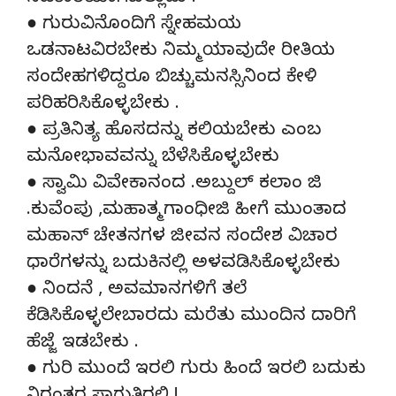
● ಗುರುವಿನೊಂದಿಗೆ ಸ್ನೇಹಮಯ
ಒಡನಾಟವಿರಬೇಕು ನಿಮ್ಮ ಯಾವುದೇ ರೀತಿಯ
ಸಂದೇಹಗಳಿದ್ದರೂ ಬಿಚ್ಚುಮನಸ್ಸಿನಿಂದ ಕೇಳಿ
ಪರಿಹರಿಸಿಕೊಳ್ಳಬೇಕು .
● ಪ್ರತಿನಿತ್ಯ ಹೊಸದನ್ನು ಕಲಿಯಬೇಕು ಎಂಬ
ಮನೋಭಾವವನ್ನು ಬೆಳೆಸಿಕೊಳ್ಳಬೇಕು
● ಸ್ವಾಮಿ ವಿವೇಕಾನಂದ .ಅಬ್ದುಲ್ ಕಲಾಂ ಜಿ
.ಕುವೆಂಪು ,ಮಹಾತ್ಮ ಗಾಂಧೀಜಿ ಹೀಗೆ ಮುಂತಾದ
ಮಹಾನ್ ಚೇತನಗಳ ಜೀವನ ಸಂದೇಶ ವಿಚಾರ
ಧಾರೆಗಳನ್ನು ಬದುಕಿನಲ್ಲಿ ಅಳವಡಿಸಿಕೊಳ್ಳಬೇಕು
● ನಿಂದನೆ , ಅವಮಾನಗಳಿಗೆ ತಲೆ
ಕೆಡಿಸಿಕೊಳ್ಳಲೇಬಾರದು ಮರೆತು ಮುಂದಿನ ದಾರಿಗೆ
ಹೆಜ್ಜೆ ಇಡಬೇಕು .
● ಗುರಿ ಮುಂದೆ ಇರಲಿ ಗುರು ಹಿಂದೆ ಇರಲಿ ಬದುಕು