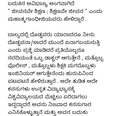
ಬದುಕಿನ ಅವಿಭಾಜ್ಯ ಅಂಗವಾಗಿದೆ
” ಜೀವನವೇ ಶಿಕ್ಷಣ ; ಶಿಕ್ಷಣವೇ ಜೀವನ ” ಎಂದು
ಮಹಾತ್ಮ ಗಾಂಧೀಜಿಯವರು ಹೇಳಿದ್ದಾರೆ .
ಬಾಲ್ಯದಲ್ಲಿ ದೊಡ್ಡವರು ಯಾರಾದರೂ ನೀನು
ದೊಡ್ಡವನಾ/ಳಾದರೆ ಮುಂದೆ ಏನಾಗಬಯಸುತ್ತಿ
ಎಂದು ಪ್ರಶ್ನೆ ಮಾಡಿದರೆ ಪ್ರತಿಯೊಬ್ಬರೂ
ಸರದಿಯಂತೆ ಒಬ್ಬ ಡಾಕ್ಟರ್ ಆಗುತ್ತೇನೆ , ಮತ್ತೊಬ್ಬ
ಪೊಲೀಸ್ , ಮತ್ತೊಬ್ಬಳು ಶಿಕ್ಷಕಿ ಮಗದೊಬ್ಬಳು
ಇಂಜಿನಿಯರ್ ಆಗುತ್ತೇನೆಂದು ಹುರುಪಿನಿಂದ
ಪಟಪಟನೆ ಹೇಳಿರುತ್ತಾರೆ . ಅದೇ ತುಡಿತ ಅದೇ
ಕನಸುಗಳು ಉನ್ನತ ವಿದ್ಯಾಭ್ಯಾಸಕ್ಕೆ
ವಿಶ್ವವಿದ್ಯಾಲಯದ ಮೆಟ್ಟಿಲು ಏರಿದಾಗಲು
ಇದ್ದದ್ದಾದರೆ ಅವನು ನಿಜವಾದ ಕನಸುಗಾರ
ಎನಿಸಿಕೊಳ್ಳುತ್ತಾನೆ ಮತ್ತು ಅವನ ಬದುಕು