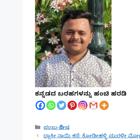
ಕನ್ನಡದ ಬರಹಗಳನ್ನು ಹಂಚಿ ಹರಡಿ
Categories
ಪಂಜು-ವಿಶೇಷ
ಬ್ಲಾಕೀ ನಾಯಿ ಕಥೆ: ಕೋಡೀಹಳ್ಳಿ ಮುರಳೀ ಮ