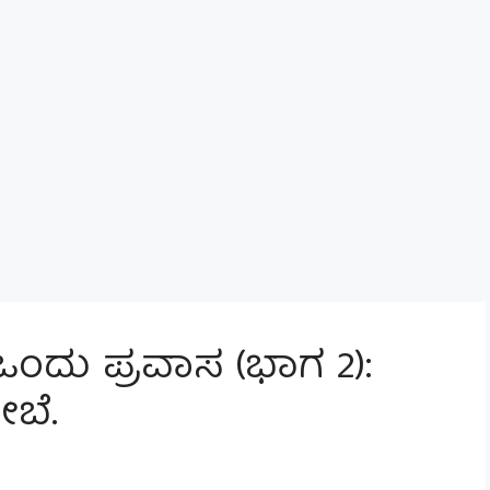
ಿ ಒಂದು ಪ್ರವಾಸ (ಭಾಗ 2):
ಬೆ.