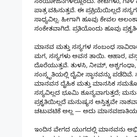
ಸಂಯೋಜನೆಗಳಲ್ಲೊಂದು. ಕೀಟಗಳು, ಗಾಳಿ ಮತ್
ಪಾತ್ರ ವಹಿಸುತ್ತವೆ. ಈ ಪ್ರಕ್ರಿಯೆಯಿಲ್ಲದೆ
ಸಾಧ್ಯವಿಲ್ಲ. ಹೀಗಾಗಿ ಹೂವು ಕೇವಲ ಅಲ
ಸಂಕೇತವಾಗಿದೆ. ಪ್ರತಿಯೊಂದು ಹೂವು ಪ್ರಕ
ಮಾನವ ಮತ್ತು ಸಸ್ಯಗಳ ಸಂಬಂಧ ಸಾವಿರಾರು ವ
ಮಗ, ಸಸ್ಯಗಳು ಅವನ ತಾಯಿ. ಆಹಾರ, ವಸ್ತ್
ದೊರೆಯುತ್ತವೆ. ತುಳಸಿ, ನೀಮ್, ಅಶ್ವಗಂ
ಸಂಸ್ಕೃತಿಯಲ್ಲಿ ದೈವೀ ಸ್ಥಾನವನ್ನು ಪಡೆದಿ
ಮಾನವನ ದೈಹಿಕ ಮತ್ತು ಮಾನಸಿಕ ಸಮತೋಲನ
ಸಸ್ಯವಿಲ್ಲದ ಭೂಮಿ ಶೂನ್ಯವಾಗುತ್ತದೆ; ಮನು
ಪ್ರಕೃತಿಯಿಲ್ಲದೆ ಮನುಷ್ಯನ ಅಸ್ತಿತ್ವವೇ ನಾಶ
ಚಟುವಟಿಕೆ ಅಲ್ಲ — ಅದು ಮಾನವಜಾತಿಯ 
ಇಂದಿನ ವೇಗದ ಯುಗದಲ್ಲಿ ಮಾನವನು ಅಭಿವೃದ್ಧಿ