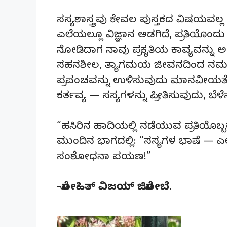
ಸಸ್ಯಶಾಸ್ತ್ರವು ಕೇವಲ ಪುಸ್ತಕದ ವಿಷಯವಲ
ಎಲೆಯಲ್ಲೂ ವಿಜ್ಞಾನ ಅಡಗಿದೆ, ಪ್ರತಿಯೊಂದು
ನೋಡಿದಾಗ ನಾವು ಪ್ರಕೃತಿಯ ಕಾವ್ಯವನ್ನು ಅನ
ಸಹನಶೀಲ, ತ್ಯಾಗಮಯ ಜೀವನದಿಂದ ನಮಗೆ ಜ
ಪ್ರಪಂಚವನ್ನು ಉಳಿಸುವುದು ಮಾನವೀಯತೆಯ
ಕರ್ತವ್ಯ — ಸಸ್ಯಗಳನ್ನು ಪ್ರೀತಿಸುವುದು, ಬ
“ಹಸಿರಿನ ಹಾದಿಯಲ್ಲಿ ನಡೆಯುವ ಪ್ರತಿಯ
ಮುಂದಿನ ಭಾಗದಲ್ಲಿ: “ಸಸ್ಯಗಳ ಭಾಷೆ — ಎಲೆ
ಸಂಶೋಧನಾ ಪಯಣ!”
–
ರೋಹಿತ್ ವಿಜಯ್ ಜಿರೋಬೆ.