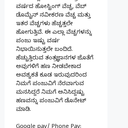
ವರ್ಷದ ಹೋಸ್ಟಿಂಗ್‌ ವೆಚ್ಚ, ವೆಬ್‌
ಡೊಮೈನ್‌ ನವೀಕರಣ ವೆಚ್ಚ ಮತ್ತು
ಇತರ ವೆಚ್ಚಗಳು ಹೆಚ್ಚತ್ತಲೇ
ಹೋಗುತ್ತಿವೆ. ಈ ಎಲ್ಲಾ ವೆಚ್ಚಗಳನ್ನು
ಪಂಜು ಇಷ್ಟು ವರ್ಷ
ನಿಭಾಯಿಸುತ್ತಲೇ ಬಂದಿದೆ.
ಹೆಚ್ಚುತ್ತಿರುವ ತಂತ್ರಜ್ಞಾನಗಳ ಜೊತೆಗೆ
ಅವುಗಳಿಗೆ ಹಣ ನೀಡಬೇಕಾದ
ಅವಶ್ಯಕತೆ ಕೂಡ ಇರುವುದರಿಂದ
ನಿಮಗೆ ಪಂಜುವಿಗೆ ನೆರವಾಗುವ
ಮನಸಿದ್ದರೆ ನಿಮಗೆ ಅನಿಸಿದ್ದಷ್ಟು
ಹಣವನ್ನು ಪಂಜುವಿಗೆ ಡೊನೇಟ್‌
ಮಾಡಿ.
Google pay/ Phone Pay: