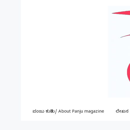
Skip
to
content
ಪಂಜು ಕುರಿತು/ About Panju magazine
ಲೇಖನ ಕ