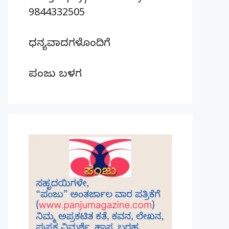
9844332505
ಧನ್ಯವಾದಗಳೊಂದಿಗೆ
ಪಂಜು ಬಳಗ