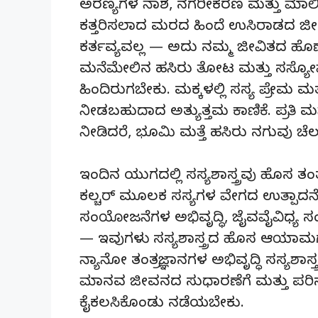
ಅರಣ್ಯಗಳ ನಾಶ, ನಗರೀಕರಣ ಮತ್ತು ಮಾಲಿನ್
ಕತ್ತರಿಸಲಾದ ಮರದ ಹಿಂದೆ ಉಸಿರಾಡದ ಜೀವ
ಕರ್ತವ್ಯವಲ್ಲ — ಅದು ನಮ್ಮ ಜೀವಿತದ ಹೊಣ
ಮನೆಮೇಲಿನ ಹಸಿರು ತೋಟ ಮತ್ತು ಸಸ್ಯೋಪ
ಹಿಂದಿರುಗಬೇಕು. ಮಕ್ಕಳಲ್ಲಿ ಸಸ್ಯ ಪ್ರೇಮ ಮ
ನೀಡಬಹುದಾದ ಅತ್ಯುತ್ತಮ ಕಾಣಿಕೆ. ಪ್ರತಿ ಮನ
ನೀಡಿದರೆ, ಭೂಮಿ ಮತ್ತೆ ಹಸಿರು ನಗುವು ಚೆಲ್ಲು
ಇಂದಿನ ಯುಗದಲ್ಲಿ ಸಸ್ಯಶಾಸ್ತ್ರವು ಹೊಸ ತಂತ್
ಕಲ್ಚರ್ ಮೂಲಕ ಸಸ್ಯಗಳ ವೇಗದ ಉತ್ಪಾದನ
ಸಂಯೋಜನೆಗಳ ಅಭಿವೃದ್ಧಿ, ಜೈವವೈವಿಧ್ಯ
— ಇವುಗಳು ಸಸ್ಯಶಾಸ್ತ್ರದ ಹೊಸ ಆಯಾಮಗಳಾಗ
ನ್ಯಾನೋ ತಂತ್ರಜ್ಞಾನಗಳ ಅಭಿವೃದ್ಧಿ ಸಸ್ಯಶಾಸ್
ಮಾನವ ಜೀವನದ ಸುಧಾರಣೆಗೆ ಮತ್ತು ಪರಿಸರ ಸಂ
ಕೈಕಲಸಿಕೊಂಡು ನಡೆಯಬೇಕು.