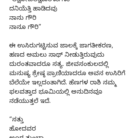
“ಲಕ್ಷೋಪಲಕ್ಷ ಕೊರಳುಗಳು
ದನಿಯೆತ್ತಿ ಹಾಡಿದವು
ನಾನು ಗೌರಿ
ನಾನೂ ಗೌರಿ”
ಈ ಉಸಿರುಗಟ್ಟಿಸುವ ಜಾಲಕ್ಕೆ ಜಾಗತೀಕರಣ,
ಹಣದ ಅಮಲು ಸಾಥ್ ನೀಡುತ್ತಿರುವುದು
ದುರಂತವಾದರೂ ಸತ್ಯ. ಜೀವಸಂಕುಲದಲ್ಲಿ
ಮನುಷ್ಯ ಶ್ರೇಷ್ಠ ಪ್ರಾಣಿಯಾದರೂ ಅವನ ಉಸಿರಿಗೆ
ಬೆಲೆಯೇ ಇಲ್ಲದಂತಾಗಿದೆ. ಹೆಣಗಳ ರಾಶಿ ನಮ್ಮ
ಫಲವತ್ತಾದ ಭೂಮಿಯಲ್ಲಿ ಅನುದಿನವೂ
ನಡೆಯುತ್ತಲೆ ಇದೆ.
“ಸತ್ತು
ಹೋದವರ