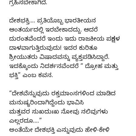
ಗ್ರಹಿಸಬೇಕಾಗಿದೆ.
ದೇಶಭಕ್ತಿ…. ಪ್ರತಿಯೊಬ್ಬ ಭಾರತೀಯನ
ಆಂತರ್ಯದಲ್ಲಿ ಇರಬೇಕಾದದ್ದು. ಆದರೆ
ದುರಂತವೆಂದರೆ ಇಂದು ಇದು ರಾಜಕೀಯ ಪಕ್ಷಗಳ
ದಾಳವಾಗುತ್ತಿರುವುದು! ಇದರ ಕುರಿತೂ
ಶ್ರೀಯುತರು ವಿಷಾದವನ್ನು ವ್ಯಕ್ತಪಡಿಸಿದ್ದಾರೆ.
ಇದಕ್ಕೊಂದು ನಿದರ್ಶನವೆಂದರೆ “ ದ್ರೋಹ ಮತ್ತು
ಭಕ್ತಿ” ಎಂಬ ಕವನ.
“ದೇಶವೆನ್ನುವುದು ರಕ್ತಮಾಂಸಗಳಿಂದ ಮಾಡಿದ
ಮನುಷ್ಯರಿಂದಾಗಿದ್ದೆಂದು ಭಾವಿಸಿ
ಮತ್ತವರ ಸುಖದುಃಖ ನೋವು ನಲಿವುಗಳು
ಎಲ್ಲರದೂ….”
ಅಂತೆಯೇ ದೇಶಭಕ್ತಿ ಎನ್ನುವುದು ಹೇಳಿ-ಕೇಳಿ