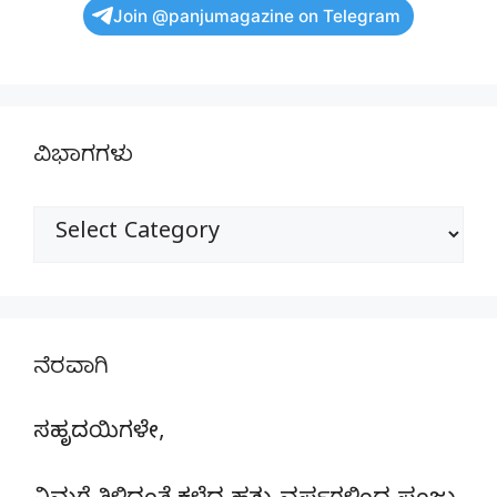
Join @panjumagazine on Telegram
ವಿಭಾಗಗಳು
ವಿಭಾಗಗಳು
ನೆರವಾಗಿ
ಸಹೃದಯಿಗಳೇ,