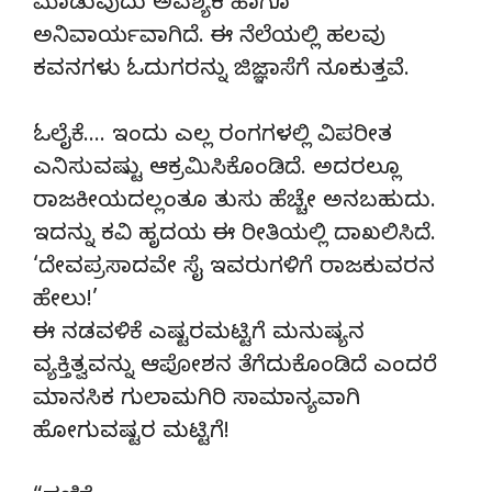
ಮಾಡುವುದು ಅವಶ್ಯಕ ಹಾಗೂ
ಅನಿವಾರ್ಯವಾಗಿದೆ. ಈ ನೆಲೆಯಲ್ಲಿ ಹಲವು
ಕವನಗಳು ಓದುಗರನ್ನು ಜಿಜ್ಞಾಸೆಗೆ ನೂಕುತ್ತವೆ.
ಓಲೈಕೆ…. ಇಂದು ಎಲ್ಲ ರಂಗಗಳಲ್ಲಿ ವಿಪರೀತ
ಎನಿಸುವಷ್ಟು ಆಕ್ರಮಿಸಿಕೊಂಡಿದೆ. ಅದರಲ್ಲೂ
ರಾಜಕೀಯದಲ್ಲಂತೂ ತುಸು ಹೆಚ್ಚೇ ಅನಬಹುದು.
ಇದನ್ನು ಕವಿ ಹೃದಯ ಈ ರೀತಿಯಲ್ಲಿ ದಾಖಲಿಸಿದೆ.
‘ದೇವಪ್ರಸಾದವೇ ಸೈ ಇವರುಗಳಿಗೆ ರಾಜಕುವರನ
ಹೇಲು!’
ಈ ನಡವಳಿಕೆ ಎಷ್ಟರಮಟ್ಟಿಗೆ ಮನುಷ್ಯನ
ವ್ಯಕ್ತಿತ್ವವನ್ನು ಆಪೋಶನ ತೆಗೆದುಕೊಂಡಿದೆ ಎಂದರೆ
ಮಾನಸಿಕ ಗುಲಾಮಗಿರಿ ಸಾಮಾನ್ಯವಾಗಿ
ಹೋಗುವಷ್ಟರ ಮಟ್ಟಿಗೆ!