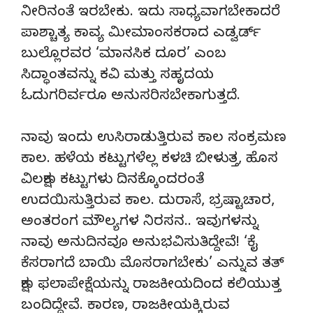
ನೀರಿನಂತೆ ಇರಬೇಕು. ಇದು ಸಾಧ್ಯವಾಗಬೇಕಾದರೆ
ಪಾಶ್ಚಾತ್ಯ ಕಾವ್ಯ ಮೀಮಾಂಸಕರಾದ ಎಡ್ವರ್ಡ್
ಬುಲ್ಲೊರವರ ‘ಮಾನಸಿಕ ದೂರ’ ಎಂಬ
ಸಿದ್ಧಾಂತವನ್ನು ಕವಿ ಮತ್ತು ಸಹೃದಯ
ಓದುಗರಿರ್ವರೂ ಅನುಸರಿಸಬೇಕಾಗುತ್ತದೆ.
ನಾವು ಇಂದು ಉಸಿರಾಡುತ್ತಿರುವ ಕಾಲ ಸಂಕ್ರಮಣ
ಕಾಲ. ಹಳೆಯ ಕಟ್ಟುಗಳೆಲ್ಲ ಕಳಚಿ ಬೀಳುತ್ತ, ಹೊಸ
ವಿಲಕ್ಷಣ ಕಟ್ಟುಗಳು ದಿನಕ್ಕೊಂದರಂತೆ
ಉದಯಿಸುತ್ತಿರುವ ಕಾಲ. ದುರಾಸೆ, ಭ್ರಷ್ಟಾಚಾರ,
ಅಂತರಂಗ ಮೌಲ್ಯಗಳ ನಿರಸನ.. ಇವುಗಳನ್ನು
ನಾವು ಅನುದಿನವೂ ಅನುಭವಿಸುತಿದ್ದೇವೆ! ‘ಕೈ
ಕೆಸರಾಗದೆ ಬಾಯಿ ಮೊಸರಾಗಬೇಕು’ ಎನ್ನುವ ತತ್
ಕ್ಷಣ ಫಲಾಪೇಕ್ಷೆಯನ್ನು ರಾಜಕೀಯದಿಂದ ಕಲಿಯುತ್ತ
ಬಂದಿದ್ದೇವೆ. ಕಾರಣ, ರಾಜಕೀಯಕ್ಕಿರುವ