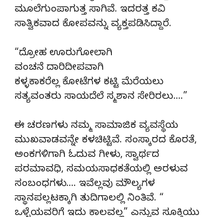
ಮೂಲೆಗುಂಪಾಗುತ್ತ ಸಾಗಿವೆ. ಇದರತ್ತ ಕವಿ
ಸಾತ್ವಿಕವಾದ ಕೋಪವನ್ನು ವ್ಯಕ್ತಪಡಿಸಿದ್ದಾರೆ.
“ದ್ರೋಹ ಊರುಗೋಲಾಗಿ
ವಂಚನೆ ದಾರಿದೀಪವಾಗಿ
ಕಳ್ಳಕಾಕರೆಲ್ಲ ಕೋಟೆಗಳ ಕಟ್ಟಿ ಮೆರೆಯಲು
ಸತ್ಯವಂತರು ಸಾಯದೆಲೆ ಸ್ಮಶಾನ ಸೇರಿರಲು….”
ಈ ಚರಣಗಳು ನಮ್ಮ ಸಾಮಾಜಿಕ ವ್ಯವಸ್ಥೆಯ
ಮುಖವಾಡವನ್ನೇ ಕಳಚಿಟ್ಟಿವೆ. ಸಂಸ್ಕಾರದ ಕೊರತೆ,
ಅಂಕಗಳಿಗಾಗಿ ಓದುವ ಗೀಳು, ಸ್ವಾರ್ಥದ
ಪರಮಾವಧಿ, ಸಮಯಸಾಧಕತೆಯಲ್ಲಿ ಅರಳುವ
ಸಂಬಂಧಗಳು…. ಇವೆಲ್ಲವು ಮೌಲ್ಯಗಳ
ಸ್ಥಾನಪಲ್ಲಟಕ್ಕಾಗಿ ತುದಿಗಾಲಲ್ಲಿ ನಿಂತಿವೆ. “
ಒಳ್ಳೆಯವರಿಗೆ ಇದು ಕಾಲವಲ್ಲ” ಎನ್ನುವ ಸೂಕ್ತಿಯು