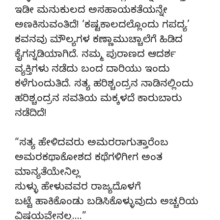
ಇಡೀ ಮನುಕುಲದ ಅಸಹಾಯಕತೆಯನ್ನೇ
ಅಣಕಿಸುವಂತಿದೆ! ‘ಕಷ್ಟಕಾಲದಲ್ಲೊಂದು ಗಪದ್ಯ’
ಕವನವು ಮೌಲ್ಯಗಳ ಕಣ್ಣಾಮುಚ್ಚಾಲೆಗೆ ಹಿಡಿದ
ಕೈಗನ್ನಡಿಯಾಗಿದೆ. ನಮ್ಮ ಪುರಾಣದ ಆದರ್ಶ
ವ್ಯಕ್ತಿಗಳು ನಡೆದು ಬಂದ ದಾರಿಯು ಇಂದು
ಕಳೆಗುಂದುತಿದೆ. ಸತ್ಯ ಹರಿಶ್ಚಂದ್ರನ ನಾಡಿನಲ್ಲಿಂದು
ಹರಿಶ್ಚಂದ್ರನ ಸವತಿಯ ಮಕ್ಕಳದೆ ಕಾರುಬಾರು
ನಡೆದಿದೆ!
“ಸತ್ಯ ಹೇಳಿದವರು ಅಮರರಾಗುತ್ತಾರೆಂಬ
ಅಮರಕಥಾಕೋಶದ ಕಥೆಗಳಿಗೀಗ ಅಂತ
ಮಾನ್ಯತೆಯೇನಿಲ್ಲ
ಸುಳ್ಳು ಹೇಳುವವರ ರಾಜ್ಯದೊಳಗೆ
ಬಟ್ಟೆ ಹಾಕಿಕೊಂಡು ಬಡಿಸಿಕೊಳ್ಳುವುದು ಅಚ್ಚರಿಯ
ವಿಷಯವೇನಲ್ಲ….”