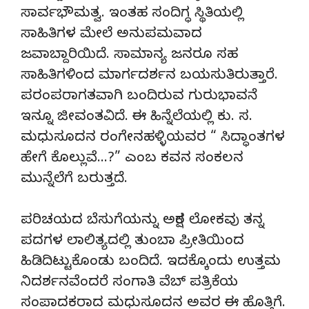
ಸಾರ್ವಭೌಮತ್ವ. ಇಂತಹ ಸಂದಿಗ್ಧ ಸ್ಥಿತಿಯಲ್ಲಿ
ಸಾಹಿತಿಗಳ ಮೇಲೆ ಅನುಪಮವಾದ
ಜವಾಬ್ದಾರಿಯಿದೆ. ಸಾಮಾನ್ಯ ಜನರೂ ಸಹ
ಸಾಹಿತಿಗಳಿಂದ ಮಾರ್ಗದರ್ಶನ ಬಯಸುತಿರುತ್ತಾರೆ.
ಪರಂಪರಾಗತವಾಗಿ ಬಂದಿರುವ ಗುರುಭಾವನೆ
ಇನ್ನೂ ಜೀವಂತವಿದೆ. ಈ ಹಿನ್ನೆಲೆಯಲ್ಲಿ ಕು. ಸ.
ಮಧುಸೂದನ ರಂಗೇನಹಳ್ಳಿಯವರ “ ಸಿದ್ಧಾಂತಗಳ
ಹೇಗೆ ಕೊಲ್ಲುವೆ…?” ಎಂಬ ಕವನ ಸಂಕಲನ
ಮುನ್ನೆಲೆಗೆ ಬರುತ್ತದೆ.
ಪರಿಚಯದ ಬೆಸುಗೆಯನ್ನು ಅಕ್ಷರ ಲೋಕವು ತನ್ನ
ಪದಗಳ ಲಾಲಿತ್ಯದಲ್ಲಿ ತುಂಬಾ ಪ್ರೀತಿಯಿಂದ
ಹಿಡಿದಿಟ್ಟುಕೊಂಡು ಬಂದಿದೆ. ಇದಕ್ಕೊಂದು ಉತ್ತಮ
ನಿದರ್ಶನವೆಂದರೆ ಸಂಗಾತಿ ವೆಬ್ ಪತ್ರಿಕೆಯ
ಸಂಪಾದಕರಾದ ಮಧುಸೂದನ ಅವರ ಈ ಹೊತ್ತಿಗೆ.