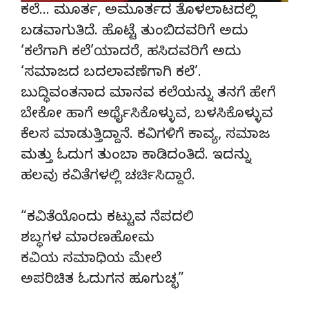
ಕಲೆ… ಮೂರ್ತ, ಅಮೂರ್ತದ ತೊಳಲಾಟದಲ್ಲಿ
ಬಡವಾಗುತಿದೆ. ಹೊಟ್ಟೆ ತುಂಬಿದವರಿಗೆ ಅದು
‘ಕಲೆಗಾಗಿ ಕಲೆ’ಯಾದರೆ, ಹಸಿದವರಿಗೆ ಅದು
‘ಸಮಾಜದ ಬದಲಾವಣೆಗಾಗಿ ಕಲೆ’.
ಬುದ್ಧಿವಂತನಾದ ಮಾನವ ಕಲೆಯನ್ನು ತನಗೆ ಹೇಗೆ
ಬೇಕೋ ಹಾಗೆ ಅರ್ಥೈಸಿಕೊಳ್ಳುವ, ಬಳಸಿಕೊಳ್ಳುವ
ಕೆಲಸ ಮಾಡುತ್ತಿದ್ದಾನೆ. ಕವಿಗಳಿಗೆ ಕಾವ್ಯ, ಸಮಾಜ
ಮತ್ತು ಓದುಗ ತುಂಬಾ ಕಾಡಿದಂತಿದೆ. ಇದನ್ನು
ಹಲವು ಕವಿತೆಗಳಲ್ಲಿ ಚರ್ಚಿಸಿದ್ದಾರೆ.
“ಕವಿತೆಯೊಂದು ಕಟ್ಟುವ ನೆಪದಲಿ
ಶಬ್ಧಗಳ ಮಾರಣಹೋಮ
ಕವಿಯ ಸಮಾಧಿಯ ಮೇಲೆ
ಅಪರಿಚಿತ ಓದುಗನ ಹೂಗುಚ್ಛ”