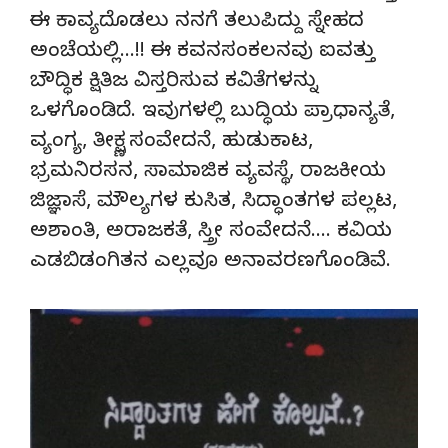
ಈ ಕಾವ್ಯದೊಡಲು ನನಗೆ ತಲುಪಿದ್ದು ಸ್ನೇಹದ
ಅಂಚೆಯಲ್ಲಿ…!! ಈ ಕವನಸಂಕಲನವು ಐವತ್ತು
ಬೌದ್ಧಿಕ ಕ್ಷಿತಿಜ ವಿಸ್ತರಿಸುವ ಕವಿತೆಗಳನ್ನು
ಒಳಗೊಂಡಿದೆ. ಇವುಗಳಲ್ಲಿ ಬುದ್ಧಿಯ ಪ್ರಾಧಾನ್ಯತೆ,
ವ್ಯಂಗ್ಯ, ತೀಕ್ಷ್ಣ ಸಂವೇದನೆ, ಹುಡುಕಾಟ,
ಭ್ರಮನಿರಸನ, ಸಾಮಾಜಿಕ ವ್ಯವಸ್ಥೆ, ರಾಜಕೀಯ
ಜಿಜ್ಞಾಸೆ, ಮೌಲ್ಯಗಳ ಕುಸಿತ, ಸಿದ್ಧಾಂತಗಳ ಪಲ್ಲಟ,
ಅಶಾಂತಿ, ಅರಾಜಕತೆ, ಸ್ತ್ರೀ ಸಂವೇದನೆ…. ಕವಿಯ
ಎಡಬಿಡಂಗಿತನ ಎಲ್ಲವೂ ಅನಾವರಣಗೊಂಡಿವೆ.