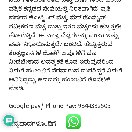
ನಿಮಗೆ ತಿಳಿದಂತೆ ಕಳೆದ ಹತ್ತು ವರ್ಷಗಳಿಂದ ಪಂಜು
ಪತ್ರಿಕೆ ಕನ್ನಡದ ಸೇವೆಯಲ್ಲಿ ನಿರತವಾಗಿದೆ. ಪ್ರತಿ
ವರ್ಷದ ಹೋಸ್ಟಿಂಗ್‌ ವೆಚ್ಚ, ವೆಬ್‌ ಡೊಮೈನ್‌
ನವೀಕರಣ ವೆಚ್ಚ ಮತ್ತು ಇತರ ವೆಚ್ಚಗಳು ಹೆಚ್ಚತ್ತಲೇ
ಹೋಗುತ್ತಿವೆ. ಈ ಎಲ್ಲಾ ವೆಚ್ಚಗಳನ್ನು ಪಂಜು ಇಷ್ಟು
ವರ್ಷ ನಿಭಾಯಿಸುತ್ತಲೇ ಬಂದಿದೆ. ಹೆಚ್ಚುತ್ತಿರುವ
ತಂತ್ರಜ್ಞಾನಗಳ ಜೊತೆಗೆ ಅವುಗಳಿಗೆ ಹಣ
ನೀಡಬೇಕಾದ ಅವಶ್ಯಕತೆ ಕೂಡ ಇರುವುದರಿಂದ
ನಿಮಗೆ ಪಂಜುವಿಗೆ ನೆರವಾಗುವ ಮನಸಿದ್ದರೆ ನಿಮಗೆ
ಅನಿಸಿದ್ದಷ್ಟು ಹಣವನ್ನು ಪಂಜುವಿಗೆ ಡೊನೇಟ್‌
ಮಾಡಿ.
Google pay/ Phone Pay: 9844332505
ಧನ್ಯವಾದಗಳೊಂದಿಗೆ