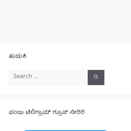
ಹುಡುಕಿ
Search
for:
ಪಂಜು ಟೆಲಿಗ್ರಾಮ್ ಗ್ರೂಪ್ ಸೇರಿರಿ