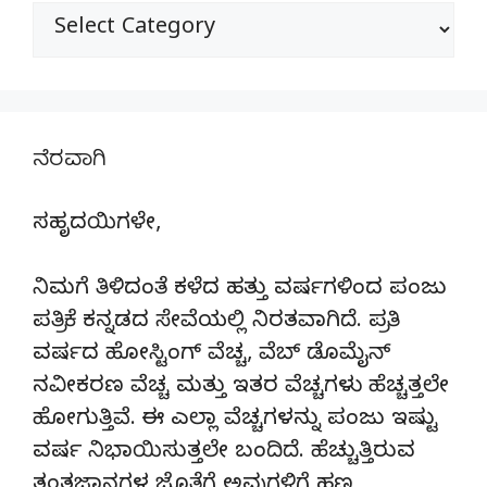
ವಿಭಾಗಗಳು
ನೆರವಾಗಿ
ಸಹೃದಯಿಗಳೇ,
ನಿಮಗೆ ತಿಳಿದಂತೆ ಕಳೆದ ಹತ್ತು ವರ್ಷಗಳಿಂದ ಪಂಜು
ಪತ್ರಿಕೆ ಕನ್ನಡದ ಸೇವೆಯಲ್ಲಿ ನಿರತವಾಗಿದೆ. ಪ್ರತಿ
ವರ್ಷದ ಹೋಸ್ಟಿಂಗ್‌ ವೆಚ್ಚ, ವೆಬ್‌ ಡೊಮೈನ್‌
ನವೀಕರಣ ವೆಚ್ಚ ಮತ್ತು ಇತರ ವೆಚ್ಚಗಳು ಹೆಚ್ಚತ್ತಲೇ
ಹೋಗುತ್ತಿವೆ. ಈ ಎಲ್ಲಾ ವೆಚ್ಚಗಳನ್ನು ಪಂಜು ಇಷ್ಟು
ವರ್ಷ ನಿಭಾಯಿಸುತ್ತಲೇ ಬಂದಿದೆ. ಹೆಚ್ಚುತ್ತಿರುವ
ತಂತ್ರಜ್ಞಾನಗಳ ಜೊತೆಗೆ ಅವುಗಳಿಗೆ ಹಣ