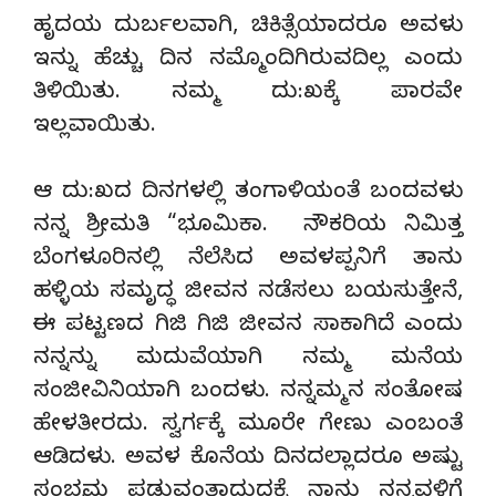
ಹೃದಯ ದುರ್ಬಲವಾಗಿ, ಚಿಕಿತ್ಸೆಯಾದರೂ ಅವಳು
ಇನ್ನು ಹೆಚ್ಚು ದಿನ ನಮ್ಮೊಂದಿಗಿರುವದಿಲ್ಲ ಎಂದು
ತಿಳಿಯಿತು. ನಮ್ಮ ದು:ಖಕ್ಕೆ ಪಾರವೇ
ಇಲ್ಲವಾಯಿತು.
ಆ ದು:ಖದ ದಿನಗಳಲ್ಲಿ ತಂಗಾಳಿಯಂತೆ ಬಂದವಳು
ನನ್ನ ಶ್ರೀಮತಿ “ಭೂಮಿಕಾ. ನೌಕರಿಯ ನಿಮಿತ್ತ
ಬೆಂಗಳೂರಿನಲ್ಲಿ ನೆಲೆಸಿದ ಅವಳಪ್ಪನಿಗೆ ತಾನು
ಹಳ್ಳಿಯ ಸಮೃದ್ಧ ಜೀವನ ನಡೆಸಲು ಬಯಸುತ್ತೇನೆ,
ಈ ಪಟ್ಟಣದ ಗಿಜಿ ಗಿಜಿ ಜೀವನ ಸಾಕಾಗಿದೆ ಎಂದು
ನನ್ನನ್ನು ಮದುವೆಯಾಗಿ ನಮ್ಮ ಮನೆಯ
ಸಂಜೀವಿನಿಯಾಗಿ ಬಂದಳು. ನನ್ನಮ್ಮನ ಸಂತೋಷ
ಹೇಳತೀರದು. ಸ್ವರ್ಗಕ್ಕೆ ಮೂರೇ ಗೇಣು ಎಂಬಂತೆ
ಆಡಿದಳು. ಅವಳ ಕೊನೆಯ ದಿನದಲ್ಲಾದರೂ ಅಷ್ಟು
ಸಂಭ್ರಮ ಪಡುವಂತಾದುದಕ್ಕೆ ನಾನು ನನ್ನವಳಿಗೆ