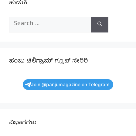
ಹುಡುಕಿ
Search
for:
ಪಂಜು ಟೆಲಿಗ್ರಾಮ್ ಗ್ರೂಪ್ ಸೇರಿರಿ
Join @panjumagazine on Telegram
ವಿಭಾಗಗಳು