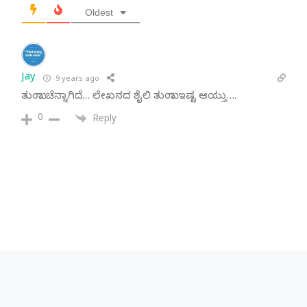
Oldest
Jay
9 years ago
ತುಂಬಾ ಚೆನ್ನಾಗಿದೆ… ಲೇಖನದ ಶೈಲಿ ತುಂಬಾ ಇಷ್ಟ ಆಯ್ತು….
0
Reply