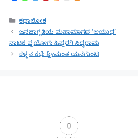
Categories
ಕಥಾಲೋಕ
ಜನಜಾಗೃತಿಯ ಮಹಾಮಾರ್ಗದ ‘ಆಯುಧ’
ನಾಟಕ ಪ್ರಯೋಗ: ಹಿಪ್ಪರಗಿ ಸಿದ್ಧರಾಮ
ಕಳ್ಳನ ಕಥೆ: ಶ್ರೀಮಂತ ಯನಗುಂಟಿ
0