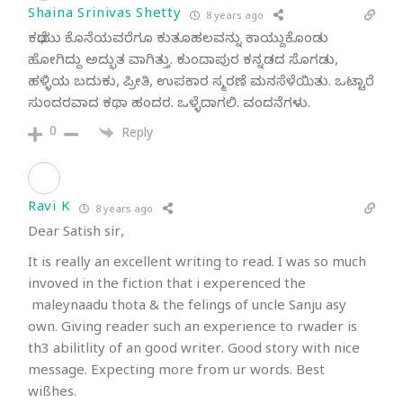
Shaina Srinivas Shetty
8 years ago
ಕಥೆಯು ಕೊನೆಯವರೆಗೂ ಕುತೂಹಲವನ್ನು ಕಾಯ್ದುಕೊಂಡು
ಹೋಗಿದ್ದು ಅದ್ಭುತ ವಾಗಿತ್ತು. ಕುಂದಾಪುರ ಕನ್ನಡದ ಸೊಗಡು,
ಹಳ್ಳಿಯ ಬದುಕು, ಪ್ರೀತಿ, ಉಪಕಾರ ಸ್ಮರಣೆ ಮನಸೆಳೆಯಿತು. ಒಟ್ಟಾರೆ
ಸುಂದರವಾದ ಕಥಾ ಹಂದರ. ಒಳ್ಳೆದಾಗಲಿ. ವಂದನೆಗಳು.
0
Reply
Ravi K
8 years ago
Dear Satish sir,
It is really an excellent writing to read. I was so much
invoved in the fiction that i experenced the
maleynaadu thota & the felings of uncle Sanju asy
own. Giving reader such an experience to rwader is
th3 abilitlity of an good writer. Good story with nice
message. Expecting more from ur words. Best
wißhes.