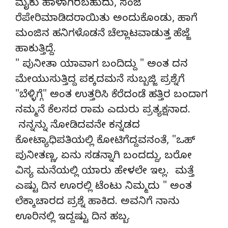
ಮೈಕು ಹಾಳಾಗಿರಬಹುದು, ಸಂಜೆ
ರೆಪೇರಿಮಾಡಿದರಾಯಿತು ಅಂದುಕೊಂಡು, ಹಾಗೆ
ಮಂಜಿನ ಹನಿಗಳೊಡನೆ ಚೆಲ್ಲಾಟವಾಡುತ್ತ ಹೆಜ್ಜೆ
ಹಾಕುತ್ತಿದ್ದೆ.
" ಪುನೀತಾ ಯಾವಾಗ ಬಂದಿದ್ದು " ಅಂತ ದನ
ಮೇಯುಸುತ್ತಿದ್ದ ಪಕ್ಕದಮನೆ ಸುಬ್ಬಜ್ಜಿ ಪ್ರಶ್ನೆಗೆ
"ಬೆಳ್ಳಿಗ್ಗೆ" ಅಂತ ಉತ್ತರಿಸಿ ಕೆರೆದಂಡೆ ಹತ್ತಿರ ಬಂದಾಗ
ನಮ್ಮನೆ ಕೆಲಸದ ರಾಮ ಎದುರು ಪ್ರತ್ಯಕ್ಷನಾದ.
ನನ್ನನ್ನು ನೋಡಿದವನೇ ಕನ್ನಡದ
ಕೋಟ್ಯಾಧಿಪತಿಯಲ್ಲಿ ಕೋಟಿಗೆದ್ದವನಂತೆ, "ಒಹ್
ಪುನೀತಣ್ಣ, ಏನು ಸಡನ್ನಾಗಿ ಬಂದದ್ದು, ಬರೋ
ವಿಸ್ಯ ಮನೆಯಲ್ಲಿ ಯಾರು ಹೇಳಲೇ ಇಲ್ಲ. ಮತ್ತೆ
ಎಷ್ಟು ದಿನ ಊರಲ್ಲಿ ಟೆಂಟು ನಿಮ್ಮದು " ಅಂತ
ಲೆಕ್ಕಾಚಾರದ ಪ್ರಶ್ನೆ ಹಾಕಿದ. ಅವನಿಗೆ ನಾನು
ಊರಿನಲ್ಲಿ ಇದ್ದಷ್ಟು ದಿನ ಹಬ್ಬ.