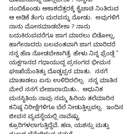
ಭೂಮಿಯನ್ನು ಕೊಲ್ಲಬೇಕಾ ? ನನ್ನನು
ನಂಬಿಕೊಂಡು ಆಕಾಶದೆತ್ತರಕ್ಕೆ ಕೈಚಾಚಿ ನಿಂತಿರುವ
ಆ ಅಡಿಕೆ ತೆಂಗು ಮರವನ್ನು ನೋಡು. ಅವುಗಳಿಗೆ
ನಾನು ಮೋಸಮಾಡಬೇಕಾ ? ನಾನು
ಬದುಕಿರುವವರೆಗೂ ಜಾಗ ಮಾರಲು ಬಿಡೋಲ್ಲ,
ಹಾಗೇನಾದರು ಬಲವಂತವಾಗಿ ಜಾಗ ಮಾರಿದರೆ
ನನ್ನ ಹೆಣ ನೋಡಬೇಕಾಗಿತ್ತೆ. ಹೇಳು ನಿನ್ನ ಫ್ರೆಂಡ್ಗೆ "
ಯಕ್ಷಗಾನದ ಗಧಾಯುದ್ದ ಪ್ರಸಂಗದ ಭೀಮನ
ಘರ್ಜನೆಯೆಂತಿತ್ತು ದೊಡ್ಡಪ್ಪನ ಮಾತು. ನನಗೆ
ಮಾತಾಡಲು ಏನು ಉಳಿದಿರಲಿಲ್ಲ. ನನ್ನ ಮಾತಿನ
ಮೇಲೆ ನನಗೆ ಬೇಜಾರಾಯಿತು.. ಆಧುನಿಕ
ಮನಸ್ಥಿತಿಯ ನಾವು ನಮ್ಮ ಹಿರಿಯ ತಲೆಮಾರಿನ
ಕನಿಷ್ಠ ನಿರೀಕ್ಷೆಗಳಿಗೂ ಬೆಲೆ ನೀಡುತ್ತಿಲ್ಲವಲ್ಲ. ಇಂದಿನ
ಜೀವನ ವ್ಯವಸ್ಥೆಯಲ್ಲಿ ನಾವೆಷ್ಟು
ಕ್ರೂರಿಗಳಲಾಗುತ್ತಿದ್ದೆವೆ. ಹಣ, ಯಶಸ್ಸು ಮತ್ತು