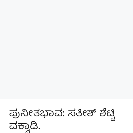
ಪುನೀತಭಾವ: ಸತೀಶ್ ಶೆಟ್ಟಿ
ವಕ್ವಾಡಿ.