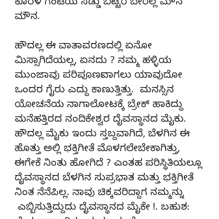
ಕೊರಳ ಗಂಟೆಯ ಸಡ್ಡು ಬಿಟ್ಟರೆ ಬೇರೆಲ್ಲ ಮೌನ
ಮೌನ.
ಹೌದಲ್ಲ ಈ ವಾತಾವರಣದಲ್ಲಿ ಏನೋ
ಮಿಸ್ಸಾಗಿದೆಯಲ್ಲ, ಏನದು ? ನಮ್ಮ ಹಳ್ಳಿಯ
ಮುಂಜಾವು ಪರಿಪೂರ್ಣವಾಗಲು ಯಾವುದೋ
ಒಂದರ ಗೈರು ಎದ್ದು ಕಾಣುತ್ತಿತ್ತು. ಮನಸ್ಸಿನ
ಯೋಚನೆಯ ನಾಗಾಲೋಟಕ್ಕೆ ಬ್ರೇಕ್ ಹಾಕಿದ್ದು
ಮನೆಹತ್ತಿರದ ನಂದಿಕೇಶ್ವರ ದೈವಸ್ಥಾನದ ಮೈಕು.
ಹೌದಲ್ಲ ಮೈಕು ಇಂದು ಸ್ತಬ್ದವಾಗಿದೆ, ಬೆಳಗಿನ ಈ
ಹೊತ್ತು ಅಲ್ಲಿ ಭಕ್ತಿಗೀತೆ ಮೊಳಗಲೇಬೇಕಾಗಿತ್ತು,
ಈಗೇಕೆ ನಿಂತು ಹೋಗಿದೆ ? ಎಂತಹ ಪರಿಸ್ಥಿತಿಯಲ್ಲೂ
ದೈವಸ್ಥಾನದ ಬೆಳಗಿನ ಸುಪ್ರಭಾತ ಮತ್ತು ಭಕ್ತಿಗೀತೆ
ನಿಂತ ನೆನೆಪಿಲ್ಲ. ನಾವು ಚಿಕ್ಕವರಿದ್ದಾಗ ನಮ್ಮನ್ನು
ಎಬ್ಬಿಸುತ್ತಿದ್ದುದು ದೈವಸ್ಥಾನದ ಮೈಕೇ !. ಬಹುಶ: