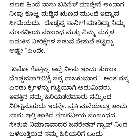
ವರ್ಷದ ಹಿಂದೆ ನಾನು ಬಿಸಿನೆಸ್ ಮಾಡ್ತೇನೆ ಅಂದಾಗ
ನೀವು ಕೊಟ್ಟ ದುಡ್ಡಿನ ಋಣದ ಮುಂದೆ ಇದ್ಯಾವ
ಸೀಮೆಯದು. ದೊಡ್ಡಪ್ಪ ನಾನೀಗ ಮಾಡಿದ್ದು ನಿಮ್ಮ
ಮಾನವೀಯ ಸಂಬಂಧ ಮತ್ತು ನಿಮ್ಮ ಮಕ್ಕಳ
ಬದುಕಿನ ನೀರಿಕ್ಷೆಗಳ ನಡುವೆ ಸೇತುವೆ ಕಟ್ಟಿದ್ದು
ಅಷ್ಟೇ "ಎಂದೇ."
"ಏನೋ ಗೊತ್ತಿಲ್ಲ, ಆದ್ರೆ ನೀನು ಇಂದು ತುಂಬಾ
ದೊಡ್ಡವನಾಗಿಬಿಟ್ಟೆ ನನ್ನ ರಾಜಕುಮಾರ " ಅಂತ ನನ್ನ
ಎರಡು ಕೈಗಳನ್ನು ಗಟ್ಟಿಯಾಗಿ ಅದುಮಿದರು.
ಇವತ್ತಿನ ನಮ್ಮ ಹಿರಿಯತಲೆಮಾರು ನಮ್ಮಿಂದ
ನಿರೀಕ್ಷಿಸುಹುದು ಇದನ್ನೇ. ಪ್ರತಿ ಮನೆಯಲ್ಲೂ ಇಂದು
ನಾನು ಇಲ್ಲಿ ಹಾಕಿದ ಮಾನವೀಯ ಸಂಬಂಧದ
ಸೇತುವೆ ನಿರ್ಮಾಣವಾದರೆ ಜನರೇಶನ್ ಗ್ಯಾಪ್ ನಿಂದ
ಬಳಲುತ್ತಿರುವ ನಮ್ಮ ಹಿರಿಯರಿಗೆ ಒಂದು