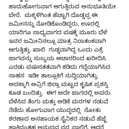
ಹಾದುಹೋಗುವಾಗ ಆಗುತ್ತಿರುವ ಅನುಭೂತಿಯೇ
ಬೇರೆ. ಮಕ್ಕಳಿಗಿಂತ ಹೆಚ್ಚಾಗಿ ದೊಡ್ಡಪ್ಪ ಈ
ಜಮೀನನ್ನು ನೋಡಿಕೊಂಡಿದ್ದರು, ಊರಲ್ಲಿ
ಯಾರಿಗೂ ಸಾಧ್ಯವಾಗದ ವರ್ಷಕ್ಕೆ ಮೂರು ಬೆಳೆ
ಇವರ ಜಮೀನಿನಲ್ಲೂ ಮಾತ್ರ ನಿರಾತಂಕವಾಗಿ
ಆಗುತ್ತಿತ್ತು. ಖಾಲಿ ಗುಡ್ಡವಾಗಿದ್ದ ಒಂದು ಎಕ್ರೆ
ಜಾಗವನ್ನು ಸುಬ್ಯಯ ಆಚಾರರಿಂದ ಖರೀದಿಸಿ
ಎರಡು ವರ್ಷ ಸತತವಾಗಿ ಕಡಿದು ಗದ್ದೆಯಾಗಿಸಿದ
ಸಾಹಸ ಇಡೀ ತಾಲ್ಲೂಕಿಗೆ ಸುದ್ದಿಯಾಗಿತ್ತು.
ಅದಕ್ಕಾಗಿ ಅವ್ರಿಗೆ ಜಿಲ್ಲಾ ಮಟ್ಟದ ಕೃಷಿಕ ಪ್ರಶಸ್ತಿ
ಕೂಡ ಬಂದಿತ್ತು. ಈಗ ಅದೇ ಜಾಗದಲ್ಲಿ ಅವರು
ಬೆಳೆಸಿದ ತೆಂಗು ಮತ್ತು ಅಡಿಕೆ ಮರಗಳ ನಡುವೆ
ನೆಡೆದು ಹೋಗುವಾಗ ಯುದ್ಧದಲ್ಲಿ ಸೋತು
ಶರಣಾದ ಅಸಹಾಯಕ ಸೈನಿಕರ ನಡುವೆ ಹೆಜ್ಜೆ
ಹಾಕಿದಂತಹ ಅನುಭವ ನನ್ನ ಪಾಲಿಗೆ. ಆದರೆ