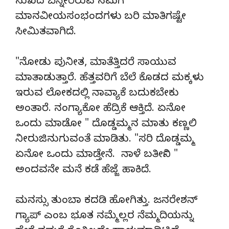
ಸುಖದ ಬೆನ್ನೇರಿರುವ ನಮಗೆ
ಮಾನವೀಯಸಂಭಂದಗಳು ಬರಿ ಮಾತಿಗಷ್ಟೇ
ಸೀಮಿತವಾಗಿದೆ.
"ನೋಡು ಪುನೀತ, ಮಾತೆತ್ತಿದರೆ ಸಾಯುವ
ಮಾತಾಡುತ್ತಾರೆ. ಹೆತ್ತವರಿಗೆ ಬೆಲೆ ಕೊಡದ ಮಕ್ಕಳು
ಇರುವ ಲೋಕದಲ್ಲಿ ನಾವ್ಯಾಕೆ ಬದುಕಬೇಕು
ಅಂತಾರೆ. ನಂಗ್ಯಾಕೋ ಹೆದ್ರಿಕೆ ಆಕ್ತಿದೆ. ಏನೋ
ಒಂದು ಮಾಡೋ " ದೊಡ್ಡಮ್ಮನ ಮಾತು ಕಣ್ಣಲಿ
ನೀರುಜಿನುಗುವಂತೆ ಮಾಡಿತು. "ಸರಿ ದೊಡ್ಡಮ್ಮ
ಏನೋ ಒಂದು ಮಾಡ್ತೇನೆ. ನಾಳೆ ಬರ್ತೀನಿ "
ಅಂದವನೇ ಮನೆ ಕಡೆ ಹೆಜ್ಜೆ ಹಾಕಿದೆ.
ಮನಸ್ಸು ತುಂಬಾ ಕದಡಿ ಹೋಗಿತ್ತು. ಜನರೇಶನ್
ಗ್ಯಾಪ್ ಎಂಬ ಭೂತ ನಮ್ಮೆಲ್ಲರ ನೆಮ್ಮದಿಯನ್ನು