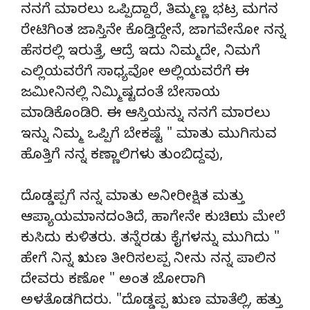
ನನಗೆ ಮಾರಲು ಒಪ್ಪಿದ್ದಾರೆ, ತಿಮ್ಮಣ್ಣ ಭಟ್ರ ಮಗನ
ರೇಟಿಗಿಂತ ಜಾಸ್ತಿನೇ ಕೊಡ್ತಿದ್ದೇನೆ, ಜಾಗವೇನೋ ನನ್ನ
ಹೆಸರಲ್ಲಿ ಇರುತ್ತೆ, ಆದ್ರೆ ಇದು ನಿಮ್ಮದೇ, ನಿಮಗೆ
ಎಲ್ಲಿಯವರೆಗೆ ಸಾಧ್ಯವೋ ಅಲ್ಲಿಯವರೆಗೆ ಈ
ಜಮೀನಿನಲ್ಲಿ ನಿಮ್ಮಿಷ್ಟದಂತೆ ಬೇಸಾಯ
ಮಾಡಿಕೊಂಡಿರಿ. ಈ ಆಸ್ತಿಯನ್ನು ನನಗೆ ಮಾರಲು
ಇನ್ನು ನಿಮ್ಮ ಒಪ್ಪಿಗೆ ಬೇಕಷ್ಟೆ " ಮಾತು ಮುಗಿಸುವ
ಹೊತ್ತಿಗೆ ನನ್ನ ಕಣ್ಣಾಲಿಗಳು ತುಂಬಿದ್ದವು,
ದೊಡ್ಡಪ್ಪಗೆ ನನ್ನ ಮಾತು ಅನೀರೀಕ್ಷಿತ ಮತ್ತು
ಆಪ್ಯಾಯಮಾನದಂತಿದೆ, ಹಾಗೇನೇ ಕುರ್ಚಿಯ ಮೇಲೆ
ಕುಸಿದು ಕುಳಿತರು. ತನ್ನೆರಡು ಕೈಗಳನ್ನು ಮುಗಿದು "
ಹೇಗೆ ನಿನ್ನ ಋಣ ತೀರಿಸಲಪ್ಪ ನೀನು ನನ್ನ ಪಾಲಿನ
ದೇವರು ಕಣೋ " ಅಂತ ಜೋರಾಗಿ
ಅಳತೊಡಗಿದರು. "ದೊಡ್ಡಪ್ಪ ಋಣ ಮಾತೆಲ್ಲಿ, ಹತ್ತು