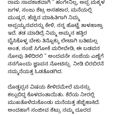
ರಾಮ ಸಾವಕಾಶವಾಗಿ " ಹಂಗೇನಿಲ್ಲ, ಅಪ್ಪ ಮಕ್ಕಳ
ಜಗಳ, ಸಂಜು ಶೆಟ್ರ ಅಸಹಕಾರ, ಮನೆಯಲ್ಲಿ
ಮುಷ್ಕರ, ಹೆಚ್ಚಿನ ಮಾಹಿತಿಗಾಗಿ ನಿಮ್ಮ
ಅಪ್ಪಯ್ಯನವರನ್ನು ಕೇಳಿ, ನನ್ನ ಹೊಟ್ಟೆ ತಾಳಹಾಕ್ತಾ
ಇದೆ. ತಡ ಮಾಡಿದ್ರೆ ನಿಮ್ಮ ಅಮ್ಮನ ಹತ್ತಿರ
ಬೈಸಿಕೊಳ್ಳ ಬೇಕು ತಿನ್ನೊಕ್ಕು ಲೇಟಾಗಿ ಬರ್ತಿಯಲ್ಲ
ಅಂತ, ಸಂಜೆ ಸಿಗೋಕೆ ಮರೀಬೇಡಿ, ಈ ಬಡವನ
ನೋವು ತಿಳಿದಿರಲಿ " ಅಂದವನೇ ಸಂಜೆಯ ಎಣ್ಣೆಗೆ
ನನಗೊಂದು ಜ್ಞಾಪನ ನೋಟಿಸ್ಸು ನೀಡಿ ಬಿರಬಿರನೆ
ನಮ್ಮನೆಯತ್ತ ಓಡತೊಡಗಿದ.
ದೊಡ್ಡಪ್ಪನ ವಿಷಯ ಕೇಳಿದಮೇಲೆ ಮನಸ್ಸು
ಕಲ್ಲುಬಿದ್ದ ಕೊಳದಂತಾಯಿತು. ಕೆರೆಯ ನೀರಲ್ಲಿ
ಮುಖತೊಳೆದುಕೊಂಡು ಮನೆಯತ್ತ ಹೆಜ್ಜೆಹಾಕಿದೆ.
ಅಂದಹಾಗೆ ಸಂಜೀವ ಶೆಟ್ರು ನಮ್ಮ ದೂರದ