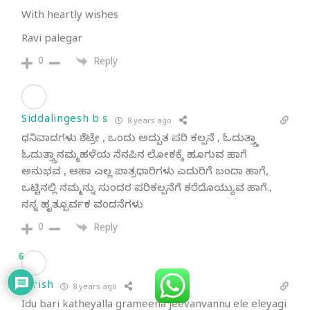
With heartly wishes
Ravi palegar
0
Reply
Siddalingesh b s
8 years ago
ಧನಿವಾದಗಳು ಶೆಟ್ರೇ , ಒಂದು ಅದ್ಬುತ ಪರಿ ಕಲ್ಪನೆ , ಓದುತ್ತ್ತಾ
ಓದುತ್ತ್ತಾನಮ್ಮಹಳೆಯ ನೆನಪಿನ ಲೋಕಕ್ಕೆ ಹೂಗುವ ಹಾಗೆ
ಅನುಭವ , ಆಹಾ ಎಲ್ಲ ಪಾತ್ರಧಾರಿಗಳು ಎದುರಿಗೆ ಬಂದಾ ಹಾಗೆ,
ಒಟ್ಟಿನಲ್ಲಿ ನಮ್ಮನ್ನು ಸುಂದರ ಪರಿಕಲ್ಪನೆಗೆ ಕರೆದೊಯ್ಯುವ ಹಾಗೆ.,
ನನ್ನ ಹೃತ್ಪೂರ್ವಕ ವಂದನೆಗಳು
0
Reply
6
Girish
8 years ago
Idu bari katheyalla grameena jeevanvannu ele eleyagi