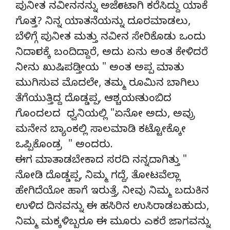
ಪುನೀತ ನವೀನನನ್ನು ಅರ್ಜೆಂಟಾಗಿ ಕರೆಸಿದ್ದು ಯಾಕೆ
ಗೊತ್ತ? ನಿನ್ನ ಯಾತನೆಯನ್ನು ದೂರಮಾಡಲು,
ಬೆಳಿಗ್ಗೆ ಪುನೀತ ಮತ್ತು ನವೀನ ಸೇರಿಕೊಡು ಒಂದು
ನಿರ್ದಾರಕ್ಕೆ ಬಂದಿದ್ದಾರೆ, ಅದು ಏನು ಅಂತ ಕೇಳಿದರೆ
ನೀನು ಖುಷಿಪಡ್ತೀಯ " ಅಂತ ಅಪ್ಪ ಮಾತು
ಮುಗಿಸುವ ಮೊದಲೇ, ತಮ್ಮ ರೂಮಿನ ಬಾಗಿಲು
ತೆಗೆಯುತ್ತಿದ್ದ ದೊಡ್ಡಪ್ಪ, ಆಶ್ಚರ್ಯ ತುಂಬಿದ
ಗೊಂದಲದ ಧ್ವನಿಯಲ್ಲಿ "ಏನೋ ಅದು, ಅವ್ರು
ಮನೇನ ಬ್ಯಾಂಕಲ್ಲಿ ಸಾಲಮಾಡಿ ಕಟ್ಟೋಕ್ಕೋ
ಒಪ್ಪಿಕೊಂಡ್ರ " ಅಂದರು.
ಈಗ ಮಾತಾಡಬೇಕಾದ ಸರದಿ ನನ್ನದಾಗಿತ್ತು "
ನೋಡಿ ದೊಡ್ಡಪ್ಪ, ನಿಮ್ಮ ಗದ್ದೆ, ತೋಟವೆಲ್ಲಾ
ಹೇಗಿದೆಯೋ ಹಾಗೆ ಇರುತ್ತೆ, ನೀವು ನಿಮ್ಮ ಬದುಕಿನ
ಉಳಿದ ದಿನವನ್ನು ಈ ಹಸಿರಿನ ಉಸಿರಾಡಬಹುದು,
ನಿಮ್ಮ ಮಕ್ಕಳಿಬ್ಬರೂ ಈ ಮೂರು ಎಕರೆ ಜಾಗವನ್ನು