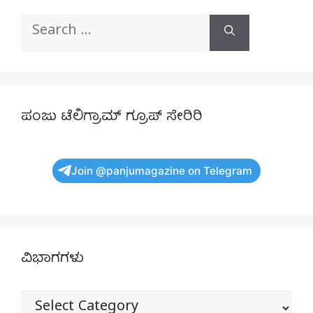
Search
for:
ಪಂಜು ಟೆಲಿಗ್ರಾಮ್ ಗ್ರೂಪ್ ಸೇರಿರಿ
Join @panjumagazine on Telegram
ವಿಭಾಗಗಳು
ವಿಭಾಗಗಳು