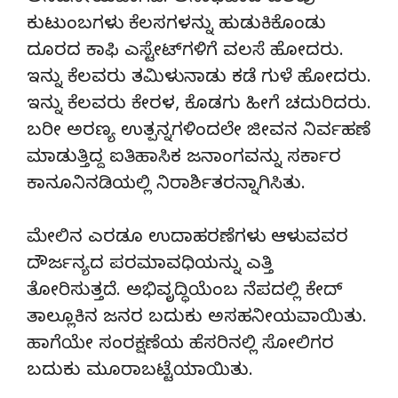
ಕುಟುಂಬಗಳು ಕೆಲಸಗಳನ್ನು ಹುಡುಕಿಕೊಂಡು
ದೂರದ ಕಾಫಿ ಎಸ್ಟೇಟ್‌ಗಳಿಗೆ ವಲಸೆ ಹೋದರು.
ಇನ್ನು ಕೆಲವರು ತಮಿಳುನಾಡು ಕಡೆ ಗುಳೆ ಹೋದರು.
ಇನ್ನು ಕೆಲವರು ಕೇರಳ, ಕೊಡಗು ಹೀಗೆ ಚದುರಿದರು.
ಬರೀ ಅರಣ್ಯ ಉತ್ಪನ್ನಗಳಿಂದಲೇ ಜೀವನ ನಿರ್ವಹಣೆ
ಮಾಡುತ್ತಿದ್ದ ಐತಿಹಾಸಿಕ ಜನಾಂಗವನ್ನು ಸರ್ಕಾರ
ಕಾನೂನಿನಡಿಯಲ್ಲಿ ನಿರಾರ್ಶಿತರನ್ನಾಗಿಸಿತು.
ಮೇಲಿನ ಎರಡೂ ಉದಾಹರಣೆಗಳು ಆಳುವವರ
ದೌರ್ಜನ್ಯದ ಪರಮಾವಧಿಯನ್ನು ಎತ್ತಿ
ತೋರಿಸುತ್ತದೆ. ಅಭಿವೃದ್ಧಿಯೆಂಬ ನೆಪದಲ್ಲಿ ಕೇದ್
ತಾಲ್ಲೂಕಿನ ಜನರ ಬದುಕು ಅಸಹನೀಯವಾಯಿತು.
ಹಾಗೆಯೇ ಸಂರಕ್ಷಣೆಯ ಹೆಸರಿನಲ್ಲಿ ಸೋಲಿಗರ
ಬದುಕು ಮೂರಾಬಟ್ಟೆಯಾಯಿತು.