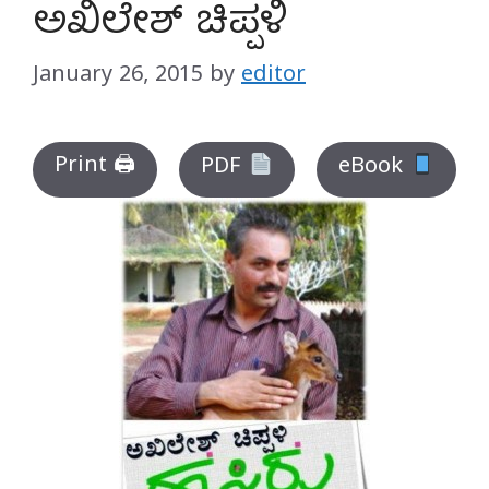
ಅಖಿಲೇಶ್ ಚಿಪ್ಪಳಿ
January 26, 2015
by
editor
Print 🖨
PDF
eBook