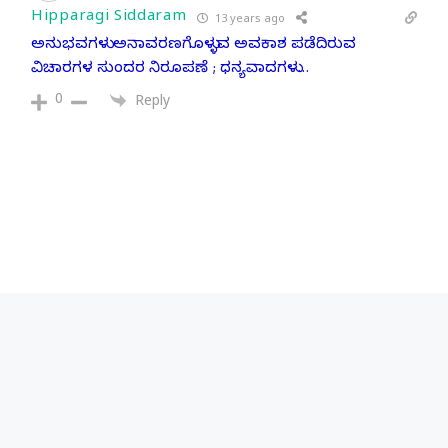
Hipparagi Siddaram
13 years ago
ಅನುಭವಗಳು ಅನಾವರಣಗೊಳ್ಳುವ ಅವಕಾಶ ಪಡೆದಿರುವ
ವಿಚಾರಗಳ ಸುಂದರ ನಿರೂಪಣೆ ; ಧನ್ಯವಾದಗಳು…
0
Reply