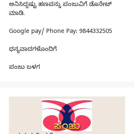
ಅನಿಸಿದ್ದಷ್ಟು ಹಣವನ್ನು ಪಂಜುವಿಗೆ ಡೊನೇಟ್‌
ಮಾಡಿ.
Google pay/ Phone Pay: 9844332505
ಧನ್ಯವಾದಗಳೊಂದಿಗೆ
ಪಂಜು ಬಳಗ