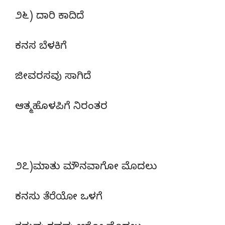
೨೬) ದಾರಿ ಕಾದಿದೆ
ಕನಸ ಬೆಳಕಿಗೆ
ಜೀವರಸವು ಸಾಗಿದೆ
ಆತ್ಮಹೊಳಪಿಗೆ ನಿರಂತರ
೨೭)ಮಾತು ಮೌನವಾಗೋ ಮೊದಲು
ಕನಸು ತೆರೆಯೋ ಒಳಗೆ