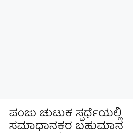
ಪಂಜು ಚುಟುಕ ಸ್ಪರ್ಧೆಯಲ್ಲಿ
ಸಮಾಧಾನಕರ ಬಹುಮಾನ