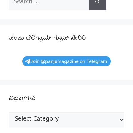
for:
ಪಂಜು ಟೆಲಿಗ್ರಾಮ್ ಗ್ರೂಪ್ ಸೇರಿರಿ
Join @panjumagazine on Telegram
ವಿಭಾಗಗಳು
ವಿಭಾಗಗಳು