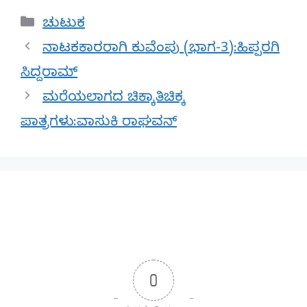
Categories
ಚುಟುಕ
ನಾಟಕಕಾರರಾಗಿ ಕುವೆಂಪು (ಭಾಗ-3):ಹಿಪ್ಪರಗಿ
ಸಿದ್ದರಾಮ್
ಮರೆಯಲಾಗದ ಚಿಕ್ಕಾತಿಚಿಕ್ಕ
ಪಾತ್ರಗಳು:ವಾಸುಕಿ ರಾಘವನ್
0