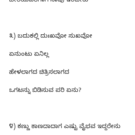
ಬೇರೆಯವರಿಗಾಗಿ ನಾವು ಇರಬೇಕು
೩) ಬದುಕಲ್ಲಿ ದುಃಖವೋ ಸುಖವೋ
ಏನುಂಟು ಏನಿಲ್ಲ
ಹೇಳಲಾಗದ ಚಿತ್ರಿಸಲಾಗದ
ಒಗಟನ್ನು ಬಿಡಿಸುವ ಪರಿ ಏನು?
೪) ಕಣ್ಣು ಕಾಣದಾದಾಗ ಎಷ್ಟು ವೈಭವ ಇದ್ದರೇನು