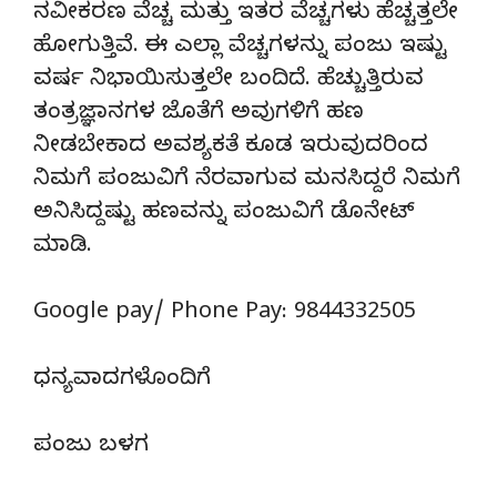
ನವೀಕರಣ ವೆಚ್ಚ ಮತ್ತು ಇತರ ವೆಚ್ಚಗಳು ಹೆಚ್ಚತ್ತಲೇ
ಹೋಗುತ್ತಿವೆ. ಈ ಎಲ್ಲಾ ವೆಚ್ಚಗಳನ್ನು ಪಂಜು ಇಷ್ಟು
ವರ್ಷ ನಿಭಾಯಿಸುತ್ತಲೇ ಬಂದಿದೆ. ಹೆಚ್ಚುತ್ತಿರುವ
ತಂತ್ರಜ್ಞಾನಗಳ ಜೊತೆಗೆ ಅವುಗಳಿಗೆ ಹಣ
ನೀಡಬೇಕಾದ ಅವಶ್ಯಕತೆ ಕೂಡ ಇರುವುದರಿಂದ
ನಿಮಗೆ ಪಂಜುವಿಗೆ ನೆರವಾಗುವ ಮನಸಿದ್ದರೆ ನಿಮಗೆ
ಅನಿಸಿದ್ದಷ್ಟು ಹಣವನ್ನು ಪಂಜುವಿಗೆ ಡೊನೇಟ್‌
ಮಾಡಿ.
Google pay/ Phone Pay: 9844332505
ಧನ್ಯವಾದಗಳೊಂದಿಗೆ
ಪಂಜು ಬಳಗ