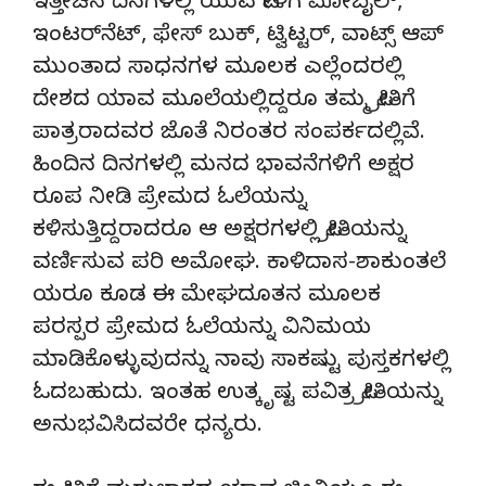
ಇತ್ತೀಚಿನ ದಿನಗಳಲ್ಲಿ ಯುವ ಪೀಳಿಗೆ ಮೋಬೈಲ್,
ಇಂಟರ್‌ನೆಟ್, ಫೇಸ್ ಬುಕ್, ಟ್ವಿಟ್ಟರ್, ವಾಟ್ಸ್ ಆಪ್
ಮುಂತಾದ ಸಾಧನಗಳ ಮೂಲಕ ಎಲ್ಲೆಂದರಲ್ಲಿ
ದೇಶದ ಯಾವ ಮೂಲೆಯಲ್ಲಿದ್ದರೂ ತಮ್ಮ ಪ್ರೀತಿಗೆ
ಪಾತ್ರರಾದವರ ಜೊತೆ ನಿರಂತರ ಸಂಪರ್ಕದಲ್ಲಿವೆ.
ಹಿಂದಿನ ದಿನಗಳಲ್ಲಿ ಮನದ ಭಾವನೆಗಳಿಗೆ ಅಕ್ಷರ
ರೂಪ ನೀಡಿ ಪ್ರೇಮದ ಓಲೆಯನ್ನು
ಕಳಿಸುತ್ತಿದ್ದರಾದರೂ ಆ ಅಕ್ಷರಗಳಲ್ಲಿ ಪ್ರೀತಿಯನ್ನು
ವರ್ಣಿಸುವ ಪರಿ ಅಮೋಘ. ಕಾಳಿದಾಸ-ಶಾಕುಂತಲೆ
ಯರೂ ಕೂಡ ಈ ಮೇಘದೂತನ ಮೂಲಕ
ಪರಸ್ಪರ ಪ್ರೇಮದ ಓಲೆಯನ್ನು ವಿನಿಮಯ
ಮಾಡಿಕೊಳ್ಳುವುದನ್ನು ನಾವು ಸಾಕಷ್ಟು ಪುಸ್ತಕಗಳಲ್ಲಿ
ಓದಬಹುದು. ಇಂತಹ ಉತ್ಕೃಷ್ಟ ಪವಿತ್ರ ಪ್ರೀತಿಯನ್ನು
ಅನುಭವಿಸಿದವರೇ ಧನ್ಯರು.