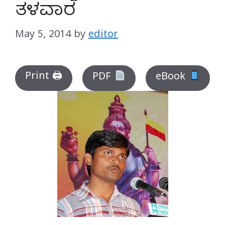
ತಳವಾರ
May 5, 2014
by
editor
Print 🖨
PDF
eBook