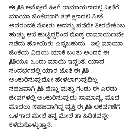
ಈ ಪ್ರೀತಿ ಅನ್ನೋದೆ ಹೀಗೆ ರಾಮಾಯಣದಲ್ಲಿ ಸೀತೆಗೆ
ಮಾಯಾ ಜಿಂಕೆಯಾಗಿ ತತ್ ಕ್ಷಣದಲಿ ಸೀತೆ
ಅದರಂದಕೆ ಸೋತು ಅದನ್ನು ಪಡೆದೇ ತೀರಬೇಕೆಂಬ
ಹುಚ್ಚು ಆಸೆ ಹುಟ್ಟಿದ್ದರಿಂದ ದೊಡ್ಡ ರಾಮಾಯಣವೇ
ನಡೆದು ಹೋಯಿತು ಎನ್ನಬಹುದು. ಇಲ್ಲಿ ಮಾಯಾ
ಜಿಂಕೆಯ ವಿಷಯ ಯಾಕೆ ಬಂತು ಅಂದರೆ ಈ
ಪ್ರೀತಿಯೂ ಒಂದು ಮಾಯೆ ಇದ್ದಂತೆ. ಯಾವ
ಸಂದರ್ಭದಲ್ಲಿ ಯಾರ ಜೊತೆ ಈ ಪ್ರೀತಿ
ಅಂಕುರಿಸುವುದೋ ಹೇಳಲಾಗುವುದಿಲ್ಲ.
ಸಹಜವಾಗಿ ಪ್ರೀತಿ ಹೆಣ್ಣು ಮತ್ತು ಗಂಡು ಈ ಎರಡು
ಜೀವಗಳಲ್ಲಿ ಅಂಕುರಿಸುವುದು ಸಾಮಾನ್ಯ. ಮೊದ
ಮೊದಲು ಸಹಜವಾಗಿದ್ದ ವ್ಯಕ್ತಿ ಈ ಪ್ರೀತಿ ಆಕರ್ಷಣೆಗೆ
ಒಳಗಾದ ಮೇಲೆ ತನ್ನ ಮೇಲೆ ತಾ ಹಿಡಿತವನ್ನೇ
ಕಳೆದುಕೊಳ್ಳುತ್ತಾನೆ.