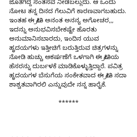
ಜೊತೆಗಿದ್ದ ಸಂತಸವ ನೀಡಬಲ್ಲುದು. ಆ ಒಂದು
ನೋಟ ತನ್ನ ದಿನದ ಗೆಲುವಿಗೆ ಕಾರಣವಾಗಬಹುದು.
ಇಂತಹ ಈ ಪ್ರೀತಿ ಅನಂತ ಅನನ್ಯ ಅಗೋಚರ,,,
ಇದನ್ನು ಅನುಭವಿಸಬೇಕಷ್ಟೇ ಹೊರತು
ಅನುಮಾನಿಸಬಾರದು, ಇಂದಿನ ಯುವ
ಹೃದಯಗಳು ಇತ್ತೀಚಿಗೆ ಬರುತ್ತಿರುವ ಚಿತ್ರಗಳನ್ನು
ನೋಡಿ ಹುಚ್ಚು ಆಕರ್ಷಣೆಗೆ ಒಳಗಾಗಿ ಈ ಪ್ರೀತಿಯ
ಹೆಸರನ್ನು ದುರ್ಬಳಕೆ ಮಾಡಿಕೊಳ್ಳುತ್ತಿದ್ದಾರೆ. ಪವಿತ್ರ
ಹೃದಯಗಳ ಬೆಸುಗೆಯ ಸಂಕೇತವಾದ ಈ ಪ್ರೀತಿ ಸದಾ
ಶಾಶ್ವತವಾಗಿರಲಿ ಎನ್ನುವುದೇ ನನ್ನ ಹಾರೈಕೆ.
******