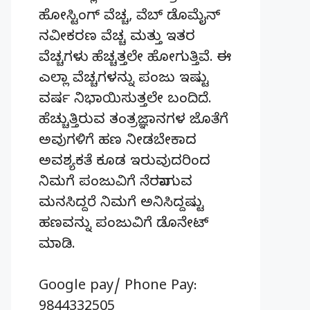
ಹೋಸ್ಟಿಂಗ್‌ ವೆಚ್ಚ, ವೆಬ್‌ ಡೊಮೈನ್‌
ನವೀಕರಣ ವೆಚ್ಚ ಮತ್ತು ಇತರ
ವೆಚ್ಚಗಳು ಹೆಚ್ಚತ್ತಲೇ ಹೋಗುತ್ತಿವೆ. ಈ
ಎಲ್ಲಾ ವೆಚ್ಚಗಳನ್ನು ಪಂಜು ಇಷ್ಟು
ವರ್ಷ ನಿಭಾಯಿಸುತ್ತಲೇ ಬಂದಿದೆ.
ಹೆಚ್ಚುತ್ತಿರುವ ತಂತ್ರಜ್ಞಾನಗಳ ಜೊತೆಗೆ
ಅವುಗಳಿಗೆ ಹಣ ನೀಡಬೇಕಾದ
ಅವಶ್ಯಕತೆ ಕೂಡ ಇರುವುದರಿಂದ
ನಿಮಗೆ ಪಂಜುವಿಗೆ ನೆರವಾಗುವ
ಮನಸಿದ್ದರೆ ನಿಮಗೆ ಅನಿಸಿದ್ದಷ್ಟು
ಹಣವನ್ನು ಪಂಜುವಿಗೆ ಡೊನೇಟ್‌
ಮಾಡಿ.
Google pay/ Phone Pay:
9844332505