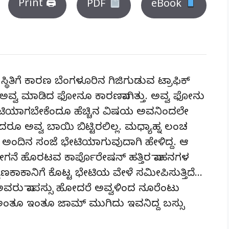
Print 🖨
PDF
eBook
್ಥಿತಿಗೆ ಕಾರಣ ಬೆಂಗಳೂರಿನ ಗಿಜಿಗುಡುವ ಟ್ರಾಫಿಕ್
ಅವ್ವ ಮಾಡಿದ ಫೋನೂ ಕಾರಣವಾಗಿತ್ತು. ಅವ್ವ ಫೋನು
ಭೇಟಿಯಾಗಬೇಕೆಂದೂ ಹೆಚ್ಚಿನ ವಿಷಯ ಅವನಿಂದಲೇ
ಳಿದರೂ ಅವ್ವ ಬಾಯಿ ಬಿಟ್ಟಿರಲಿಲ್ಲ. ಮಧ್ಯಾಹ್ನ ಲಂಚ
 ಅಂದಿನ ಸಂಜೆ ಭೇಟಿಯಾಗುವುದಾಗಿ ಹೇಳಿದ್ದ. ಆ
ಗನೆ ಹೊರಟವ ಕಾರ್ಪೊರೇಷನ್ ಹತ್ತಿರ ವಾಹನಗಳ
ಕಲ್ಯಾಣಕಾಕಾನಿಗೆ ಕೊಟ್ಟ ಭೇಟಿಯ ವೇಳೆ ಸಮೀಪಿಸುತ್ತಿದೆ…
ವರು ವಾಪಸ್ಸು ಹೋದರೆ ಅವ್ವಳಿಂದ ನೂರೆಂಟು
 ಅಂತೂ ಇಂತೂ ಜಾಮ್ ಮುಗಿದು ಇವನಿದ್ದ ಬಸ್ಸು