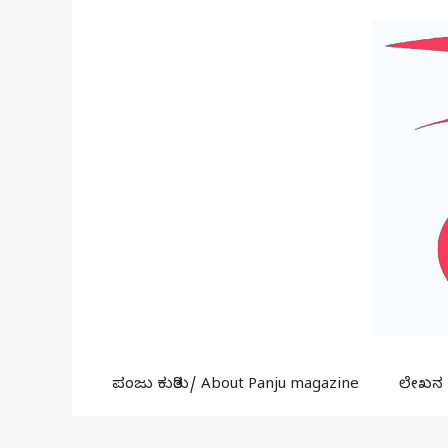
Skip
to
content
ಪಂಜು ಕುರಿತು/ About Panju magazine
ಲೇಖನ ಕ