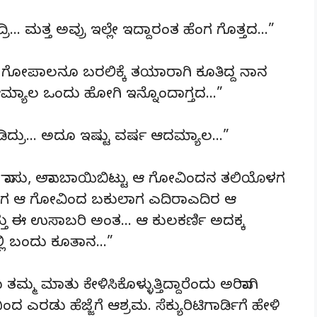
್ರಿ… ಮತ್ತ ಅವ್ರು ಇಲ್ಲೇ ಇದ್ದಾರಂತ ಹೆಂಗ ಗೊತ್ತದ…”
ರ ಗೋಪಾಲನೂ ಬರಲಿಕ್ಕೆ ತಯಾರಾಗಿ ಕೂತಿದ್ದ ನಾನ
ಆಮ್ಯಾಲ ಒಂದು ಹೋಗಿ ಇನ್ನೊಂದಾಗ್ತದ…”
ಿದ್ರು… ಅದೂ ಇಷ್ಟು ವರ್ಷ ಆದಮ್ಯಾಲ…”
… ವಾಸು, ಅವಾ ಬಾಯಿಬಿಟ್ಟು ಆ ಗೋವಿಂದನ ತಲಿಯೊಳಗ
್ಯಾಗ ಆ ಗೋವಿಂದ ಬಕುಲಾಗ ಎದಿರಾಎದಿರ ಆ
ತ್ತು ಈ ಉಸಾಬರಿ ಅಂತ… ಆ ಕುಲಕರ್ಣಿ ಅದಕ್ಕ
ಲ್ಲಿ ಬಂದು ಕೂತಾನ…”
ತಮ್ಮ ಮಾತು ಕೇಳಿಸಿಕೊಳ್ಳುತ್ತಿದ್ದಾರೆಂದು ಅರಿವಾಗಿ
ಎರಡು ಹೆಜ್ಜೆಗೆ ಆಶ್ರಮ. ಸೆಕ್ಯುರಿಟಿಗಾರ್ಡಿಗೆ ಹೇಳಿ