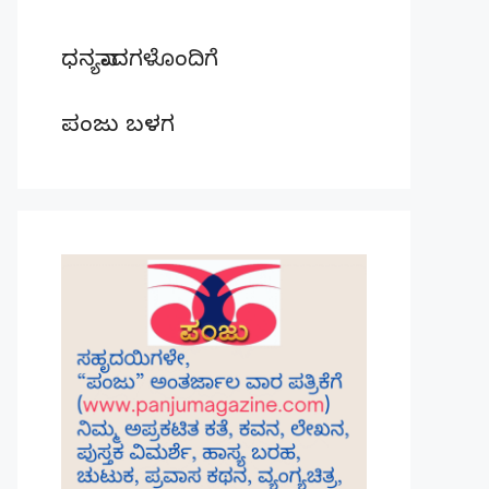
ಧನ್ಯವಾದಗಳೊಂದಿಗೆ
ಪಂಜು ಬಳಗ