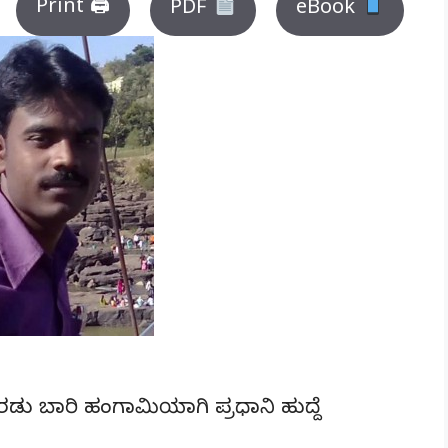
Print 🖨
PDF
eBook
ು ಬಾರಿ ಹಂಗಾಮಿಯಾಗಿ ಪ್ರಧಾನಿ ಹುದ್ದೆ