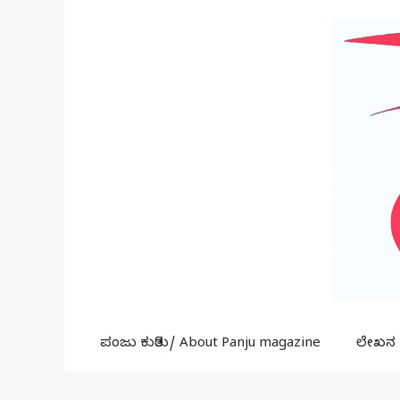
Skip
to
content
ಪಂಜು ಕುರಿತು/ About Panju magazine
ಲೇಖನ ಕ