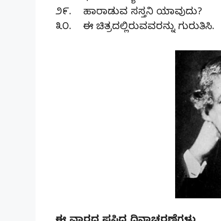
೨೯. ಹಾರಾಡುವ ಸಸ್ತನಿ ಯಾವುದು?
೩೦. ಈ ಚಿತ್ರದಲ್ಲಿರುವವರನ್ನು ಗುರುತಿಸಿ.
ಈ ವಾರದ ಪ್ರಸಿದ್ಧ ದಿನಾಚರಣೆಗಳು