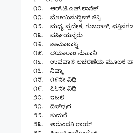
೯. ೧೯೮೦
೧೦. ಆರ್.ಟಿ.ಎಚ್.ಲಾನೆಕ್
೧೧. ಮೋಯಿನುದ್ಧೀನ್ ಚಿಸ್ತಿ
೧೨. ಮಧ್ಯ ಪ್ರದೇಶ, ಗುಜರಾತ್, ಛತ್ತಿಸಗ
೧೩. ಪರ್ಷಿಯನ್ನರು
೧೪. ಶಾಮಾಶಾಸ್ತ್ರಿ
೧೫. ದಯಾರಾಂ ಸುಹಾನಿ
೧೬. ಉಪವಾಸ ಆಚರಣೆಯ ಮೂಲಕ ಪ್ರಾ
೧೭. ನಿಷ್ಕಾ
೧೮. ೧೯ನೇ ವಿಧಿ
೧೯. ೭೬ನೇ ವಿಧಿ
೨೦. ಇಟಲಿ
೨೧. ದಿಸ್‌ಪುರ
೨೨. ಕುದುರೆ
೨೩. ಅರುಂಧತಿ ರಾಯ್