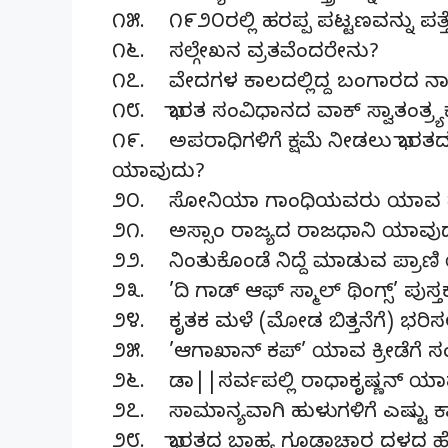
೧೫. ೧೯೨೦ರಲ್ಲಿ ಹರಪ್ಪ ಪಟ್ಟಣವನ್ನು ಪತ್ತ
೧೬. ಸಲ್ಗೇಖನ ವ್ರತವೆಂದರೇನು?
೧೭. ವೇದಗಳ ಕಾಲದಲ್ಲಿದ್ದ ಬಂಗಾರದ ನಾ
೧೮. ಭಾರತ ಸಂವಿಧಾನದ ವಾಕ್ ಸ್ವಾತಂತ್ರ್ಯಕ
೧೯. ಅಪರಾಧಿಗಳಿಗೆ ಕ್ಷಮೆ ನೀಡಲು ಭಾರತದ 
ಯಾವುದು?
೨೦. ಸೋನಿಯಾ ಗಾಂಧಿಯವರು ಯಾವ ದೇಶ
೨೧. ಅಸ್ಸಾಂ ರಾಜ್ಯದ ರಾಜಧಾನಿ ಯಾವು
೨೨. ನಿಂತುಕೊಂಡೆ ನಿದ್ದೆ ಮಾಡುವ ಪ್ರಾಣ
೨೩. ’ದಿ ಗಾಡ್ ಆಫ್ ಸ್ಮಾಲ್ ಥಿಂಗ್ಸ್’ ಪು
೨೪. ಕೃತಕ ಮಳೆ (ಮೋಡ ಬಿತ್ತನೆಗೆ) ಭ
೨೫. ’ಆಗಾಖಾನ್ ಕಪ್’ ಯಾವ ಕ್ರೀಡೆಗೆ ಸಂ
೨೬. ಡಾ||ಸರ್ವಪಲ್ಲಿ ರಾಧಾಕೃಷ್ಣನ್ 
೨೭. ಸಾಮಾನ್ಯವಾಗಿ ಹುಳುಗಳಿಗೆ ಎಷ್ಟು ಕ
೨೮. ಭಾರತದ ಬಾಹ್ಯ ಗೂಡಾಚಾರ ದಳದ ಹ