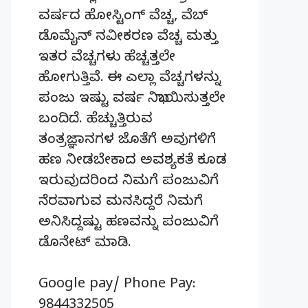
ವರ್ಷದ ಹೋಸ್ಟಿಂಗ್‌ ವೆಚ್ಚ, ವೆಬ್‌
ಡೊಮೈನ್‌ ನವೀಕರಣ ವೆಚ್ಚ ಮತ್ತು
ಇತರ ವೆಚ್ಚಗಳು ಹೆಚ್ಚತ್ತಲೇ
ಹೋಗುತ್ತಿವೆ. ಈ ಎಲ್ಲಾ ವೆಚ್ಚಗಳನ್ನು
ಪಂಜು ಇಷ್ಟು ವರ್ಷ ನಿಭಾಯಿಸುತ್ತಲೇ
ಬಂದಿದೆ. ಹೆಚ್ಚುತ್ತಿರುವ
ತಂತ್ರಜ್ಞಾನಗಳ ಜೊತೆಗೆ ಅವುಗಳಿಗೆ
ಹಣ ನೀಡಬೇಕಾದ ಅವಶ್ಯಕತೆ ಕೂಡ
ಇರುವುದರಿಂದ ನಿಮಗೆ ಪಂಜುವಿಗೆ
ನೆರವಾಗುವ ಮನಸಿದ್ದರೆ ನಿಮಗೆ
ಅನಿಸಿದ್ದಷ್ಟು ಹಣವನ್ನು ಪಂಜುವಿಗೆ
ಡೊನೇಟ್‌ ಮಾಡಿ.
Google pay/ Phone Pay:
9844332505