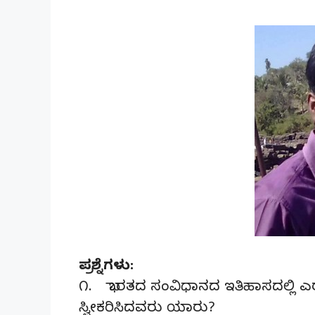
ಪ್ರಶ್ನೆಗಳು:
೧. ಭಾರತದ ಸಂವಿಧಾನದ ಇತಿಹಾಸದಲ್ಲಿ ಎರಡ
ಸ್ವೀಕರಿಸಿದವರು ಯಾರು?