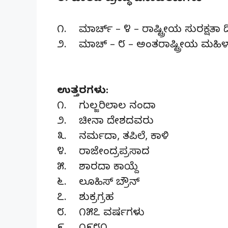
೧. ಮಾರ್ಚ್ – ೪ – ರಾಷ್ಟ್ರೀಯ ಸುರಕ್ಷತಾ 
೨. ಮಾಚ್ – ೮ – ಅಂತರಾಷ್ಟ್ರೀಯ ಮಹಿಳ
ಉತ್ತರಗಳು:
೧. ಗುಲ್ಜರಿಲಾಲ ನಂದಾ
೨. ಚೀನಾ ದೇಶದವರು
೩. ನರ್ಮದಾ, ತಪಿಲೆ, ಕಾಳಿ
೪. ರಾಜೇಂದ್ರಪ್ರಸಾದ
೫. ಶಾರದಾ ಕಾಯ್ದೆ
೬. ಲೂಹಿಸ್ ಬ್ರೌನ್
೭. ಶುಕ್ರಗ್ರಹ
೮. ೧೫೭ ವರ್ಷಗಳು