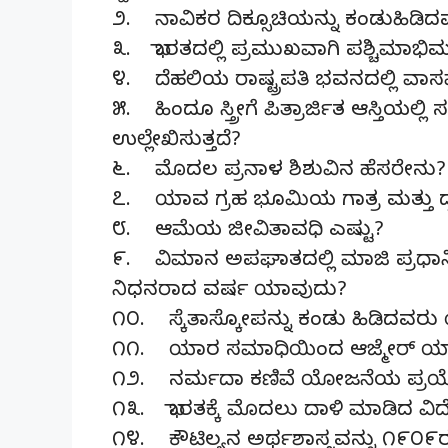
೨. ನಾವಿಕರ ದಿಕ್ಸೂಚಿಯನ್ನು ಕಂಡುಹಿಡ
೩. ಭಾರತದಲ್ಲಿ ಪ್ರಮುಖವಾಗಿ ಪಶ್ಚಿಮಾಭ
೪. ದೆಹಲಿಯ ರಾಷ್ಟ್ರಪತಿ ಭವನದಲ್ಲಿ ವಾ
೫. ಹಿಂದೂ ಸ್ತ್ರೀಗೆ ಪಿತ್ರಾರ್ಜಿತ ಆಸ್ತಿಯ
ಉಲ್ಲೇಖಿಸುತ್ತದೆ?
೬. ಮೊದಲ ಪ್ರನಾಳ ಶಿಶುವಿನ ಹೆಸರೇನು?
೭. ಯಾವ ಗ್ರಹ ಭೂಮಿಯ ಗಾತ್ರ ಮತ್ತು ದ್
೮. ಆಮೆಯ ಜೀವಿತಾವಧಿ ಎಷ್ಟು?
೯. ವಿಮಾನ ಅಪಘಾತದಲ್ಲಿ ಮಾಜಿ ಪ್ರಧಾ
ನಿಧನರಾದ ವರ್ಷ ಯಾವುದು?
೧೦. ಸ್ಕೆತಾಸ್ಕೋಪನ್ನು ಕಂಡು ಹಿಡಿದವರ
೧೧. ಯಾರ ಸಮಾಧಿಯಿಂದ ಆಜ್ಮೇರ್ ಯಾತ್
೧೨. ನರ್ಮದಾ ಕಣಿವೆ ಯೋಜನೆಯ ಪ್ರಯೋ
೧೩. ಭಾರತಕ್ಕೆ ಮೊದಲು ದಾಳಿ ಮಾಡಿದ ವಿ
೧೪. ಕೌಟಿಲ್ಯನ ಅರ್ಥಶಾಸ್ತ್ರವನ್ನು ೧೯೦೯ರಲ