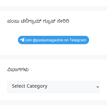
ಪಂಜು ಟೆಲಿಗ್ರಾಮ್ ಗ್ರೂಪ್ ಸೇರಿರಿ
Join @panjumagazine on Telegram
ವಿಭಾಗಗಳು
ವಿಭಾಗಗಳು