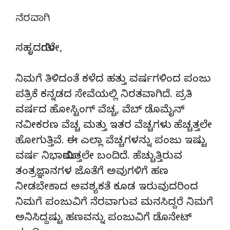
ನೆರವಾಗಿ
ಸಹೃದಯಿಗಳೇ,
ನಿಮಗೆ ತಿಳಿದಂತೆ ಕಳೆದ ಹತ್ತು ವರ್ಷಗಳಿಂದ ಪಂಜು
ಪತ್ರಿಕೆ ಕನ್ನಡದ ಸೇವೆಯಲ್ಲಿ ನಿರತವಾಗಿದೆ. ಪ್ರತಿ
ವರ್ಷದ ಹೋಸ್ಟಿಂಗ್‌ ವೆಚ್ಚ, ವೆಬ್‌ ಡೊಮೈನ್‌
ನವೀಕರಣ ವೆಚ್ಚ ಮತ್ತು ಇತರ ವೆಚ್ಚಗಳು ಹೆಚ್ಚತ್ತಲೇ
ಹೋಗುತ್ತಿವೆ. ಈ ಎಲ್ಲಾ ವೆಚ್ಚಗಳನ್ನು ಪಂಜು ಇಷ್ಟು
ವರ್ಷ ನಿಭಾಯಿಸುತ್ತಲೇ ಬಂದಿದೆ. ಹೆಚ್ಚುತ್ತಿರುವ
ತಂತ್ರಜ್ಞಾನಗಳ ಜೊತೆಗೆ ಅವುಗಳಿಗೆ ಹಣ
ನೀಡಬೇಕಾದ ಅವಶ್ಯಕತೆ ಕೂಡ ಇರುವುದರಿಂದ
ನಿಮಗೆ ಪಂಜುವಿಗೆ ನೆರವಾಗುವ ಮನಸಿದ್ದರೆ ನಿಮಗೆ
ಅನಿಸಿದ್ದಷ್ಟು ಹಣವನ್ನು ಪಂಜುವಿಗೆ ಡೊನೇಟ್‌