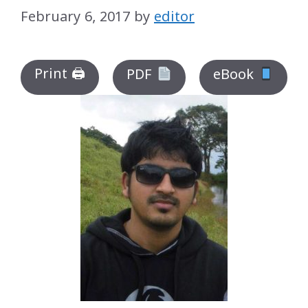
February 6, 2017
by
editor
Print 🖨
PDF
eBook