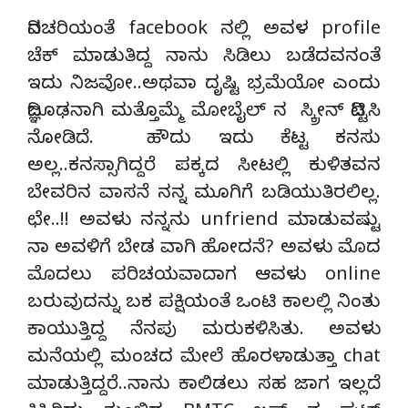
ದಿನಚರಿಯಂತೆ facebook ನಲ್ಲಿ ಅವಳ profile
ಚೆಕ್ ಮಾಡುತಿದ್ದ ನಾನು ಸಿಡಿಲು ಬಡೆದವನಂತೆ
ಇದು ನಿಜವೋ..ಅಥವಾ ದೃಷ್ಟಿ ಭ್ರಮೆಯೋ ಎಂದು
ದಿಜ್ಞೂಢನಾಗಿ ಮತ್ತೊಮ್ಮೆ ಮೋಬೈಲ್ ನ ಸ್ಕ್ರೀನ್ ದಿಟ್ಟಿಸಿ
ನೋಡಿದೆ. ಹೌದು ಇದು ಕೆಟ್ಟ ಕನಸು
ಅಲ್ಲ..ಕನಸ್ಸಾಗಿದ್ದರೆ ಪಕ್ಕದ ಸೀಟಲ್ಲಿ ಕುಳಿತವನ
ಬೇವರಿನ ವಾಸನೆ ನನ್ನ ಮೂಗಿಗೆ ಬಡಿಯುತಿರಲಿಲ್ಲ.
ಛೇ..!! ಅವಳು ನನ್ನನು unfriend ಮಾಡುವಷ್ಟು
ನಾ ಅವಳಿಗೆ ಬೇಡ ವಾಗಿ ಹೋದನೆ? ಅವಳು ಮೊದ
ಮೊದಲು ಪರಿಚಯವಾದಾಗ ಆವಳು online
ಬರುವುದನ್ನು ಬಕ ಪಕ್ಷಿಯಂತೆ ಒಂಟಿ ಕಾಲಲ್ಲಿ ನಿಂತು
ಕಾಯುತ್ತಿದ್ದ ನೆನಪು ಮರುಕಳಿಸಿತು. ಅವಳು
ಮನೆಯಲ್ಲಿ ಮಂಚದ ಮೇಲೆ ಹೊರಳಾಡುತ್ತಾ chat
ಮಾಡುತ್ತಿದ್ದರೆ..ನಾನು ಕಾಲಿಡಲು ಸಹ ಜಾಗ ಇಲ್ಲದೆ