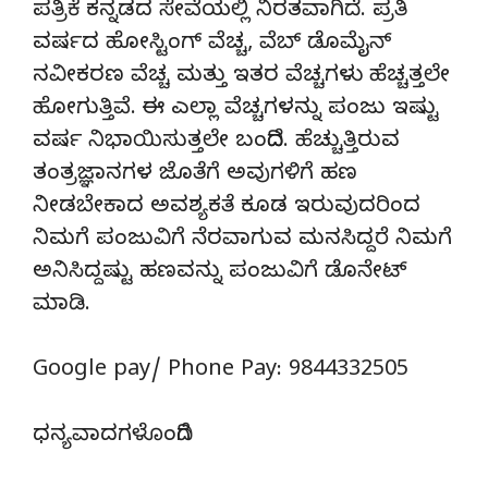
ಪತ್ರಿಕೆ ಕನ್ನಡದ ಸೇವೆಯಲ್ಲಿ ನಿರತವಾಗಿದೆ. ಪ್ರತಿ
ವರ್ಷದ ಹೋಸ್ಟಿಂಗ್‌ ವೆಚ್ಚ, ವೆಬ್‌ ಡೊಮೈನ್‌
ನವೀಕರಣ ವೆಚ್ಚ ಮತ್ತು ಇತರ ವೆಚ್ಚಗಳು ಹೆಚ್ಚತ್ತಲೇ
ಹೋಗುತ್ತಿವೆ. ಈ ಎಲ್ಲಾ ವೆಚ್ಚಗಳನ್ನು ಪಂಜು ಇಷ್ಟು
ವರ್ಷ ನಿಭಾಯಿಸುತ್ತಲೇ ಬಂದಿದೆ. ಹೆಚ್ಚುತ್ತಿರುವ
ತಂತ್ರಜ್ಞಾನಗಳ ಜೊತೆಗೆ ಅವುಗಳಿಗೆ ಹಣ
ನೀಡಬೇಕಾದ ಅವಶ್ಯಕತೆ ಕೂಡ ಇರುವುದರಿಂದ
ನಿಮಗೆ ಪಂಜುವಿಗೆ ನೆರವಾಗುವ ಮನಸಿದ್ದರೆ ನಿಮಗೆ
ಅನಿಸಿದ್ದಷ್ಟು ಹಣವನ್ನು ಪಂಜುವಿಗೆ ಡೊನೇಟ್‌
ಮಾಡಿ.
Google pay/ Phone Pay: 9844332505
ಧನ್ಯವಾದಗಳೊಂದಿಗೆ