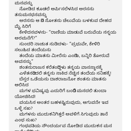
ಮನವನ್ನು

    ನೋಡಿದ ಕೂಡಲೆ ಅರ್ಪಿಸಲೆಳಸಿದ ಅರಸನು 
ತನುಮನಧನವನ್ನು     

    ಅರಸನು ಆ ದಿನ ಸೋತನು ಚೆಲುವೆಯ ಬಳಕುವ ದೇಹದ 
ಮೈ ಸಿರಿಗೆ

    ಕೇಳಿದನವಳನು- “ರಾಣಿಯ ಮಾಡುವೆ ಬರುವೆಯ ನನ್ನಯ 
ಅರಮನೆಗೆ?”

    ಸುಂದರಿ ನಾಚುತ ನುಡಿದಳು- “ಪ್ರಭುವೇ, ಕೇಳಿರಿ 
ಸಲುಹಿದ ತಂದೆಯನು

    ತಂದೆಯ ಮಾತನು ಮೀರೆನು ಎಂದಿಗು, ಬನ್ನಿರಿ ತೋರುವೆ 
ಅವನನ್ನು”

    ಶಂತನುರಾಜನ ಕರೆತಂದಿದ್ದಳು ತನ್ನಯ ವಾಸಸ್ಥಾನಕ್ಕೆ

    ಎಳೆತನದಿಂದಲಿ ತನ್ನನು ಸಾಕಿದ ನೆಚ್ಚಿನ ತಂದೆಯ ಸನಿಹಕ್ಕೆ!

    ಬೆಸ್ತರ ಒಡೆಯನು ದಾಶರಾಜನೋ ಶಂತನು ಮಾತನು 
ಆಲಿಸಿದ

    ಮಗಳ ಭವಿಷ್ಯವು ಎದುರಿಗೆ ಬಂದಿರೆ ಮನದಲಿ ತುಂಬಾ 
ಯೋಚಿಸಿದ!

    ವಯಸಿನ ಅಂತರ ಬಹಳಷ್ಟಿರುವುದು, ಆಗುವನೇ ಇವ 
ಒಳ್ಳೆ ಸಖ?

    ಮಗಳನು ಮುದುಕನಿಗಿತ್ತರೆ ಅವಳಿಗೆ ಸಿಗುವುದು ತಾನೆ 
ಎಂಥ ಸುಖ?

    ಗಂಧವತಿಯ ಸೌಂದರ್ಯವ ನೋಡಿದ ಮುದುಕನ ಮನ 