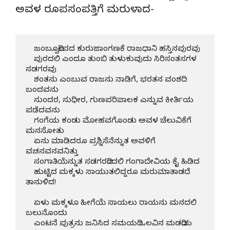
ಅವಳ ರೂಪಸಂಪತ್ತಿಗೆ ಮರುಳಾದ-
    ಜಂಬೂದ್ವೀಪದ ಕುರುಜಾಂಗಣಕೆ ರಾಜಧಾನಿ ಹಸ್ತಿನಪುರವು

    ಪುರದಲಿ ಎಂದೂ ತುಂಬಿ ತುಳುಕುವುದು ಸಿರಿಸಂತಸಗಳ 
ಸಡಗರವು

    ಶಂತನು ಎಂಬುವ ರಾಜನು ನಾಡಿಗೆ, ಭರತನ ವಂಶದಿ 
ಬಂದವನು

    ಸುಂದರ, ಸುಧೀರ, ಗುಣಪರಿಪಾಲಕ ಎನ್ನುವ ಕೀರ್ತಿಯ 
ಪಡೆದವನು

    ಗಂಗೆಯ ಕಂಡು ಮೋಹವಗೊಂಡು ಅವಳ ಚೆಲುವಿಕೆಗೆ 
ಮನಸೋತು

    ಏನು ಮಾಡಿದರೂ ಪ್ರಶ್ನಿಸೆನೆನ್ನುತ ಅವಳಿಗೆ 
ವಚನವನವನಿತ್ತು

    ಸಂಗಾತಿಯೆನ್ನುತ ಸಡಗರದಿಂದಲಿ ಗಂಗಾದೇವಿಯ ಕೈ ಹಿಡಿದ

    ಹುಟ್ಟಿದ ಮಕ್ಕಳು ಸಾಯುತಲಿದ್ದರೂ ಮರುಮಾತಾಡದೆ 
ತಾನುಳಿದ!

    ಏಳು ಮಕ್ಕಳೂ ಹೀಗೆಯೆ ಸಾಯಲು ರಾಯನು ಮನದಲಿ 
ಬಲುನೊಂದು

    ಎಂಟನೆ ಪುತ್ರನು ಜನಿಸಿದ ಸಮಯದಿ ಒಲವಿನ ಮಡದಿಯ 