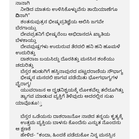
ನಾನಾಗಿ

    ನೀಡಿದ ಮಾತನು ಉಳಿಸಿಕೊಳ್ಳುವೆನು ತಾಯಿಯಾಣೆಗೂ 
ದಿವಿನಾಗಿ”

    ಶಂತನುಪುತ್ರನ ಭೀಷ್ಮಪ್ರತಿಜ್ಞೆಯ ಆಲಿಸಿ ಜಗವೇ 
ಬೆರಗಾಯ್ತು

    ದೇವವ್ರತನಿಗೆ ಭೀಷ್ಮನೆಂಬ ಅಭಿದಾನದÀ ಖ್ಯಾತಿಯ 
ಬೆಳಕಾಯ್ತು

    ದೇವಪುಷ್ಪಗಳು ಉದುರುವ ತೆರದಲಿ ಹನಿ ಹನಿ ಹೂಮಳೆ 
ಉದುರಿತ್ತು

    ದಾಶರಾಜ ಬಯಸಿದ್ದು ದೊರಕಿತ್ತು ಮನಸಿನ ಶಂಕೆಯು 
ಚದುರಿತ್ತು

    ಬೆಸ್ತರ ಹುಡುಗಿಗೆ ಹಸ್ತಿನಾಪುರದ ಪಟ್ಟದರಾಣಿಯ ಸೌಭಾಗ್ಯ

    ಭೀಷ್ಮನ ಮನದಲಿ ಜಾಗವ ಪಡೆಯಿತು ಭೋಗಭಾಗ್ಯಗಳ 
ವೈರಾಗ್ಯ!

    ಯುವರಾಜನ ಆ ದೃಢನಿಶ್ಚಯಕ್ಕೆ ಲೋಕವೆಲ್ಲ ತಲೆದೂಗಿತ್ತು

    ತ್ಯಾಗವ ಮಾಡುವ ವ್ಯಕ್ತಿಗೆ ತಿಳಿವುದು ಅದರಲ್ಲಿನ ಸುಖ 
ಯಾವೊತೂ!್ತ

    ಬೆಸ್ತರ ಒಡೆಯನು ದಾಶರಾಜನೋ ನಾಚಿದ ತನ್ನಯ ಕೃತ್ಯಕ್ಕೆ

    ಉತ್ತಮ ವ್ಯಕ್ತಿಯ ಬಾಳನು ಕೊಂದೆನು ಎನ್ನುತ ನೊಂದನು 
ಆ ಕ್ಷಣಕೆ

    ಹೇಳಿದ- “ಕಂದಾ, ಹಿಂದಕೆ ಪಡೆದುಕೋ ನಿನ್ನ ಮನಸ್ಸಿನ 