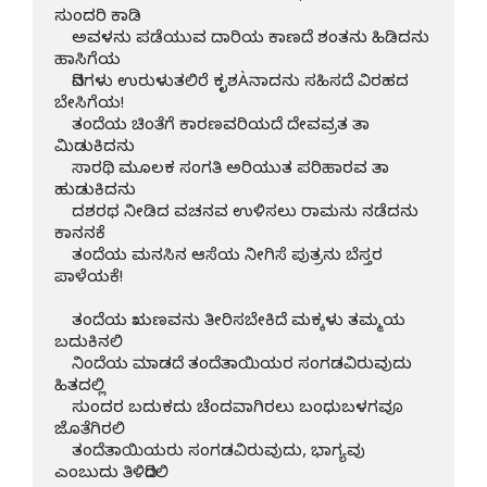
ಸುಂದರಿ ಕಾಡಿ

    ಅವಳನು ಪಡೆಯುವ ದಾರಿಯ ಕಾಣದೆ ಶಂತನು ಹಿಡಿದನು 
ಹಾಸಿಗೆಯ

    ದಿನಗಳು ಉರುಳುತಲಿರೆ ಕೃಶÀನಾದನು ಸಹಿಸದೆ ವಿರಹದ 
ಬೇಸಿಗೆಯ!

    ತಂದೆಯ ಚಿಂತೆಗೆ ಕಾರಣವರಿಯದೆ ದೇವವ್ರತ ತಾ 
ಮಿಡುಕಿದನು

    ಸಾರಥಿ ಮೂಲಕ ಸಂಗತಿ ಅರಿಯುತ ಪರಿಹಾರವ ತಾ 
ಹುಡುಕಿದನು

    ದಶರಥ ನೀಡಿದ ವಚನವ ಉಳಿಸಲು ರಾಮನು ನಡೆದನು 
ಕಾನನಕೆ

    ತಂದೆಯ ಮನಸಿನ ಆಸೆಯ ನೀಗಿಸೆ ಪುತ್ರನು ಬೆಸ್ತರ 
ಪಾಳೆಯಕೆ!

    ತಂದೆಯ ಋಣವನು ತೀರಿಸಬೇಕಿದೆ ಮಕ್ಕಳು ತಮ್ಮಯ 
ಬದುಕಿನಲಿ

    ನಿಂದೆಯ ಮಾಡದೆ ತಂದೆತಾಯಿಯರ ಸಂಗಡವಿರುವುದು 
ಹಿತದಲ್ಲಿ

    ಸುಂದರ ಬದುಕದು ಚೆಂದವಾಗಿರಲು ಬಂಧುಬಳಗವೂ 
ಜೊತೆಗಿರಲಿ

    ತಂದೆತಾಯಿಯರು ಸಂಗಡವಿರುವುದು, ಭಾಗ್ಯವು 
ಎಂಬುದು ತಿಳಿದಿರಲಿ 
