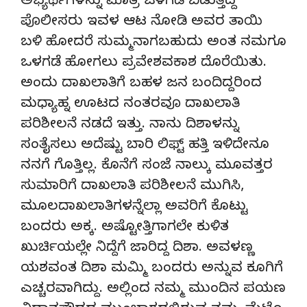
ಅಭ್ಯರ್ಥಿಗಳನ್ನು ಮಾತ್ರ ಒಳಗಡೆ ಬಿಡುತ್ತಿದ್ದ
ಪೊಲೀಸರು ಇವಳ ಆಟ ನೋಡಿ ಅವರ ತಾಯಿ
ಬಳಿ ಹೋದರೆ ಸುಮ್ಮನಾಗಬಹುದು ಅಂತ ನಮಗೂ
ಒಳಗಡೆ ಹೋಗಲು ಪ್ರವೇಶವಕಾಶ ದೊರೆಯಿತು.
ಅಂದು ದಾಖಲಾತಿಗೆ ಬಹಳ ಜನ ಬಂದಿದ್ದರಿಂದ
ಮಧ್ಯಾಹ್ನ ಊಟದ ನಂತರವೂ ದಾಖಲಾತಿ
ಪರಿಶೀಲನೆ ನಡದೆ ಇತ್ತು. ನಾನು ದಿಶಾಳನ್ನು
ಸಂತೈಸಲು ಅದೆಷ್ಟು ಬಾರಿ ಲಿಫ್ಟ್ ಹತ್ತಿ ಇಳಿದೇನೂ
ನನಗೆ ಗೊತ್ತಿಲ್ಲ. ಕೊನೆಗೆ ಸಂಜೆ ನಾಲ್ಕು ಮೂವತ್ತರ
ಸುಮಾರಿಗೆ ದಾಖಲಾತಿ ಪರಿಶೀಲನೆ ಮುಗಿಸಿ,
ಮೂಲದಾಖಲಾತಿಗಳನ್ನೆಲ್ಲಾ ಅವರಿಗೆ ಕೊಟ್ಟು
ಬಂದರು ಅಕ್ಕ. ಅಷ್ಟೋತ್ತಿಗಾಗಲೇ ಕುಳಿತ
ಖುರ್ಚಿಯಲ್ಲೇ ನಿದ್ದೆಗೆ ಜಾರಿದ್ದ ದಿಶಾ. ಅವಳಣ್ಣ
ಯಶವಂತ ದಿಶಾ ಮಮ್ಮಿ ಬಂದರು ಅನ್ನುವ ಕೂಗಿಗೆ
ಎಚ್ಚರವಾಗಿದ್ದು. ಅಲ್ಲಿಂದ ನಮ್ಮ ಮುಂದಿನ ಪಯಣ