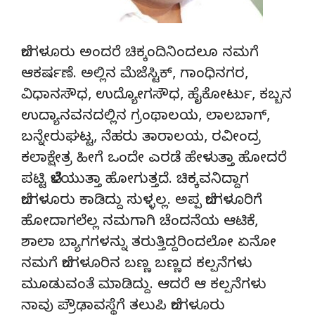
ಬೆಂಗಳೂರು ಅಂದರೆ ಚಿಕ್ಕಂದಿನಿಂದಲೂ ನಮಗೆ
ಆಕರ್ಷಣೆ. ಅಲ್ಲಿನ ಮೆಜೆಸ್ಟಿಕ್, ಗಾಂಧಿನಗರ,
ವಿಧಾನಸೌಧ, ಉದ್ಯೋಗಸೌಧ, ಹೈಕೋರ್ಟು, ಕಬ್ಬನ
ಉದ್ಯಾನವನದಲ್ಲಿನ ಗ್ರಂಥಾಲಯ, ಲಾಲಬಾಗ್,
ಬನ್ನೇರುಘಟ್ಟ, ನೆಹರು ತಾರಾಲಯ, ರವೀಂದ್ರ
ಕಲಾಕ್ಷೇತ್ರ ಹೀಗೆ ಒಂದೇ ಎರಡೆ ಹೇಳುತ್ತಾ ಹೋದರೆ
ಪಟ್ಟಿ ಬೆಳೆಯುತ್ತಾ ಹೋಗುತ್ತದೆ. ಚಿಕ್ಕವನಿದ್ದಾಗ
ಬೆಂಗಳೂರು ಕಾಡಿದ್ದು ಸುಳ್ಳಲ್ಲ. ಅಪ್ಪ ಬೆಂಗಳೂರಿಗೆ
ಹೋದಾಗಲೆಲ್ಲ ನಮಗಾಗಿ ಚೆಂದನೆಯ ಆಟಿಕೆ,
ಶಾಲಾ ಬ್ಯಾಗಗಳನ್ನು ತರುತ್ತಿದ್ದರಿಂದಲೋ ಏನೋ
ನಮಗೆ ಬೆಂಗಳೂರಿನ ಬಣ್ಣ ಬಣ್ಣದ ಕಲ್ಪನೆಗಳು
ಮೂಡುವಂತೆ ಮಾಡಿದ್ದು. ಆದರೆ ಆ ಕಲ್ಪನೆಗಳು
ನಾವು ಪ್ರೌಢಾವಸ್ಥೆಗೆ ತಲುಪಿ ಬೆಂಗಳೂರು