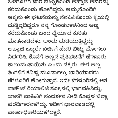
ಒಳಗೊಳಗೆ ಬೇಸರ ಪಟ್ಟುಕೊಂಡ ಅಪ್ಪಾಜಿ ಅವರನ್ನು
ಕರೆದುಕೊಂಡು ಹೋಗಿದ್ದರು. ಅಮ್ಮನೊಂದಿಗೆ
ಅಕ್ಕನು ಈ ಘಟನೆಯನ್ನು ನೆನಪಿಸಿಕೊಂಡು ಕೈಯಲ್ಲಿ
ದುಡ್ಡಿಲ್ಲದಿದ್ದರೂ ನನ್ನ ಗೊಂಡಬಾಳನಿಂದ ಅಣ್ಣ
ಕರೆದುಕೊಂಡು ಬಂದ ಧೈರ್ಯದ ಕುರಿತು
ಮಾತನಾಡಿದಳು. ಅಂದು ದುಡಿಯುತ್ತಿದ್ದದ್ದು
ಅಪ್ಪಾಜಿ ಒಬ್ಬರೇ ಖರ್ಚಿಗೆ ಹೆದರಿ ಬಿಟ್ಟು ಹೋಗಲು
ನಿರ್ಧರಿಸಿ, ಕೊನೆಗೆ ಅಣ್ಣನ ಪ್ರತಿಭಟನೆಗೆ ಬೆಂಗಳೂರು
ಕಾಣುವಂತಾಯಿತು ಎಂದು ನಕ್ಕರು. ಈಗ ಅಣ್ಣ
ತಿಂಗಳಿಗೆ ಕನಿಷ್ಟ ಮೂರ್ನಾಲ್ಕು ಬಾರಿಯಾದರು
ಬೆಂಗಳೂರಿಗೆ ಹೋಗುತ್ತಾನೆ. ಇದೇ ಬೆಂಗಳೂರಿನಲ್ಲಿ ಆತ
ನಾಕೌಟ್ ರಿಯಾಲಿಟಿ ಶೋ,ನಲ್ಲಿ ಭಾಗವಹಿಸಿದ್ದು,
ಖಾಸಗಿ ವಾಹಿನಿಗೆ ಸಂದರ್ಶನ ನೀಡಿ ಕೊಪ್ಪಳ ಜಿಲ್ಲಾ
ವರದಿಗಾರನಾಗಿದ್ದು. ಇದೀಗ ಧಾರವಾಡದಲ್ಲಿ
ವಾರ್ತಾಧಿಕಾರಿಯಾಗಿದ್ದಾರೆ.