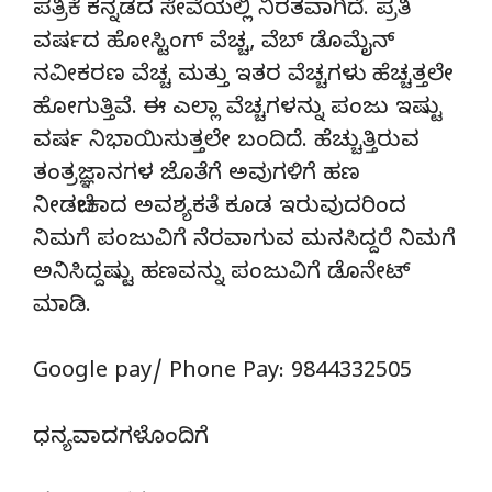
ಪತ್ರಿಕೆ ಕನ್ನಡದ ಸೇವೆಯಲ್ಲಿ ನಿರತವಾಗಿದೆ. ಪ್ರತಿ
ವರ್ಷದ ಹೋಸ್ಟಿಂಗ್‌ ವೆಚ್ಚ, ವೆಬ್‌ ಡೊಮೈನ್‌
ನವೀಕರಣ ವೆಚ್ಚ ಮತ್ತು ಇತರ ವೆಚ್ಚಗಳು ಹೆಚ್ಚತ್ತಲೇ
ಹೋಗುತ್ತಿವೆ. ಈ ಎಲ್ಲಾ ವೆಚ್ಚಗಳನ್ನು ಪಂಜು ಇಷ್ಟು
ವರ್ಷ ನಿಭಾಯಿಸುತ್ತಲೇ ಬಂದಿದೆ. ಹೆಚ್ಚುತ್ತಿರುವ
ತಂತ್ರಜ್ಞಾನಗಳ ಜೊತೆಗೆ ಅವುಗಳಿಗೆ ಹಣ
ನೀಡಬೇಕಾದ ಅವಶ್ಯಕತೆ ಕೂಡ ಇರುವುದರಿಂದ
ನಿಮಗೆ ಪಂಜುವಿಗೆ ನೆರವಾಗುವ ಮನಸಿದ್ದರೆ ನಿಮಗೆ
ಅನಿಸಿದ್ದಷ್ಟು ಹಣವನ್ನು ಪಂಜುವಿಗೆ ಡೊನೇಟ್‌
ಮಾಡಿ.
Google pay/ Phone Pay: 9844332505
ಧನ್ಯವಾದಗಳೊಂದಿಗೆ