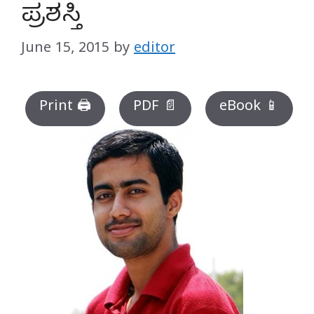
ಪ್ರಶಸ್ತಿ
June 15, 2015
by
editor
Print 🖨
PDF 📄
eBook 📱