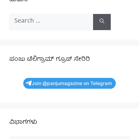
Search
for:
ಪಂಜು ಟೆಲಿಗ್ರಾಮ್ ಗ್ರೂಪ್ ಸೇರಿರಿ
Join @panjumagazine on Telegram
ವಿಭಾಗಗಳು