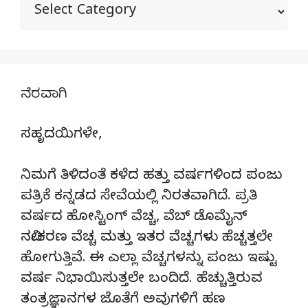
ವಿಭಾಗಗಳು
ನೆರವಾಗಿ
ಸಹೃದಯಿಗಳೇ,
ನಿಮಗೆ ತಿಳಿದಂತೆ ಕಳೆದ ಹತ್ತು ವರ್ಷಗಳಿಂದ ಪಂಜು
ಪತ್ರಿಕೆ ಕನ್ನಡದ ಸೇವೆಯಲ್ಲಿ ನಿರತವಾಗಿದೆ. ಪ್ರತಿ
ವರ್ಷದ ಹೋಸ್ಟಿಂಗ್‌ ವೆಚ್ಚ, ವೆಬ್‌ ಡೊಮೈನ್‌
ನವೀಕರಣ ವೆಚ್ಚ ಮತ್ತು ಇತರ ವೆಚ್ಚಗಳು ಹೆಚ್ಚತ್ತಲೇ
ಹೋಗುತ್ತಿವೆ. ಈ ಎಲ್ಲಾ ವೆಚ್ಚಗಳನ್ನು ಪಂಜು ಇಷ್ಟು
ವರ್ಷ ನಿಭಾಯಿಸುತ್ತಲೇ ಬಂದಿದೆ. ಹೆಚ್ಚುತ್ತಿರುವ
ತಂತ್ರಜ್ಞಾನಗಳ ಜೊತೆಗೆ ಅವುಗಳಿಗೆ ಹಣ