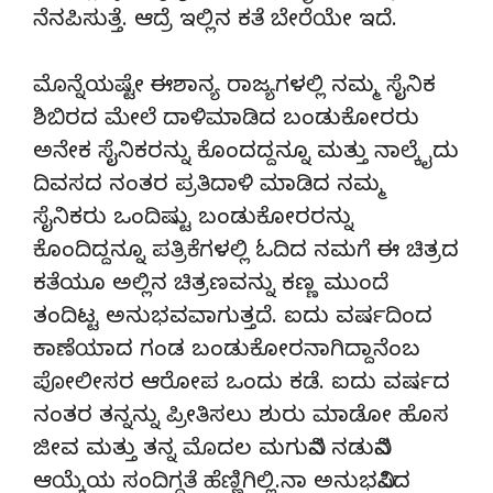
ನೆನಪಿಸುತ್ತೆ. ಆದ್ರೆ ಇಲ್ಲಿನ ಕತೆ ಬೇರೆಯೇ ಇದೆ.
ಮೊನ್ನೆಯಷ್ಟೇ ಈಶಾನ್ಯ ರಾಜ್ಯಗಳಲ್ಲಿ ನಮ್ಮ ಸೈನಿಕ
ಶಿಬಿರದ ಮೇಲೆ ದಾಳಿಮಾಡಿದ ಬಂಡುಕೋರರು
ಅನೇಕ ಸೈನಿಕರನ್ನು ಕೊಂದದ್ದನ್ನೂ ಮತ್ತು ನಾಲ್ಕೈದು
ದಿವಸದ ನಂತರ ಪ್ರತಿದಾಳಿ ಮಾಡಿದ ನಮ್ಮ
ಸೈನಿಕರು ಒಂದಿಷ್ಟು ಬಂಡುಕೋರರನ್ನು
ಕೊಂದಿದ್ದನ್ನೂ ಪತ್ರಿಕೆಗಳಲ್ಲಿ ಓದಿದ ನಮಗೆ ಈ ಚಿತ್ರದ
ಕತೆಯೂ ಅಲ್ಲಿನ ಚಿತ್ರಣವನ್ನು ಕಣ್ಣ ಮುಂದೆ
ತಂದಿಟ್ಟ ಅನುಭವವಾಗುತ್ತದೆ. ಐದು ವರ್ಷದಿಂದ
ಕಾಣೆಯಾದ ಗಂಡ ಬಂಡುಕೋರನಾಗಿದ್ದಾನೆಂಬ
ಪೋಲೀಸರ ಆರೋಪ ಒಂದು ಕಡೆ. ಐದು ವರ್ಷದ
ನಂತರ ತನ್ನನ್ನು ಪ್ರೀತಿಸಲು ಶುರು ಮಾಡೋ ಹೊಸ
ಜೀವ ಮತ್ತು ತನ್ನ ಮೊದಲ ಮಗುವಿನ ನಡುವಿನ
ಆಯ್ಕೆಯ ಸಂದಿಗ್ದತೆ ಹೆಣ್ಣಿಗಿಲ್ಲಿ.ನಾ ಅನುಭವಿಸಿದ