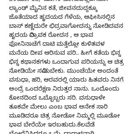
ತಿಳಿಯೋ ಕತೆ, ಹೂಗಳ ತೋಟದಲ್ಲಡಗಿರೋ
ಲ್ಯಾಂಡ್ ಮೈನಿನ ಕತೆ, ಜೀವನದುದ್ದಕ್ಕೂ
ಜೊತೆಯಾದ ಹೃದಯದ ಗೆಳೆಯ, ಆಫೀಸಿನಲ್ಲಿನ
ಬಾಸ್ ಕಣ್ಣೆದುರೇ ಛಿದ್ರವಾಗೋದನ್ನು ನೋಡಿದವನ
ಹೃದಯ ವಿದ್ರಾವಕ ರೋದನ , ಆ ಭಾವ
ಫೋನಿನಾಚೆಗೆ ದಾಟಿ ಮತ್ತೆಲ್ಲೋ ಕುಳಿತವಳ
ಮನೆಯ ದೀಪ ಆರಿಸುವ ಪರಿ.. ಹೀಗೆ ಕತೆಯ ಭಿನ್ನ
ಭಿನ್ನ ಕಥಾನಕಗಳು ಒಂದಾಗುವ ಪರಿಯನ್ನು ಆ ಚಿತ್ರ
ನೋಡಿಯೇ ಸವಿಯಬೇಕು. ಮುಂಚೆಯೇ ಅಂದಂತೆ
ವಸುಧಾ, ಹರಿ, ಆರವರಲ್ಲಿ ಯಾರು ಹಿತವರು ನಿನಗೆ
ಅಂದ್ರೆ ಒಂದರೆಕ್ಷಣ ನಿರುತ್ತರ ನಾನು. ಒಂದೊಂದು
ಕೋನದಿಂದ ಒಬ್ಬೊಬ್ಬರು ಸರಿ. ವಸುಧಾಳೇ
ತೂಕವೇ ಮೇಲು ಎಂಬ ಭಾವ ಅನೇಕ ಸಾರಿ
ಮೂಡಿದರೂ ಚಿತ್ರ ನೋಡೋ ನಿಮ್ಮಲ್ಲಿ ಮೂಡೋ
ಭಾವ ಬೇರೆಯೇ ಇರಬಹುದು.ಕೆಲವೆಡೆ