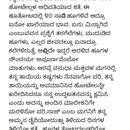
ಹೋಟೇಲ್ಗಳ ಅಧಿಪತಿಯಾದ ಕತೆ, ಈ
ಹೂತೋಟದಲ್ಲಿ ೪೦ ಸಾವಿರ ಹೂಗಳಿವೆ ಆದ್ರೂ
ಏನೋ ಖಾಲಿಯಾದ ಭಾವ. ಏನು ಮಿಸ್ಸಾಗಿದೆ
ಎಂಬುವವನ ಪ್ರಶ್ನೆಗೆ ತರಗೆಲೆಗಳು, ಮುದುಡಿದ
ಹೂಗಳು, ಎಲ್ಲರ ಜೀವದಲ್ಲೂ ಏನಾದ್ರೂ
ಕಲೆಗಳಿರುತ್ತೆ, ಅವಿಲ್ಲದೇ ಇದ್ದರೆ ಅರಳಿದ ಹೂಗಳ
ಸೌಂದರ್ಯ ಅಪೂರ್ಣವೆಂಬೋ
ಮಾತುಗಳು..ಆರವ್ಗೆ ವಸುಧಾ ಮತ್ತವಳ ಮಗನಲ್ಲಿ
ತನ್ನ ತಾಯಿಯ ಕಷ್ಟಗಳು ನೆನಪಾಗೋ ಪರಿ, ತನ್ನ
ತಾಯಿಯನ್ನು ಅವಮಾನಿಸಿದ ಹೋಟೇಲನ್ನೇ
ಖರೀದಿಸಿದರೂ ನನ್ನ ಉದ್ದಟತನವನ್ನು ಕ್ಷಮಿಸಿ
ಎಂದು ಅದನ್ನು ಅಂದಿನ ಮಾಲೀಕನಿಗೇ
ಮರಳಿಸೋ ಪರಿ,ಸಾಜ್ ಎಂಬ ಮಗನಿಗೆ ತನ್ನ
ಅಮ್ಮನ ಡೈರಿಯೋದುತ್ತಾ ತಿಳಿಯದ ದಿನಗಳ