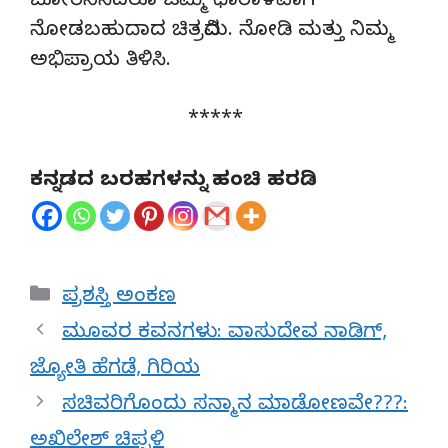
ಬೋರೆನಿಸಿದರೂ ಒಮ್ಮೆ ಧಾರಾಳವಾಗಿ
ನೋಡಬಹುದಾದ ಚಿತ್ರವಿದು. ನೋಡಿ ಮತ್ತು ನಿಮ್ಮ
ಅಭಿಪ್ರಾಯ ತಿಳಿಸಿ.
*****
ಕನ್ನಡದ ಬರಹಗಳನ್ನು ಹಂಚಿ ಹರಡಿ
Categories
ಪ್ರಶಸ್ತಿ ಅಂಕಣ
ಮೂವರ ಕವನಗಳು: ವಾಸುದೇವ ನಾಡಿಗ್,
ಜ್ಯೋತಿ ಹೆಗಡೆ, ಗಿರಿಯ
ಸಚಿವರಿಗೊಂದು ಸನ್ಮಾನ ಮಾಡೋಣವೇ???:
ಅಖಿಲೇಶ್ ಚಿಪ್ಪಳಿ