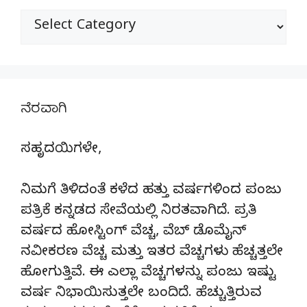
ವಿಭಾಗಗಳು
ನೆರವಾಗಿ
ಸಹೃದಯಿಗಳೇ,
ನಿಮಗೆ ತಿಳಿದಂತೆ ಕಳೆದ ಹತ್ತು ವರ್ಷಗಳಿಂದ ಪಂಜು
ಪತ್ರಿಕೆ ಕನ್ನಡದ ಸೇವೆಯಲ್ಲಿ ನಿರತವಾಗಿದೆ. ಪ್ರತಿ
ವರ್ಷದ ಹೋಸ್ಟಿಂಗ್‌ ವೆಚ್ಚ, ವೆಬ್‌ ಡೊಮೈನ್‌
ನವೀಕರಣ ವೆಚ್ಚ ಮತ್ತು ಇತರ ವೆಚ್ಚಗಳು ಹೆಚ್ಚತ್ತಲೇ
ಹೋಗುತ್ತಿವೆ. ಈ ಎಲ್ಲಾ ವೆಚ್ಚಗಳನ್ನು ಪಂಜು ಇಷ್ಟು
ವರ್ಷ ನಿಭಾಯಿಸುತ್ತಲೇ ಬಂದಿದೆ. ಹೆಚ್ಚುತ್ತಿರುವ