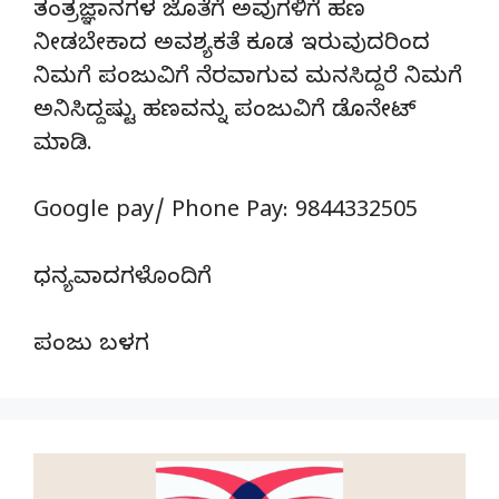
ತಂತ್ರಜ್ಞಾನಗಳ ಜೊತೆಗೆ ಅವುಗಳಿಗೆ ಹಣ
ನೀಡಬೇಕಾದ ಅವಶ್ಯಕತೆ ಕೂಡ ಇರುವುದರಿಂದ
ನಿಮಗೆ ಪಂಜುವಿಗೆ ನೆರವಾಗುವ ಮನಸಿದ್ದರೆ ನಿಮಗೆ
ಅನಿಸಿದ್ದಷ್ಟು ಹಣವನ್ನು ಪಂಜುವಿಗೆ ಡೊನೇಟ್‌
ಮಾಡಿ.
Google pay/ Phone Pay: 9844332505
ಧನ್ಯವಾದಗಳೊಂದಿಗೆ
ಪಂಜು ಬಳಗ