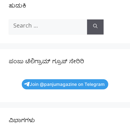
ಹುಡುಕಿ
Search
for:
ಪಂಜು ಟೆಲಿಗ್ರಾಮ್ ಗ್ರೂಪ್ ಸೇರಿರಿ
Join @panjumagazine on Telegram
ವಿಭಾಗಗಳು