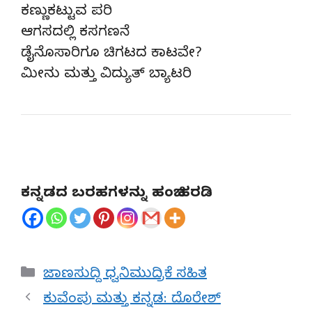
ಕಣ್ಣುಕಟ್ಟುವ ಪರಿ
ಆಗಸದಲ್ಲಿ ಕಸಗಣನೆ
ಡೈನೊಸಾರಿಗೂ ಚಿಗಟದ ಕಾಟವೇ?
ಮೀನು ಮತ್ತು ವಿದ್ಯುತ್ ಬ್ಯಾಟರಿ
ಕನ್ನಡದ ಬರಹಗಳನ್ನು ಹಂಚಿ ಹರಡಿ
Categories
ಜಾಣಸುದ್ದಿ ಧ್ವನಿಮುದ್ರಿಕೆ ಸಹಿತ
ಕುವೆಂಪು ಮತ್ತು ಕನ್ನಡ: ದೊರೇಶ್