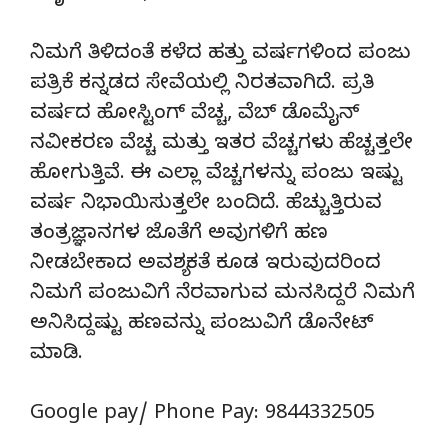
ನಿಮಗೆ ತಿಳಿದಂತೆ ಕಳೆದ ಹತ್ತು ವರ್ಷಗಳಿಂದ ಪಂಜು
ಪತ್ರಿಕೆ ಕನ್ನಡದ ಸೇವೆಯಲ್ಲಿ ನಿರತವಾಗಿದೆ. ಪ್ರತಿ
ವರ್ಷದ ಹೋಸ್ಟಿಂಗ್‌ ವೆಚ್ಚ, ವೆಬ್‌ ಡೊಮೈನ್‌
ನವೀಕರಣ ವೆಚ್ಚ ಮತ್ತು ಇತರ ವೆಚ್ಚಗಳು ಹೆಚ್ಚತ್ತಲೇ
ಹೋಗುತ್ತಿವೆ. ಈ ಎಲ್ಲಾ ವೆಚ್ಚಗಳನ್ನು ಪಂಜು ಇಷ್ಟು
ವರ್ಷ ನಿಭಾಯಿಸುತ್ತಲೇ ಬಂದಿದೆ. ಹೆಚ್ಚುತ್ತಿರುವ
ತಂತ್ರಜ್ಞಾನಗಳ ಜೊತೆಗೆ ಅವುಗಳಿಗೆ ಹಣ
ನೀಡಬೇಕಾದ ಅವಶ್ಯಕತೆ ಕೂಡ ಇರುವುದರಿಂದ
ನಿಮಗೆ ಪಂಜುವಿಗೆ ನೆರವಾಗುವ ಮನಸಿದ್ದರೆ ನಿಮಗೆ
ಅನಿಸಿದ್ದಷ್ಟು ಹಣವನ್ನು ಪಂಜುವಿಗೆ ಡೊನೇಟ್‌
ಮಾಡಿ.
Google pay/ Phone Pay: 9844332505