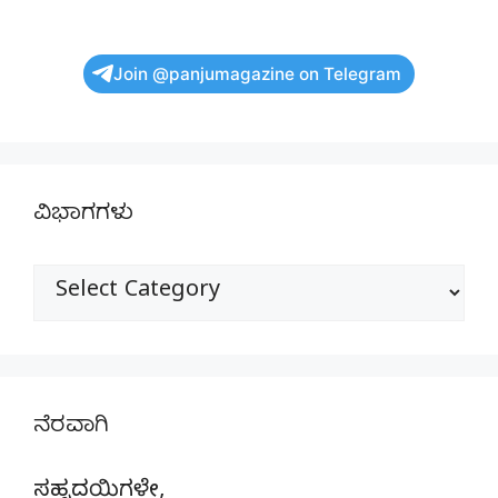
Join @panjumagazine on Telegram
ವಿಭಾಗಗಳು
ವಿಭಾಗಗಳು
ನೆರವಾಗಿ
ಸಹೃದಯಿಗಳೇ,